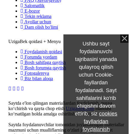
FAQ (Savol-javob)
Salomatlik
E-bozor
Tekin reklama
Ayollar uchun
Dam olish bo'limi
UzigaBek qoidasi + Menyu
Ushbu sayt
foydalanuvchi
Foydalanish qoidasi
Forumda yordam
tajribasini yanada
Bosh sahifaga qaytish
qulayroq qilish
Bosh forumga qaytish
Fotogalereya
uchun Cookie-
Biz bilan aloqa
fayllardan
foydalanadi. Sayt
sahifalarini ko'rib
Saytda e'lon qilingan materiallardan foydalanish, nusxa
chiqishni davom
ko‘chirish va qayta chop etish
UzigaBek.com
manbasi
ettirib, siz
cookies
ko‘rsatilgan holda amalga oshirilishi mumkin.
fayllaridan
Saytda foydalanuvchilar tomonidan joylashtirilgan materiallar
foydalanish
mazmuni uchun mualliflarning o‘zlari javobgardir. Sayt