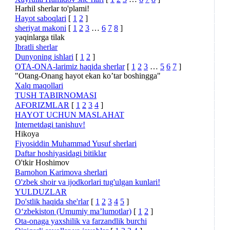
Harhil sherlar to'plami!
Hayot saboqlari
[
1
2
]
sheriyat makoni
[
1
2
3
…
6
7
8
]
yaqinlarga tilak
Ibratli sherlar
Dunyoning ishlari
[
1
2
]
OTA-ONA-larimiz haqida sherlar
[
1
2
3
…
5
6
7
]
"Otang-Onang hayot ekan ko’tar boshingga"
Xalq maqollari
TUSH TABIRNOMASI
AFORIZMLAR
[
1
2
3
4
]
HAYOT UCHUN MASLAHAT
Internetdagi tanishuv!
Hikoya
Fiyosiddin Muhammad Yusuf sherlari
Daftar hoshiyasidagi bitiklar
O'tkir Hoshimov
Barnohon Karimova sherlari
O'zbek shoir va ijodkorlari tug'ulgan kunlari!
YULDUZLAR
Do'stlik haqida she'rlar
[
1
2
3
4
5
]
O‘zbekiston (Umumiy ma’lumotlar)
[
1
2
]
Ota-onaga yaxshilik va farzandlik burchi