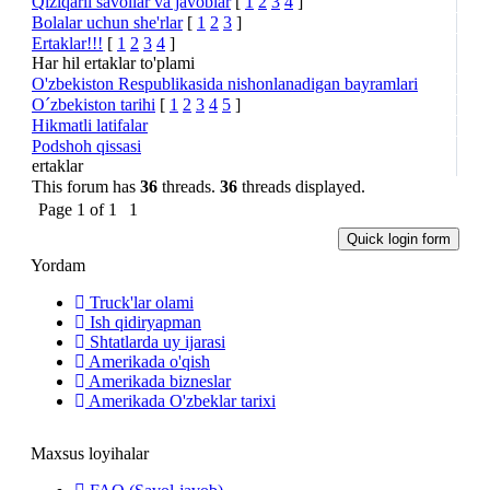
Qiziqarli savollar va javoblar
[
1
2
3
4
]
Bolalar uchun she'rlar
[
1
2
3
]
Ertaklar!!!
[
1
2
3
4
]
Har hil ertaklar to'plami
O'zbekiston Respublikasida nishonlanadigan bayramlari
O´zbekiston tarihi
[
1
2
3
4
5
]
Hikmatli latifalar
Podshoh qissasi
ertaklar
This forum has
36
threads.
36
threads displayed.
Page
1
of
1
1
Yordam
Truck'lar olami
Ish qidiryapman
Shtatlarda uy ijarasi
Amerikada o'qish
Amerikada bizneslar
Amerikada O'zbeklar tarixi
Maxsus loyihalar