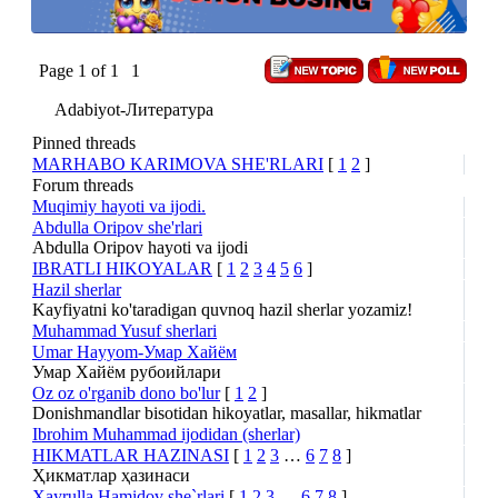
Page
1
of
1
1
Adabiyot-Литература
Pinned threads
MARHABO KARIMOVA SHE'RLARI
[
1
2
]
Forum threads
Muqimiy hayoti va ijodi.
Abdulla Oripov she'rlari
Abdulla Oripov hayoti va ijodi
IBRATLI HIKOYALAR
[
1
2
3
4
5
6
]
Hazil sherlar
Kayfiyatni ko'taradigan quvnoq hazil sherlar yozamiz!
Muhammad Yusuf sherlari
Umar Hayyom-Умар Хайём
Умар Хайём рубоийлари
Oz oz o'rganib dono bo'lur
[
1
2
]
Donishmandlar bisotidan hikoyatlar, masallar, hikmatlar
Ibrohim Muhammad ijodidan (sherlar)
HIKMATLAR HAZINASI
[
1
2
3
…
6
7
8
]
Ҳикматлар ҳазинаси
Xayrulla Hamidov she`rlari
[
1
2
3
…
6
7
8
]