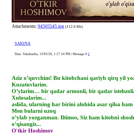
Attachments:
94505545.jpg
(112.6 Kb)
SAKINA
Date: Yakshanba, 13/05/26, 1:27:24 PM | Message #
2
Aziz o’quvchim! Bu kitobchani qariyb qirq yil y
Kuzatuvlarim.
O’ylarim… bir qadar armonli, bir qadar istehzoli
Xulosalarim...
aslida, ularning har birini alohida asar qilsa ham 
Men bularni uzoq
o’ylab yozganman. Iltimos, Siz ham kitobni shos
o’qisangiz...
O'tkir Hoshimov