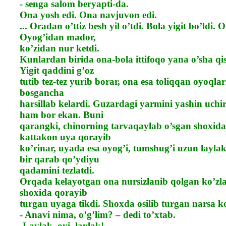
- senga salom beryapti-da.
Ona yosh edi. Ona navjuvon edi.
... Oradan o’ttiz besh yil o’tdi. Bola yigit bo’ldi.
Oyog’idan mador,
ko’zidan nur ketdi.
Kunlardan birida ona-bola ittifoqo yana o’sha qis
Yigit qaddini g’oz
tutib tez-tez yurib borar, ona esa toliqqan oyoqlari
bosgancha
harsillab kelardi. Guzardagi yarmini yashin uchir
ham bor ekan. Buni
qarangki, chinorning tarvaqaylab o’sgan shoxi
kattakon uya qorayib
ko’rinar, uyada esa oyog’i, tumshug’i uzun laylak
bir qarab qo’ydiyu
qadamini tezlatdi.
Orqada kelayotgan ona nursizlanib qolgan ko’zla
shoxida qorayib
turgan uyaga tikdi. Shoxda osilib turgan narsa ko’
- Anavi nima, o’g’lim? – dedi to’xtab.
-Laylak, oyi, laylak!