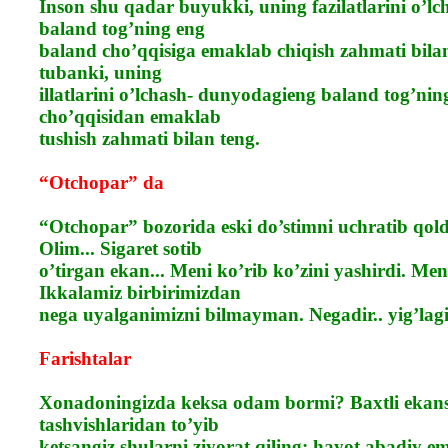
Inson shu qadar buyukki, uning fazilatlarini o’l
baland tog’ning eng
baland cho’qqisiga emaklab chiqish zahmati bila
tubanki, uning
illatlarini o’lchash- dunyodagieng baland tog’ni
cho’qqisidan emaklab
tushish zahmati bilan teng.
“Otchopar” da
“Otchopar” bozorida eski do’stimni uchratib qol
Olim... Sigaret sotib
o’tirgan ekan... Meni ko’rib ko’zini yashirdi. M
Ikkalamiz birbirimizdan
nega uyalganimizni bilmayman. Negadir.. yig’la
Farishtalar
Xonadoningizda keksa odam bormi? Baxtli ekan
tashvishlaridan to’yib
ketsangiz shularni ziyorat qiling: hayot abadiy em