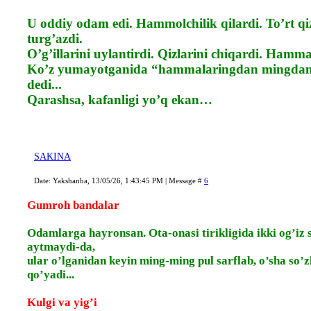
U oddiy odam edi. Hammolchilik qilardi. To’rt qiz
turg’azdi.
O’g’illarini uylantirdi. Qizlarini chiqardi. Hammasi
Ko’z yumayotganida “hammalaringdan mingdan
dedi...
Qarashsa, kafanligi yo’q ekan…
SAKINA
Date: Yakshanba, 13/05/26, 1:43:45 PM | Message #
6
Gumroh bandalar
Odamlarga hayronsan. Ota-onasi tirikligida ikki og’iz s
aytmaydi-da,
ular o’lganidan keyin ming-ming pul sarflab, o’sha so’
qo’yadi...
Kulgi va yig’i