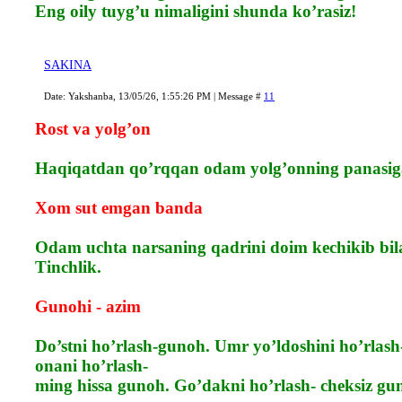
Eng oily tuyg’u nimaligini shunda ko’rasiz!
SAKINA
Date: Yakshanba, 13/05/26, 1:55:26 PM | Message #
11
Rost va yolg’on
Haqiqatdan qo’rqqan odam yolg’onning panasiga
Xom sut emgan banda
Odam uchta narsaning qadrini doim kechikib bilad
Tinchlik.
Gunohi - azim
Do’stni ho’rlash-gunoh. Umr yo’ldoshini ho’rlash
onani ho’rlash-
ming hissa gunoh. Go’dakni ho’rlash- cheksiz gu