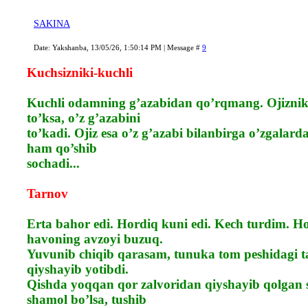
SAKINA
Date: Yakshanba, 13/05/26, 1:50:14 PM | Message #
9
Kuchsizniki-kuchli
Kuchli odamning g’azabidan qo’rqmang. Ojiznik
to’ksa, o’z g’azabini
to’kadi. Ojiz esa o’z g’azabi bilanbirga o’zgalard
ham qo’shib
sochadi...
Tarnov
Erta bahor edi. Hordiq kuni edi. Kech turdim. H
havoning avzoyi buzuq.
Yuvunib chiqib qarasam, tunuka tom peshidagi 
qiyshayib yotibdi.
Qishda yoqqan qor zalvoridan qiyshayib qolgan 
shamol bo’lsa, tushib