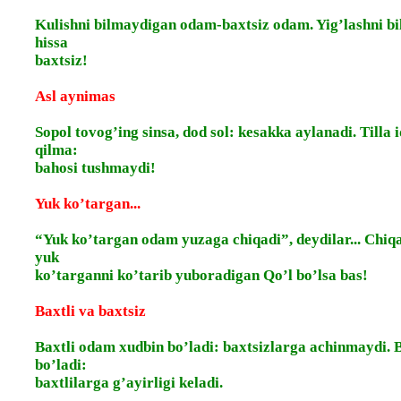
Kulishni bilmaydigan odam-baxtsiz odam. Yig’lashni b
hissa
baxtsiz!
Asl aynimas
Sopol tovog’ing sinsa, dod sol: kesakka aylanadi. Tilla 
qilma:
bahosi tushmaydi!
Yuk ko’targan...
“Yuk ko’targan odam yuzaga chiqadi”, deydilar... Chiqa
yuk
ko’targanni ko’tarib yuboradigan Qo’l bo’lsa bas!
Baxtli va baxtsiz
Baxtli odam xudbin bo’ladi: baxtsizlarga achinmaydi.
bo’ladi:
baxtlilarga g’ayirligi keladi.