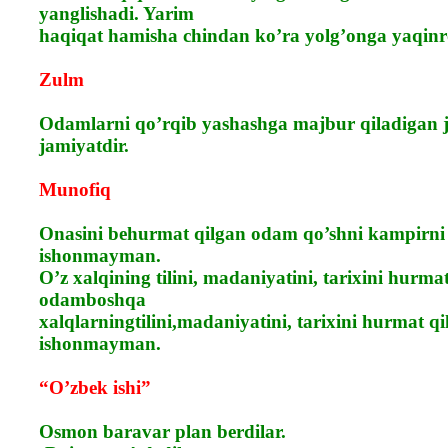
yanglishadi. Yarim
haqiqat hamisha chindan ko’ra yolg’onga yaqinr
Zulm
Odamlarni qo’rqib yashashga majbur qiladigan 
jamiyatdir.
Munofiq
Onasini behurmat qilgan odam qo’shni kampirni
ishonmayman.
O’z xalqining tilini, madaniyatini, tarixini hurm
odamboshqa
xalqlarningtilini,madaniyatini, tarixini hurmat q
ishonmayman.
“O’zbek ishi”
Osmon baravar plan berdilar.