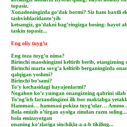
topasiz.
Xonadoningizda go’dak bormi? Siz ham baxtli ek
tashvishlaridanto’yib
ketsangiz, go’dakni bag’ringizga bosing: hayot a
taskin topasiz...
Eng oliy tuyg’u
Eng toza tuyg’u nima?
Birinchi maoshingizni keltirib berib, otangizning
Birinchi marta sovg’a keltirib berganingizda ona
qalqigan yoshmi?
Birinchi bo’sami?
To’y kechasidagi hayajonlarmi?
Nogahon ko’z yumgan onangizning qabrini silab 
To’ng’ich farzandingizni ilk bor maktabga yetak
Hammasi… hammasi pokiza tuyg’ular… Ammo
Bola emizib o’tirgan ayolga zimdan razm soling..
bola emizayotgan
onaning ko’zlariga sinchikla-a-a-b tikiling...