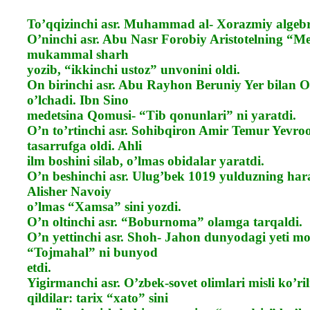
To’qqizinchi asr. Muhammad al- Xorazmiy algebra
O’ninchi asr. Abu Nasr Forobiy Aristotelning “Me
mukammal sharh
yozib, “ikkinchi ustoz” unvonini oldi.
On birinchi asr. Abu Rayhon Beruniy Yer bilan O
o’lchadi. Ibn Sino
medetsina Qomusi- “Tib qonunlari” ni yaratdi.
O’n to’rtinchi asr. Sohibqiron Amir Temur Yevro
tasarrufga oldi. Ahli
ilm boshini silab, o’lmas obidalar yaratdi.
O’n beshinchi asr. Ulug’bek 1019 yulduzning hara
Alisher Navoiy
o’lmas “Xamsa” sini yozdi.
O’n oltinchi asr. “Boburnoma” olamga tarqaldi.
O’n yettinchi asr. Shoh- Jahon dunyodagi yeti mo’
“Tojmahal” ni bunyod
etdi.
Yigirmanchi asr. O’zbek-sovet olimlari misli ko’r
qildilar: tarix “xato” sini