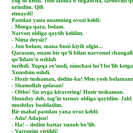
yog’ib ketdi. Tom labida o’tirgancha, tarnovini q
urindim. Qilt
etmaydi!
Pastdan yana onamning ovozi keldi:
- Menga qara, bolam.
Narvon oldiga qaytib keldim.
- Nima deysiz?
- Jon bolam, mana buni kiyib olgin...
Qarasam, onam bir qo’li bilan narvonni changall
qo’lidato’n ushlab
turibdi. Yupqa ro’moli, nimchasi ho’l bo’lib ketga
Xunobim oshdi.
- Hozir tushaman, dedim-ku! Men yosh bolaman
- Shamollab qolasan!
- Obbo! Siz uyga kiravering! Hozir tushaman.
Shunday deb, tag’in tarnov oldiga qaytdim. Jahl 
mushtlay boshladim.
Bir mahal pastdan yana ovoz keldi:
- Ada! Adajon!
- Ha! – dedim battar xunob bo’lib.
- Varragim yirtildi!