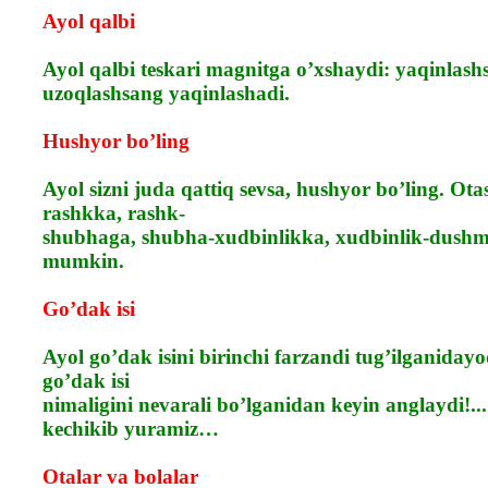
Ayol qalbi
Ayol qalbi teskari magnitga o’xshaydi: yaqinlash
uzoqlashsang yaqinlashadi.
Hushyor bo’ling
Ayol sizni juda qattiq sevsa, hushyor bo’ling. O
rashkka, rashk-
shubhaga, shubha-xudbinlikka, xudbinlik-dushm
mumkin.
Go’dak isi
Ayol go’dak isini birinchi farzandi tug’ilganidayo
go’dak isi
nimaligini nevarali bo’lganidan keyin anglaydi!..
kechikib yuramiz…
Otalar va bolalar