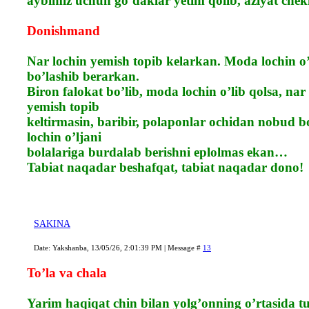
aybimiz uchun go’daklar yetim qolib, aziyat chek
Donishmand
Nar lochin yemish topib kelarkan. Moda lochin o’
bo’lashib berarkan.
Biron falokat bo’lib, moda lochin o’lib qolsa, na
yemish topib
keltirmasin, baribir, polaponlar ochidan nobud b
lochin o’ljani
bolalariga burdalab berishni eplolmas ekan…
Tabiat naqadar beshafqat, tabiat naqadar dono!
SAKINA
Date: Yakshanba, 13/05/26, 2:01:39 PM | Message #
13
To’la va chala
Yarim haqiqat chin bilan yolg’onning o’rtasida 