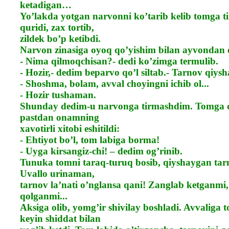
ketadigan…
Yo’lakda yotgan narvonni ko’tarib kelib tomga 
quridi, zax tortib,
zildek bo’p ketibdi.
Narvon zinasiga oyoq qo’yishim bilan ayvondan 
- Nima qilmoqchisan?- dedi ko’zimga termulib.
- Hozir,- dedim beparvo qo’l siltab.- Tarnov qiysh
- Shoshma, bolam, avval choyingni ichib ol...
- Hozir tushaman.
Shunday dedim-u narvonga tirmashdim. Tomga c
pastdan onamning
xavotirli xitobi eshitildi:
- Ehtiyot bo’l, tom labiga borma!
- Uyga kirsangiz-chi! – dedim og’rinib.
Tunuka tomni taraq-turuq bosib, qiyshaygan tar
Uvallo urinaman,
tarnov la’nati o’nglansa qani! Zanglab ketganmi,
qolganmi...
Aksiga olib, yomg’ir shivilay boshladi. Avvaliga 
keyin shiddat bilan