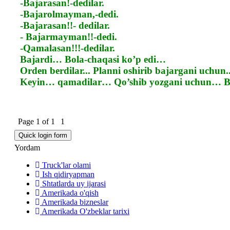
-Bajarasan!-dedilar.
-Bajarolmayman,-dedi.
-Bajarasan!!- dedilar.
- Bajarmayman!!-dedi.
-Qamalasan!!!-dedilar.
Bajardi… Bola-chaqasi ko’p edi…
Orden berdilar... Planni oshirib bajargani uchun..
Keyin… qamadilar… Qo’shib yozgani uchun… Bo
Page
1
of
1
1
Yordam
Truck'lar olami
Ish qidiryapman
Shtatlarda uy ijarasi
Amerikada o'qish
Amerikada bizneslar
Amerikada O'zbeklar tarixi