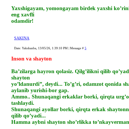
Yaxshigayam, yomongayam birdek yaxshi ko’rin
eng xavfli
odamdir!
SAKINA
Date: Yakshanba, 13/05/26, 1:39:10 PM | Message #
5
Inson va shayton
Ba’zilarga hayron qolasiz. Qilg’ilikni qilib qo’ya
shayton
yo’ldanurdi”, deydi... To’g’ri, odamzot qonida sh
aylanib yurishi-bor gap.
Ammo.. Shunaqangi erkaklar borki, qirqta urg’oc
tashlaydi.
Shunaqangi ayollar borki, qirqta erkak shaytonni
qilib qo’yadi...
Hamma aybni shayton sho’rlikka to’nkayverman