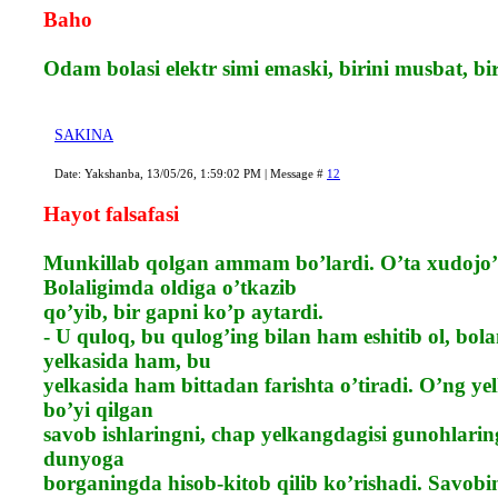
Baho
Odam bolasi elektr simi emaski, birini musbat, b
SAKINA
Date: Yakshanba, 13/05/26, 1:59:02 PM | Message #
12
Hayot falsafasi
Munkillab qolgan ammam bo’lardi. O’ta xudojo’
Bolaligimda oldiga o’tkazib
qo’yib, bir gapni ko’p aytardi.
- U quloq, bu qulog’ing bilan ham eshitib ol, b
yelkasida ham, bu
yelkasida ham bittadan farishta o’tiradi. O’ng y
bo’yi qilgan
savob ishlaringni, chap yelkangdagisi gunohlarin
dunyoga
borganingda hisob-kitob qilib ko’rishadi. Savobin