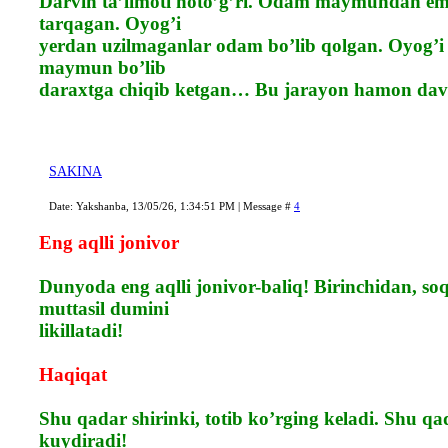
Darvin ta’limoti noto’g’ri. Odam maymundan 
tarqagan. Oyog’i
yerdan uzilmaganlar odam bo’lib qolgan. Oyog’i 
maymun bo’lib
daraxtga chiqib ketgan… Bu jarayon hamon d
SAKINA
Date: Yakshanba, 13/05/26, 1:34:51 PM | Message #
4
Eng aqlli jonivor
Dunyoda eng aqlli jonivor-baliq! Birinchidan, so
muttasil dumini
likillatadi!
Haqiqat
Shu qadar shirinki, totib ko’rging keladi. Shu qad
kuydiradi!