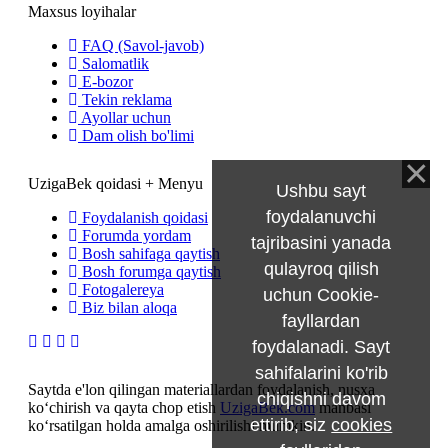
Maxsus loyihalar
FAQ (Savol-javob)
Salomatlik
E-bozor
Tekin reklama
Ayollar uchun
Dam olish bo'limi
UzigaBek qoidasi + Menyu
Ushbu sayt
foydalanuvchi
Foydalanish qoidasi
Forumda yordam
tajribasini yanada
Bosh sahifaga qaytish
qulayroq qilish
Bosh forumga qaytish
Fotogalereya
uchun Cookie-
Biz bilan aloqa
fayllardan
foydalanadi. Sayt
sahifalarini ko'rib
Saytda e'lon qilingan materiallardan foydalanish, nusxa
chiqishni davom
ko‘chirish va qayta chop etish
UzigaBek.com
manbasi
ettirib, siz
cookies
ko‘rsatilgan holda amalga oshirilishi mumkin.