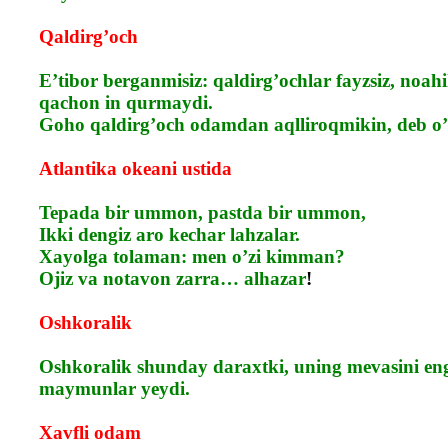
Qaldirg’och
E’tibor berganmisiz: qaldirg’ochlar fayzsiz, noa
qachon in qurmaydi.
Goho qaldirg’och odamdan aqlliroqmikin, deb o
Atlantika okeani ustida
Tepada bir ummon, pastda bir ummon,
Ikki dengiz aro kechar lahzalar.
Xayolga tolaman: men o’zi kimman?
Ojiz va notavon zarra… alhazar
!
Oshkoralik
Oshkoralik shunday daraxtki, uning mevasini en
maymunlar yeydi.
Xavfli odam