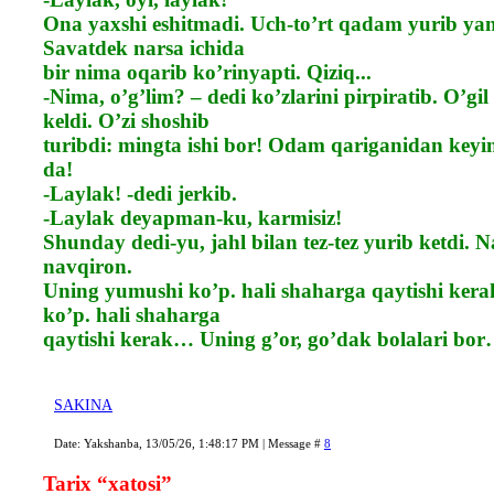
Ona yaxshi eshitmadi. Uch-to’rt qadam yurib yan
Savatdek narsa ichida
bir nima oqarib ko’rinyapti. Qiziq...
-Nima, o’g’lim? – dedi ko’zlarini pirpiratib. O’gil
keldi. O’zi shoshib
turibdi: mingta ishi bor! Odam qariganidan keyi
da!
-Laylak! -dedi jerkib.
-Laylak deyapman-ku, karmisiz!
Shunday dedi-yu, jahl bilan tez-tez yurib ketdi. Na
navqiron.
Uning yumushi ko’p. hali shaharga qaytishi ke
ko’p. hali shaharga
qaytishi kerak… Uning g’or, go’dak bolalari bo
SAKINA
Date: Yakshanba, 13/05/26, 1:48:17 PM | Message #
8
Tarix “xatosi”