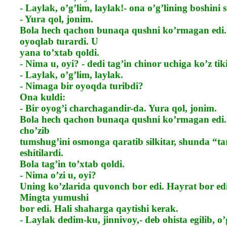
- Laylak, o’g’lim, laylak!- ona o’g’lining boshini s
- Yura qol, jonim.
Bola hech qachon bunaqa qushni ko’rmagan edi.
oyoqlab turardi. U
yana to’xtab qoldi.
- Nima u, oyi? - dedi tag’in chinor uchiga ko’z tik
- Laylak, o’g’lim, laylak.
- Nimaga bir oyoqda turibdi?
Ona kuldi:
- Bir oyog’i charchagandir-da. Yura qol, jonim.
Bola hech qachon bunaqa qushni ko’rmagan edi.
cho’zib
tumshug’ini osmonga qaratib silkitar, shunda “t
eshitilardi.
Bola tag’in to’xtab qoldi.
- Nima o’zi u, oyi?
Uning ko’zlarida quvonch bor edi. Hayrat bor edi
Mingta yumushi
bor edi. Hali shaharga qaytishi kerak.
- Laylak dedim-ku, jinnivoy,- deb ohista egilib, o’