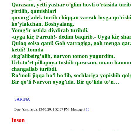
Qarasam, yetti yashar o’glim hovli o’rtasida turib
yirtilib, qamishlari
qovurg’adek turtib chiqqan varrak loyga qo’rishi
ko’ylakchan. Boshyalang.
Yomg’ir ostida diydirab turibdi.
-uyga kir, Farruh!- dedim baqirib.- Uyga kir, sh
Quloq solsa qani! Goh varragiga, goh menga qar
ketdi! Tomda
sirg’alibsirg’alib, narvon tomon yugurdim.
Uch-to’rt pillapoya tushib qarasam, onam hamon
changallab turibdi.
Ro’moli jiqqa ho’l bo’lib, sochlariga yopishib q
Bir qo’li Narvon oyog’ida. Bir qo’lida to’n…
SAKINA
Date: Yakshanba, 13/05/26, 1:52:37 PM | Message #
10
Inson