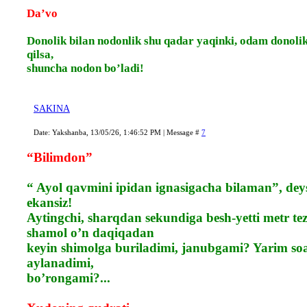
Da’vo
Donolik bilan nodonlik shu qadar yaqinki, odam donoli
qilsa,
shuncha nodon bo’ladi!
SAKINA
Date: Yakshanba, 13/05/26, 1:46:52 PM | Message #
7
“Bilimdon”
“ Ayol qavmini ipidan ignasigacha bilaman”, deys
ekansiz!
Aytingchi, sharqdan sekundiga besh-yetti metr te
shamol o’n daqiqadan
keyin shimolga buriladimi, janubgami? Yarim soa
aylanadimi,
bo’rongami?...