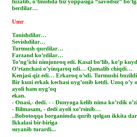
tuzatib, o’tmishda biz yoppasiga “savodsiz” bo’lg
berdilar…
Umr
Tanishdilar…
Sevishdilar…
Turmush qurdilar…
Farzand ko’rdilar…
To’ng’ichi nimjonroq edi. Kasal bo’lib, ko’p kuy
O’rtanchasi o’yinqaroq edi… Qamalib chiqdi…
Kenjasi qiz edi… Erkaroq o’sdi. Turmushi buzil
Bir kuni erkak kechasi uyg’onib ketdi. Uzoq o’y o
ayoli ham uyg’oq
ekan.
- Onasi,- dedi. - - Dunyoga kelib nima ko’rdik o’z
- Bilmasam, - dedi ayoli xo’rsinib…
..Bobotoqqa borganimda qurib qolgan ikkita dar
Ikkalasi bir-biriga
suyanib turardi...