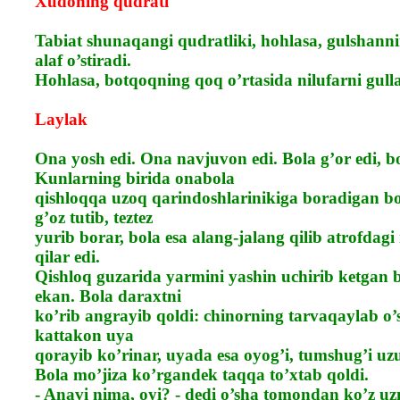
Xudoning qudrati
Tabiat shunaqangi qudratliki, hohlasa, gulshanni
alaf o’stiradi.
Hohlasa, botqoqning qoq o’rtasida nilufarni gulla
Laylak
Ona yosh edi. Ona navjuvon edi. Bola g’or edi, bo
Kunlarning birida onabola
qishloqqa uzoq qarindoshlarinikiga boradigan bo
g’oz tutib, teztez
yurib borar, bola esa alang-jalang qilib atrofda
qilar edi.
Qishloq guzarida yarmini yashin uchirib ketgan 
ekan. Bola daraxtni
ko’rib angrayib qoldi: chinorning tarvaqaylab o
kattakon uya
qorayib ko’rinar, uyada esa oyog’i, tumshug’i uzu
Bola mo’jiza ko’rgandek taqqa to’xtab qoldi.
- Anavi nima, oyi? - dedi o’sha tomondan ko’z u