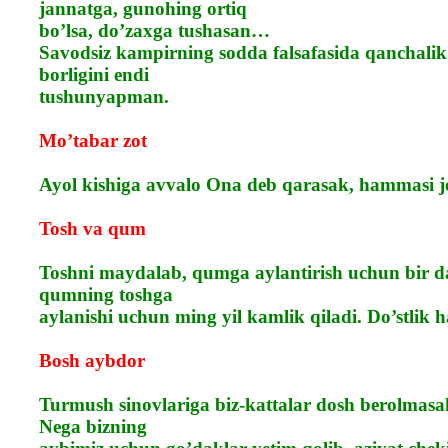
jannatga, gunohing ortiq
bo’lsa, do’zaxga tushasan…
Savodsiz kampirning sodda falsafasida qanchali
borligini endi
tushunyapman.
Mo’tabar zot
Ayol kishiga avvalo Ona deb qarasak, hammasi jo
Tosh va qum
Toshni maydalab, qumga aylantirish uchun bir 
qumning toshga
aylanishi uchun ming yil kamlik qiladi. Do’stlik
Bosh aybdor
Turmush sinovlariga biz-kattalar dosh berolmas
Nega bizning