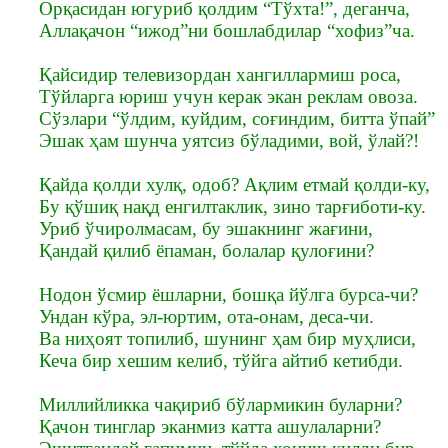
Орқасидан югуриб қолдим “Тўхта!”, деганча,
Аллақачон “ижод”ни бошлабдилар “хофиз”ча.
Қайсидир телевизордан хангиллармиш роса,
Тўйларга юриш учун керак экан реклам овоза.
Сўзлари “ўлдим, куйдим, соғиндим, битта ўпай”
Эшак ҳам шунча уятсиз бўладими, вой, ўлай?!
Қайда қолди хулқ, одоб? Ақлим етмай қолди-ку,
Бу қўшиқ нақд енгилтаклик, зино тарғиботи-ку.
Уриб ўчиролмасам, бу эшакнинг жағини,
Қандай қилиб ёпаман, болалар қулоғини?
Нодон ўсмир ёшларни, бошқа йўлга бурса-чи?
Ундан кўра, эл-юртим, ота-онам, деса-чи.
Ва ниҳоят топилиб, шунинг ҳам бир муҳлиси,
Кеча бир хешим келиб, тўйга айтиб кетибди.
Миллийликка чақириб бўлармикин буларни?
Қачон тинглар эканмиз катта ашулаларни?