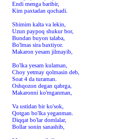
Endi menga baribir,
Kim paxtadan qochadi.
Shimim kalta va lekin,
Uzun paypoq shukur bor,
Bundan buyon talaba,
Bo'lmas sira baxtiyor.
Makaron yesam jilmayib,
Bo'lka yesam kulaman,
Choy yetmay qolmasin deb,
Soat 4 da turaman.
Oshqozon degan qabrga,
Makaronni ko'mganman,
Va ustidan bir ko'sok,
Qotgan bo'lka yeganman.
Diqqat bo'lar domlalar,
Bollar sonin sanashib,