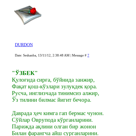
DURDON
Date: Seshanba, 13/11/12, 2:38:48 AM | Message #
7
"ЎЗБЕК"
Қулоғида сирға, бўйнида занжир,
Фақат қош-кўзлари зулукдек қора.
Русча, инглизчада тинимсиз алжир,
Ўз тилини билмас йигит бечора.
Даврада ҳеч кимга гап бермас чунон.
Сўйлар Оврупода кўрганларини.
Парижда ақлини олган бир жонон
Билан фарангча айш сурганларини.