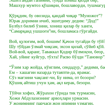
Эшитгандай гапимни, тўйда хониш қилди бир,
Машхур мумтоз қўшиқни, бошлаворди, тушмагу
Қўрқдим, бу овозида, қандай чиқар “Муножот”?
Юрак доримни ичиб, эшитдиму дедим: “Дод!”
Булбул билиб ўзини, хониш қилар бу ханги,
“Самарқанд ушшоғи”ни, бошламаса гўргайди.
Вой, қулоғим, вой, бошим! Қачон тугайди бу тўй
Шу тўйдан ўлмай чиқсам, эхсон қилай, сўйиб қўй.
Вой-вой, қаранг, Таваккал Қодир бўлмоқчи, беор,
Хай, уйинг куйгур, тўхта! Расво бўлди “Тановор”
“Ўзим хар жойда, кўнглим, сендадур,” дедими, ба
Ем – хашагин назарда тутаяпти-да, ярамас.
Сўз мағзини чақсанг-чи, Бу нима, от бозори?
Қўшиқ айтиш учун ҳам, ақл керак, безори.
Тўйчи хофиз, Жўрахон гўрида тик турмасин,
Хожи Абдулазизнинг арвоҳлари урмасин.
У жонимнинг парчаси жон ипимни узмагин,