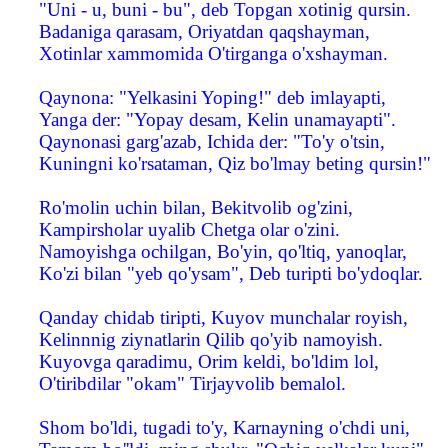
"Uni - u, buni - bu", deb Topgan xotinig qursin.
Badaniga qarasam, Oriyatdan qaqshayman,
Xotinlar xammomida O'tirganga o'xshayman.
Qaynona: "Yelkasini Yoping!" deb imlayapti,
Yanga der: "Yopay desam, Kelin unamayapti".
Qaynonasi garg'azab, Ichida der: "To'y o'tsin,
Kuningni ko'rsataman, Qiz bo'lmay beting qursin!"
Ro'molin uchin bilan, Bekitvolib og'zini,
Kampirsholar uyalib Chetga olar o'zini.
Namoyishga ochilgan, Bo'yin, qo'ltiq, yanoqlar,
Ko'zi bilan "yeb qo'ysam", Deb turipti bo'ydoqlar.
Qanday chidab tiripti, Kuyov munchalar royish,
Kelinnnig ziynatlarin Qilib qo'yib namoyish.
Kuyovga qaradimu, Orim keldi, bo'ldim lol,
O'tiribdilar "okam" Tirjayvolib bemalol.
Shom bo'ldi, tugadi to'y, Karnayning o'chdi uni,