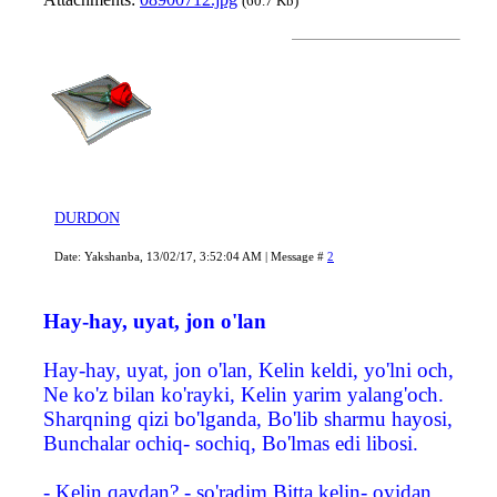
(60.7 Kb)
DURDON
Date: Yakshanba, 13/02/17, 3:52:04 AM | Message #
2
Hay-hay, uyat, jon o'lan
Hay-hay, uyat, jon o'lan, Kelin keldi, yo'lni och,
Ne ko'z bilan ko'rayki, Kelin yarim yalang'och.
Sharqning qizi bo'lganda, Bo'lib sharmu hayosi,
Bunchalar ochiq- sochiq, Bo'lmas edi libosi.
- Kelin qaydan? - so'radim Bitta kelin- oyidan,