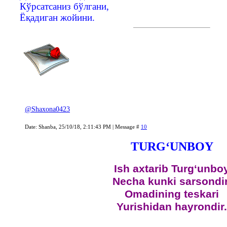
Кўрсатсаниз бўлгани,
Ёқадиган жойини.
@Shaxona0423
Date: Shanba, 25/10/18, 2:11:43 PM | Message #
10
TURG‘UNBOY
Ish axtarib Turg‘unbo
Necha kunki sarsondir
Omadining teskari
Yurishidan hayrondir.