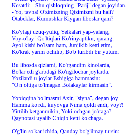
Kesatdi: - Shu qishloqning "Parij" degan joyidan.
- Yo, tavba! O'zimizning Qizimizmi bu hali?
Otabeklar, Kumushlar Kiygan liboslar qani?
Ko'ylagi uzuq-yuliq, Yelkalari yap-yalang,
Voy-o'lay! Qo'ltiqlari Ko'rinyaptiku, qarang.
Ayol kishi bo'lsam ham, Junjikib ketti etim,
Ko'krak yarim ochilib, Bo'b turibdi bir yutum.
Bu libosda qizlarni, Ko'rgandim kinolarda,
Bo'lar edi g'arbdagi Ko'ngilochar joylarda.
Yozilardi u joylar Eshigiga hammasin:
"O'n oltiga to'lmagan Bolakaylar kirmasin".
Yopiqqina bo'lmasmi Axir, "siyna", degan joy
Hamma ko'rdi, kuyovga Nima qoldi endi, voy?!
Yirtilib ketganmikin, Yoki ochgan jo'rtaga?
Qaynotasi uyalib Chiqib ketti ko'chaga.
O'g'lin so'kar ichida, Qanday bo'g'ilmay tursin: