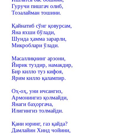
Гуручи пишгач олиб,
Тозалайман тошини.
Қайнатиб сўнг қовурсам,
Яна яхши бўлади,
Шунда ҳамма зарарли,
Микроблари ўлади.
Масаллиқнинг арзони,
Йирик туздир, намакдир,
Бир килло туз кифоя,
Ярим килло қалампир.
Оҳ-оҳ, уни ичсангиз,
Армонингиз қолмайди,
Янаги баҳоргача,
Илигингиз толмайди.
Қани юринг, газ қайда?
Дамлайин Хинд чойини,