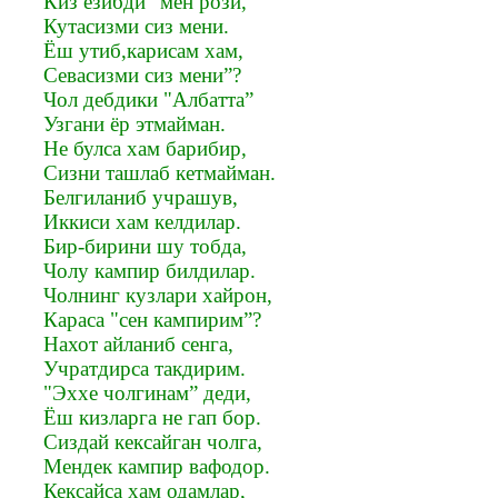
Киз ёзибди "мен рози,
Кутасизми сиз мени.
Ёш утиб,карисам хам,
Севасизми сиз мени”?
Чол дебдики "Албатта”
Узгани ёр этмайман.
Не булса хам барибир,
Сизни ташлаб кетмайман.
Белгиланиб учрашув,
Иккиси хам келдилар.
Бир-бирини шу тобда,
Чолу кампир билдилар.
Чолнинг кузлари хайрон,
Караса "сен кампирим”?
Нахот айланиб сенга,
Учратдирса такдирим.
"Эххе чолгинам” деди,
Ёш кизларга не гап бор.
Сиздай кексайган чолга,
Мендек кампир вафодор.
Кексайса хам одамлар,