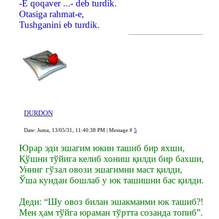
-E qoqaver ...- deb turdik.
Otasiga rahmat-e,
Tushganini eb turdik.
DURDON
Date: Juma, 13/05/31, 11:40:38 PM | Message #
5
Юрар эди эшагим юкин ташиб бир яхши,
Қўшни тўйига келиб хониш қилди бир бахши,
Унинг гўзал овози эшагимни маст қилди,
Ўша кундан бошлаб у юк ташишни бас қилди.
Деди: “Шу овоз билан эшакманми юк ташиб?!
Мен ҳам тўйга юраман тўртта созанда топиб”.