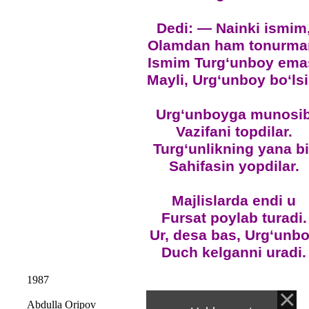
Dedi: — Nainki ismim
Olamdan ham tonurma
Ismim Turg‘unboy ema
Mayli, Urg‘unboy bo‘lsi
Urg‘unboyga munosi
Vazifani topdilar.
Turg‘unlikning yana bi
Sahifasin yopdilar.
Majlislarda endi u
Fursat poylab turadi.
Ur, desa bas, Urg‘unb
Duch kelganni uradi.
1987
Abdulla Oripov