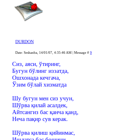
DURDON
Date: Seshanba, 14/01/07, 4:35:46 AM | Message #
9
Сиз, аяси, ўтиринг,
Бугун бўлинг иззатда,
Ошхонада кечгача,
Ўзим бўлай хизматда
Шу бугун мен сиз учун,
Шўрва қилай асалдек,
Айтсангиз бас қанча қанд,
Неча пақир сув керак.
Шўрва қилиш қийинмас,
Ишлатса бас бошини,