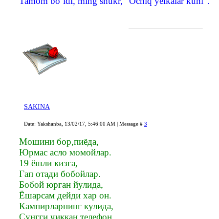
Tamom bo''ldi, ming shukr, "Ochiq yelkalar kuni".
SAKINA
Date: Yakshanba, 13/02/17, 5:46:00 AM | Message #
3
Мошини бор,пиёда,
Юрмас асло момойлар.
19 ёшли кизга,
Гап отади бобойлар.
Бобой юрган йулида,
Ёшарсам дейди хар он.
Кампирларнинг кулида,
Сунгги чиккан телефон.