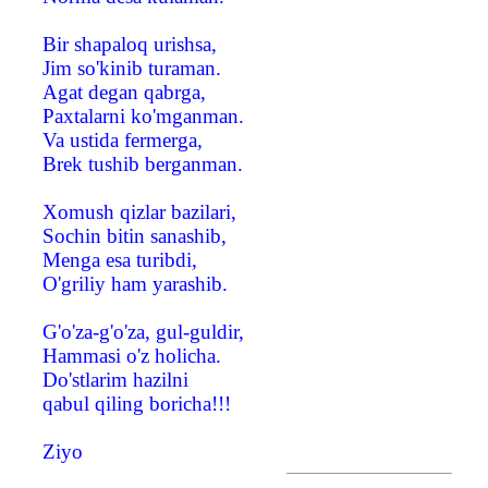
Bir shapaloq urishsa,
Jim so'kinib turaman.
Agat degan qabrga,
Paxtalarni ko'mganman.
Va ustida fermerga,
Brek tushib berganman.
Xomush qizlar bazilari,
Sochin bitin sanashib,
Menga esa turibdi,
O'griliy ham yarashib.
G'o'za-g'o'za, gul-guldir,
Hammasi o'z holicha.
Do'stlarim hazilni
qabul qiling boricha!!!
Ziyo