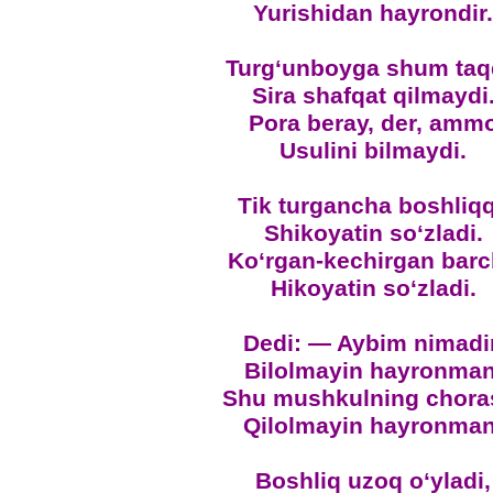
Yurishidan hayrondir.
Turg‘unboyga shum taq
Sira shafqat qilmaydi
Pora beray, der, amm
Usulini bilmaydi.
Tik turgancha boshliq
Shikoyatin so‘zladi.
Ko‘rgan-kechirgan bar
Hikoyatin so‘zladi.
Dedi: — Aybim nimadir
Bilolmayin hayronman
Shu mushkulning chora
Qilolmayin hayronman
Boshliq uzoq o‘yladi,