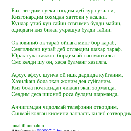
Бахтли эдим гуёки топдим деб зур гузални,
Кизгонардим соямдан хаттоки у асални.
Кунлар утиб кун сайин севгимиз булди майин,
однодаги киз билан учрашув булди тайин.
Ок ювиниб ок тараб ойнага минг бор караб,
Севгилимни курай деб отландим шахар тараф.
Юрак тула хаяжон бордим айтган манзилга
Смс келди шу он, хафа булманг хазилга.
Афсус афсус шунча ой ишк дардида куйганим,
Хазилkаш бола экан жоним дея суйганим.
Киз бола почтасидан чиккан экан зорманда,
Севдим деса ишониб роса булдим шарманда.
Аччигимдан чидолмай телефонни отвордим,
Синмай колган кисмини запчасть килиб сотворди
muallifi nomalum
Attachments:
08900712.jpg