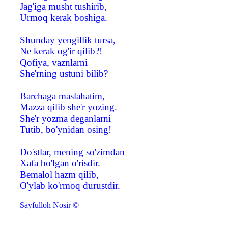
Jag'iga musht tushirib,
Urmoq kerak boshiga.
Shunday yengillik tursa,
Ne kerak og'ir qilib?!
Qofiya, vaznlarni
She'rning ustuni bilib?
Barchaga maslahatim,
Mazza qilib she'r yozing.
She'r yozma deganlarni
Tutib, bo'ynidan osing!
Do'stlar, mening so'zimdan
Xafa bo'lgan o'risdir.
Bemalol hazm qilib,
O'ylab ko'rmoq durustdir.
Sayfulloh Nosir ©