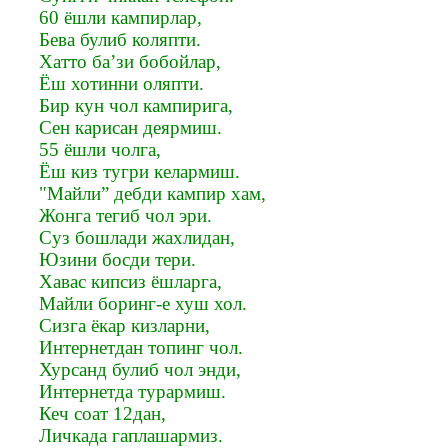
60 ёшли кампирлар,
Бева булиб коляпти.
Хатто ба’зи бобойлар,
Ёш хотинни оляпти.
Бир кун чол кампирига,
Сен карисан деярмиш.
55 ёшли чолга,
Ёш киз тугри келармиш.
"Майли” дебди кампир хам,
Жонга тегиб чол эри.
Суз бошлади жахлидан,
Юзини босди тери.
Хавас кипсиз ёшларга,
Майли боринг-е хуш хол.
Сизга ёкар кизларни,
Интернетдан топинг чол.
Хурсанд булиб чол энди,
Интернетда турармиш.
Кеч соат 12дан,
Личкада гаплашармиз.