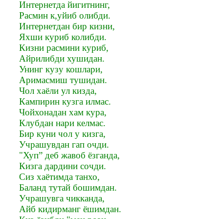
Интернетда йигитнинг,
Расмин к,уйиб олибди.
Интернетдан бир кизни,
Яхши куриб колибди.
Кизни расмини куриб,
Айрилибди хушидан.
Унинг кузу кошлари,
Аримасмиш тушидан.
Чол хаёли ул кизда,
Кампирин кузга илмас.
Чойхонадан хам кура,
Клубдан нари келмас.
Бир куни чол у кизга,
Учрашувдан гап очди.
"Хуп” деб жавоб ёзганда,
Кизга дардини сочди.
Сиз хаётимда танхо,
Баланд тутай бошимдан.
Учрашувга чикканда,
Айб кидирманг ёшимдан.