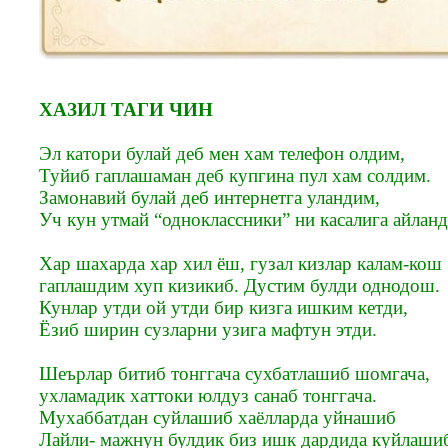
XАЗИЛ ТАГИ ЧИН
Эл катори булай деб мен хам телефон олдим,
Туйиб гаплашаман деб купгина пул хам солдим.
Замонавий булай деб интернетга уландим,
Уч кун утмай “одноклассники” ни касалига айлан
Хар шахарда хар хил ёш, гузал кизлар калам-кош
гаплашдим хуп кизикиб. Дустим булди однодош.
Кунлар утди ой утди бир кизга ишким кетди,
Ёзиб ширин сузларни узига мафтун этди.
Шеърлар битиб тонггача сухбатлашиб шомгача,
ухламадик хаттоки юлдуз санаб тонггача.
Мухаббатдан суйлашиб хаёлларда уйнашиб
Лайли- мажнун булдик биз ишк дардида куйлаши