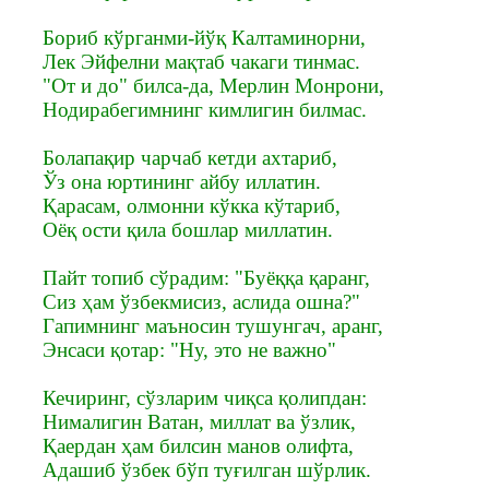
Бориб кўрганми-йўқ Калтаминорни,
Лек Эйфелни мақтаб чакаги тинмас.
"От и до" билса-да, Мерлин Монрони,
Нодирабегимнинг кимлигин билмас.
Болапақир чарчаб кетди ахтариб,
Ўз она юртининг айбу иллатин.
Қарасам, олмонни кўкка кўтариб,
Оёқ ости қила бошлар миллатин.
Пайт топиб сўрадим: "Буёққа қаранг,
Сиз ҳам ўзбекмисиз, аслида ошна?"
Гапимнинг маъносин тушунгач, аранг,
Энсаси қотар: "Ну, это не важно"
Кечиринг, сўзларим чиқса қолипдан:
Нималигин Ватан, миллат ва ўзлик,
Қаердан ҳам билсин манов олифта,
Адашиб ўзбек бўп туғилган шўрлик.