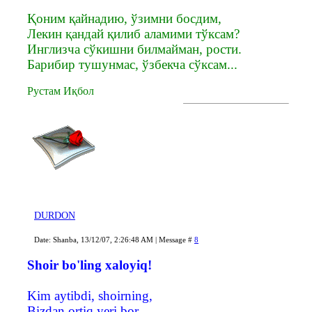
Қоним қайнадию, ўзимни босдим,
Лекин қандай қилиб аламими тўксам?
Инглизча сўкишни билмайман, рости.
Барибир тушунмас, ўзбекча сўксам...
Рустам Иқбол
DURDON
Date: Shanba, 13/12/07, 2:26:48 AM | Message #
8
Shoir bo'ling xaloyiq!
Kim aytibdi, shoirning,
Bizdan ortiq yeri bor..