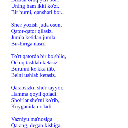
Uning ham ikki ko'zi,
Bir burni, qanshari bor..
She'r yozish juda oson,
Qator-qator qilasiz.
Jumla ketidan jumla
Bir-biriga ilasiz.
To'rt qatorda bir bo'shliq,
Ochiq tashlab ketasiz.
Burunni ko'kka ilib,
Belni ushlab ketasiz.
Qarabsizki, she'r tayyor,
Hamma qoyil qoladi.
Shoirlar she'rni ko'rib,
Kuyganidan o'ladi.
Vazniyu ma'nosiga
Qarang, degan kishiga,