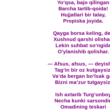
Yo‘qsa, bajo qilingan
Barcha tartib-qoida!
Hujjatlari bir talay,
Propiska joyida.
Qayga borsa keling, d
Xushnud qarshi olisha
Lekin suhbat so‘ngid
O’ylanishib qolishar.
— Afsus, afsus, — deyish
Tag‘in bir oz kutgaysiz
Va’da bergan bo‘lsak g
Bizni ma’zur tutgaysiz
Ish axtarib Turg‘unbo
Necha kunki sarsondir
Omadining teskari