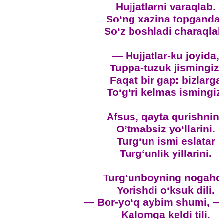
Hujjatlarni varaqlab.
So‘ng xazina topgand
So‘z boshladi charaqla
— Hujjatlar-ku joyida,
Tuppa-tuzuk jismingiz
Faqat bir gap: bizlarg
To‘g‘ri kelmas ismingi
Afsus, qayta qurishni
O’tmabsiz yo‘llarini.
Turg‘un ismi eslatar
Turg‘unlik yillarini.
Turg‘unboyning nogah
Yorishdi o‘ksuk dili.
— Bor-yo‘q aybim shumi, 
Kalomga keldi tili.