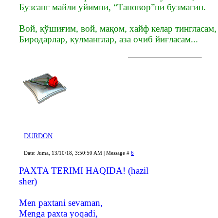
Бузсанг майли уйимни, “Тановор”ни бузмагин.
Вой, қўшиғим, вой, мақом, хайф келар тингласам,
Биродарлар, кулманглар, аза очиб йиғласам...
DURDON
Date: Juma, 13/10/18, 3:50:50 AM | Message #
6
PAXTA TERIMI HAQIDA! (hazil
sher)
Men paxtani sevaman,
Menga paxta yoqadi,