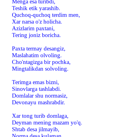
Menga esa turibdi,
Teshik etik yarashib.
Quchoq-quchoq terdim men,
Xar narsa o'z holicha.
Azizlarim paxtani,
Tering joniz boricha.
Paxta termay desangiz,
Maslahatim olvoling.
Cho'ntagizga bir pochka,
Mingtalikdan solvoling.
Terimga emas bizni,
Sinovlarga tashlabdi.
Domlalar shu normasiz,
Devonayu mashrabdir.
Xar tong turib domlaga,
Deyman mening mazam yo'q.
Shtab desa jilmayib,
Norma desa kulaman.