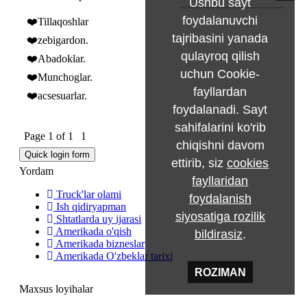
Ushbu sayt
foydalanuvchi
❤️Tillaqoshlar
tajribasini yanada
❤️zebigardon.
qulayroq qilish
❤️Abadoklar.
uchun Cookie-
❤️Munchoglar.
fayllardan
❤️acsesuarlar.
foydalanadi. Sayt
sahifalarini ko'rib
Page
1
of
1
1
chiqishni davom
ettirib, siz
cookies
Yordam
fayllaridan
Truck'lar olami
foydalanish
Ish qidiryapman
siyosatiga rozilik
Shtatlarda uy ijarasi
Amerikada o'qish
bildirasiz
.
Amerikada bizneslar
Amerikada O'zbeklar tarixi
ROZIMAN
Maxsus loyihalar