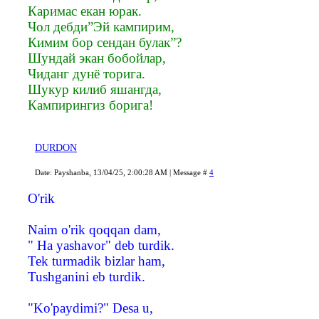
Каримас екан юрак.
Чол дебди”Эй кампирим,
Кимим бор сендан булак”?
Шундай экан бобойлар,
Чиданг дунё торига.
Шукур килиб яшангда,
Кампирингиз борига!
DURDON
Date: Payshanba, 13/04/25, 2:00:28 AM | Message #
4
O'rik
Naim o'rik qoqqan dam,
" Ha yashavor" deb turdik.
Tek turmadik bizlar ham,
Tushganini eb turdik.
"Ko'paydimi?" Desa u,