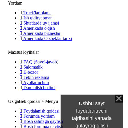
Yordam
Truck'lar olami
Ish qidiryapman
Shtatlarda uy ijarasi
Amerikada o'qish
Amerikada bizneslar
Amerikada O'zbeklar tarixi
Maxsus loyihalar
FAQ (Savol-javob)
Salomatlik
E-bozor
Tekin reklama
Ayollar uchun
Dam olish bo'limi
UzigaBek qoidasi + Menyu
Ushbu sayt
foydalanuvchi
Foydalanish qoidasi
Forumda yordam
tajribasini yanada
Bosh sahifaga qaytish
qulayroq qilish
Bosh forumga qaytish