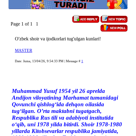
Page
1
of
1
1
O'zbek shoir va ijodkorlari tug'ulgan kunlari!
MASTER
Date: Juma, 13/04/26, 9:54:33 PM | Message #
1
Muhammad Yusuf 1954 yil 26 aprelda
Andijon viloyatining Marhamat tumanidagi
Qovunchi qishlog‘ida dehqon oilasida
tug‘ilgan. O’rta maktabni tugatgach,
Respublika Rus tili va adabiyoti institutida
o‘qib, uni 1978 yilda bitirdi. Shoir 1978-1980
yillarda Kitobsevarlar respublika jamiyatida,