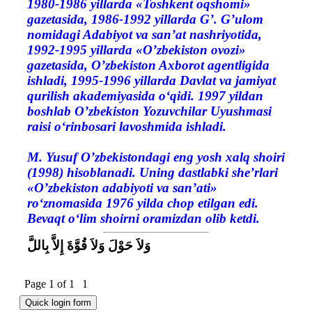
1980-1986 yillarda «Toshkent oqshomi»
gazetasida, 1986-1992 yillarda G’. G’ulom
nomidagi Adabiyot va san’at nashriyotida,
1992-1995 yillarda «O’zbekiston ovozi»
gazetasida, O’zbekiston Axborot agentligida
ishladi, 1995-1996 yillarda Davlat va jamiyat
qurilish akademiyasida o‘qidi. 1997 yildan
boshlab O’zbekiston Yozuvchilar Uyushmasi
raisi o‘rinbosari lavoshmida ishladi.
M. Yusuf O’zbekistondagi eng yosh xalq shoiri
(1998) hisoblanadi. Uning dastlabki she’rlari
«O’zbekiston adabiyoti va san’ati»
ro‘znomasida 1976 yilda chop etilgan edi.
Bevaqt o‘lim shoirni oramizdan olib ketdi.
وَلاَ حَوْلَ وَلاَ قُوَّةَ إِلاَّ بِاللَّ
Page
1
of
1
1