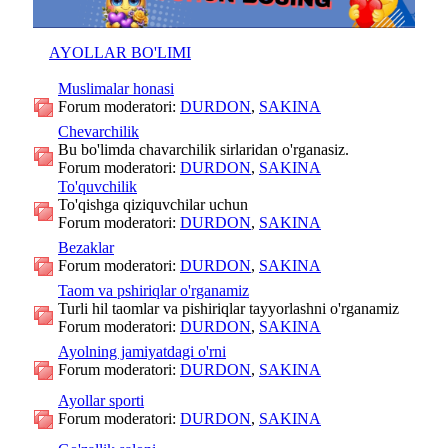
AYOLLAR BO'LIMI
Muslimalar honasi
Forum moderatori:
DURDON
,
SAKINA
Chevarchilik
Bu bo'limda chavarchilik sirlaridan o'rganasiz.
Forum moderatori:
DURDON
,
SAKINA
To'quvchilik
To'qishga qiziquvchilar uchun
Forum moderatori:
DURDON
,
SAKINA
Bezaklar
Forum moderatori:
DURDON
,
SAKINA
Taom va pshiriqlar o'rganamiz
Turli hil taomlar va pishiriqlar tayyorlashni o'rganamiz
Forum moderatori:
DURDON
,
SAKINA
Ayolning jamiyatdagi o'rni
Forum moderatori:
DURDON
,
SAKINA
Ayollar sporti
Forum moderatori:
DURDON
,
SAKINA