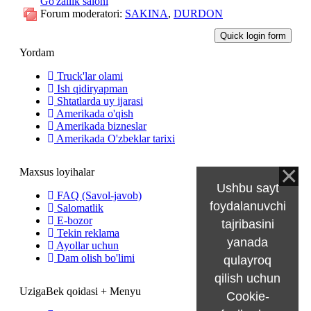
Go'zallik saloni
Forum moderatori:
SAKINA
,
DURDON
Yordam
Truck'lar olami
Ish qidiryapman
Shtatlarda uy ijarasi
Amerikada o'qish
Amerikada bizneslar
Amerikada O'zbeklar tarixi
Maxsus loyihalar
Ushbu sayt
FAQ (Savol-javob)
foydalanuvchi
Salomatlik
E-bozor
tajribasini
Tekin reklama
yanada
Ayollar uchun
Dam olish bo'limi
qulayroq
qilish uchun
UzigaBek qoidasi + Menyu
Cookie-