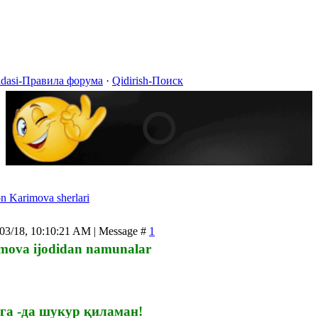
idasi-Правила форума
·
Qidirish-Поиск
n Karimova sherlari
/03/18, 10:10:21 AM | Message #
1
mova ijodidan namunalar
га -да шукур қиламан!