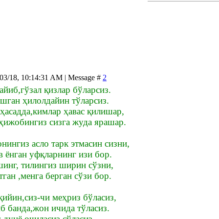
/03/18, 10:14:31 AM | Message #
2
йиб,гўзал қизлар бўларсиз.
ашган ҳилолдайин тўларсиз.
ҳасадда,кимлар ҳавас қилишар,
ҳижобингиз сизга жуда ярашар.
нингиз асло тарк этмасин сизни,
в ёнган уфқларнинг изи бор.
инг, тилингиз ширин сўзни,
ган ,менга берган сўзи бор.
ийин,сиз-чи меҳриз бўласиз,
б банда,жон ичида тўласиз.
 дунё,очиласиз,сўласиз.