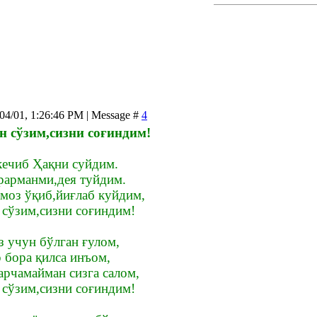
/04/01, 1:26:46 PM | Message #
4
н сўзим,сизни соғиндим!
кечиб Ҳақни суйдим.
рарманми,дея туйдим.
амоз ўқиб,йиғлаб куйдим,
 сўзим,сизни соғиндим!
з учун бўлган ғулом,
 бора қилса инъом,
арчамайман сизга салом,
 сўзим,сизни соғиндим!