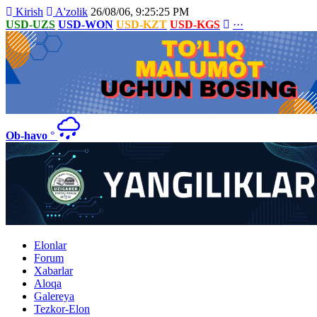
Kirish
A'zolik
26/08/06, 9:25:25 PM
USD-UZS
USD-WON
USD-KZT
USD-KGS
···
Ob-havo
°
Elonlar
Forum
Xabarlar
Aloqa
Galereya
Tezkor-Elon