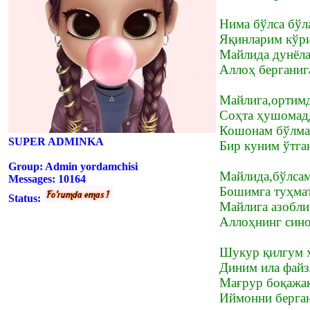
Нима бўлса бўл
Яқинларим кўри
Майлида дунёла
Аллоҳ берганиг
Майлига,ортимд
Соҳта ҳушомад
Кошонам бўлмас
SUPER ADMINKA
Бир куним ўтга
Group: Admin yordamchisi
Майлида,бўлсам
Messages:
10164
Бошимга туҳмат
Status:
Майлига азобли
Аллоҳнинг сино
Шукур қилгум ҳ
Диним ила файз
Мағрур боқажак
Иймонни берган