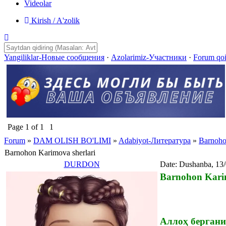
Videolar
Kirish / A'zolik
Yangiliklar-Новые сообщения
·
Azolarimiz-Участники
·
Forum qo
Page
1
of
1
1
Forum
»
DAM OLISH BO'LIMI
»
Adabiyot-Литература
»
Barnoho
Barnohon Karimova sherlari
DURDON
Date: Dushanba, 13
Barnohon Kari
Аллоҳ бергани