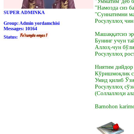
"Умматим"деб б
"Намозда сиз б
SUPER ADMINKA
"Суннатимни ма
Росулуллоҳ чин
Group: Admin yordamchisi
Messages:
10164
Машаққатсиз э
Status:
Бунинг учун та
Аллоҳ-чун бўли
Росулуллоҳ рос
Ниятим дийдор 
Кўришмоқлик си
Умид қилиб Ўзи
Росулуллоҳ сўз
(Соллаллоҳи ал
Barnohon karim