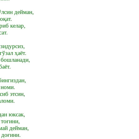
лсин дейман,
оқат.
риб келар,
ат.
мзидурсиз,
ўзал ҳаёт.
г бошланади,
баёт.
бингиздан,
 номи.
сиб этсин,
аломи.
дан юксак,
тоғини,
ай дейман,
 доғини.