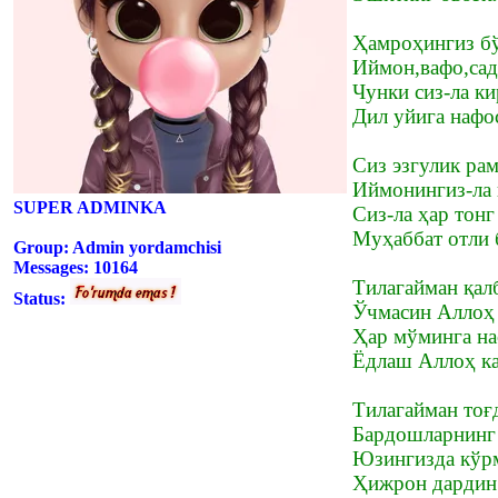
Ҳамроҳингиз бў
Иймон,вафо,сад
Чунки сиз-ла ки
Дил уйига нафос
Сиз эзгулик ра
Иймонингиз-ла г
SUPER ADMINKA
Сиз-ла ҳар тон
Муҳаббат отли 
Group: Admin yordamchisi
Messages:
10164
Тилагайман қал
Status:
Ўчмасин Аллоҳ
Ҳар мўминга на
Ёдлаш Аллоҳ к
Тилагайман тоғ
Бардошларнинг 
Юзингизда кўрм
Ҳижрон дардин