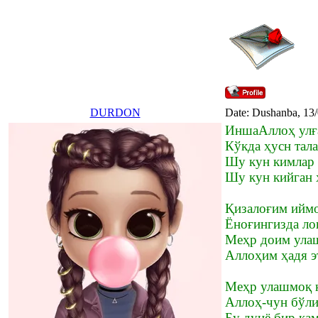
DURDON
Date: Dushanba, 13
ИншаАллоҳ улға
Кўкда ҳусн тал
Шу кун кимлар 
Шу кун кийган 
Қизалоғим иймо
Ёноғингизда ло
Меҳр доим улаш
Аллоҳим ҳадя эт
Меҳр улашмоқ қ
Аллоҳ-чун бўли
Бу дунё бир кам