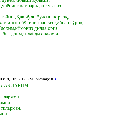
дунёнинг камларидан куласиз.
ғайинг,Ҳақ йўли бўлсин порлоқ,
ҳам инсон бўлинг,онангиз қийнар сўроқ.
лоҳим,иймониз дилда ориз
албиз доим,тилайди она-зориз.
/03/18, 10:17:12 AM | Message #
3
ЛАКЛАРИМ.
қизларжон,
имни.
 тиларман,
мни.