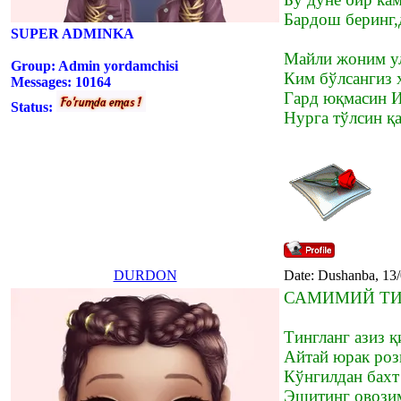
Бардош беринг,
SUPER ADMINKA
Майли жоним ул
Group: Admin yordamchisi
Ким бўлсангиз 
Messages:
10164
Гард юқмасин И
Status:
Нурга тўлсин қ
DURDON
Date: Dushanba, 13
САМИМИЙ ТИ
Тингланг азиз 
Айтай юрак роз
Кўнгилдан бахт
Эшитинг овози