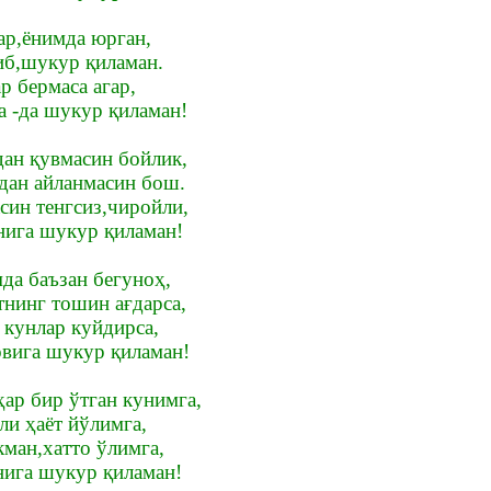
ар,ёнимда юрган,
б,шукур қиламан.
р бермаса агар,
а -да шукур қиламан!
ан қувмасин бойлик,
дан айланмасин бош.
ин тенгсиз,чиройли,
нига шукур қиламан!
да баъзан бегуноҳ,
нинг тошин ағдарса,
 кунлар куйдирса,
вига шукур қиламан!
ар бир ўтган кунимга,
ли ҳаёт йўлимга,
ман,хатто ўлимга,
ига шукур қиламан!