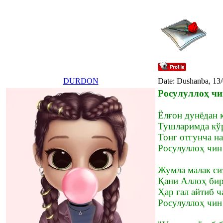
DURDON
Date: Dushanba, 13
Росулуллоҳ чи
Ёлғон дунёдан 
Тушларимда кў
Тонг отгунча н
Росулуллоҳ чин
Жумла малак си
Қани Аллоҳ бир
Ҳар гал айтиб ч
Росулуллоҳ чин