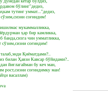
у дунёдан кетар бўлдиз,
ардавом бўлинг"дедиз,
ҳкам тутинг уммат..."дедиз,
 сўзим,сизни соғиндим!
ришилмас мукаммалликка,
йёрдурман ҳар бир камликка,
б банда,сизга чин умматликка,
т сўзим,сизни соғиндим!
талаб,энди Қиёматдами?..
з билан Ҳавзи Кавсар бўйидами?..
дан йиғлагайман бу кеч ман,
им рост,сизни соғиндимку ман!
айҳи васаллам)
ova