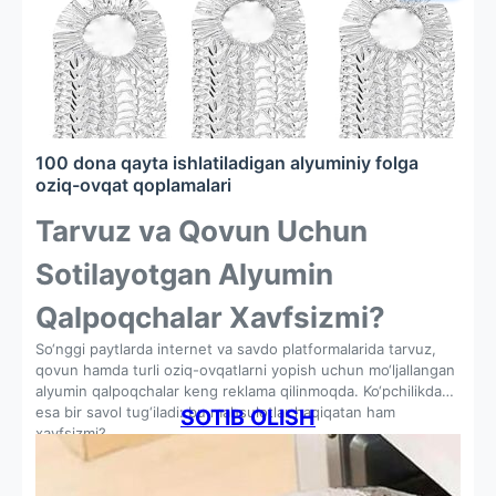
100 dona qayta ishlatiladigan alyuminiy folga
oziq-ovqat qoplamalari
Tarvuz va Qovun Uchun
Sotilayotgan Alyumin
Qalpoqchalar Xavfsizmi?
So‘nggi paytlarda internet va savdo platformalarida tarvuz,
qovun hamda turli oziq-ovqatlarni yopish uchun mo‘ljallangan
alyumin qalpoqchalar keng reklama qilinmoqda. Ko‘pchilikda
esa bir savol tug‘iladi: bu mahsulotlar haqiqatan ham
SOTIB OLISH
xavfsizmi?