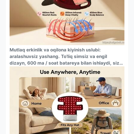
tomonlama yaxshilash uchun uch tomonlama
yoritgichli murakkab rejim.
Mutlaq erkinlik va oqilona kiyinish uslubi:
aralashuvsiz yashang. To'liq simsiz va engil
dizayn, 600 ma / soat batareya bilan ishlaydi, sizni
rozetkalar va chigal simlardan qutqaradi.
Moslashuvchan silikon yostiq har qanday bosh
kiyim — beysbol qalpoqlari, beanie shlyapalari
ostida qulay va ko'zga tashlanmaydigan kiyish
uchun mo'ljallangan.