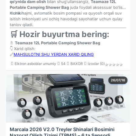
qo‘ynida dam olish
bilan shug‘ullansangiz,
Teamaze 12L
Portable Camping Shower Bag
juda foydali aksessuar bo‘lishi
mumkin.
Kichik hajmi, avtomatik bosim pompasi va quyosh orqali suv
isitish imkoniyati uni ochiq havodagi sayohatlar uchun qulay
tanlov qiladi.
🛒 Hozir buyurtma bering:
🚿
Teamaze 12L Portable Camping Shower Bag
👇 Xarid qilish:
🔗
MAHSULOTNI SHU YERDAN XARID QILING
Elktron asboblar umumiy
54
BAXOR
Izoxlar (0)
26/07/16
Marcala 2026 V2.0 Treyler Shinalari Bosimini
Nazorat Qilish Tizimi (TPMS) – 6 ta Sensorli