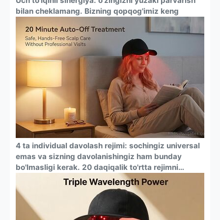
Uch to'lqinli sinergiya: o'zingizni yuzaki parvarish
bilan cheklamang. Bizning qopqog'imiz keng
qamrovli davolanishni ta'minlash uchun uchta klinik
o'rganilgan to'lqin uzunliklarini (660 nm qizil + 450
nm ko'k) birlashtiradi. U follikulalarni oziqlantiradi,
ildizlarni quvvatlantiradi va bosh terisini
muvozanatlashtiradi, soch o'sishi uchun maqbul
sharoit yaratadi.
4 ta individual davolash rejimi: sochingiz universal
emas va sizning davolanishingiz ham bunday
bo'lmasligi kerak. 20 daqiqalik to'rtta rejimni
osongina almashtiring: ovqatlanish uchun qizil
chiroq, bosh terisi muvozanatini saqlash uchun
ko'k chiroq, chuqur hidrasiya uchun qizil + infraqizil
nur va sochlarning sog'lig'i va zichligini har