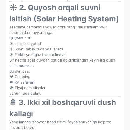
☀️ 2. Quyosh orqali suvni
isitish (Solar Heating System)
Teamaze camping shower qora rangli mustahkam PVC
materialdan tayyorlangan.
Quyosh nuri:
☀️ Issiqlikni yutadi
☀️ Suvni tabiiy ravishda isitadi
☀️ Elektr yoki gaz talab qilmaydi
Bir necha soat quyosh ostida qoldirilgandan keyin iliq dush
olish mumkin.
Bu ayniqsa:
🏕️ Camping
🚐 RV safarlari
🏖️ Plyaj dam olishlari
uchun juda qulay.
🚿 3. Ikki xil boshqaruvli dush
kallagi
Yangilangan shower head tizimi foydalanuvchiga ko‘proq
nazorat beradi.