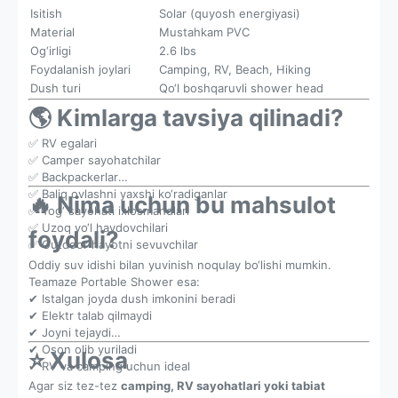
Isitish
Solar (quyosh energiyasi)
Material
Mustahkam PVC
Og‘irligi
2.6 lbs
Foydalanish joylari
Camping, RV, Beach, Hiking
Dush turi
Qo‘l boshqaruvli shower head
🌎 Kimlarga tavsiya qilinadi?
✅ RV egalari
✅ Camper sayohatchilar
✅ Backpackerlar
✅ Baliq ovlashni yaxshi ko‘radiganlar
🔥 Nima uchun bu mahsulot
✅ Tog‘ sayohati ixlosmandlari
✅ Uzoq yo‘l haydovchilari
foydali?
✅ Outdoor hayotni sevuvchilar
Oddiy suv idishi bilan yuvinish noqulay bo‘lishi mumkin.
Teamaze Portable Shower esa:
✔ Istalgan joyda dush imkonini beradi
✔ Elektr talab qilmaydi
✔ Joyni tejaydi
✔ Oson olib yuriladi
⭐ Xulosa
✔ RV va camping uchun ideal
Agar siz tez-tez
camping, RV sayohatlari yoki tabiat