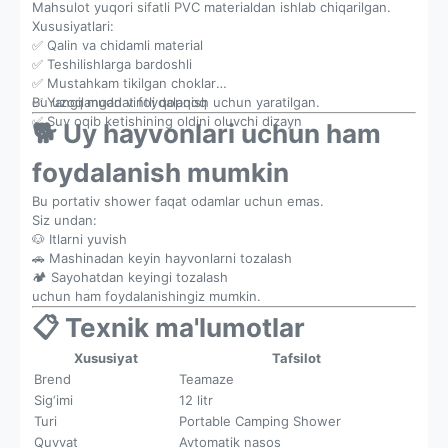
Mahsulot yuqori sifatli PVC materialdan ishlab chiqarilgan.
Xususiyatlari:
✅ Qalin va chidamli material
✅ Teshilishlarga bardoshli
✅ Mustahkam tikilgan choklar
✅ Yangilangan vintli qopqoq
Bu uzoq muddat foydalanish uchun yaratilgan.
✅ Suv oqib ketishining oldini oluvchi dizayn
🐕 Uy hayvonlari uchun ham
foydalanish mumkin
Bu portativ shower faqat odamlar uchun emas.
Siz undan:
🐶 Itlarni yuvish
🚗 Mashinadan keyin hayvonlarni tozalash
🏕️ Sayohatdan keyingi tozalash
uchun ham foydalanishingiz mumkin.
📋 Texnik ma'lumotlar
Xususiyat
Tafsilot
Brend
Teamaze
Sig‘imi
12 litr
Turi
Portable Camping Shower
Quvvat
Avtomatik nasos