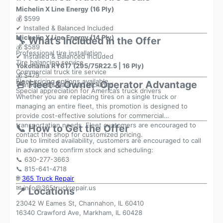
Michelin X Line Energy (16 Ply)
💰 $599
✔ Installed & Balanced Included
Michelin X Line Energy (14 Ply)
🔧 What’s Included in the Offer
💰 $589
Professional tire installation
✔ Installed & Balanced Included
Tire balancing service
Yokohama RY617 (295/75R22.5 | 16 Ply)
Commercial truck tire service
💰 $479
Fleet pricing options available
🚨 Fleet & Owner-Operator Advantage
✔ Installed & Balanced Included
Special appreciation for America’s truck drivers
Whether you are replacing tires on a single truck or
managing an entire fleet, this promotion is designed to
provide cost-effective solutions for commercial
transportation needs. Fleet customers are encouraged to
📞 How to Get the Offer
contact the shop for customized pricing.
Due to limited availability, customers are encouraged to call
in advance to confirm stock and scheduling:
📞 630-277-3663
📞 815-641-4718
🌐
365 Truck Repair
✉
info@365truckrepair.us
📍 Locations
23042 W Eames St, Channahon, IL 60410
16340 Crawford Ave, Markham, IL 60428