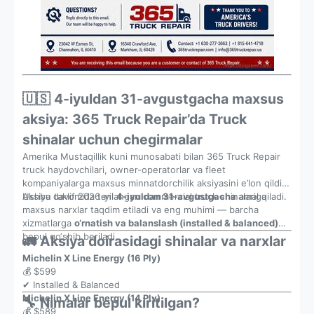
🇺🇸 4-iyuldan 31-avgustgacha maxsus
aksiya: 365 Truck Repair’da Truck
shinalar uchun chegirmalar
Amerika Mustaqillik kuni munosabati bilan 365 Truck Repair
truck haydovchilari, owner-operatorlar va fleet
kompaniyalarga maxsus minnatdorchilik aksiyasini e’lon qildi.
Ushbu taklif 2026-yil
Aksiya davomida tanlangan commercial truck shinalariga
4-iyuldan 31-avgustgacha
amal qiladi.
maxsus narxlar taqdim etiladi va eng muhimi — barcha
xizmatlarga
o‘rnatish va balanslash (installed & balanced)
bepul qo‘shib beriladi.
🚛 Aksiya doirasidagi shinalar va narxlar
Michelin X Line Energy (16 Ply)
💰 $599
✔ Installed & Balanced
Michelin X Line Energy (14 Ply)
🔧 Nimalar bepul kiritilgan?
💰 $589