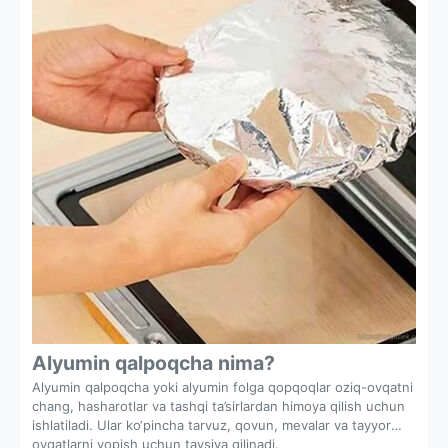
Alyumin qalpoqcha nima?
Alyumin qalpoqcha yoki alyumin folga qopqoqlar oziq-ovqatni
chang, hasharotlar va tashqi ta’sirlardan himoya qilish uchun
ishlatiladi. Ular ko‘pincha tarvuz, qovun, mevalar va tayyor
ovqatlarni yopish uchun tavsiya qilinadi.