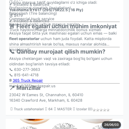
Ushbu maxsus taklif quyidagilarni o‘z ichiga oladi:
✔ Installed & Balanced
Professional o‘rnatish (Installation)
Yokohama RY617 (295/75R22.5 | 16 Ply)
Balanslash (Tire balancing)
💰 $479
Commercial truck service
✔ Installed & Balanced
Fleet (yirik park) uchun maxsus narxlar
🚨 Fleet egalari uchun muhim imkoniyat
Truck haydovchilarga minnatdorchilik bonus xizmati
Aksiya faqat bitta yuk mashinasi egalari uchun emas — balki
fleet operatorlar
uchun ham juda foydali. Katta miqdorda
shina almashtirish kerak bo‘lsa, maxsus narxlar alohida
hisoblanadi.
📞 Qanday murojaat qilish mumkin?
Aksiya cheklangan vaqt va zaxiraga bog‘liq bo‘lgani uchun
oldindan bog‘lanish tavsiya etiladi:
📞 630-277-3663
📞 815-641-4718
🌐
365 Truck Repair
✉
info@365truckrepair.us
📍 Manzillar
23042 W Eames St, Channahon, IL 60410
16340 Crawford Ave, Markham, IL 60428
Truck ustahonalari
64
MASTER
Izoxlar (0)
26/06/03