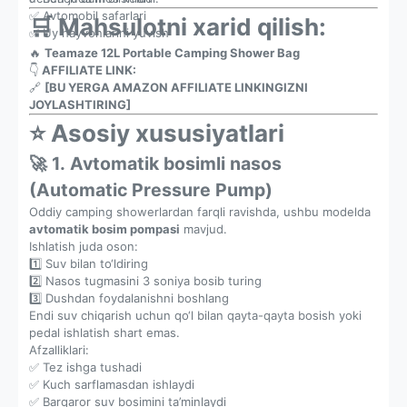
✅ Avtomobil safarlari
🛒 Mahsulotni xarid qilish:
✅ Uy hayvonlarini yuvish
🔥
Teamaze 12L Portable Camping Shower Bag
👇
AFFILIATE LINK:
🔗
[BU YERGA AMAZON AFFILIATE LINKINGIZNI
JOYLASHTIRING]
⭐ Asosiy xususiyatlari
🚀 1. Avtomatik bosimli nasos
(Automatic Pressure Pump)
Oddiy camping showerlardan farqli ravishda, ushbu modelda
avtomatik bosim pompasi
mavjud.
Ishlatish juda oson:
1️⃣ Suv bilan to‘ldiring
2️⃣ Nasos tugmasini 3 soniya bosib turing
3️⃣ Dushdan foydalanishni boshlang
Endi suv chiqarish uchun qo‘l bilan qayta-qayta bosish yoki
pedal ishlatish shart emas.
Afzalliklari:
✅ Tez ishga tushadi
✅ Kuch sarflamasdan ishlaydi
✅ Barqaror suv bosimini ta’minlaydi