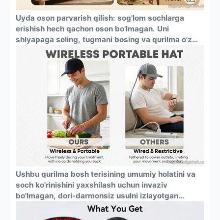
Uyda oson parvarish qilish: sog'lom sochlarga
erishish hech qachon oson bo'lmagan. Uni
shlyapaga soling, tugmani bosing va qurilma o'z
ishini bajarishiga ruxsat bering. O'rnatilgan 20
daqiqalik taymer har safar mukammal va xavfsiz
seansni ta'minlaydi, oxirida avtomatik ravishda
o'chadi.
Ushbu qurilma bosh terisining umumiy holatini va
soch ko'rinishini yaxshilash uchun invaziv
bo'lmagan, dori-darmonsiz usulni izlayotgan
erkaklar va ayollar uchun mo'ljallangan. Bu har
qanday kattalar uchun universal sochni parvarish