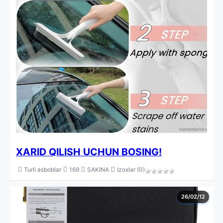
XARID QILISH UCHUN BOSING!
Turli asboblar
169
SAKINA
Izoxlar (0)
26/02/12