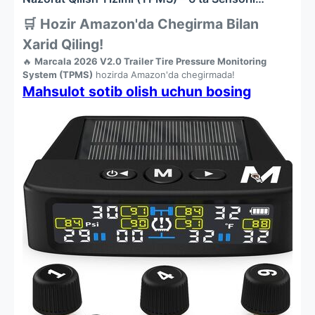
To'plam
🛒 Hozir Amazon'da Chegirma Bilan
Xarid Qiling!
🔥
Marcala 2026 V2.0 Trailer Tire Pressure Monitoring
System (TPMS)
hozirda Amazon'da chegirmada!
Mahsulot sotib olish uchun bosing