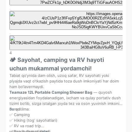
4
🏕️ Sayohat, camping va RV hayoti
uchun mukammal yordamchi!
Tabiat qo‘ynida dam olish, uzoq safar, RV sayohati yoki
plyajda vaqt o‘tkazish paytida toza dush imkoniyati har doim
ham bo‘lavermaydi.
Teamaze 12L Portable Camping Shower Bag
— quyosh
energiyasidan foydalanadigan, ixcham va qulay portativ dush
tizimi bo‘lib, sizga istalgan joyda tez va oson yuvinish imkonini
beradi.
Bu qurilma:
✅ Camping
✅ Hiking (tog‘ sayohatlari)
✅ RV va road trip
✅ Beach dam olishlari
uchun juda mos keladi.