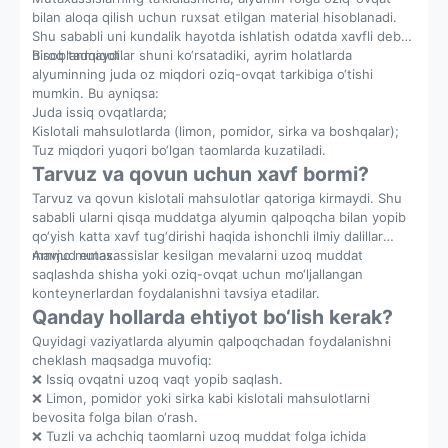
bilan aloqa qilish uchun ruxsat etilgan material hisoblanadi.
Shu sababli uni kundalik hayotda ishlatish odatda xavfli deb
hisoblanmaydi.
Biroq tadqiqotlar shuni ko‘rsatadiki, ayrim holatlarda
alyuminning juda oz miqdori oziq-ovqat tarkibiga o‘tishi
mumkin. Bu ayniqsa:
Juda issiq ovqatlarda;
Kislotali mahsulotlarda (limon, pomidor, sirka va boshqalar);
Tuz miqdori yuqori bo‘lgan taomlarda kuzatiladi.
Tarvuz va qovun uchun xavf bormi?
Tarvuz va qovun kislotali mahsulotlar qatoriga kirmaydi. Shu
sababli ularni qisqa muddatga alyumin qalpoqcha bilan yopib
qo‘yish katta xavf tug‘dirishi haqida ishonchli ilmiy dalillar
mavjud emas.
Ammo mutaxassislar kesilgan mevalarni uzoq muddat
saqlashda shisha yoki oziq-ovqat uchun mo‘ljallangan
konteynerlardan foydalanishni tavsiya etadilar.
Qanday hollarda ehtiyot bo‘lish kerak?
Quyidagi vaziyatlarda alyumin qalpoqchadan foydalanishni
cheklash maqsadga muvofiq:
❌ Issiq ovqatni uzoq vaqt yopib saqlash.
❌ Limon, pomidor yoki sirka kabi kislotali mahsulotlarni
bevosita folga bilan o‘rash.
❌ Tuzli va achchiq taomlarni uzoq muddat folga ichida