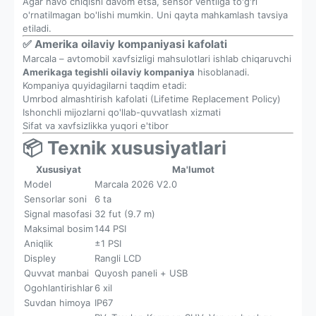
Agar havo chiqishi davom etsa, sensor ventilga to'g'ri
o'rnatilmagan bo'lishi mumkin. Uni qayta mahkamlash tavsiya
etiladi.
✅ Amerika oilaviy kompaniyasi kafolati
Marcala – avtomobil xavfsizligi mahsulotlari ishlab chiqaruvchi
Amerikaga tegishli oilaviy kompaniya
hisoblanadi.
Kompaniya quyidagilarni taqdim etadi:
Umrbod almashtirish kafolati (Lifetime Replacement Policy)
Ishonchli mijozlarni qo'llab-quvvatlash xizmati
Sifat va xavfsizlikka yuqori e'tibor
📦 Texnik xususiyatlari
Xususiyat
Ma'lumot
Model
Marcala 2026 V2.0
Sensorlar soni
6 ta
Signal masofasi
32 fut (9.7 m)
Maksimal bosim
144 PSI
Aniqlik
±1 PSI
Displey
Rangli LCD
Quvvat manbai
Quyosh paneli + USB
Ogohlantirishlar
6 xil
Suvdan himoya
IP67