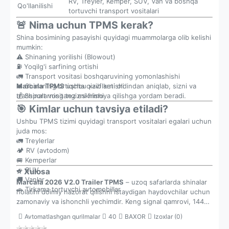
RV, Treyler, Kemper, SUV, Van va boshqa
Qo'llanilishi
tortuvchi transport vositalari
🚨 Nima uchun TPMS kerak?
Shina bosimining pasayishi quyidagi muammolarga olib kelishi
mumkin:
⚠️ Shinaning yorilishi (Blowout)
⛽ Yoqilg'i sarfining ortishi
🚛 Transport vositasi boshqaruvining yomonlashishi
🔥 Shinaning ortiqcha qizib ketishi
Marcala TPMS
ushbu xavflarni oldindan aniqlab, sizni va
💰 Shinalarning tez eskirishi
transport vositangizni himoya qilishga yordam beradi.
🎯 Kimlar uchun tavsiya etiladi?
Ushbu TPMS tizimi quyidagi transport vositalari egalari uchun
juda mos:
🚛 Treylerlar
🏕️ RV (avtodom)
🚐 Kemperlar
🚙 SUV
⭐ Xulosa
🚚 Vanlar
Marcala 2026 V2.0 Trailer TPMS
– uzoq safarlarda shinalar
🚗 Tirkama tortuvchi avtomobillar
holatini doimiy nazorat qilishni istaydigan haydovchilar uchun
zamonaviy va ishonchli yechimdir. Keng signal qamrovi, 144
PSI gacha monitoring, quyosh energiyasida ishlovchi displey
Avtomatlashgan qurilmalar
40
BAXOR
Izoxlar (0)
va 6 xil ogohlantirish tizimi bilan ushbu qurilma