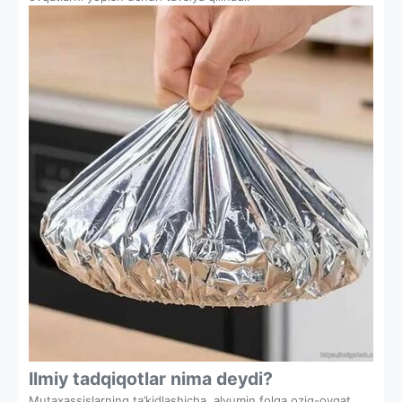
Ilmiy tadqiqotlar nima deydi?
Mutaxassislarning ta’kidlashicha, alyumin folga oziq-ovqat