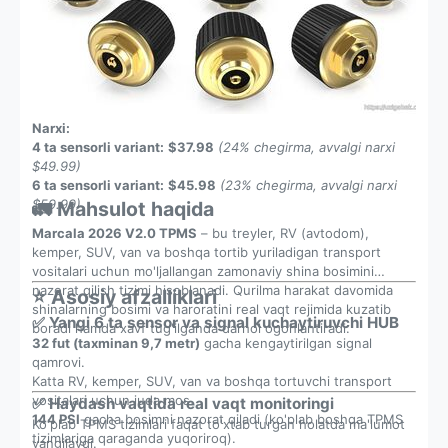
Narxi:
4 ta sensorli variant:
$37.98
(24% chegirma, avvalgi narxi
$49.99)
6 ta sensorli variant:
$45.98
(23% chegirma, avvalgi narxi
$59.99)
🚛 Mahsulot haqida
Marcala 2026 V2.0 TPMS
– bu treyler, RV (avtodom),
kemper, SUV, van va boshqa tortib yuriladigan transport
vositalari uchun mo'ljallangan zamonaviy shina bosimini
nazorat qilish tizimi hisoblanadi. Qurilma harakat davomida
⭐ Asosiy afzalliklari
shinalarning bosimi va haroratini real vaqt rejimida kuzatib
✅ Yangi 6 ta sensor va signal kuchaytiruvchi HUB
boradi hamda xavf tug'ilganda darhol ogohlantiradi.
32 fut (taxminan 9,7 metr)
gacha kengaytirilgan signal
qamrovi.
Katta RV, kemper, SUV, van va boshqa tortuvchi transport
vositalari uchun juda mos.
✅ Haydash vaqtida real vaqt monitoringi
144 PSI
gacha bosimni nazorat qiladi (ko'plab boshqa TPMS
Ko'plab TPMS tizimlari faqat to'xtab turgan holatda ma'lumot
tizimlariga qaraganda yuqoriroq).
yangilaydi.