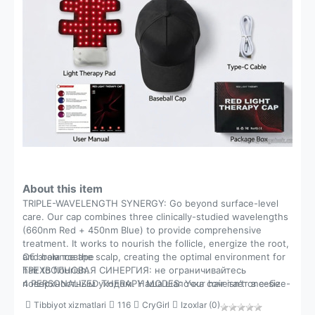
qilish mahsulotidir.
About this item
TRIPLE-WAVELENGTH SYNERGY: Go beyond surface-level
care. Our cap combines three clinically-studied wavelengths
(660nm Red + 450nm Blue) to provide comprehensive
treatment. It works to nourish the follicle, energize the root,
and balance the scalp, creating the optimal environment for
Об этом товаре
hair to flourish.
ТРЕХВОЛНОВАЯ СИНЕРГИЯ: не ограничивайтесь
4 PERSONALIZED THERAPY MODES: Your hair isn’t one-size-
поверхностным уходом. Наша шапочка сочетает в себе
fits-all, and your treatment shouldn’t be either. Easily switch
три клинически изученные длины волн (660 нм красного
Tibbiyot xizmatlari
116
CryGirl
Izoxlar (0)
between four targeted 20-minute modes: Red Light for
+ 450 нм синего) для обеспечения комплексного