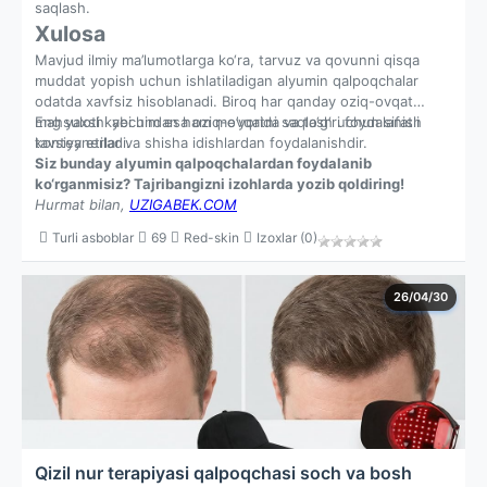
saqlash.
Xulosa
Mavjud ilmiy ma’lumotlarga ko‘ra, tarvuz va qovunni qisqa
muddat yopish uchun ishlatiladigan alyumin qalpoqchalar
odatda xavfsiz hisoblanadi. Biroq har qanday oziq-ovqat
mahsuloti kabi undan ham me’yorida va to‘g‘ri foydalanish
Eng yaxshi yechim esa oziq-ovqatni saqlash uchun sifatli
tavsiya etiladi.
konteynerlar va shisha idishlardan foydalanishdir.
Siz bunday alyumin qalpoqchalardan foydalanib
ko‘rganmisiz? Tajribangizni izohlarda yozib qoldiring!
Hurmat bilan,
UZIGABEK.COM
Turli asboblar
69
Red-skin
Izoxlar (0)
26/04/30
Qizil nur terapiyasi qalpoqchasi soch va bosh