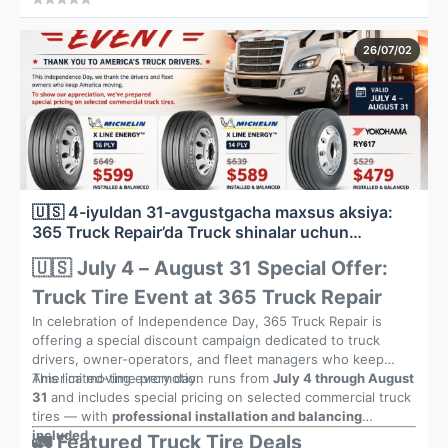
sayohatlaringizni yanada xavfsiz qiladi.
26/07/02
🇺🇸 4-iyuldan 31-avgustgacha maxsus aksiya:
365 Truck Repair’da Truck shinalar uchun
chegirmalar
🇺🇸 July 4 – August 31 Special Offer:
Truck Tire Event at 365 Truck Repair
In celebration of Independence Day, 365 Truck Repair is
offering a special discount campaign dedicated to truck
drivers, owner-operators, and fleet managers who keep
America moving every day.
This limited-time promotion runs from
July 4 through August
31
and includes special pricing on selected commercial truck
tires — with
professional installation and balancing
included
.
🚛 Featured Truck Tire Deals