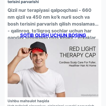
terisini parvarishi
Qizil nur terapiyasi qalpoqchasi - 660
nm qizil va 450 nm ko'k nurli soch va
bosh terisini parvarish qilish moslamasi
- qalinroq, to'liqroq sochlar uchun har
SOTIB OLISH UCHUN BOSING
qanday shlyapaga mos keladi - erkaklar
va ayollar uchun
Ushbu mahsulot haqida