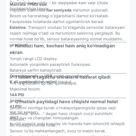
O'rnatish juda oddiy – bir daqiqadan kam vaqt ichida
Marcala TPMS esa:
foydalanishga tayyor.
Haydash davomida
har soniyada
ma'lumot yuboradi.
Bosim va haroratdagi o'zgarishlarni darhol ko'rsatadi.
Favqulodda holatlarda darhol ogohlantirish beradi.
Eslatma:
Transport vositasi to'xtaganda sensorlar batareyani
tejash rejimiga o'tadi va ma'lumotni sekinroq yangilaydi. Bu
normal holat bo'lib, sensor batareyasining xizmat muddatini
uzaytiradi.
✅ Kunduzi ham, kechasi ham aniq ko'rinadigan
ekran
Yorqin rangli LCD displey.
Avtomatik yorqinlikni pasaytirish funksiyasi.
Batareya sarfini kamaytiradi.
Quyosh paneli
va
USB
orqali quvvatlanadi.
✅ 1 tadan 6 tagacha shinalarni nazorat qiladi
6 xil ogohlantirish rejimi
mavjud.
1–6 ta g'ildirakni qo'llab-quvvatlaydi.
Maksimal bosim:
144 PSI
Aniqlik:
✅ O'rnatish paytidagi havo chiqishi normal holat
±1 PSI
Sensorni ventilga burab o'rnatayotganingizda qisqa vaqt
Har bir sensor:
davomida "shsh..." degan havo chiqish ovozi eshitilishi
IP67
suv va changdan himoyalangan.
mumkin.
Kuchli yomg'ir yoki noqulay ob-havoda ham ishonchli ishlaydi.
Bu mutlaqo normal holat.
Sensor to'liq mahkamlangach, ovoz to'xtashi kerak.