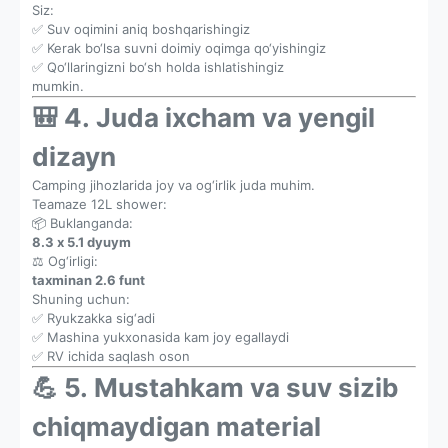
Siz:
✅ Suv oqimini aniq boshqarishingiz
✅ Kerak bo‘lsa suvni doimiy oqimga qo‘yishingiz
✅ Qo‘llaringizni bo‘sh holda ishlatishingiz
mumkin.
🎒 4. Juda ixcham va yengil
dizayn
Camping jihozlarida joy va og‘irlik juda muhim.
Teamaze 12L shower:
📦 Buklanganda:
8.3 x 5.1 dyuym
⚖️ Og‘irligi:
taxminan 2.6 funt
Shuning uchun:
✅ Ryukzakka sig‘adi
✅ Mashina yukxonasida kam joy egallaydi
✅ RV ichida saqlash oson
💪 5. Mustahkam va suv sizib
chiqmaydigan material