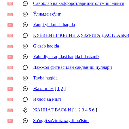
Савоблар ва каффоротларнинг олтмиш эшиги
Ўлимдан сўнг
Yangi yil kutish haqida
КУЁВНИНГ КЕЛИН ҲУЗУРИГА ДАСТЛАБК
G'azab haqida
Yahudiylar aqidasi haqida bilasizmi?
Дажжол фитнасидан сақланиш йўллари
Tavba haqida
Жаханнам
[
1
2
]
Ихлос ва ният
ЖАННАТ ВАСФИ
[
1
2
3
4
5
6
]
So'nggi so'zimiz xayrli bo'lsin!