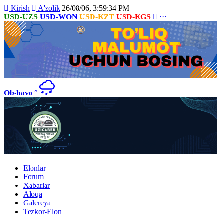
Kirish
A'zolik
26/08/06, 3:59:34 PM
USD-UZS
USD-WON
USD-KZT
USD-KGS
···
Ob-havo
°
Elonlar
Forum
Xabarlar
Aloqa
Galereya
Tezkor-Elon