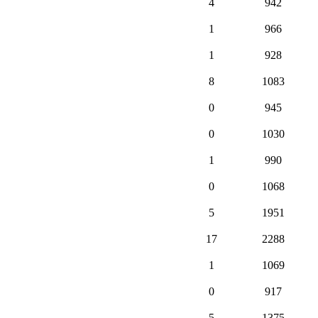
4
942
1
966
1
928
8
1083
0
945
0
1030
1
990
0
1068
5
1951
17
2288
1
1069
0
917
5
1375