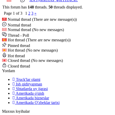
This forum has
148
threads.
50
threads displayed.
Page
1
of
3
1
2
3
»
Normal thread (There are new message(s))
Normal thread
Normal thread (No new messages)
Thread - Poll
Hot thread (There are new message(s))
Pinned thread
Hot thread (No new messages)
Hot thread
Closed thread (No new messages)
Closed thread
Yordam
Truck'lar olami
Ish qidiryapman
Shtatlarda uy ijarasi
Amerikada o'qish
Amerikada bizneslar
Amerikada O'zbeklar tarixi
Maxsus loyihalar