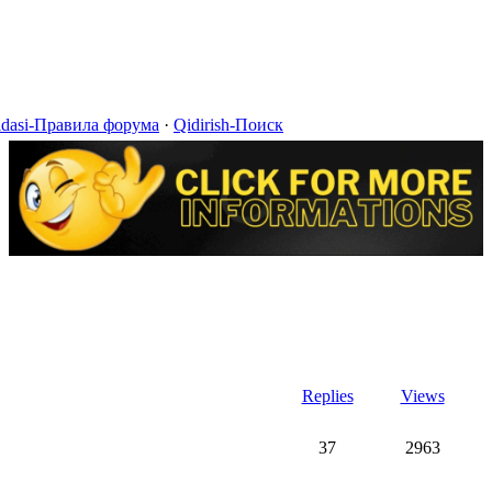
idasi-Правила форума
·
Qidirish-Поиск
Replies
Views
37
2963