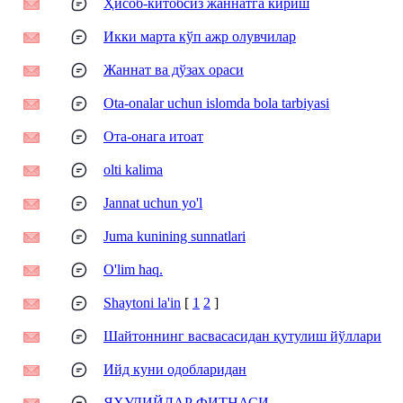
Ҳисоб-китобсиз жаннатга кириш
Икки марта кўп ажр олувчилар
Жаннат ва дўзах ораси
Ota-onalar uchun islomda bola tarbiyasi
Ота-онага итоат
olti kalima
Jannat uchun yo'l
Juma kunining sunnatlari
O'lim haq.
Shaytoni la'in
[
1
2
]
Шайтоннинг васвасасидан қутулиш йўллари
Ийд куни одобларидан
ЯҲУДИЙЛАР ФИТНАСИ.