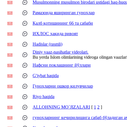
Musulmonning musulmon birodari ustidagi haq-huqu
Рамазонда яширинган гуноҳлар
Қалб қотишининг 66 та сабаби
ИХЛОС ҳақида ривоят
Hadislar (rasmli)
Diniy vaaz-nasihatlar videolari.
Bu yerda Islom olimlarining videoga olingan vaazlari
Нафсни поклашнинг йўллари
G'iybat haqida
Гуноҳларни ошкор қилувчилар
Riyo haqida
ALLOHNING MO`JIZALARI
[
1
2
]
гуноҳларнинг кечирилишига сабаб бўладиган а