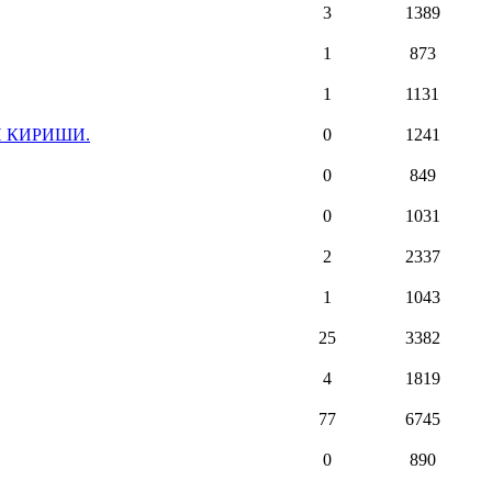
3
1389
1
873
1
1131
И КИРИШИ.
0
1241
0
849
0
1031
2
2337
1
1043
25
3382
4
1819
77
6745
0
890