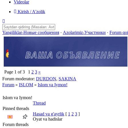
Videolar
Kirish / A'zolik
Yangiliklar-Новые сообщения
·
Azolarimiz-Участники
·
Forum qo
Page
1
of
3
1
2
3
»
Forum moderator:
DURDON
,
SAKINA
Forum
»
ISLOM
»
Islom va Iymon!
Islom va Iymon!
Thread
Pinned threads
Hasad va g'ayrlik
[
1
2
3
]
Oyat va hadislar
Forum threads