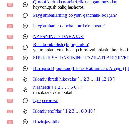
Quroni karimda nomlari zikir etilgan jonzotlar.
hayvon,qush,baliq,hashorot
Payg'ambarlarning bo'ylari qanchalik bo'lgan?
Payg'ambarlar qancha umr ko'risjhgan?
NAFSNING 7 DARAJASI
Bola boqib olish (fiqhiy hukm)
yetim bolani yoki boshqa biroovni bolasini boqib oli
SHUKIR SAJDASIINING FAZILATLARI(ШУ
История Пророков (Шейх Набиль аль-Авады)
[
Islomiy ibratli hikoyalar
[
1
2
3
…
11
12
13
]
Nasheeds
[
1
2
3
…
5
6
7
]
muzikasiz va muzikali
Қабр синови
Islomiy she`rlar
[
1
2
3
…
8
9
10
]
Hozir-javoblik