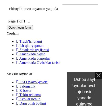
chiroylik imzo coyaman yaqinda
Page
1
of
1
1
Yordam
Truck'lar olami
Ish qidiryapman
Shtatlarda uy ijarasi
Amerikada o'qish
Amerikada bizneslar
Amerikada O'zbeklar tarixi
Maxsus loyihalar
Ushbu sayt
FAQ (Savol-javob)
foydalanuvchi
Salomatlik
E-bozor
tajribasini
Tekin reklama
yanada
Ayollar uchun
Dam olish bo'limi
qulayroq