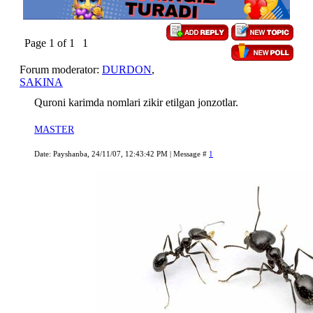
Page
1
of
1
1
Forum moderator:
DURDON
,
SAKINA
Quroni karimda nomlari zikir etilgan jonzotlar.
MASTER
Date: Payshanba, 24/11/07, 12:43:42 PM | Message #
1