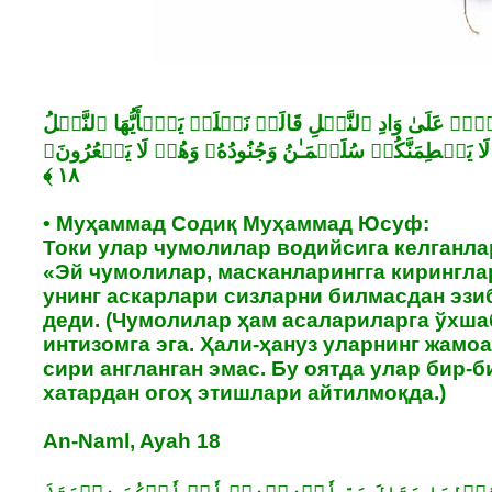
تَوۡا۟ عَلَىٰ وَادِ ٱلنَّمۡلِ قَالَتۡ نَمۡلَةࣱ یَـٰۤأَیُّهَا ٱلنَّمۡلُ
ا یَحۡطِمَنَّكُمۡ سُلَیۡمَـٰنُ وَجُنُودُهُۥ وَهُمۡ لَا یَشۡعُرُونَ
• Муҳаммад Содиқ Муҳаммад Юсуф:
Токи улар чумолилар водийсига келганла
«Эй чумолилар, масканларингга кирингла
унинг аскарлари сизларни билмасдан эз
деди. (Чумолилар ҳам асалариларга ўхша
интизомга эга. Ҳали-ҳануз уларнинг жам
сири англанган эмас. Бу оятда улар бир-
хатардан огоҳ этишлари айтилмоқда.)
An-Naml, Ayah 18