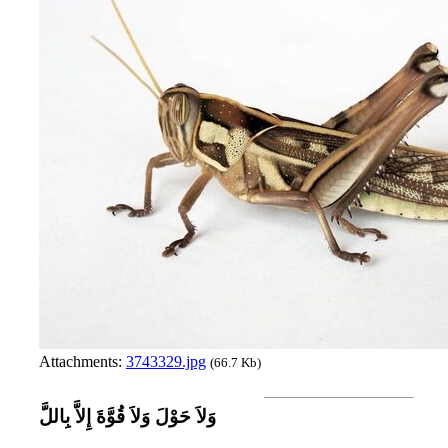
Attachments:
3743329.jpg
(66.7 Kb)
وَلاَ حَوْلَ وَلاَ قُوَّةَ إِلاَّ بِاللَّ