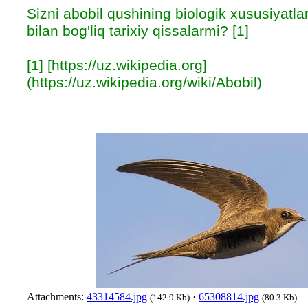
Sizni abobil qushining biologik xususiyatlar
bilan bog'liq tarixiy qissalarmi? [1]
[1] [https://uz.wikipedia.org]
(https://uz.wikipedia.org/wiki/Abobil)
Attachments:
43314584.jpg
·
65308814.jpg
(142.9 Kb)
(80.3 Kb)