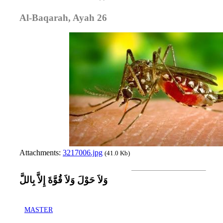
Al-Baqarah, Ayah 26
Attachments:
3217006.jpg
(41.0 Kb)
وَلاَ حَوْلَ وَلاَ قُوَّةَ إِلاَّ بِاللَّ
MASTER