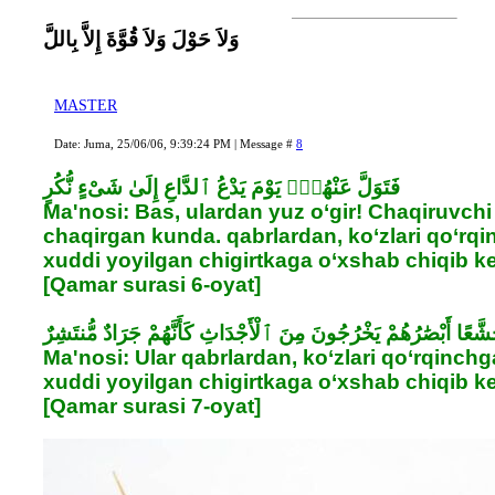
وَلاَ حَوْلَ وَلاَ قُوَّةَ إِلاَّ بِاللَّ
MASTER
Date: Juma, 25/06/06, 9:39:24 PM | Message #
8
فَتَوَلَّ عَنْهُمْۘ يَوْمَ يَدْعُ ٱلدَّاعِ إِلَىٰ شَىْءٍ نُّكُرٍ
Ma'nosi: Bas, ulardan yuz o‘gir! Chaqiruvch
chaqirgan kunda. qabrlardan, ko‘zlari qo‘rqi
xuddi yoyilgan chigirtkaga o‘xshab chiqib kеl
[Qamar surasi 6-oyat]
شَّعًا أَبْصَٰرُهُمْ يَخْرُجُونَ مِنَ ٱلْأَجْدَاثِ كَأَنَّهُمْ جَرَادٌ مُّنتَشِرٌ
Ma'nosi: Ular qabrlardan, ko‘zlari qo‘rqinchg
xuddi yoyilgan chigirtkaga o‘xshab chiqib kеl
[Qamar surasi 7-oyat]