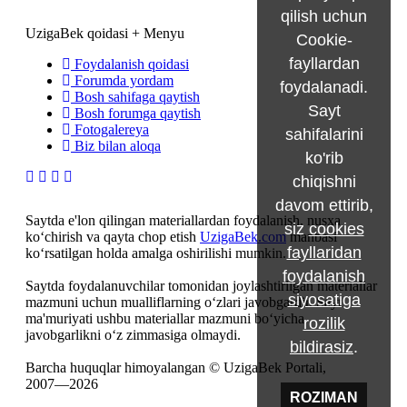
qilish uchun
UzigaBek qoidasi + Menyu
Cookie-
fayllardan
Foydalanish qoidasi
Forumda yordam
foydalanadi.
Bosh sahifaga qaytish
Sayt
Bosh forumga qaytish
Fotogalereya
sahifalarini
Biz bilan aloqa
ko'rib
chiqishni
davom ettirib,
Saytda e'lon qilingan materiallardan foydalanish, nusxa
siz
cookies
ko‘chirish va qayta chop etish
UzigaBek.com
manbasi
fayllaridan
ko‘rsatilgan holda amalga oshirilishi mumkin.
foydalanish
Saytda foydalanuvchilar tomonidan joylashtirilgan materiallar
siyosatiga
mazmuni uchun mualliflarning o‘zlari javobgardir. Sayt
ma'muriyati ushbu materiallar mazmuni bo‘yicha
rozilik
javobgarlikni o‘z zimmasiga olmaydi.
bildirasiz
.
Barcha huquqlar himoyalangan © UzigaBek Portali,
2007—2026
ROZIMAN