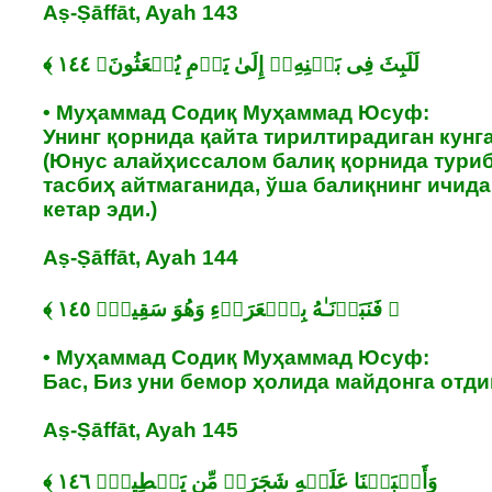
Aṣ-Ṣāffāt, Ayah 143
• Муҳаммад Содиқ Муҳаммад Юсуф:
Унинг қорнида қайта тирилтирадиган кунга
(Юнус алайҳиссалом балиқ қорнида туриб
тасбиҳ айтмаганида, ўша балиқнинг ичида
кетар эди.)
Aṣ-Ṣāffāt, Ayah 144
• Муҳаммад Содиқ Муҳаммад Юсуф:
Бас, Биз уни бемор ҳолида майдонга отди
Aṣ-Ṣāffāt, Ayah 145