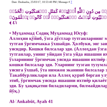
Date: Dushanba, 25/03/17, 10:53:40 PM | Message #
7
َذُوا۟ مِن دُونِ ٱللَّهِ أَوۡلِیَاۤءَ كَمَثَلِ ٱلۡعَنكَبُوتِ ٱتَّخَذَتۡ
 ٱلۡبُیُوتِ لَبَیۡتُ ٱلۡعَنكَبُوتِۚ لَوۡ كَانُوا۟ یَعۡلَمُونَ
• Муҳаммад Содиқ Муҳаммад Юсуф:
Аллоҳни қўйиб, ўзга дўстлар тутганларнинг м
тутган ўргимчакка ўхшайди. Ҳолбуки, энг за
уясидир. Кошки билсалар эди. (Аллоҳдан ўзг
тутганлар, унинг уйидан ўзга уйда яшашни и
ўзларининг ўргимчак уясида яшашни ихтиёр
кошки билсалар эди. Уларнинг тузган тузумл
уясига ўхшаб, ўта нимжон эканини билсалар э
Такаббурликлари ила Аллоҳ қуриб берган ул
этиб, ўргимчак уясида яшашни ихтиёр қилаё
эди. Бу ҳақиқатни биладиларми, билмайдила
йўқ.)
Al-ʿAnkabūt, Ayah 41