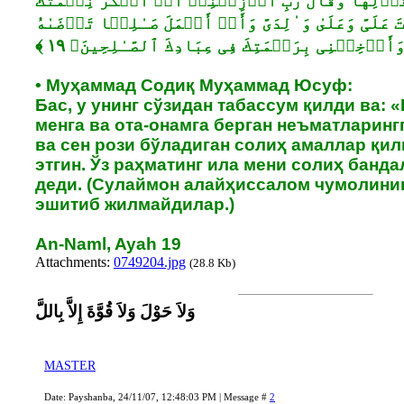
 قَوۡلِهَا وَقَالَ رَبِّ أَوۡزِعۡنِیۤ أَنۡ أَشۡكُرَ نِعۡمَتَكَ
َلَیَّ وَعَلَىٰ وَ ٰ⁠لِدَیَّ وَأَنۡ أَعۡمَلَ صَـٰلِحࣰا تَرۡضَىٰهُ
• Муҳаммад Содиқ Муҳаммад Юсуф:
Бас, у унинг сўзидан табассум қилди ва: 
менга ва ота-онамга берган неъматларинг
ва сен рози бўладиган солиҳ амаллар қи
этгин. Ўз раҳматинг ила мени солиҳ банда
деди. (Сулаймон алайҳиссалом чумолини
эшитиб жилмайдилар.)
An-Naml, Ayah 19
Attachments:
0749204.jpg
(28.8 Kb)
وَلاَ حَوْلَ وَلاَ قُوَّةَ إِلاَّ بِاللَّ
MASTER
Date: Payshanba, 24/11/07, 12:48:03 PM | Message #
2