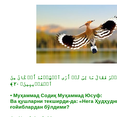
طَّیۡرَ فَقَالَ مَا لِیَ لَاۤ أَرَى ٱلۡهُدۡهُدَ أَمۡ كَانَ مِنَ
• Муҳаммад Содиқ Муҳаммад Юсуф:
Ва қушларни текширди-да: «Нега Ҳудҳудн
ғойиблардан бўлдими?