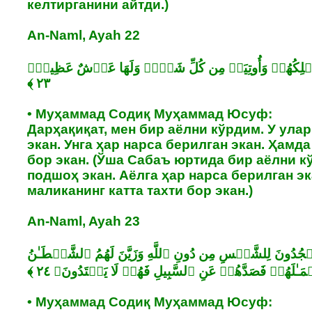
келтирганини айтди.)
An-Naml, Ayah 22
َمۡلِكُهُمۡ وَأُوتِیَتۡ مِن كُلِّ شَیۡءࣲ وَلَهَا عَرۡشٌ عَظِیمࣱ﴿
• Муҳаммад Содиқ Муҳаммад Юсуф:
Дарҳақиқат, мен бир аёлни кўрдим. У ула
экан. Унга ҳар нарса берилган экан. Ҳамда
бор экан. (Ўша Сабаъ юртида бир аёлни кў
подшоҳ экан. Аёлга ҳар нарса берилган э
маликанинг катта тахти бор экан.)
An-Naml, Ayah 23
یَسۡجُدُونَ لِلشَّمۡسِ مِن دُونِ ٱللَّهِ وَزَیَّنَ لَهُمُ ٱلشَّیۡطَـٰنُ
• Муҳаммад Содиқ Муҳаммад Юсуф: