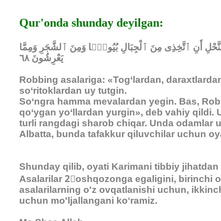
Qur'onda shunday deyilgan:
لنَّحْلِ أَنِ ٱتَّخِذِى مِنَ ٱلْجِبَالِ بُيُوتًۭا وَمِنَ ٱلشَّجَرِ وَمِمَّا
يَعْرِشُونَ ٦٨
Robbing asalariga: «Tog‘lardan, daraxtlardan
so‘ritoklardan uy tutgin.
So‘ngra hamma mеvalardan yegin. Bas, Robb
qo‘ygan yo‘llardan yurgin», dеb vahiy qildi. 
turli rangdagi sharob chiqar. Unda odamlar u
Albatta, bunda tafakkur qiluvchilar uchun oya
Shunday qilib, oyati Karimani tibbiy jihatdan
Asalarilar 2⃣oshqozonga egaligini, birinchi
asalarilarning o'z ovqatlanishi uchun, ikkinc
uchun mo'ljallangani koʻramiz.‌‌