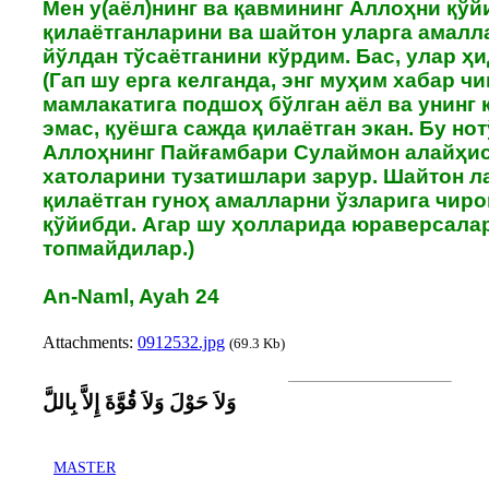
Мен у(аёл)нинг ва қавмининг Аллоҳни қўй
қилаётганларини ва шайтон уларга амалл
йўлдан тўсаётганини кўрдим. Бас, улар ҳ
(Гап шу ерга келганда, энг муҳим хабар ч
мамлакатига подшоҳ бўлган аёл ва унинг
эмас, қуёшга сажда қилаётган экан. Бу нот
Аллоҳнинг Пайғамбари Сулаймон алайҳис
хатоларини тузатишлари зарур. Шайтон л
қилаётган гуноҳ амалларни ўзларига чир
қўйибди. Агар шу ҳолларида юраверсалар
топмайдилар.)
An-Naml, Ayah 24
Attachments:
0912532.jpg
(69.3 Kb)
وَلاَ حَوْلَ وَلاَ قُوَّةَ إِلاَّ بِاللَّ
MASTER