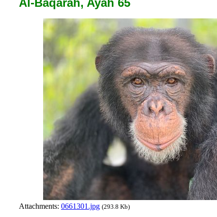
Al-Baqarah, Ayah 65
Attachments:
0661301.jpg
(293.8 Kb)