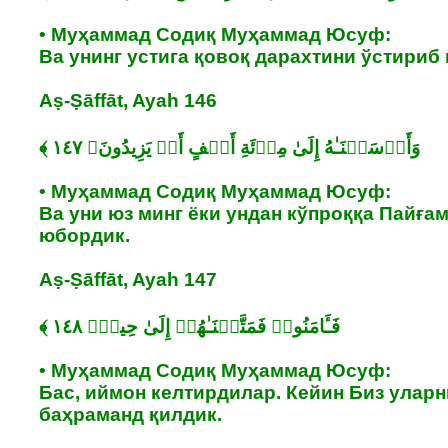
• Муҳаммад Содиқ Муҳаммад Юсуф:
Ва унинг устига қовоқ дарахтини ўстириб 
Aṣ-Ṣāffāt, Ayah 146
• Муҳаммад Содиқ Муҳаммад Юсуф:
Ва уни юз минг ёки ундан кўпроққа Пайға
юбордик.
Aṣ-Ṣāffāt, Ayah 147
• Муҳаммад Содиқ Муҳаммад Юсуф:
Бас, иймон келтирдилар. Кейин Биз улар
баҳраманд қилдик.