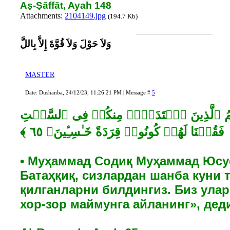
Aṣ-Ṣāffāt, Ayah 148
Attachments:
2104149.jpg
(194.7 Kb)
وَلاَ حَوْلَ وَلاَ قُوَّةَ إِلاَّ بِاللَّ
MASTER
Date: Dushanba, 24/12/23, 11:26:21 PM | Message #
5
تُمُ ٱلَّذِینَ ٱعۡتَدَوۡا۟ مِنكُمۡ فِی ٱلسَّبۡتِ
• Муҳаммад Содиқ Муҳаммад Юсу
Батаҳқиқ, сизлардан шанба куни 
қилганларни билдингиз. Биз улар
хор-зор маймунга айланинг», дед