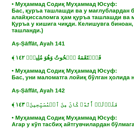
• Муҳаммад Содиқ Муҳаммад Юсуф:
Бас, қуръа ташлашди ва у мағлублардан 
алайҳиссаломга ҳам қуръа ташлашди ва м
Қуръа у кишига чиқди. Келишувга биноан,
ташланди.)
Aṣ-Ṣāffāt, Ayah 141
• Муҳаммад Содиқ Муҳаммад Юсуф:
Бас, уни маломатга лойиқ бўлган ҳолида 
Aṣ-Ṣāffāt, Ayah 142
• Муҳаммад Содиқ Муҳаммад Юсуф:
Агар у кўп тасбиҳ айтгувчилардан бўлмаг