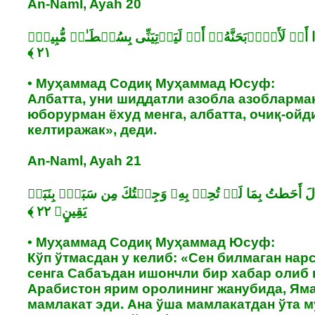
An-Naml, Ayah 20
ِیدًا أَوۡ لَأَا۟ذۡبَحَنَّهُۥۤ أَوۡ لَیَأۡتِیَنِّی بِسُلۡطَـٰنࣲ مُّبِینࣲ﴿
• Муҳаммад Содиқ Муҳаммад Юсуф:
Албатта, уни шиддатли азобла азобларма
юборурман ёхуд менга, албатта, очиқ-ойд
келтиражак», деди.
An-Naml, Ayah 21
الَ أَحَطتُ بِمَا لَمۡ تُحِطۡ بِهِۦ وَجِئۡتُكَ مِن سَبَإِۭ بِنَبَإࣲ
• Муҳаммад Содиқ Муҳаммад Юсуф:
Кўп ўтмасдан у келиб: «Сен билмаган нар
сенга Сабаъдан ишончли бир хабар олиб 
Арабистон ярим оролининг жанубида, Ям
мамлакат эди. Ана ўша мамлакатдан ўта 