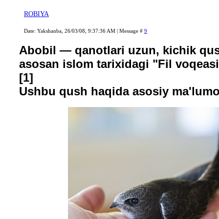
ROBIYA
Date: Yakshanba, 26/03/08, 9:37:36 AM | Message #
9
Abobil — qanotlari uzun, kichik qush
asosan islom tarixidagi "Fil voqeas
[1]
Ushbu qush haqida asosiy ma'lumot