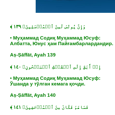
• Муҳаммад Содиқ Муҳаммад Юсуф:
Албатта, Юнус ҳам Пайғамбарлардандир.
Aṣ-Ṣāffāt, Ayah 139
• Муҳаммад Содиқ Муҳаммад Юсуф:
Ўшанда у тўлган кемага қочди.
Aṣ-Ṣāffāt, Ayah 140