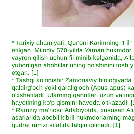
* Tarixiy ahamiyati: Qur'oni Karimning "Fil"
etilgan. Milodiy 570-yilda Yaman hukmdori
vayron qilish uchun fil minib kelganida, Al
yuborilgan abobillar uning qo'shinini tosh y
etgan. [1]
* Tashqi ko'rinishi: Zamonaviy biologiyada
qaldirg'och yoki qaralig'och (Apus apus) k
o'xshatiladi. Ularning qanotlari uzun va ingi
hayotining ko'p qismini havoda o'tkazadi. [
* Ramziy ma'nosi: Adabiyotda, xususan Al
asarlarida abobil kibrli hukmdorlarning mag'
qudrat ramzi sifatida talqin qilinadi. [1]