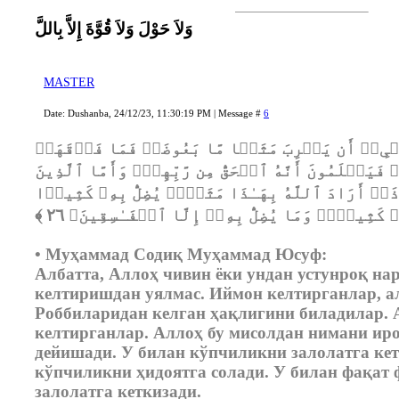
وَلاَ حَوْلَ وَلاَ قُوَّةَ إِلاَّ بِاللَّ
MASTER
Date: Dushanba, 24/12/23, 11:30:19 PM | Message #
6
َحۡیِۦۤ أَن یَضۡرِبَ مَثَلࣰا مَّا بَعُوضَةࣰ فَمَا فَوۡقَهَاۚ
 فَیَعۡلَمُونَ أَنَّهُ ٱلۡحَقُّ مِن رَّبِّهِمۡۖ وَأَمَّا ٱلَّذِینَ
َاۤ أَرَادَ ٱللَّهُ بِهَـٰذَا مَثَلࣰاۘ یُضِلُّ بِهِۦ كَثِیرࣰا
• Муҳаммад Содиқ Муҳаммад Юсуф:
Албатта, Аллоҳ чивин ёки ундан устунроқ на
келтиришдан уялмас. Иймон келтирганлар, ал
Роббиларидан келган ҳақлигини биладилар.
келтирганлар. Аллоҳ бу мисолдан нимани иро
дейишади. У билан кўпчиликни залолатга кет
кўпчиликни ҳидоятга солади. У билан фақат
залолатга кеткизади.