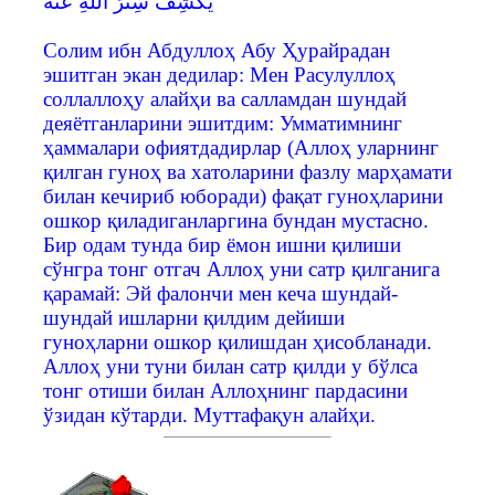
يَكْشِفُ سِتْرَ اللَّهِ عَنْهُ "
Солим ибн Абдуллоҳ Абу Ҳурайрадан
эшитган экан дедилар: Мен Расулуллоҳ
соллаллоҳу алайҳи ва салламдан шундай
деяётганларини эшитдим: Умматимнинг
ҳаммалари офиятдадирлар (Аллоҳ уларнинг
қилган гуноҳ ва хатоларини фазлу марҳамати
билан кечириб юборади) фақат гуноҳларини
ошкор қиладиганларгина бундан мустасно.
Бир одам тунда бир ёмон ишни қилиши
сўнгра тонг отгач Аллоҳ уни сатр қилганига
қарамай: Эй фалончи мен кеча шундай-
шундай ишларни қилдим дейиши
гуноҳларни ошкор қилишдан ҳисобланади.
Аллоҳ уни туни билан сатр қилди у бўлса
тонг отиши билан Аллоҳнинг пардасини
ўзидан кўтарди. Муттафақун алайҳи.