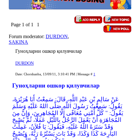
Page
1
of
1
1
Forum moderator:
DURDON
,
SAKINA
Гуноҳларни ошкор қилувчилар
DURDON
Date: Chorshanba, 13/09/11, 3:10:41 PM | Message #
1
Гуноҳларни ошкор қилувчилар
عَنْ سَالِمِ بْنِ عَبْدِ اللَّهِ، قَالَ: سَمِعْتُ أَبَا هُرَيْرَةَ،
يَقُولُ: سَمِعْتُ رَسُولَ اللَّهِ صَلَّى اللهُ عَلَيْهِ وَسَلَّمَ
يَقُولُ: " كُلُّ أُمَّتِي مُعَافًى إِلَّا المُجَاهِرِينَ، وَإِنَّ مِنَ
المُجَاهَرَةِ أَنْ يَعْمَلَ الرَّجُلُ بِاللَّيْلِ عَمَلًا، ثُمَّ يُصْبِحَ
وَقَدْ سَتَرَهُ اللَّهُ عَلَيْهِ، فَيَقُولَ: يَا فُلاَنُ، عَمِلْتُ
البَارِحَةَ كَذَا وَكَذَا، وَقَدْ بَاتَ يَسْتُرُهُ رَبُّهُ، وَيُصْبِحُ