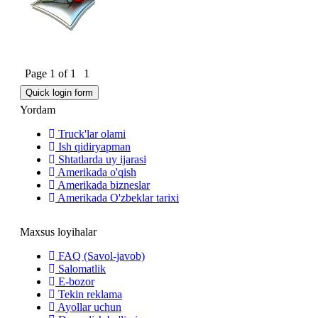
Page
1
of
1
1
Yordam
Truck'lar olami
Ish qidiryapman
Shtatlarda uy ijarasi
Amerikada o'qish
Amerikada bizneslar
Amerikada O'zbeklar tarixi
Maxsus loyihalar
FAQ (Savol-javob)
Salomatlik
E-bozor
Tekin reklama
Ayollar uchun