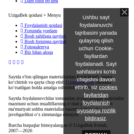
Dam olish bo'limi
UzigaBek qoidasi + Menyu
Ushbu sayt
foydalanuvchi
Foydalanish qoidasi
Forumda yordam
tajribasini yanada
Bosh sahifaga qaytish
qulayroq qilish
Bosh forumga qaytish
Fotogalereya
uchun Cookie-
Biz bilan aloqa
fayllardan
foydalanadi. Sayt
sahifalarini ko'rib
Saytda e'lon qilingan materiallardan foydalanish, nusxa
chiqishni davom
ko‘chirish va qayta chop etish
UzigaBek.com
manbasi
ettirib, siz
cookies
ko‘rsatilgan holda amalga oshirilishi mumkin.
fayllaridan
Saytda foydalanuvchilar tomonidan joylashtirilgan materiallar
foydalanish
mazmuni uchun mualliflarning o‘zlari javobgardir. Sayt
ma'muriyati ushbu materiallar mazmuni bo‘yicha
siyosatiga rozilik
javobgarlikni o‘z zimmasiga olmaydi.
bildirasiz
.
Barcha huquqlar himoyalangan © UzigaBek Portali,
2007—2026