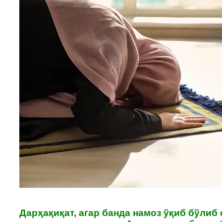
Дарҳақиқат, агар банда намоз ўқиб бўлиб