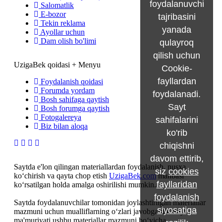
foydalanuvchi
Salomatlik
E-bozor
tajribasini
Tekin reklama
yanada
Ayollar uchun
Dam olish bo'limi
qulayroq
qilish uchun
UzigaBek qoidasi + Menyu
Cookie-
fayllardan
Foydalanish qoidasi
Forumda yordam
foydalanadi.
Bosh sahifaga qaytish
Sayt
Bosh forumga qaytish
Fotogalereya
sahifalarini
Biz bilan aloqa
ko'rib
chiqishni
davom ettirib,
Saytda e'lon qilingan materiallardan foydalanish, nusxa
siz
cookies
ko‘chirish va qayta chop etish
UzigaBek.com
manbasi
fayllaridan
ko‘rsatilgan holda amalga oshirilishi mumkin.
foydalanish
Saytda foydalanuvchilar tomonidan joylashtirilgan materiallar
siyosatiga
mazmuni uchun mualliflarning o‘zlari javobgardir. Sayt
ma'muriyati ushbu materiallar mazmuni bo‘yicha