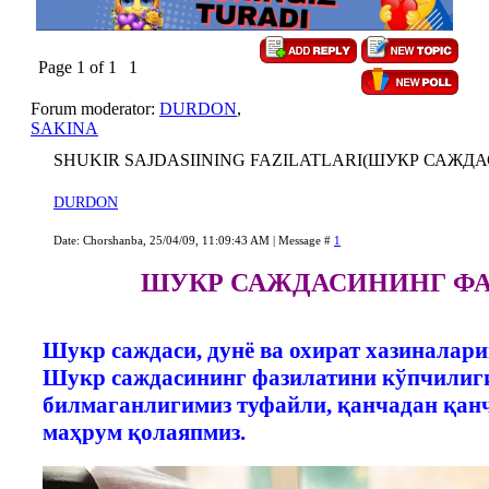
Page
1
of
1
1
Forum moderator:
DURDON
,
SAKINA
SHUKIR SAJDASIINING FAZILATLARI(ШУКР САЖД
DURDON
Date: Chorshanba, 25/04/09, 11:09:43 AM | Message #
1
ШУКР САЖДАСИНИНГ Ф
Шукр саждаси, дунё ва охират хазиналари
Шукр саждасининг фазилатини кўпчилиг
билмаганлигимиз туфайли, қанчадан қан
маҳрум қолаяпмиз.