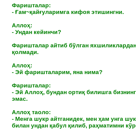
Фаришталар:
- Ғам~қайғуларимга кифоя этишингни.
Аллоҳ:
- Ундан кейинчи?
Фаришталар айтиб бўлган яхшиликлардан
қолмади.
Аллоҳ:
- Эй фаришталарим, яна нима?
Фаришталар:
- Эй Аллоҳ, бундан ортиқ билишга бизнин
эмас.
Аллоҳ таоло:
- Менга шукр айтганидек, мен ҳам унга шу
билан ундан қабул қилиб, раҳматимни кўр