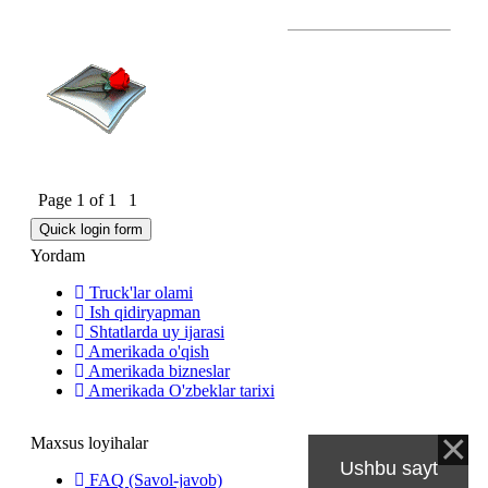
Page
1
of
1
1
Yordam
Truck'lar olami
Ish qidiryapman
Shtatlarda uy ijarasi
Amerikada o'qish
Amerikada bizneslar
Amerikada O'zbeklar tarixi
Maxsus loyihalar
Ushbu sayt
FAQ (Savol-javob)