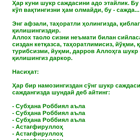
Ҳар куни шукр саждасини адо этайлик. Бу
кўп вақтингизни ҳам олмайди, бу - сажда...
Энг афзали, таҳоратли ҳолингизда, қибла
қилишингиздир.
Аллох таоло сизни неъмати билан сийлас
сиздан кетқазса, таҳоратлимисиз, йўқми, 
турибсизми, йуқми, дарров Аллоҳга шукр
қилишингиз даркор.
Насиҳат:
Ҳар бир намозингиздан сўнг шукр саждаси
саждангизда шундай деб айтинг:
- Субҳана Роббиял аъла
- Субҳана Роббиял аъла
- Субҳана Роббиял аъла
- Астағфируллоҳ
- Астағфируллоҳ