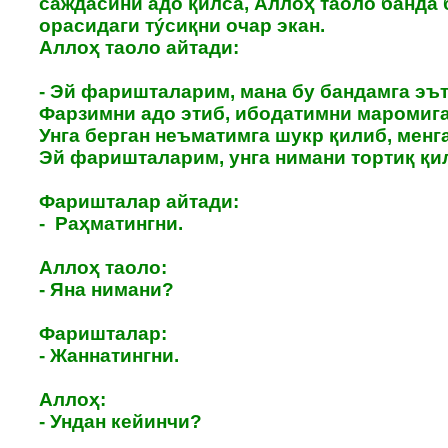
саждасини адо қилса, Аллоҳ таоло банда
орасидаги тýсиқни очар экан.
Аллоҳ таоло айтади:
- Эй фаришталарим, мана бу бандамга эът
Фарзимни адо этиб, ибодатимни маромига
Унга берган неъматимга шукр қилиб, менг
Эй фаришталарим, унга нимани тортиқ қи
Фаришталар айтади:
- Раҳматингни.
Аллоҳ таоло:
- Яна нимани?
Фаришталар:
- Жаннатингни.
Аллоҳ:
- Ундан кейинчи?