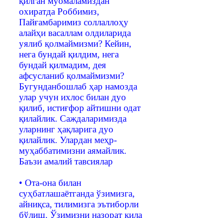
қилган муомаламиздан
охиратда Роббимиз,
Пайғамбаримиз соллаллоҳу
алайҳи васаллам олдиларида
уялиб қолмаймизми? Кейин,
нега бундай қилдим, нега
бундай қилмадим, дея
афсусланиб қолмаймизми?
Бугунданбошлаб ҳар намозда
улар учун ихлос билан дуо
қилиб, истиғфор айтишни одат
қилайлик. Саждаларимизда
уларнинг ҳақларига дуо
қилайлик. Улардан меҳр-
муҳаббатимизни аямайлик.
Баъзи амалий тавсиялар
• Ота-она билан
суҳбатлашаётганда ўзимизга,
айниқса, тилимизга эътиборли
бўлиш. Ўзимизни назорат қила