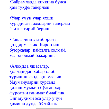
•Байрамларда кичкина бўлса
ҳам туҳфа тайёрлаш.
•Улар учун улар яхши
кўрадиган таомларни тайёрлаб
ёки келтириб бериш.
•Гапларини эътиборсиз
қолдирмаслик. Бирор иш
буюрсалар, пайсалга солмай,
малол олмай бажариш.
•Алоҳида яшасалар,
ҳолларидан хабар олиб
туришни канда қилмаслик.
Умумануларни хурсанд
қилиш мумкин бўлган ҳар
фурсатни ғанимат билайлик.
Энг муҳими эса улар учун
ҳамиша дуода бўлайлик.