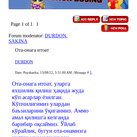
Page
1
of
1
1
Forum moderator:
DURDON
,
SAKINA
Ота-онага итоат
DURDON
Date: Payshanba, 13/08/22, 3:51:00 AM | Message #
1
Ота-онага итоат, уларга
яхшилик қилиш ҳақида жуда
кўп асарлар ёзилган.
Кўпчилигимиз улардан
баъзиларини ўқиганмиз. Аммо
амал қилишга келганда
барибир оқсаймиз. Ўйлаб
кўрайлик, бугун ота-онамизга