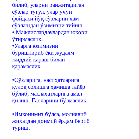
билиб, уларни ранжитадиган
сўзлар тугул, улар учун
фойдаси йўқ сўзларни ҳам
сўзлашдан ўзимизни тийиш.
• Мажлислардаулардан юқори
ўтирмаслик.
•Уларга юзимизни
буриштириб ёки жудаям
жиддий қараш билан
қарамаслик.
•Сўзларига, насиҳатларига
қулоқ солишга ҳамиша тайёр
бўлиб, маслаҳатларига амал
қилиш. Гапларини бўлмаслик.
•Имконимиз бўлса, молиявий
жиҳатдан доимий ёрдам бериб
туриш.