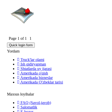
Page
1
of
1
1
Yordam
Truck'lar olami
Ish qidiryapman
Shtatlarda uy ijarasi
Amerikada o'qish
Amerikada bizneslar
Amerikada O'zbeklar tarixi
Maxsus loyihalar
FAQ (Savol-javob)
Salomatlik
E-bozor