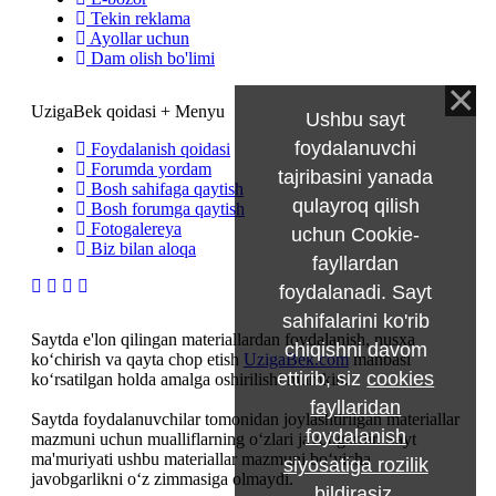
Tekin reklama
Ayollar uchun
Dam olish bo'limi
UzigaBek qoidasi + Menyu
Ushbu sayt
foydalanuvchi
Foydalanish qoidasi
Forumda yordam
tajribasini yanada
Bosh sahifaga qaytish
qulayroq qilish
Bosh forumga qaytish
Fotogalereya
uchun Cookie-
Biz bilan aloqa
fayllardan
foydalanadi. Sayt
sahifalarini ko'rib
Saytda e'lon qilingan materiallardan foydalanish, nusxa
chiqishni davom
ko‘chirish va qayta chop etish
UzigaBek.com
manbasi
ettirib, siz
cookies
ko‘rsatilgan holda amalga oshirilishi mumkin.
fayllaridan
Saytda foydalanuvchilar tomonidan joylashtirilgan materiallar
foydalanish
mazmuni uchun mualliflarning o‘zlari javobgardir. Sayt
ma'muriyati ushbu materiallar mazmuni bo‘yicha
siyosatiga rozilik
javobgarlikni o‘z zimmasiga olmaydi.
bildirasiz
.