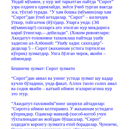
Ундай мўъмин, у нур зиё таркатган пайтда “Cирот”
узра олдинга одимлайди, зиёси ўчиб турган вактда
эса, тўхтаб туради. “У хам бошка (мўъмин)лар хам
“Сирот”дан ўтиб кетадилар. “Сирот” – киличдек
ўткир, тойгалчок (йўл)дир. Уларга унда: (Эй
мўъминлар!) сизларга ато этилган нур микдорига
караб ўтинглар,—дейилади”. (Хоким ривоятлари:
Акидатут-тоховияни тахкиклаш пайтида ушбу
хадисни ал-Албоний: “Ушбу хадис сахихдир”-
дедилар 5 – Сирот (жаханнам устига тортилган
кўприк) зулматдир. Унга бўлган чирок, якийн –
иймондир
Бешинчи зулмат: Сирот зулмaти
“Сирот”дан аввал ва унинг устида зулмат шу кадар
кучли бўладики, унда факат, Аллох таоло солих амал
ва содик якийн – катъий иймон эгаларигагина нур
это этур.
“Акидатут-тахховийя”нинг шорихи айтадилар:
“Сиротга иймон келтирамиз. У жаханнам устидаги
кўприкдир. Одамлар мавкиф (хисоб-китоб учун
тўхталинадиган жой)дан бўшасалар, “Сирот”
олдидаги коронгу-зулматга етиб борадилар. Чунончи,