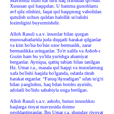
Mavlomız bizni har turli haq ixlolidan qo'risin.
Xususan qul haqqıdan. U hamma gunohlarnı
avf qila olishini, faqat qul haqqınıng vabolidan
qutulish uchun quldan halollik so'ralishi
lozimligini buyurmishdir.
Alloh Rasuli s.a.v. insonlar bilan qurgan
munosabatlarida juda diqqatli harakat qilganlar
va kim bo'lsa bo'lsin ozor bermaslik, zarar
bermaslikka uringanlar. To'rt xalifa va Ashob-ı
Guzin ham bu yo'lda yurishga ahamiyat
berganlar. Ayniqsa, qattiq tabiatı bilan tanilgan
Hz. Umar r.a., masala qul haqqi va insonlarnıng
xafa bo'lishi haqida bo'lganda, odatda titrab
harakat etganlar. “Faruq/Ayıradigan” sıfatı to'g'ri
bilan yanglıshnı, haq bilan botılnı ayırishı,
adolatli bo'lishı sababiyla unga berilgan.
Alloh Rasuli s.a.v. ashobı, butun insonlıknı
haqlarga rioyat mavzusida doimo
ogohlantirganlar. İbn Umar r.a. shunday rivoyat