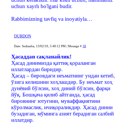
uchun xayrlı bo'lgani budir.
Rabbimizning tavfiq va inoyatiyla…
DURDON
Date: Seshanba, 13/02/19, 5:48:12 PM | Message #
38
Ҳасаддан сақланайлик!
Ҳасад динимизда қаттиқ қораланган
иллатлардан биридир.
Ҳасад – бировдаги неъматнинг ундан кетиб,
ўзига келишини хоҳлашдир. Бу неъмат хоҳ
дунёвий бўлсин, хоҳ диний бўлсин, фарқи
йўқ. Бошқача қилиб айтганда, ҳасад
бировнинг ютуғини, муваффақиятини
кўролмаслик, ичиқораликдир. Ҳасад динни
бузадиган, мўминга азият берадиган салбий
иллатдир.