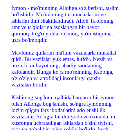
İymon - mo'minning Allohga so'z berishi, taslim
bo'lishidir. Mo'minning tushunchalarini ve
ishlarini dini shakillandiradi. Alloh Ta'olonıng
amr ve ta'qiqlarıga asoslangan bir hayot
qurmoq, to'g'ri yolda bo'lmoq, ya'ni istiqomat
uzra bo'lmoqdır.
Mavlomız qullarını ma'lum vazifalarla mukallaf
qildi. Bu vazifalar yuk emas, lutfdir. Nezih va
huzurli bir hayotnıng, abadiy saodatning
kafolatidir. Bunga ko'ra mo'minning Rabbiga,
o'z-o'ziga va atrofidagi insonlarga qarshı
vazifalari bordır.
Kishining sog'lom, qalbida barqaror bir iymon
bilan Allohga bog'lanishı, so'ngra iymonnıng
lozim qilgan farz ibodatlarini ado etishi ilk
vazifasidir. So'ngra bu dunyoda ve oxiratda uni
xusronga uchratadigan ishlardan o'zini tiyishi,
toza ve go'zal bir axloq sohibi bo'lishı, hech