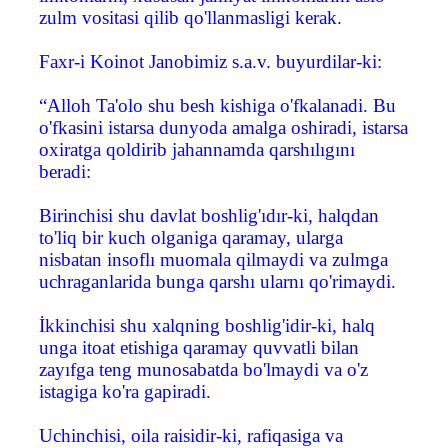
zulm vositasi qilib qo'llanmasligi kerak.
Faxr-i Koinot Janobimiz s.a.v. buyurdilar-ki:
“Alloh Ta'olo shu besh kishiga o'fkalanadi. Bu
o'fkasini istarsa dunyoda amalga oshiradi, istarsa
oxiratga qoldirib jahannamda qarshılıgını
beradi:
Birinchisi shu davlat boshlig'ıdır-ki, halqdan
to'liq bir kuch olganiga qaramay, ularga
nisbatan insoflı muomala qilmaydi va zulmga
uchraganlarida bunga qarshı ularnı qo'rimaydi.
İkkinchisi shu xalqning boshlig'idir-ki, halq
unga itoat etishiga qaramay quvvatli bilan
zayıfga teng munosabatda bo'lmaydi va o'z
istagiga ko'ra gapiradi.
Uchinchisi, oila raisidir-ki, rafiqasiga va