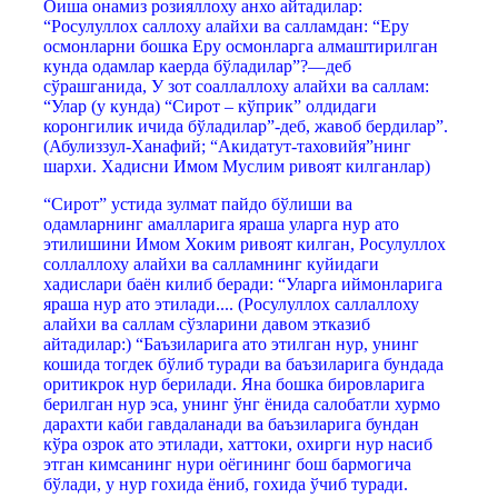
Оиша онамиз розияллоху анхо айтадилар:
“Росулуллох саллоху алайхи ва салламдан: “Еру
осмонларни бошка Еру осмонларга алмаштирилган
кунда одамлар каерда бўладилар”?—деб
сўрашганида, У зот соаллаллоху алайхи ва саллам:
“Улар (у кунда) “Сирот – кўприк” олдидаги
коронгилик ичида бўладилар”-деб, жавоб бердилар”.
(Абулиззул-Ханафий; “Акидатут-таховийя”нинг
шархи. Хадисни Имом Муслим ривоят килганлар)
“Сирот” устида зулмат пайдо бўлиши ва
одамларнинг амалларига яраша уларга нур ато
этилишини Имом Хоким ривоят килган, Росулуллох
соллаллоху алайхи ва салламнинг куйидаги
хадислари баён килиб беради: “Уларга иймонларига
яраша нур ато этилади.... (Росулуллох саллаллоху
алайхи ва саллам сўзларини давом этказиб
айтадилар:) “Баъзиларига ато этилган нур, унинг
кошида тогдек бўлиб туради ва баъзиларига бундада
оритикрок нур берилади. Яна бошка бировларига
берилган нур эса, унинг ўнг ёнида салобатли хурмо
дарахти каби гавдаланади ва баъзиларига бундан
кўра озрок ато этилади, хаттоки, охирги нур насиб
этган кимсанинг нури оёгининг бош бармогича
бўлади, у нур гохида ёниб, гохида ўчиб туради.