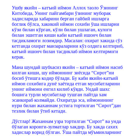
Ушбу якийн – катъий иймон Аллох таоло Ўзининг
Китобида, Унинг пайгамбари ўзининг муборак
хадисларида хабарини берган гайбий ишларга
боглик бўлса, хакикий иймон сохиби ўша ишларни
кўзи билан кўрган, кўли билан ушлаган, кулоги
билан эшитган киши каби катъий ишонч билан
тасдикламоги лозимдир. Масалан: охират хакида сўз
кетганда охират манзараларини кўз олдига келтириб,
катъий ишонч билан тасдиклаб иймон келтирмоги
керак.
Мана шундай шубхасиз якийн – катъий иймон насиб
килган киши, шу иймоннинг зиёсида “Сирот”ни
босиб ўтишга кодир бўлади. Бу каби якийн-катъий
иймон сохибига дунё хаётида етган мусибатларини
унинг иймони енгил килиб кўяди. Ундай шахс
бошига турли мусибатлар тушган пайтда хам
эсанкираб колмайди. Охиратда эса, иймонининг
нури билан жаханнам устига тортилган “Сирот”дан
тезлик билан ўтиб кетади.
Дўстлар! Жаханнам узра тортилган “Сирот” ва унда
бўлаган коронги-зулматлар хакдир. Бу хакда сахих
хадислар ворид бўлган. Ўша пайтда мўъминларнинг