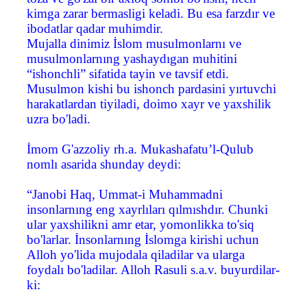
kimga zarar bermasligi keladi. Bu esa farzdır ve
ibodatlar qadar muhimdir.
Mujalla dinimiz İslom musulmonlarnı ve
musulmonlarnıng yashaydıgan muhitini
“ishonchli” sifatida tayin ve tavsif etdi.
Musulmon kishi bu ishonch pardasini yırtuvchi
harakatlardan tiyiladi, doimo xayr ve yaxshilik
uzra bo'ladi.
İmom G'azzoliy rh.a. Mukashafatu’l-Qulub
nomlı asarida shunday deydi:
“Janobi Haq, Ummat-i Muhammadni
insonlarnıng eng xayrlıları qılmıshdır. Chunki
ular yaxshilikni amr etar, yomonlikka to'siq
bo'larlar. İnsonlarnıng İslomga kirishi uchun
Alloh yo'lida mujodala qiladilar va ularga
foydalı bo'ladilar. Alloh Rasuli s.a.v. buyurdilar-
ki: