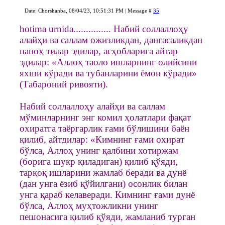
Date: Chorshanba, 08/04/23, 10:51:31 PM | Message #
35
hotima urnida............... Набий соллаллоҳу
алайҳи ва саллам ожизликдан, дангасаликдан
паноҳ тилар эдилар, асҳобларига айтар
эдилар: «Аллоҳ таоло ишларнинг олийсини
яхши кўради ва тубанларини ёмон кўради»
(Табароний ривояти).
Набий соллаллоҳу алайҳи ва саллам
мўминларнинг энг комил ҳолатлари фақат
охиратга таёргарлик ғами бўлишини баён
қилиб, айтдилар: «Кимнинг ғами охират
бўлса, Аллоҳ унинг қалбини хотиржам
(борига шукр қиладиган) қилиб қўяди,
тарқоқ ишларини жамлаб беради ва дунё
(дан унга ёзиб қўйилгани) осонлик билан
унга қараб келаверади. Кимнинг ғами дунё
бўлса, Аллоҳ муҳтожликни унинг
пешонасига қилиб қўяди, жамланиб турган