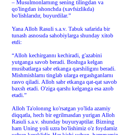
– Musulmonlarnıng sening tilingdan va
qo'lingdan ishonchda (xavfsizlikda)
bo'lishlarıdır, buyurdilar.”
Yana Alloh Rasuli s.a.v. Tabuk safarida bir
tunash asnosıda sahobiylarga shunday xitob
etdi:
“Alloh kechirgannı kechiradi, g'azabini
yutganga savob beradi. Boshıga kelgan
musibatlarga sabr etkanga qarshiligını beradi.
Mishmishlarnı tinglab ularga ergashganlarnı
rasvo qiladi. Alloh sabr etkanga qat-qat savob
baxsh etadi. O'ziga qarshı kelganga esa azob
etadi.”
Alloh Ta'olonıng ko'rsatgan yo'lida azamiy
diqqatla, hech bir egrilmasdan yurigan Alloh
Rasuli s.a.v. shunday buyuryaptilar. Bizning
ham Uning yoli uzra bo'lishimiz o'z foydamiz
uchun keraklidir. Har kishi uchun, hammamiz