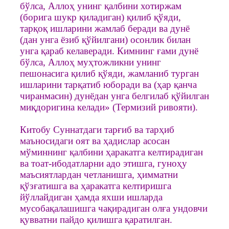
бўлса, Аллоҳ унинг қалбини хотиржам
(борига шукр қиладиган) қилиб қўяди,
тарқоқ ишларини жамлаб беради ва дунё
(дан унга ёзиб қўйилгани) осонлик билан
унга қараб келаверади. Кимнинг ғами дунё
бўлса, Аллоҳ муҳтожликни унинг
пешонасига қилиб қўяди, жамланиб турган
ишларини тарқатиб юборади ва (ҳар қанча
чиранмасин) дунёдан унга белгилаб қўйилган
миқдоригина келади» (Термизий ривояти).
Китобу Суннатдаги тарғиб ва тарҳиб
маъносидаги оят ва ҳадислар асосан
мўминнинг қалбини ҳаракатга келтирадиган
ва тоат-ибодатларни адо этишга, гуноҳу
маъсиятлардан четланишга, ҳимматни
қўзғатишга ва ҳаракатга келтиришга
йўллайдиган ҳамда яхши ишларда
мусобақалашишга чақирадиган олға ундовчи
қувватни пайдо қилишга қаратилган.