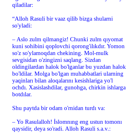
qiladilar:
“Alloh Rasuli bir vaaz qilib bizga shularni
so'yladi:
– Aslo zulm qilmangiz! Chunki zulm qıyomat
kuni sohibini qoplovchi qorong'ilıkdır. Yomon
so'z so'ylamoqdan chekining. Mol-mulk
sevgisidan o'zingizni saqlang. Sizdan
oldingilardan halok bo'lganlar bu yuzdan halok
bo'ldilar. Molga bo'lgan muhabbatlari ularning
yaqinları bilan aloqalarını kesishlariga yo'l
ochdı. Xasislashdilar, gunohga, chirkin ishlarga
botdılar.
Shu paytda bir odam o'rnidan turdı va:
– Yo Rasulalloh! İslomnıng eng ustun tomonı
qaysidir, deya so'radi. Alloh Rasuli s.a.v.: