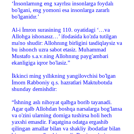
‘İnsonlarnıng eng xayrlısı insonlarga foydalı
bo'lgani, eng yomoni esa insonlarga zararlı
bo'lganidır.’
Al-i İmron surasining 110. oyatidagi ‘…va
Allohga ishonasız…’ ifodasida ko'zda tutilgan
ma'no shudir: Allohnıng birligini tasdiqlaysiz va
bu ishonch uzra sabot etasiz. Muhammad
Mustafo s.a.v.ning Allohnıng payg'ambari
ekanligiga iqror bo'lasiz.”
İkkinci ming yıllıkning yangilovchisi bo'lgan
İmom Rabboniy q.s. hazratlari Maktubotıda
shunday demishdir:
“İshning aslı nihoyat qalbga borib tayanadi.
Agar qalb Allohdan boshqa narsalarga bog'lansa
va o'zini ularning domiga tushirsa holi hech
yaxshi emasdir. Faqatgina odatga ergashib
qilingan amallar bilan va shakliy ibodatlar bilan