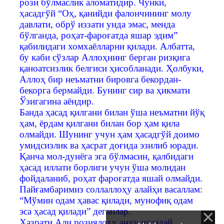
рози бўлмаслик аломатидир. Чунки,
ҳасадгўй “Оҳ, қанийди фалончининг молу
давлати, обрў иззати унда эмас, менда
бўлганда, роҳат-фароғатда яшар эдим”
қабилидаги хомхаёлларни қилади. Албатта,
бу каби сўзлар Аллоҳнинг берган ризқига
қаноатсизлик белгиси ҳисобланади. Ҳолбуки,
Аллоҳ бир неъматни бировга бекордан-
бекорга бермайди. Бунинг сир ва ҳикмати
Ўзигагина аёндир.
Банда ҳасад қилгани билан ўша неъматни йўқ
ҳам, ёрдам қилгани билан бор ҳам қила
олмайди. Шунинг учун ҳам ҳасадгўй доимо
умидсизлик ва ҳасрат доғида эзилиб юради.
Қанча мол-дунёга эга бўлмасин, қалбидаги
ҳасад иллати борлиги учун ўша молидан
фойдаланиб, роҳат фароғатда яшай олмайди.
Пайғамбаримиз соллаллоҳу алайҳи васаллам:
“Мўмин одам ҳавас қилади, мунофиқ одам
эса ҳасад қилади” деганлар.
Ҳазрати Али розиялоҳу анҳу шундай