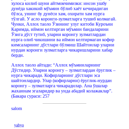
хулоса килиб шуни айтмокчимизки: инсон ушбу
дунёда хакикий мўъмин бўлиб хаёт кечирадиган
бўлса, унинг бу дунёси хам, охирати хам нурга
тўлгай. У асло коронги-зулматларга тушиб колмагай.
Чунки, Аллох таоло Ўзининг улуг китоби Куроъни
Каримда, иймон келтирган мўъмин бандаларини
Ўзига дўст тутиб, уларни коронгу зулматлардан
нурга олиб чикишини ва иймон келтирмаган кофир
кимсаларнинг дўстлари бўлмиш Шайтонлар уларни
нурдан коронги зулматларга чикаришларини хабар
берди.
Аллох таоло айтади: “Аллох мўъминларнинг
Дўстидир. Уларни коронгу – зулматлардан ёруглик –
нурга чикаради. Кофирларнинг дўстлари эса
шайтонлардир. Улар (кофирларни) ёруглик-нурдан
коронгу – зулматларга чикарадилар. Ана ўшалар
жаханнам эгаларидир ва унда абадий колажаклар”.
(Бакара сураси: 257
salom
yahyo