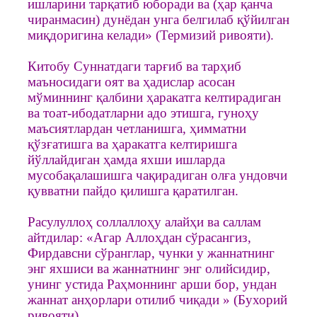
ишларини тарқатиб юборади ва (ҳар қанча
чиранмасин) дунёдан унга белгилаб қўйилган
миқдоригина келади» (Термизий ривояти).
Китобу Суннатдаги тарғиб ва тарҳиб
маъносидаги оят ва ҳадислар асосан
мўминнинг қалбини ҳаракатга келтирадиган
ва тоат-ибодатларни адо этишга, гуноҳу
маъсиятлардан четланишга, ҳимматни
қўзғатишга ва ҳаракатга келтиришга
йўллайдиган ҳамда яхши ишларда
мусобақалашишга чақирадиган олға ундовчи
қувватни пайдо қилишга қаратилган.
Расулуллоҳ соллаллоҳу алайҳи ва саллам
айтдилар: «Агар Аллоҳдан сўрасангиз,
Фирдавсни сўранглар, чунки у жаннатнинг
энг яхшиси ва жаннатнинг энг олийсидир,
унинг устида Раҳмоннинг арши бор, ундан
жаннат анҳорлари отилиб чиқади » (Бухорий
ривояти).