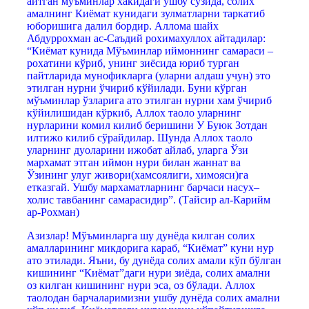
айтган мўъминлар хакидаги ушбу сўзида, солих
амалнинг Киёмат кунидаги зулматларни таркатиб
юборишига далил бордир. Аллома шайх
Абдуррохман ас-Саъдий рохимахуллох айтадилар:
“Киёмат кунида Мўъминлар иймоннинг самараси –
рохатини кўриб, унинг зиёсида юриб турган
пайтларида мунофикларга (уларни алдаш учун) это
этилган нурни ўчириб кўйилади. Буни кўрган
мўъминлар ўзларига ато этилган нурни хам ўчириб
кўйилишидан кўркиб, Аллох таоло уларнинг
нурларини комил килиб беришини У Буюк Зотдан
илтижо килиб сўрайдилар. Шунда Аллох таоло
уларнинг дуоларини ижобат айлаб, уларга Ўзи
мархамат этган иймон нури билан жаннат ва
Ўзининг улуг живори(хамсоялиги, химояси)га
етказгай. Ушбу мархаматларнинг барчаси насух–
холис тавбанинг самарасидир”. (Тайсир ал-Карийм
ар-Рохман)
Азизлар! Мўъминларга шу дунёда килган солих
амалларининг микдорига караб, “Киёмат” куни нур
ато этилади. Яъни, бу дунёда солих амали кўп бўлган
кишининг “Киёмат”даги нури зиёда, солих амални
оз килган кишининг нури эса, оз бўлади. Аллох
таолодан барчаларимизни ушбу дунёда солих амални