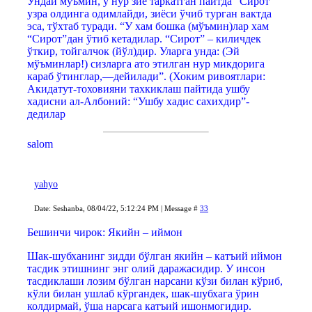
Ундай мўъмин, у нур зиё таркатган пайтда “Cирот”
узра олдинга одимлайди, зиёси ўчиб турган вактда
эса, тўхтаб туради. “У хам бошка (мўъмин)лар хам
“Сирот”дан ўтиб кетадилар. “Сирот” – киличдек
ўткир, тойгалчок (йўл)дир. Уларга унда: (Эй
мўъминлар!) сизларга ато этилган нур микдорига
караб ўтинглар,—дейилади”. (Хоким ривоятлари:
Акидатут-тоховияни тахкиклаш пайтида ушбу
хадисни ал-Албоний: “Ушбу хадис сахихдир”-
дедилар
salom
yahyo
Date: Seshanba, 08/04/22, 5:12:24 PM | Message #
33
Бешинчи чирок: Якийн – иймон
Шак-шубханинг зидди бўлган якийн – катъий иймон
тасдик этишнинг энг олий даражасидир. У инсон
тасдиклаши лозим бўлган нарсани кўзи билан кўриб,
кўли билан ушлаб кўргандек, шак-шубхага ўрин
колдирмай, ўша нарсага катъий ишонмогидир.