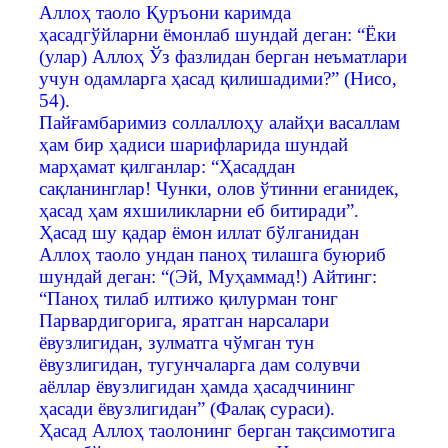
Аллоҳ таоло Қуръони каримда
ҳасадгўйларни ёмонлаб шундай деган: “Ёки
(улар) Аллоҳ Ўз фазлидан берган неъматлари
учун одамларга ҳасад қилишадими?” (Нисо,
54).
Пайғамбаримиз соллаллоҳу алайҳи васаллам
ҳам бир ҳадиси шарифларида шундай
марҳамат қилганлар: “Ҳасаддан
сақланинглар! Чунки, олов ўтинни еганидек,
ҳасад ҳам яхшиликларни еб битиради”.
Ҳасад шу қадар ёмон иллат бўлганидан
Аллоҳ таоло ундан паноҳ тилашга буюриб
шундай деган: “(Эй, Муҳаммад!) Айтинг:
“Паноҳ тилаб илтижо қилурман тонг
Парвардигорига, яратган нарсалари
ёвузлигидан, зулматга чўмган тун
ёвузлигидан, тугунчаларга дам солувчи
аёллар ёвузлигидан ҳамда ҳасадчининг
ҳасади ёвузлигидан” (Фалақ сураси).
Ҳасад Аллоҳ таолонинг берган тақсимотига