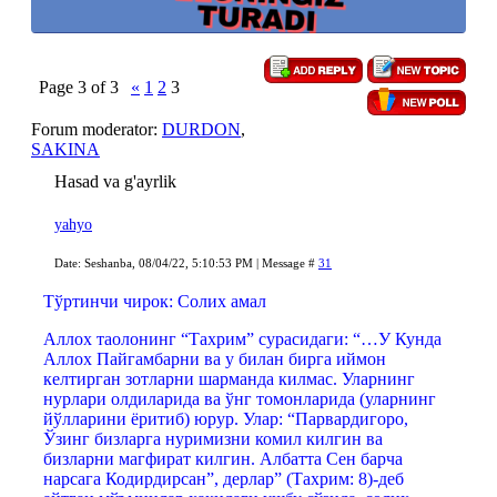
Page
3
of
3
«
1
2
3
Forum moderator:
DURDON
,
SAKINA
Hasad va g'ayrlik
yahyo
Date: Seshanba, 08/04/22, 5:10:53 PM | Message #
31
Тўртинчи чирок: Солих амал
Аллох таолонинг “Тахрим” сурасидаги: “…У Кунда
Аллох Пайгамбарни ва у билан бирга иймон
келтирган зотларни шарманда килмас. Уларнинг
нурлари олдиларида ва ўнг томонларида (уларнинг
йўлларини ёритиб) юрур. Улар: “Парвардигоро,
Ўзинг бизларга нуримизни комил килгин ва
бизларни магфират килгин. Албатта Сен барча
нарсага Кодирдирсан”, дерлар” (Тахрим: 8)-деб