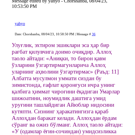
Message edited by
yahyo
-
Chorshanba, 08/04/23,
10:53:50 PM
yahyo
Date: Chorshanba, 08/04/23, 10:58:50 PM | Message #
36
Улуғлик, эхтиром эшиклари эса ҳар бир
рағбат қилувчига доимо очиқдир. Аллоҳ
таоло айтади: «Аниқки, то бирон қавм
ўзларини ўзгартирмагунларича Аллоҳ
уларнинг аҳволини ўзгартирмас» (Раъд: 11]
Албатта мусулмон уммати сиздан бу
зимистонда, ғафлат қоронғуси ичра унинг
қалбига ҳиммат чироғини ёқадиган Умарлар
шижоатини, ноумидлик даштига умид
уруғини ташлайдиган Айюблар нидосини
кутяпти. Сизнинг ҳаракатингизга қараб
Аллоҳдан баракат келади. Аллоҳдан ёрдам
сўранг ва ожиз бўлманг. Аллоҳ таоло айтади:
«У (одамлар ёғин-сочиндан) умидсизликка