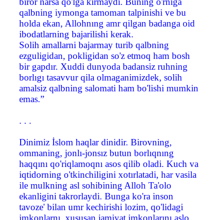
biror narsa qo'lga kirmaydi. Buning o'rniga
qalbning iymonga tamoman talpinishi ve bu
holda ekan, Allohnıng amr qilgan badanga oid
ibodatlarning bajarilishi kerak.
Solih amallarni bajarmay turib qalbning
ezguligidan, pokligidan so'z etmoq ham bosh
bir gapdır. Xuddi dunyoda badansiz ruhning
borlıgı tasavvur qila olmaganimizdek, solih
amalsiz qalbning salomati ham bo'lishi mumkin
emas.”
. . .
Dinimiz İslom haqlar dinidir. Birovning,
ommaning, jonlı-jonsız butun borlıqnıng
haqqını qo'riqlamoqnı asos qilib oladi. Kuch va
iqtidorning o'tkinchiligini xotırlatadi, har vasila
ile mulkning asl sohibining Alloh Ta'olo
ekanligini takrorlaydi. Bunga ko'ra inson
tavoze' bilan umr kechirishi lozim, qo'lidagi
imkonlarnı, xususan jamiyat imkonlarını aslo