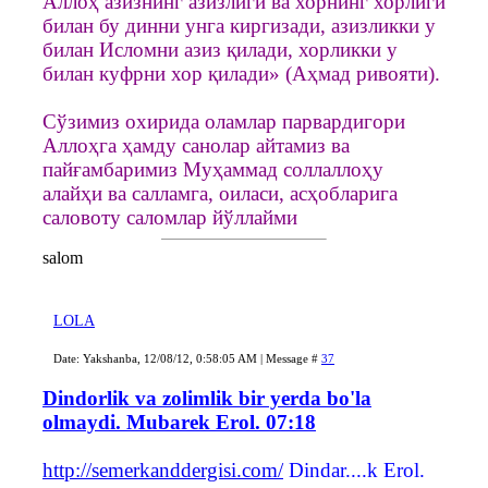
Аллоҳ азизнинг азизлиги ва хорнинг хорлиги
билан бу динни унга киргизади, азизликки у
билан Исломни азиз қилади, хорликки у
билан куфрни хор қилади» (Аҳмад ривояти).
Сўзимиз охирида оламлар парвардигори
Аллоҳга ҳамду санолар айтамиз ва
пайғамбаримиз Муҳаммад соллаллоҳу
алайҳи ва салламга, оиласи, асҳобларига
саловоту саломлар йўллайми
salom
LOLA
Date: Yakshanba, 12/08/12, 0:58:05 AM | Message #
37
Dindorlik va zolimlik bir yerda bo'la
olmaydi. Mubarek Erol. 07:18
http://semerkanddergisi.com/
Dindar....k Erol.