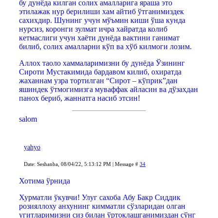
бу дунёда килган солих амалларига яраша это
этилажак нур берилиши хам айтиб ўтганимиздек
сахихдир. Шунинг учун мўъмин киши ўша кунда
нурсиз, коронги зулмат ичра хайратда колиб
кетмаслиги учун хаёти дунёда вактини ганимат
билиб, солих амалларни кўп ва хўб килмоги лозим.
Аллох таоло хаммаларимизни бу дунёда Ўзининг
Сироти Мустакимида бардавом килиб, охиратда
жаханнам узра тортилган “Сирот – кўприк”дан
яшиндек ўтмогимизга муваффак айласин ва дўзахдан
панох бериб, жаннатга насиб этсин!
salom
yahyo
Date: Seshanba, 08/04/22, 5:13:12 PM | Message #
34
Хотима ўрнида
Хурматли ўкувчи! Улуг сахоба Абу Бакр Сиддик
розияллоху анхунинг кимматли сўзларидан олган
угитларимизни сиз билан ўртоклашганимиздан сўнг