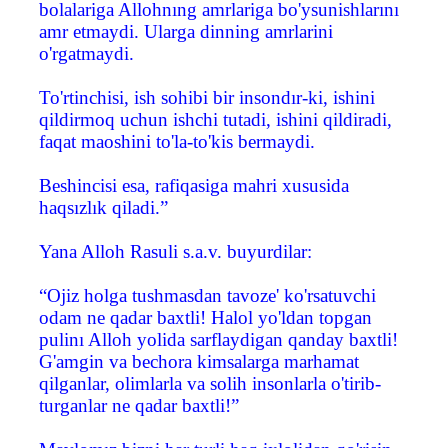
bolalariga Allohnıng amrlariga bo'ysunishlarını
amr etmaydi. Ularga dinning amrlarini
o'rgatmaydi.
To'rtinchisi, ish sohibi bir insondır-ki, ishini
qildirmoq uchun ishchi tutadi, ishini qildiradi,
faqat maoshini to'la-to'kis bermaydi.
Beshincisi esa, rafiqasiga mahri xususida
haqsızlık qiladi.”
Yana Alloh Rasuli s.a.v. buyurdilar:
“Ojiz holga tushmasdan tavoze' ko'rsatuvchi
odam ne qadar baxtli! Halol yo'ldan topgan
pulinı Alloh yolida sarflaydigan qanday baxtli!
G'amgin va bechora kimsalarga marhamat
qilganlar, olimlarla va solih insonlarla o'tirib-
turganlar ne qadar baxtli!”