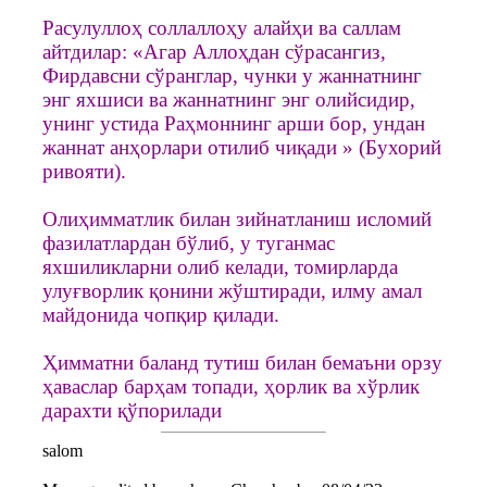
Расулуллоҳ соллаллоҳу алайҳи ва саллам
айтдилар: «Агар Аллоҳдан сўрасангиз,
Фирдавсни сўранглар, чунки у жаннатнинг
энг яхшиси ва жаннатнинг энг олийсидир,
унинг устида Раҳмоннинг арши бор, ундан
жаннат анҳорлари отилиб чиқади » (Бухорий
ривояти).
Олиҳимматлик билан зийнатланиш исломий
фазилатлардан бўлиб, у туганмас
яхшиликларни олиб келади, томирларда
улуғворлик қонини жўштиради, илму амал
майдонида чопқир қилади.
Ҳимматни баланд тутиш билан бемаъни орзу
ҳаваслар барҳам топади, ҳорлик ва хўрлик
дарахти қўпорилади
salom