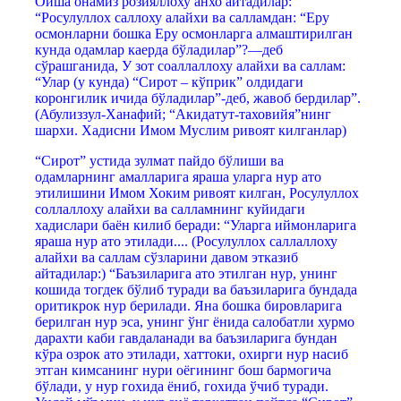
Оиша онамиз розияллоху анхо айтадилар:
“Росулуллох саллоху алайхи ва салламдан: “Еру
осмонларни бошка Еру осмонларга алмаштирилган
кунда одамлар каерда бўладилар”?—деб
сўрашганида, У зот соаллаллоху алайхи ва саллам:
“Улар (у кунда) “Сирот – кўприк” олдидаги
коронгилик ичида бўладилар”-деб, жавоб бердилар”.
(Абулиззул-Ханафий; “Акидатут-таховийя”нинг
шархи. Хадисни Имом Муслим ривоят килганлар)
“Сирот” устида зулмат пайдо бўлиши ва
одамларнинг амалларига яраша уларга нур ато
этилишини Имом Хоким ривоят килган, Росулуллох
соллаллоху алайхи ва салламнинг куйидаги
хадислари баён килиб беради: “Уларга иймонларига
яраша нур ато этилади.... (Росулуллох саллаллоху
алайхи ва саллам сўзларини давом этказиб
айтадилар:) “Баъзиларига ато этилган нур, унинг
кошида тогдек бўлиб туради ва баъзиларига бундада
оритикрок нур берилади. Яна бошка бировларига
берилган нур эса, унинг ўнг ёнида салобатли хурмо
дарахти каби гавдаланади ва баъзиларига бундан
кўра озрок ато этилади, хаттоки, охирги нур насиб
этган кимсанинг нури оёгининг бош бармогича
бўлади, у нур гохида ёниб, гохида ўчиб туради.