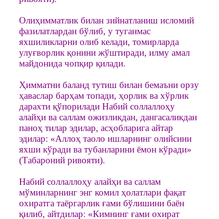
Олиҳимматлик билан зийнатланиш исломий
фазилатлардан бўлиб, у туганмас
яхшиликларни олиб келади, томирларда
улуғворлик қонини жўштиради, илму амал
майдонида чопқир қилади.
Ҳимматни баланд тутиш билан бемаъни орзу
ҳаваслар барҳам топади, ҳорлик ва хўрлик
дарахти қўпорилади Набий соллаллоҳу
алайҳи ва саллам ожизликдан, дангасаликдан
паноҳ тилар эдилар, асҳобларига айтар
эдилар: «Аллоҳ таоло ишларнинг олийсини
яхши кўради ва тубанларини ёмон кўради»
(Табароний ривояти).
Набий соллаллоҳу алайҳи ва саллам
мўминларнинг энг комил ҳолатлари фақат
охиратга таёргарлик ғами бўлишини баён
қилиб, айтдилар: «Кимнинг ғами охират