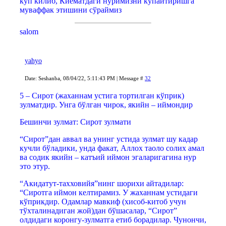
кўп килиб, Киёматдаги нуримизни кўпайтиришга
муваффак этишини сўраймиз
salom
yahyo
Date: Seshanba, 08/04/22, 5:11:43 PM | Message #
32
5 – Сирот (жаханнам устига тортилган кўприк)
зулматдир. Унга бўлган чирок, якийн – иймондир
Бешинчи зулмат: Сирот зулмaти
“Сирот”дан аввал ва унинг устида зулмат шу кадар
кучли бўладики, унда факат, Аллох таоло солих амал
ва содик якийн – катъий иймон эгаларигагина нур
это этур.
“Акидатут-тахховийя”нинг шорихи айтадилар:
“Сиротга иймон келтирамиз. У жаханнам устидаги
кўприкдир. Одамлар мавкиф (хисоб-китоб учун
тўхталинадиган жой)дан бўшасалар, “Сирот”
олдидаги коронгу-зулматга етиб борадилар. Чунончи,