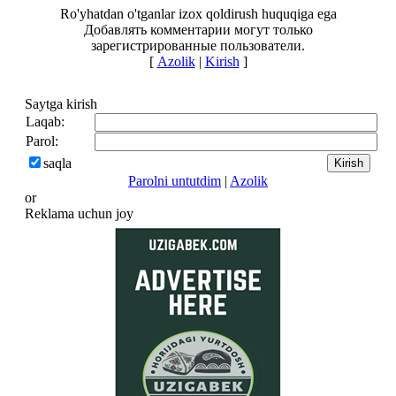
Ro'yhatdan o'tganlar izox qoldirush huquqiga ega
Добавлять комментарии могут только
зарегистрированные пользователи.
[
Azolik
|
Kirish
]
Saytga kirish
Laqab:
Parol:
saqla
Parolni untutdim
|
Azolik
or
Reklama uchun joy