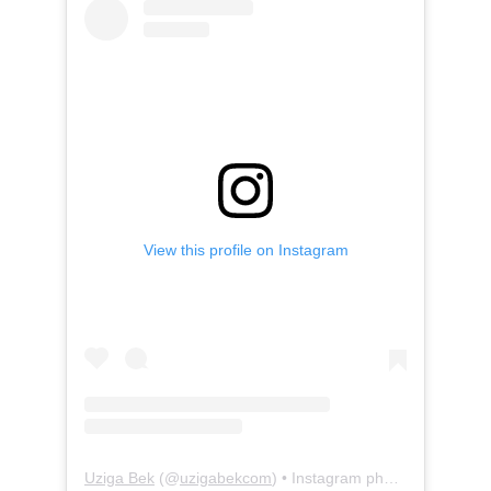
View this profile on Instagram
Uziga Bek
(@
uzigabekcom
) • Instagram photos and videos