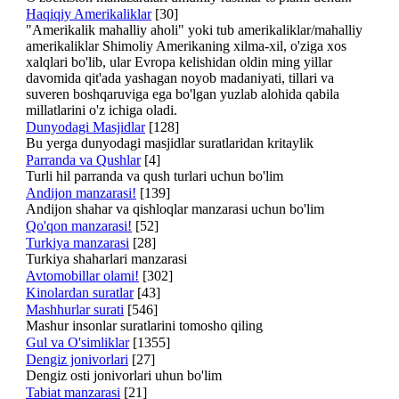
Haqiqiy Amerikaliklar
[30]
"Amerikalik mahalliy aholi" yoki tub amerikaliklar/mahalliy
amerikaliklar Shimoliy Amerikaning xilma-xil, o'ziga xos
xalqlari bo'lib, ular Evropa kelishidan oldin ming yillar
davomida qit'ada yashagan noyob madaniyati, tillari va
suveren boshqaruviga ega bo'lgan yuzlab alohida qabila
millatlarini o'z ichiga oladi.
Dunyodagi Masjidlar
[128]
Bu yerga dunyodagi masjidlar suratlaridan kritaylik
Parranda va Qushlar
[4]
Turli hil parranda va qush turlari uchun bo'lim
Andijon manzarasi!
[139]
Andijon shahar va qishloqlar manzarasi uchun bo'lim
Qo'qon manzarasi!
[52]
Turkiya manzarasi
[28]
Turkiya shaharlari manzarasi
Avtomobillar olami!
[302]
Kinolardan suratlar
[43]
Mashhurlar surati
[546]
Mashur insonlar suratlarini tomosho qiling
Gul va O'simliklar
[1355]
Dengiz jonivorlari
[27]
Dengiz osti jonivorlari uhun bo'lim
Tabiat manzarasi
[21]