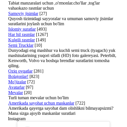
Tabiat manzaralari uchun ,o'rmonlar.cho'llar ,tog'lar
vahaokazo rasmlar uchun
Samoviy jisimlar
[27]
Quyosh tizimidagi sayyoralar va umuman samoviy jisimlar
suratlarini joylash uchun bo'lim
Islomiy suratlar
[493]
Har hil rasmlar
[1267]
Kulgili rasmlar
[149]
Semi Trucklar
[10]
Dunyodagi eng mashhur va kuchli semi truck (tyagach) yuk
mashinalarining yuqori sifatli (HD) foto galereyasi. Peterbilt,
Kenworth, Volvo va boshqa brendlar suratlarini tomosha
qiling.
Oziq ovqatlar
[281]
Bolajonlar!
[823]
Mo'jizalar
[72]
Avatarlar
[97]
Mevalar
[20]
Turli tuman mevalar uchun bo'lim
Amerikada sayohat uchun maskanlar
[722]
Amerikada qayerga sayohat dam olishlikni bilmayapsizmi?
Mana sizga ajoyib maskanlar suratlari
Instagram