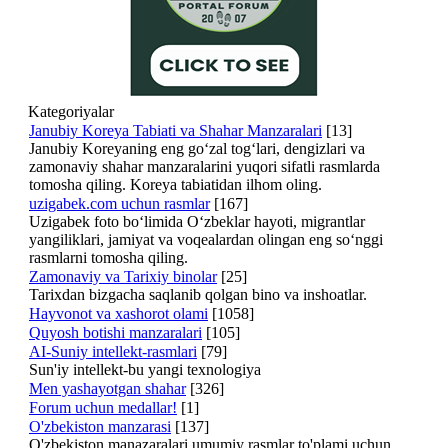
Kategoriyalar
Janubiy Koreya Tabiati va Shahar Manzaralari
[13]
Janubiy Koreyaning eng go‘zal tog‘lari, dengizlari va
zamonaviy shahar manzaralarini yuqori sifatli rasmlarda
tomosha qiling. Koreya tabiatidan ilhom oling.
uzigabek.com uchun rasmlar
[167]
Uzigabek foto bo‘limida O‘zbeklar hayoti, migrantlar
yangiliklari, jamiyat va voqealardan olingan eng so‘nggi
rasmlarni tomosha qiling.
Zamonaviy va Tarixiy binolar
[25]
Tarixdan bizgacha saqlanib qolgan bino va inshoatlar.
Hayvonot va xashorot olami
[1058]
Quyosh botishi manzaralari
[105]
AI-Suniy intellekt-rasmlari
[79]
Sun'iy intellekt-bu yangi texnologiya
Men yashayotgan shahar
[326]
Forum uchun medallar!
[1]
O'zbekiston manzarasi
[137]
O'zbekiston manazaralari umumiy rasmlar to'plami uchun.