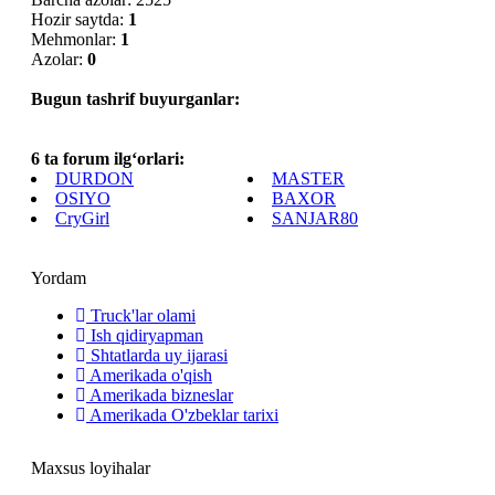
Hozir saytda:
1
Mehmonlar:
1
Azolar:
0
Bugun tashrif buyurganlar:
6 ta forum ilg‘orlari:
DURDON
MASTER
OSIYO
BAXOR
CryGirl
SANJAR80
Yordam
Truck'lar olami
Ish qidiryapman
Shtatlarda uy ijarasi
Amerikada o'qish
Amerikada bizneslar
Amerikada O'zbeklar tarixi
Maxsus loyihalar