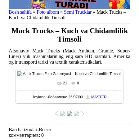
Bosh sahifa
»
Foto albom
»
Semi Trucklar
» Mack Trucks –
Kuch va Chidamlilik Timsoli
Mack Trucks – Kuch va Chidamlilik
Timsoli
Afsonaviy Mack Trucks (Mack Anthem, Granite, Super-
Liner) yuk mashinalarining eng sara HD rasmlari. Amerika
og'ir transporti tarixi va texnik xarakteristikalari.
21
0
To'liq ko'rish-В реальном размере
1080x1350
/
Joylandi-Добавлено
26/07/03
MASTER
443.7Kb
Barcha izoxlar-Всего
комментариев
:
0