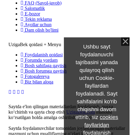
FAQ (Savol-javob)
Salomatlik
E-bozor
Tekin reklama
Ayollar uchun
Dam olish bo'limi
UzigaBek qoidasi + Menyu
Ushbu sayt
foydalanuvchi
Foydalanish qoidasi
Forumda yordam
tajribasini yanada
Bosh sahifaga qaytish
qulayroq qilish
Bosh forumga qaytish
Fotogalereya
uchun Cookie-
Biz bilan aloqa
fayllardan
foydalanadi. Sayt
sahifalarini ko'rib
Saytda e'lon qilingan materiallardan foydalanish, nusxa
chiqishni davom
ko‘chirish va qayta chop etish
UzigaBek.com
manbasi
ettirib, siz
cookies
ko‘rsatilgan holda amalga oshirilishi mumkin.
fayllaridan
Saytda foydalanuvchilar tomonidan joylashtirilgan materiallar
foydalanish
mazmuni uchun mualliflarning o‘zlari javobgardir. Sayt