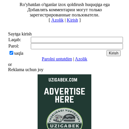
Ro'yhatdan o'tganlar izox qoldirush huquqiga ega
Добавлять комментарии могут только
зарегистрированные пользователи.
[
Azolik
|
Kirish
]
Saytga kirish
Laqab:
Parol:
saqla
Parolni untutdim
|
Azolik
or
Reklama uchun joy