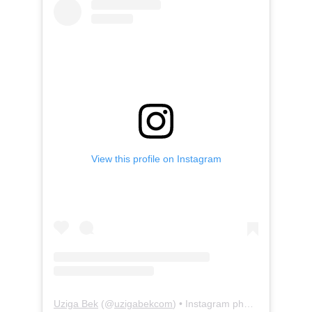
View this profile on Instagram
Uziga Bek
(@
uzigabekcom
) • Instagram photos and videos