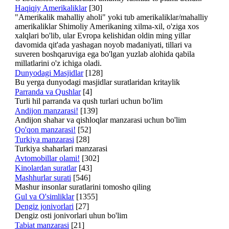
Haqiqiy Amerikaliklar
[30]
"Amerikalik mahalliy aholi" yoki tub amerikaliklar/mahalliy
amerikaliklar Shimoliy Amerikaning xilma-xil, o'ziga xos
xalqlari bo'lib, ular Evropa kelishidan oldin ming yillar
davomida qit'ada yashagan noyob madaniyati, tillari va
suveren boshqaruviga ega bo'lgan yuzlab alohida qabila
millatlarini o'z ichiga oladi.
Dunyodagi Masjidlar
[128]
Bu yerga dunyodagi masjidlar suratlaridan kritaylik
Parranda va Qushlar
[4]
Turli hil parranda va qush turlari uchun bo'lim
Andijon manzarasi!
[139]
Andijon shahar va qishloqlar manzarasi uchun bo'lim
Qo'qon manzarasi!
[52]
Turkiya manzarasi
[28]
Turkiya shaharlari manzarasi
Avtomobillar olami!
[302]
Kinolardan suratlar
[43]
Mashhurlar surati
[546]
Mashur insonlar suratlarini tomosho qiling
Gul va O'simliklar
[1355]
Dengiz jonivorlari
[27]
Dengiz osti jonivorlari uhun bo'lim
Tabiat manzarasi
[21]