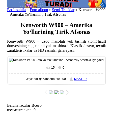
Bosh sahifa
»
Foto albom
»
Semi Trucklar
» Kenworth W900
– Amerika Yoʻllarining Tirik Afsonas
Kenworth W900 – Amerika
Yoʻllarining Tirik Afsonas
Kenworth W900 – uzoq masofali yuk tashish (long-haul)
dunyosining eng taniqli yuk mashinasi. Klassik dizayn, texnik
xarakteristikalar va HD rasmlar galereyasi.
15
0
To'liq ko'rish-В реальном размере
1280x1600
/ 254.9Kb
Joylandi-Добавлено
26/07/03
MASTER
Barcha izoxlar-Всего
комментариев
:
0