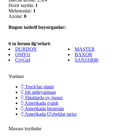
Hozir saytda:
1
Mehmonlar:
1
Azolar:
0
Bugun tashrif buyurganlar:
6 ta forum ilg‘orlari:
DURDON
MASTER
OSIYO
BAXOR
CryGirl
SANJAR80
Yordam
Truck'lar olami
Ish qidiryapman
Shtatlarda uy ijarasi
Amerikada o'qish
Amerikada bizneslar
Amerikada O'zbeklar tarixi
Maxsus loyihalar