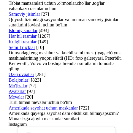
Tabiat manzaralari uchun ,o'rmonlar.cho'llar ,tog'lar
vahaokazo rasmlar uchun
Samoviy jisimlar
[27]
Quyosh tizimidagi sayyoralar va umuman samoviy jisimlar
suratlarini joylash uchun bo'lim
Islomiy suratlar
[493]
Har hil rasmlar
[1267]
Kulgili rasmlar
[149]
Semi Trucklar
[10]
Dunyodagi eng mashhur va kuchli semi truck (tyagach) yuk
mashinalarining yuqori sifatli (HD) foto galereyasi. Peterbilt,
Kenworth, Volvo va boshqa brendlar suratlarini tomosha
qiling.
Oziq ovqatlar
[281]
Bolajonlar!
[823]
Mo'jizalar
[72]
Avatarlar
[97]
Mevalar
[20]
Turli tuman mevalar uchun bo'lim
Amerikada sayohat uchun maskanlar
[722]
Amerikada qayerga sayohat dam olishlikni bilmayapsizmi?
Mana sizga ajoyib maskanlar suratlari
Instagram