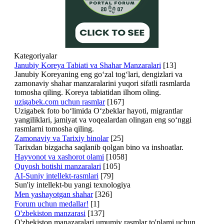
Kategoriyalar
Janubiy Koreya Tabiati va Shahar Manzaralari
[13]
Janubiy Koreyaning eng go‘zal tog‘lari, dengizlari va
zamonaviy shahar manzaralarini yuqori sifatli rasmlarda
tomosha qiling. Koreya tabiatidan ilhom oling.
uzigabek.com uchun rasmlar
[167]
Uzigabek foto bo‘limida O‘zbeklar hayoti, migrantlar
yangiliklari, jamiyat va voqealardan olingan eng so‘nggi
rasmlarni tomosha qiling.
Zamonaviy va Tarixiy binolar
[25]
Tarixdan bizgacha saqlanib qolgan bino va inshoatlar.
Hayvonot va xashorot olami
[1058]
Quyosh botishi manzaralari
[105]
AI-Suniy intellekt-rasmlari
[79]
Sun'iy intellekt-bu yangi texnologiya
Men yashayotgan shahar
[326]
Forum uchun medallar!
[1]
O'zbekiston manzarasi
[137]
O'zbekiston manazaralari umumiy rasmlar to'plami uchun.