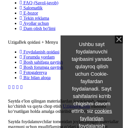
FAQ (Savol-javob)
Salomatlik
E-bozor
Tekin reklama
Ayollar uchun
Dam olish bo'limi
UzigaBek qoidasi + Menyu
Ushbu sayt
foydalanuvchi
Foydalanish qoidasi
Forumda yordam
tajribasini yanada
Bosh sahifaga qaytish
qulayroq qilish
Bosh forumga qaytish
Fotogalereya
uchun Cookie-
Biz bilan aloqa
fayllardan
foydalanadi. Sayt
sahifalarini ko'rib
Saytda e'lon qilingan materiallardan foydalanish, nusxa
chiqishni davom
ko‘chirish va qayta chop etish
UzigaBek.com
manbasi
ettirib, siz
cookies
ko‘rsatilgan holda amalga oshirilishi mumkin.
fayllaridan
Saytda foydalanuvchilar tomonidan joylashtirilgan materiallar
foydalanish
mazmuni uchun mualliflarning o‘zlari javobgardir. Sayt