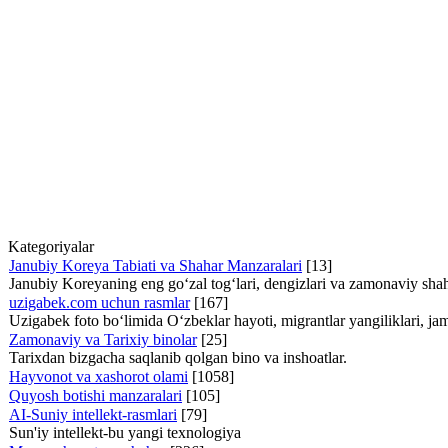
Kategoriyalar
Janubiy Koreya Tabiati va Shahar Manzaralari
[13]
Janubiy Koreyaning eng go‘zal tog‘lari, dengizlari va zamonaviy shaha
uzigabek.com uchun rasmlar
[167]
Uzigabek foto bo‘limida O‘zbeklar hayoti, migrantlar yangiliklari, ja
Zamonaviy va Tarixiy binolar
[25]
Tarixdan bizgacha saqlanib qolgan bino va inshoatlar.
Hayvonot va xashorot olami
[1058]
Quyosh botishi manzaralari
[105]
AI-Suniy intellekt-rasmlari
[79]
Sun'iy intellekt-bu yangi texnologiya