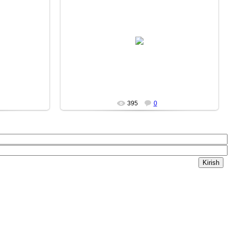
13/10/26
DURDON
395
0