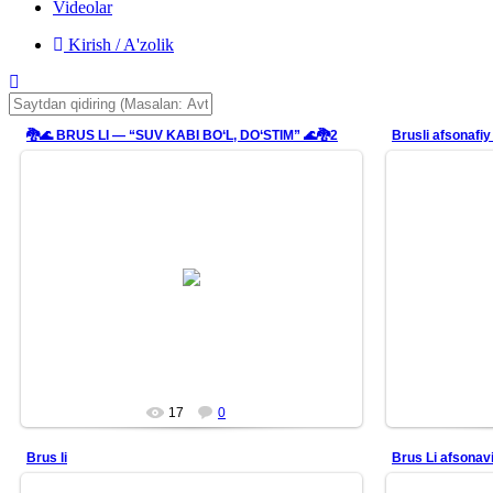
Videolar
Kirish / A'zolik
🐉🌊 BRUS LI — “SUV KABI BO‘L, DO‘STIM” 🌊🐉2
Brusli afsonafiy
26/06/22
Aqlingni ortiqcha o‘ylardan xoli qil.
Aqlin
Shaklsiz bo‘l.
Qolipsiz bo‘l.
Suv kabi bo‘l.
<...
Mars
17
0
Brus li
Brus Li afsonavi