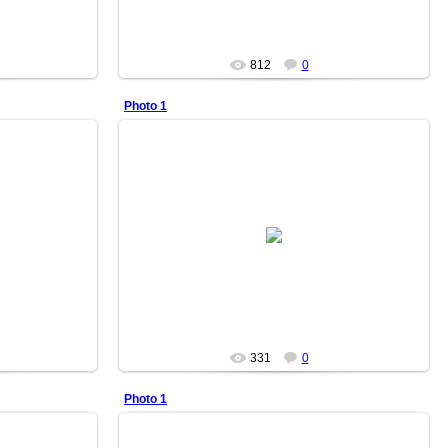
812
0
Photo 1
13/12/22
DURDON
331
0
Photo 1