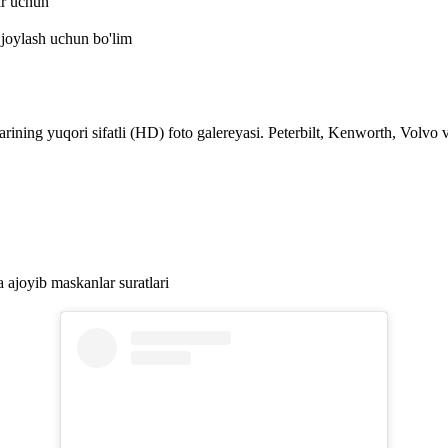
ar uchun
 joylash uchun bo'lim
ning yuqori sifatli (HD) foto galereyasi. Peterbilt, Kenworth, Volvo v
ajoyib maskanlar suratlari