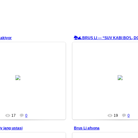
 aktyor
🐉🌊 BRUS LI — “SUV KABI BO‘L, DO
26/06/22
26/06/22
gni ortiqcha o‘ylardan xoli qil.
Aqlingni ortiqcha o‘ylardan xol
Shaklsiz bo‘l.
Shaklsiz bo‘l.
Qolipsiz bo‘l.
Qolipsiz bo‘l.
Suv kabi bo‘l.
Suv kabi bo‘l.
<...
<...
Mars
Mars
17
0
19
0
y jang ustasi
Brus Li afsona