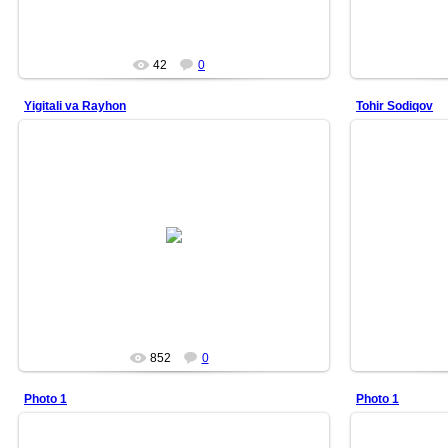
42
0
Yigitali va Rayhon
Tohir Sodiqov
14/05/19
Yigitali Mamajonov va Rayhon Gʻaniyeva Oʻzbekiston
Tohir Sodiqov (19
shou-biznesining eng koʻp muhokama qilingan juftliklaridan
qoʻshiqchisi, ba
biri bo...
DURDON
852
0
Photo 1
Photo 1