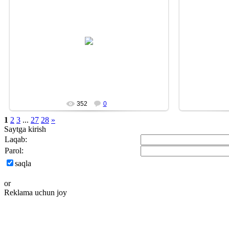
13/12/22
DURDON
352
0
1
2
3
...
27
28
»
Saytga kirish
Laqab:
Parol:
saqla
or
Reklama uchun joy