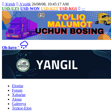
Kirish
A'zolik
26/08/08, 10:45:17 AM
USD-UZS
USD-WON
USD-KZT
USD-KGS
···
Ob-havo
°
Elonlar
Forum
Xabarlar
Aloqa
Galereya
Tezkor-Elon