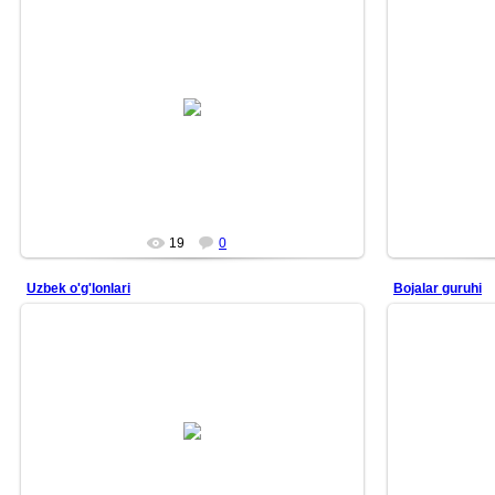
26/06/22
Aqlingni ortiqcha o‘ylardan xoli qil.
Aqlin
Shaklsiz bo‘l.
Qolipsiz bo‘l.
Suv kabi bo‘l.
<...
Mars
19
0
Uzbek o'g'lonlari
Bojalar guruhi
26/02/03
Bojalar — 2000-
Suratda dukchi eshon va uning do'stlari aks ettirilgan!
mashhur oʻzbek
Mars