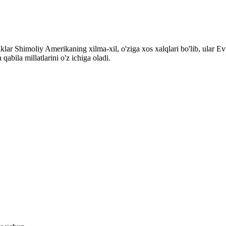
klar Shimoliy Amerikaning xilma-xil, o'ziga xos xalqlari bo'lib, ular 
abila millatlarini o'z ichiga oladi.