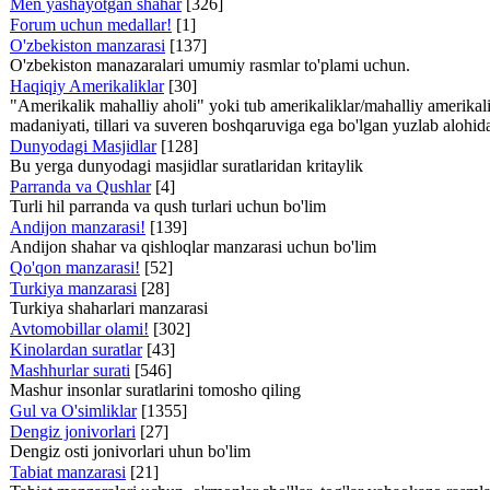
Men yashayotgan shahar
[326]
Forum uchun medallar!
[1]
O'zbekiston manzarasi
[137]
O'zbekiston manazaralari umumiy rasmlar to'plami uchun.
Haqiqiy Amerikaliklar
[30]
"Amerikalik mahalliy aholi" yoki tub amerikaliklar/mahalliy amerikali
madaniyati, tillari va suveren boshqaruviga ega bo'lgan yuzlab alohida q
Dunyodagi Masjidlar
[128]
Bu yerga dunyodagi masjidlar suratlaridan kritaylik
Parranda va Qushlar
[4]
Turli hil parranda va qush turlari uchun bo'lim
Andijon manzarasi!
[139]
Andijon shahar va qishloqlar manzarasi uchun bo'lim
Qo'qon manzarasi!
[52]
Turkiya manzarasi
[28]
Turkiya shaharlari manzarasi
Avtomobillar olami!
[302]
Kinolardan suratlar
[43]
Mashhurlar surati
[546]
Mashur insonlar suratlarini tomosho qiling
Gul va O'simliklar
[1355]
Dengiz jonivorlari
[27]
Dengiz osti jonivorlari uhun bo'lim
Tabiat manzarasi
[21]