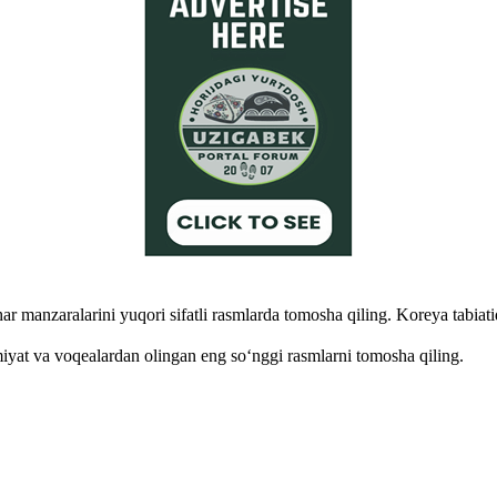
r manzaralarini yuqori sifatli rasmlarda tomosha qiling. Koreya tabiati
miyat va voqealardan olingan eng so‘nggi rasmlarni tomosha qiling.