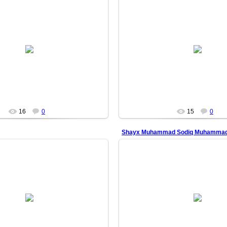
26/06/22
26/06/22
gni ortiqcha o‘ylardan xoli qil.
Aqlingni ortiqcha o‘ylardan xol
Shaklsiz bo‘l.
Shaklsiz bo‘l.
Qolipsiz bo‘l.
Qolipsiz bo‘l.
Suv kabi bo‘l.
Suv kabi bo‘l.
<...
<...
Mars
Mars
16
0
15
0
Shayx Muhammad Sodiq Muhammad
26/01/15
26/01/15
yilda Toshkent shahrida tashkil etilgan
Shayx Muhammad Sodiq Muhammad Yus
 musiqiy guruhi. Guruh oʻzining hajviy
— taniqli o‘zbek ulamosi, Islom olam
yoʻnalish...
olimlaridan biri va...
Mars
Mars