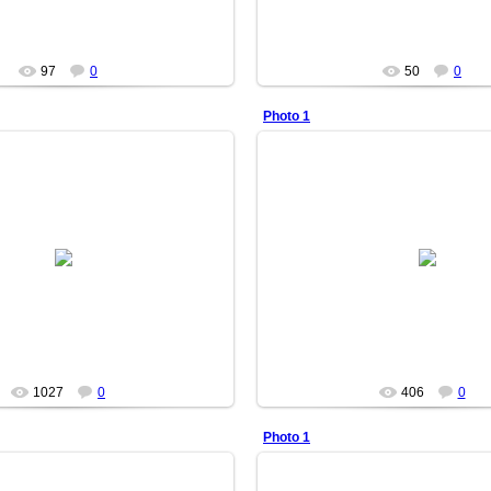
97
0
50
0
Photo 1
14/05/19
13/12/22
73-yil 1-iyulda tugʻilgan) — taniqli oʻzbek
stakori va aktyori. U afsonaviy "Bolalar...
DURDON
DURDON
1027
0
406
0
Photo 1