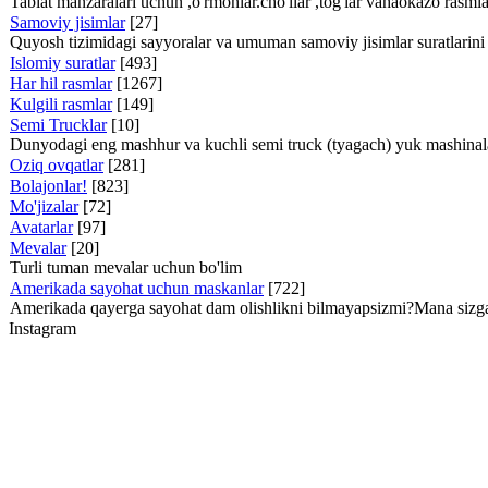
Tabiat manzaralari uchun ,o'rmonlar.cho'llar ,tog'lar vahaokazo rasml
Samoviy jisimlar
[27]
Quyosh tizimidagi sayyoralar va umuman samoviy jisimlar suratlarini
Islomiy suratlar
[493]
Har hil rasmlar
[1267]
Kulgili rasmlar
[149]
Semi Trucklar
[10]
Dunyodagi eng mashhur va kuchli semi truck (tyagach) yuk mashinalari
Oziq ovqatlar
[281]
Bolajonlar!
[823]
Mo'jizalar
[72]
Avatarlar
[97]
Mevalar
[20]
Turli tuman mevalar uchun bo'lim
Amerikada sayohat uchun maskanlar
[722]
Amerikada qayerga sayohat dam olishlikni bilmayapsizmi?Mana sizga 
Instagram