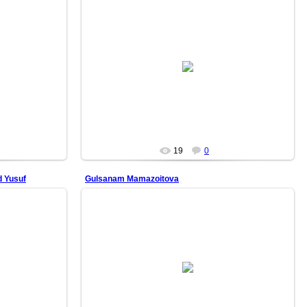
26/06/22
i qil.
Aqlingni ortiqcha o‘ylardan xoli qil.
Shaklsiz bo‘l.
Qolipsiz bo‘l.
Suv kabi bo‘l.
<...
Mars
19
0
 Yusuf
Gulsanam Mamazoitova
14/05/19
uf (1952–2015)
Gulsanam Mamazoitova — taniqli oʻzbek estrada va
ining mashhur
mumtoz qoʻshiqchisi, Oʻzbekiston xalq artisti (2013-yil)
unvoni sohi...
DURDON