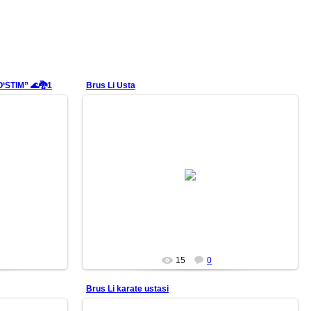
‘STIM” 🌊🐉1
Brus Li Usta
26/06/22
i qil.
Aqlingni ortiqcha o‘ylardan xoli qil.
Shaklsiz bo‘l.
Qolipsiz bo‘l.
Suv kabi bo‘l.
<...
Mars
15
0
Brus Li karate ustasi