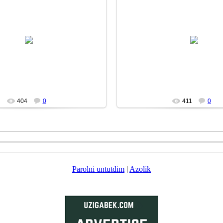
13/10/26
13/10/26
DURDON
DURDON
404
0
411
0
Parolni untutdim
|
Azolik