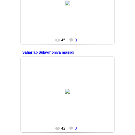
manzaralari. Qushlar, yorug'lik, manzaralar, dengiz
shabada...
Mars
45
0
Saharlab Sulaymoniya masjidi
26/01/14
Yana bir bor, Sulaymoniya masjidi terasidan erta tong
manzaralari. Qushlar, yorug'lik, manzaralar, dengiz
shabada...
Mars
42
0