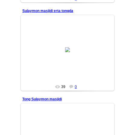
Sulaymon masjidi erta tongda
26/01/14
Yana bir bor, Sulaymoniya masjidi terasidan erta tong
manzaralari. Qushlar, yorug'lik, manzaralar, dengiz
shabada...
Mars
39
0
Tong Sulaymon masjidi
26/01/14
Yana bir bor, Sulaymoniya masjidi terasidan erta tong