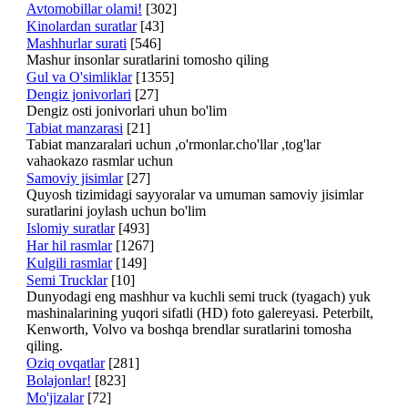
Avtomobillar olami!
[302]
Kinolardan suratlar
[43]
Mashhurlar surati
[546]
Mashur insonlar suratlarini tomosho qiling
Gul va O'simliklar
[1355]
Dengiz jonivorlari
[27]
Dengiz osti jonivorlari uhun bo'lim
Tabiat manzarasi
[21]
Tabiat manzaralari uchun ,o'rmonlar.cho'llar ,tog'lar
vahaokazo rasmlar uchun
Samoviy jisimlar
[27]
Quyosh tizimidagi sayyoralar va umuman samoviy jisimlar
suratlarini joylash uchun bo'lim
Islomiy suratlar
[493]
Har hil rasmlar
[1267]
Kulgili rasmlar
[149]
Semi Trucklar
[10]
Dunyodagi eng mashhur va kuchli semi truck (tyagach) yuk
mashinalarining yuqori sifatli (HD) foto galereyasi. Peterbilt,
Kenworth, Volvo va boshqa brendlar suratlarini tomosha
qiling.
Oziq ovqatlar
[281]
Bolajonlar!
[823]
Mo'jizalar
[72]