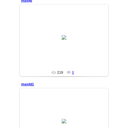
masjid
23/10/25
Masjin Egin,IL
MASTER
219
0
masjid1
23/10/25
Ichki ko'rinishi
MASTER