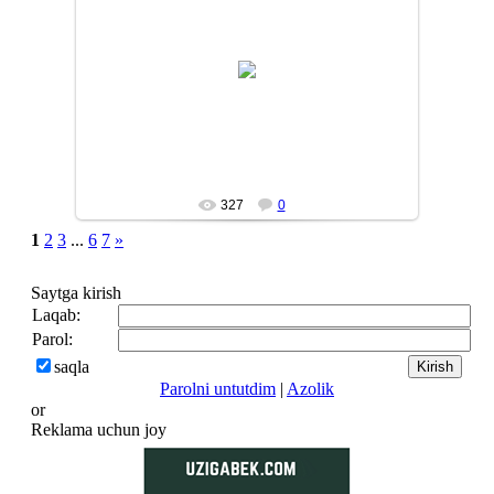
12/11/04
ilyosbek
327
0
1
2
3
...
6
7
»
Saytga kirish
Laqab:
Parol:
saqla
Parolni untutdim
|
Azolik
or
Reklama uchun joy