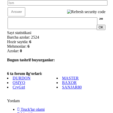
200
Sayt statistikasi
Barcha azolar: 2524
Hozir saytda:
6
Mehmonlar:
6
Azolar:
0
Bugun tashrif buyurganlar:
6 ta forum ilg‘orlari:
DURDON
MASTER
OSIYO
BAXOR
CryGirl
SANJAR80
Yordam
Truck'lar olami