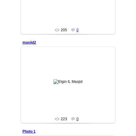
205
0
masjid2
23/10/25
Shift ko'rinishi
MASTER
223
0
Photo 1