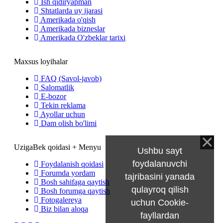
Ish qidiryapman
Shtatlarda uy ijarasi
Amerikada o'qish
Amerikada bizneslar
Amerikada O'zbeklar tarixi
Maxsus loyihalar
FAQ (Savol-javob)
Salomatlik
E-bozor
Tekin reklama
Ayollar uchun
Dam olish bo'limi
UzigaBek qoidasi + Menyu
Ushbu sayt
foydalanuvchi
Foydalanish qoidasi
Forumda yordam
tajribasini yanada
Bosh sahifaga qaytish
qulayroq qilish
Bosh forumga qaytish
Fotogalereya
uchun Cookie-
Biz bilan aloqa
fayllardan