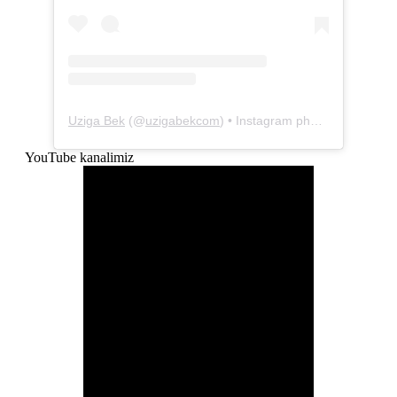
Uziga Bek
(@
uzigabekcom
) • Instagram photos and videos
YouTube kanalimiz