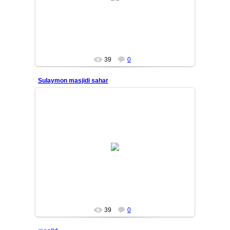
shabada...
Mars
39
0
Sulaymon masjidi sahar
26/01/14
Yana bir bor, Sulaymoniya masjidi terasidan erta tong
manzaralari. Qushlar, yorug'lik, manzaralar, dengiz
shabada...
Mars
39
0