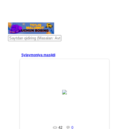
Sylaymoniya masjidi
26/01/14
Yana bir bor, Sulaymoniya masjidi terasidan erta tong
manzaralari. Qushlar, yorug'lik, manzaralar, dengiz
shabada...
Mars
42
0