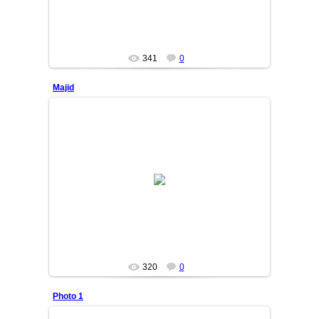
341
0
Majid
13/03/25
Arslan1717
320
0
Photo 1