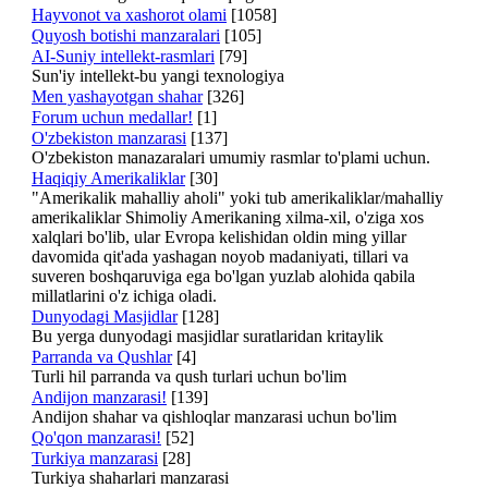
Hayvonot va xashorot olami
[1058]
Quyosh botishi manzaralari
[105]
AI-Suniy intellekt-rasmlari
[79]
Sun'iy intellekt-bu yangi texnologiya
Men yashayotgan shahar
[326]
Forum uchun medallar!
[1]
O'zbekiston manzarasi
[137]
O'zbekiston manazaralari umumiy rasmlar to'plami uchun.
Haqiqiy Amerikaliklar
[30]
"Amerikalik mahalliy aholi" yoki tub amerikaliklar/mahalliy
amerikaliklar Shimoliy Amerikaning xilma-xil, o'ziga xos
xalqlari bo'lib, ular Evropa kelishidan oldin ming yillar
davomida qit'ada yashagan noyob madaniyati, tillari va
suveren boshqaruviga ega bo'lgan yuzlab alohida qabila
millatlarini o'z ichiga oladi.
Dunyodagi Masjidlar
[128]
Bu yerga dunyodagi masjidlar suratlaridan kritaylik
Parranda va Qushlar
[4]
Turli hil parranda va qush turlari uchun bo'lim
Andijon manzarasi!
[139]
Andijon shahar va qishloqlar manzarasi uchun bo'lim
Qo'qon manzarasi!
[52]
Turkiya manzarasi
[28]
Turkiya shaharlari manzarasi