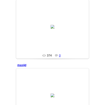
13/04/24
Toxirjon
374
0
masjid
13/03/25
Arslan1717