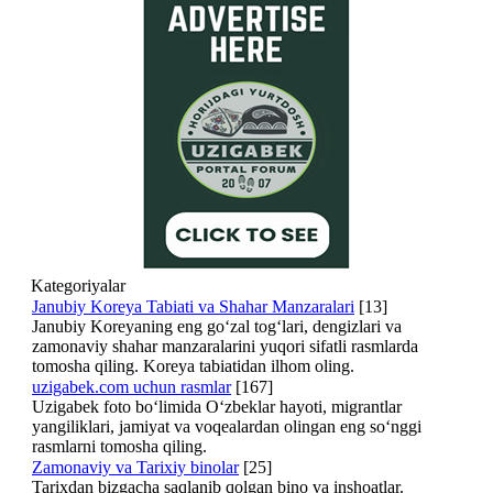
Kategoriyalar
Janubiy Koreya Tabiati va Shahar Manzaralari
[13]
Janubiy Koreyaning eng go‘zal tog‘lari, dengizlari va
zamonaviy shahar manzaralarini yuqori sifatli rasmlarda
tomosha qiling. Koreya tabiatidan ilhom oling.
uzigabek.com uchun rasmlar
[167]
Uzigabek foto bo‘limida O‘zbeklar hayoti, migrantlar
yangiliklari, jamiyat va voqealardan olingan eng so‘nggi
rasmlarni tomosha qiling.
Zamonaviy va Tarixiy binolar
[25]
Tarixdan bizgacha saqlanib qolgan bino va inshoatlar.