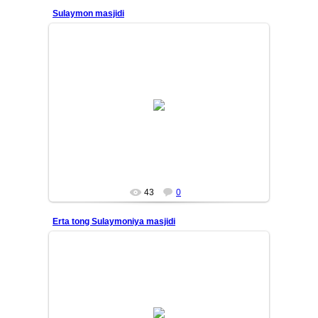
Sulaymon masjidi
26/01/14
Yana bir bor, Sulaymoniya masjidi terasidan erta tong
manzaralari. Qushlar, yorug'lik, manzaralar, dengiz
shabada...
Mars
43
0
Erta tong Sulaymoniya masjidi
26/01/14
Yana bir bor, Sulaymoniya masjidi terasidan erta tong
manzaralari. Qushlar, yorug'lik, manzaralar, dengiz