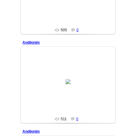
505
0
Andijonim
10/01/31
MASTER
511
0
Andijonim