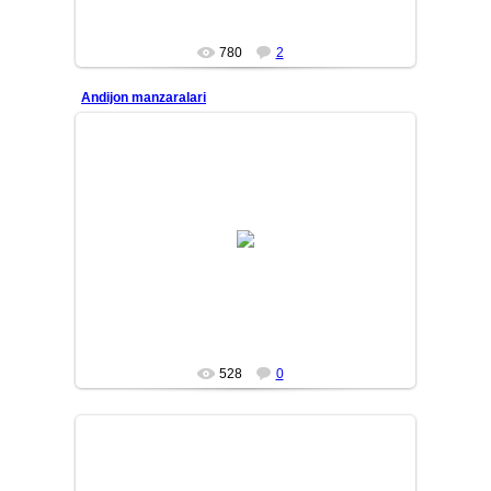
780
2
Andijon manzaralari
10/01/31
MASTER
528
0