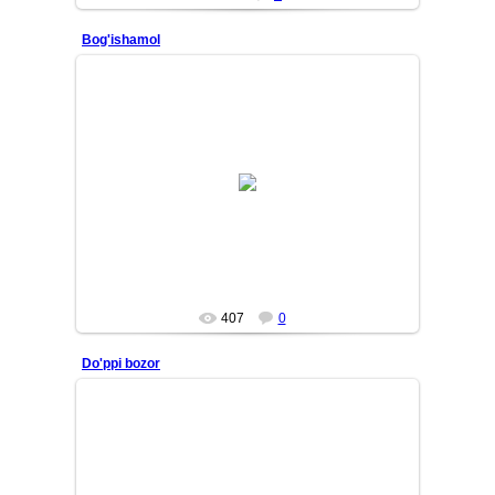
Bog'ishamol
13/01/22
Bobur haykali
Oishaqiz
407
0
Do'ppi bozor
12/10/29