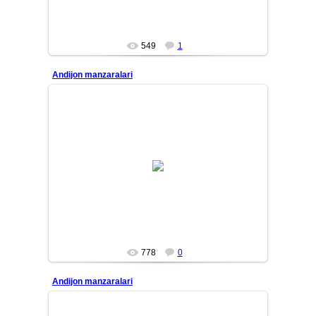
549
1
Andijon manzaralari
10/01/31
MASTER
778
0
Andijon manzaralari