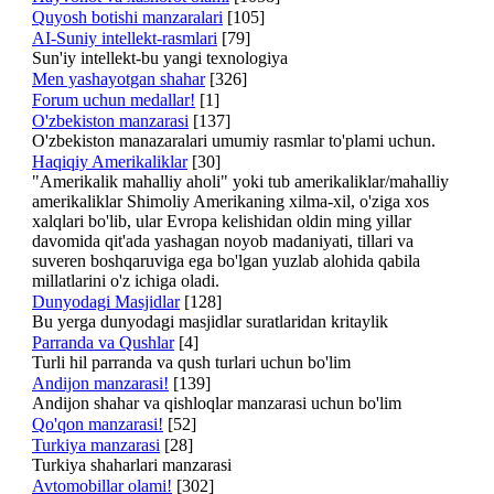
Quyosh botishi manzaralari
[105]
AI-Suniy intellekt-rasmlari
[79]
Sun'iy intellekt-bu yangi texnologiya
Men yashayotgan shahar
[326]
Forum uchun medallar!
[1]
O'zbekiston manzarasi
[137]
O'zbekiston manazaralari umumiy rasmlar to'plami uchun.
Haqiqiy Amerikaliklar
[30]
"Amerikalik mahalliy aholi" yoki tub amerikaliklar/mahalliy
amerikaliklar Shimoliy Amerikaning xilma-xil, o'ziga xos
xalqlari bo'lib, ular Evropa kelishidan oldin ming yillar
davomida qit'ada yashagan noyob madaniyati, tillari va
suveren boshqaruviga ega bo'lgan yuzlab alohida qabila
millatlarini o'z ichiga oladi.
Dunyodagi Masjidlar
[128]
Bu yerga dunyodagi masjidlar suratlaridan kritaylik
Parranda va Qushlar
[4]
Turli hil parranda va qush turlari uchun bo'lim
Andijon manzarasi!
[139]
Andijon shahar va qishloqlar manzarasi uchun bo'lim
Qo'qon manzarasi!
[52]
Turkiya manzarasi
[28]
Turkiya shaharlari manzarasi
Avtomobillar olami!
[302]