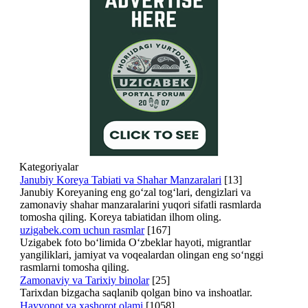
Kategoriyalar
Janubiy Koreya Tabiati va Shahar Manzaralari
[13]
Janubiy Koreyaning eng go‘zal tog‘lari, dengizlari va
zamonaviy shahar manzaralarini yuqori sifatli rasmlarda
tomosha qiling. Koreya tabiatidan ilhom oling.
uzigabek.com uchun rasmlar
[167]
Uzigabek foto bo‘limida O‘zbeklar hayoti, migrantlar
yangiliklari, jamiyat va voqealardan olingan eng so‘nggi
rasmlarni tomosha qiling.
Zamonaviy va Tarixiy binolar
[25]
Tarixdan bizgacha saqlanib qolgan bino va inshoatlar.
Hayvonot va xashorot olami
[1058]