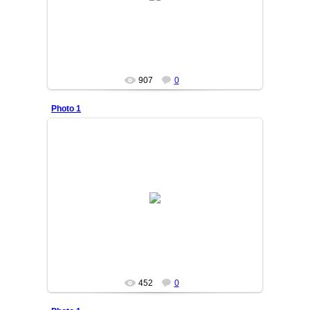
MASTER
907
0
Photo 1
12/03/04
Hadicha94
452
0