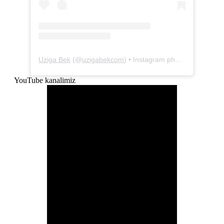
Uziga Bek
(@
uzigabekcom
) • Instagram photos and videos
YouTube kanalimiz