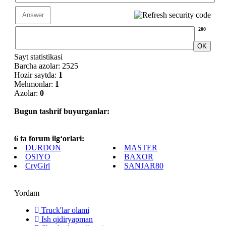
200
Sayt statistikasi
Barcha azolar: 2525
Hozir saytda:
1
Mehmonlar:
1
Azolar:
0
Bugun tashrif buyurganlar:
6 ta forum ilg‘orlari:
DURDON
MASTER
OSIYO
BAXOR
CryGirl
SANJAR80
Yordam
Truck'lar olami
Ish qidiryapman