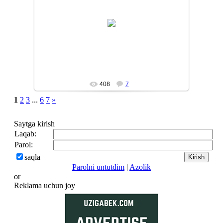
10/01/15
SANJAR80
408
7
1
2
3
...
6
7
»
Saytga kirish
Laqab:
Parol:
saqla
Parolni untutdim
|
Azolik
or
Reklama uchun joy