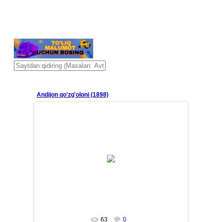
Andijon qo'zg'oloni (1898)
26/01/02
Andijon qo'zg'oloni (1898) — o'zbek
xalqining mustamlakachilik va milliy zulmga qarshi ozodlik
har...
Mars
63
0