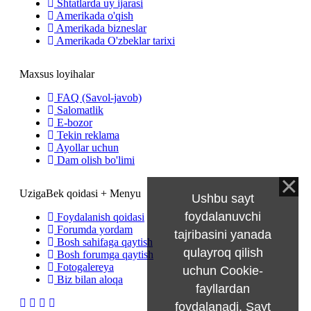
Shtatlarda uy ijarasi
Amerikada o'qish
Amerikada bizneslar
Amerikada O'zbeklar tarixi
Maxsus loyihalar
FAQ (Savol-javob)
Salomatlik
E-bozor
Tekin reklama
Ayollar uchun
Dam olish bo'limi
UzigaBek qoidasi + Menyu
Ushbu sayt
foydalanuvchi
Foydalanish qoidasi
Forumda yordam
tajribasini yanada
Bosh sahifaga qaytish
qulayroq qilish
Bosh forumga qaytish
Fotogalereya
uchun Cookie-
Biz bilan aloqa
fayllardan
foydalanadi. Sayt