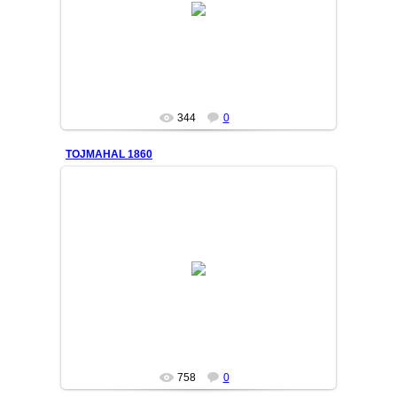
OshiqYigit
344
0
TOJMAHAL 1860
12/03/20
MASTER
758
0