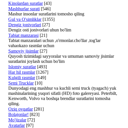
Kinolardan suratlar
[43]
Mashhurlar surati
[546]
Mashur insonlar suratlarini tomosho qiling
Gul va O'simliklar
[1355]
Dengiz jonivorlari
[27]
Dengiz osti jonivorlari uhun bo'lim
Tabiat manzarasi
[21]
Tabiat manzaralari uchun ,o'rmonlar.cho'llar ,tog'lar
vahaokazo rasmlar uchun
Samoviy jisimlar
[27]
Quyosh tizimidagi sayyoralar va umuman samoviy jisimlar
suratlarini joylash uchun bo'lim
Islomiy suratlar
[493]
Har hil rasmlar
[1267]
Kulgili rasmlar
[149]
Semi Trucklar
[10]
Dunyodagi eng mashhur va kuchli semi truck (tyagach) yuk
mashinalarining yuqori sifatli (HD) foto galereyasi. Peterbilt,
Kenworth, Volvo va boshqa brendlar suratlarini tomosha
qiling.
Oziq ovqatlar
[281]
Bolajonlar!
[823]
Mo'jizalar
[72]
Avatarlar
[97]