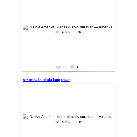
26/07/12
Amerika tub aholisi — Native Amerikaliklarning eski tarixiy
arxiv suratlari. Qadimiy qabilalar, ularning madaniyati, ...
Mars
12
0
Amerikalik hindu jangchilar
26/07/12
Amerika tub aholisi — Native Amerikaliklarning eski tarixiy
arxiv suratlari. Qadimiy qabilalar, ularning madaniyati, ...
Mars