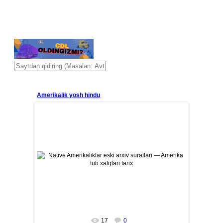
Amerikalik yosh hindu
26/07/12
Amerika tub aholisi — Native Amerikaliklarning eski tarixiy
arxiv suratlari. Qadimiy qabilalar, ularning madaniyati, ...
Mars
17
0