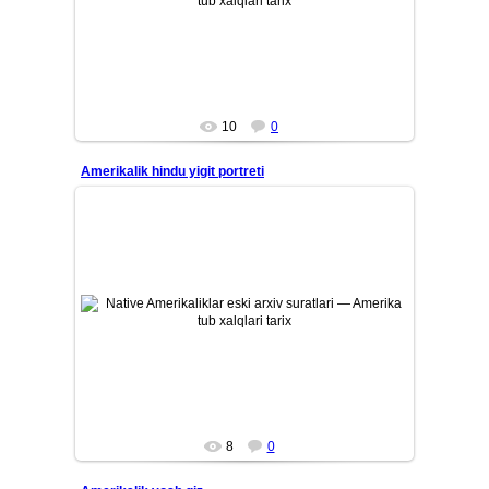
arxiv suratlari. Qadimiy qabilalar, ularning madaniyati, ...
Mars
10
0
Amerikalik hindu yigit portreti
26/07/12
Amerika tub aholisi — Native Amerikaliklarning eski tarixiy
arxiv suratlari. Qadimiy qabilalar, ularning madaniyati, ...
Mars
8
0