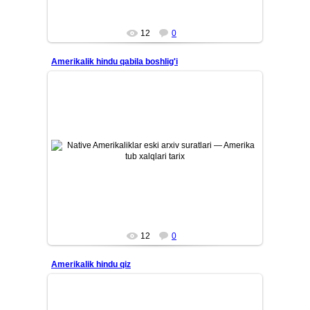
12
0
Amerikalik hindu qabila boshlig'i
26/07/12
Amerika tub aholisi — Native Amerikaliklarning eski tarixiy
arxiv suratlari. Qadimiy qabilalar, ularning madaniyati, ...
Mars
12
0
Amerikalik hindu qiz