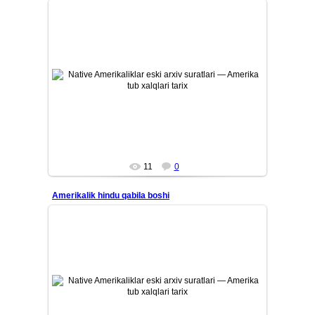
26/07/12
Amerika tub aholisi — Native Amerikaliklarning eski tarixiy
arxiv suratlari. Qadimiy qabilalar, ularning madaniyati, ...
Mars
11
0
Amerikalik hindu qabila boshi
26/07/12
Amerika tub aholisi — Native Amerikaliklarning eski tarixiy
arxiv suratlari. Qadimiy qabilalar, ularning madaniyati, ...
Mars