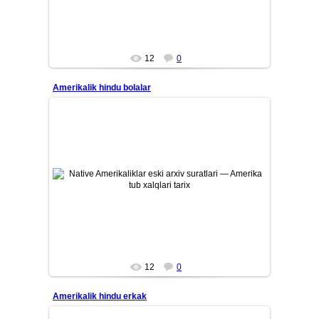
12
0
Amerikalik hindu bolalar
26/07/12
Amerika tub aholisi — Native Amerikaliklarning eski tarixiy
arxiv suratlari. Qadimiy qabilalar, ularning madaniyati, ...
Mars
12
0
Amerikalik hindu erkak