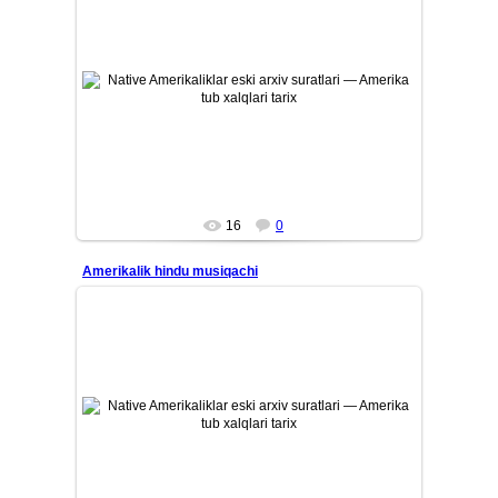
26/07/12
Amerika tub aholisi — Native Amerikaliklarning eski tarixiy
arxiv suratlari. Qadimiy qabilalar, ularning madaniyati, ...
Mars
16
0
Amerikalik hindu musiqachi
26/07/12
Amerika tub aholisi — Native Amerikaliklarning eski tarixiy
arxiv suratlari. Qadimiy qabilalar, ularning madaniyati, ...
Mars