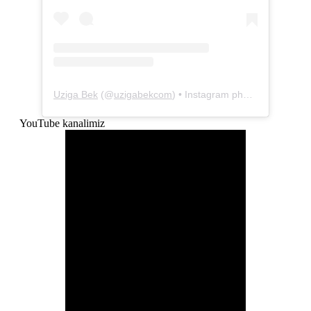
Uziga Bek
(@
uzigabekcom
) • Instagram photos and videos
YouTube kanalimiz