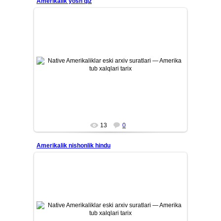
Amerikalik yosh qiz
26/07/12
Amerika tub aholisi — Native Amerikaliklarning eski tarixiy
arxiv suratlari. Qadimiy qabilalar, ularning madaniyati, ...
Mars
13
0
Amerikalik nishonlik hindu
26/07/12
Amerika tub aholisi — Native Amerikaliklarning eski tarixiy
arxiv suratlari. Qadimiy qabilalar, ularning madaniyati, ...