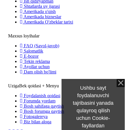
Ish qidiryapman
Shtatlarda uy ijarasi
Amerikada o'qish
Amerikada bizneslar
Amerikada O'zbeklar tarixi
Maxsus loyihalar
FAQ (Savol-javob)
Salomatlik
E-bozor
Tekin reklama
Ayollar uchun
Dam olish bo'limi
UzigaBek qoidasi + Menyu
Ushbu sayt
foydalanuvchi
Foydalanish qoidasi
Forumda yordam
tajribasini yanada
Bosh sahifaga qaytish
qulayroq qilish
Bosh forumga qaytish
Fotogalereya
uchun Cookie-
Biz bilan aloqa
fayllardan