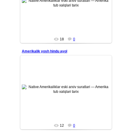
Amerika tub aholisi — Native Amerikaliklarning eski tarixiy
arxiv suratlari. Qadimiy qabilalar, ularning madaniyati, ...
Mars
18
0
Amerikalik yosh hindu ayol
26/07/12
madaniyati, an’analari, kiyimlari va kundalik hayotini aks
ettiruvchi noyob fotosuratlar to‘plami.
Mars
12
0