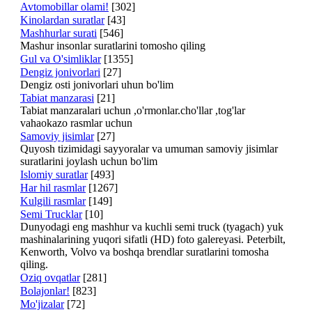
Avtomobillar olami!
[302]
Kinolardan suratlar
[43]
Mashhurlar surati
[546]
Mashur insonlar suratlarini tomosho qiling
Gul va O'simliklar
[1355]
Dengiz jonivorlari
[27]
Dengiz osti jonivorlari uhun bo'lim
Tabiat manzarasi
[21]
Tabiat manzaralari uchun ,o'rmonlar.cho'llar ,tog'lar
vahaokazo rasmlar uchun
Samoviy jisimlar
[27]
Quyosh tizimidagi sayyoralar va umuman samoviy jisimlar
suratlarini joylash uchun bo'lim
Islomiy suratlar
[493]
Har hil rasmlar
[1267]
Kulgili rasmlar
[149]
Semi Trucklar
[10]
Dunyodagi eng mashhur va kuchli semi truck (tyagach) yuk
mashinalarining yuqori sifatli (HD) foto galereyasi. Peterbilt,
Kenworth, Volvo va boshqa brendlar suratlarini tomosha
qiling.
Oziq ovqatlar
[281]
Bolajonlar!
[823]
Mo'jizalar
[72]