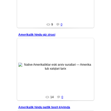
Mars
9
0
Amerikalik hindu qiz zirasi
26/07/12
Amerika tub aholisi — Native Amerikaliklarning eski tarixiy
arxiv suratlari. Qadimiy qabilalar, ularning madaniyati, ...
Mars
14
0
Amerikalik hindu patlik bosh kiyimda