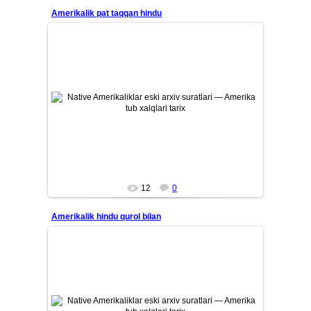
Amerikalik pat taqqan hindu
26/07/12
Amerika tub aholisi — Native Amerikaliklarning eski tarixiy
arxiv suratlari. Qadimiy qabilalar, ularning madaniyati, ...
Mars
12
0
Amerikalik hindu qurol bilan
26/07/12
Amerika tub aholisi — Native Amerikaliklarning eski tarixiy