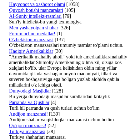
Hayvonot va xashorot olami
[1058]
Quyosh botishi manzaralari
[105]
AI-Suniy intellekt-rasmlari
[79]
Sun'iy intellekt-bu yangi texnologiya
Men yashayotgan shahar
[326]
Forum uchun medallar!
[1]
O'zbekiston manzarasi
[137]
O'zbekiston manazaralari umumiy rasmlar to'plami uchun.
Haqiqiy Amerikaliklar
[30]
"Amerikalik mahalliy aholi" yoki tub amerikaliklar/mahalliy
amerikaliklar Shimoliy Amerikaning xilma-xil, o'ziga xos
xalqlari bo'lib, ular Evropa kelishidan oldin ming yillar
davomida qit'ada yashagan noyob madaniyati, tillari va
suveren boshqaruviga ega bo'lgan yuzlab alohida qabila
millatlarini o'z ichiga oladi.
Dunyodagi Masjidlar
[128]
Bu yerga dunyodagi masjidlar suratlaridan kritaylik
Parranda va Qushlar
[4]
Turli hil parranda va qush turlari uchun bo'lim
Andijon manzarasi!
[139]
Andijon shahar va qishloqlar manzarasi uchun bo'lim
Qo'qon manzarasi!
[52]
Turkiya manzarasi
[28]
Turkiya shaharlari manzarasi