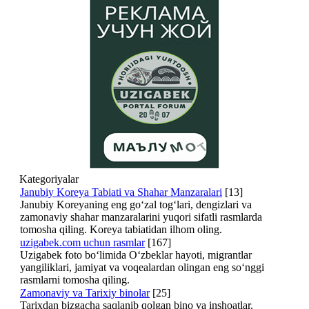
Kategoriyalar
Janubiy Koreya Tabiati va Shahar Manzaralari
[13]
Janubiy Koreyaning eng go‘zal tog‘lari, dengizlari va
zamonaviy shahar manzaralarini yuqori sifatli rasmlarda
tomosha qiling. Koreya tabiatidan ilhom oling.
uzigabek.com uchun rasmlar
[167]
Uzigabek foto bo‘limida O‘zbeklar hayoti, migrantlar
yangiliklari, jamiyat va voqealardan olingan eng so‘nggi
rasmlarni tomosha qiling.
Zamonaviy va Tarixiy binolar
[25]
Tarixdan bizgacha saqlanib qolgan bino va inshoatlar.