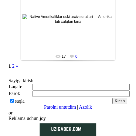
26/07/12
Amerika tub aholisi — Native Amerikaliklarning eski tarixiy
arxiv suratlari. Qadimiy qabilalar, ularning madaniyati, ...
Mars
17
0
1
2
»
Saytga kirish
Laqab:
Parol:
saqla
Parolni untutdim
|
Azolik
or
Reklama uchun joy