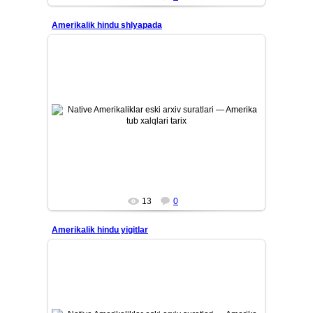
Amerikalik hindu shlyapada
26/07/12
Amerika tub aholisi — Native Amerikaliklarning eski tarixiy
arxiv suratlari. Qadimiy qabilalar, ularning madaniyati, ...
Mars
13
0
Amerikalik hindu yigitlar
26/07/12