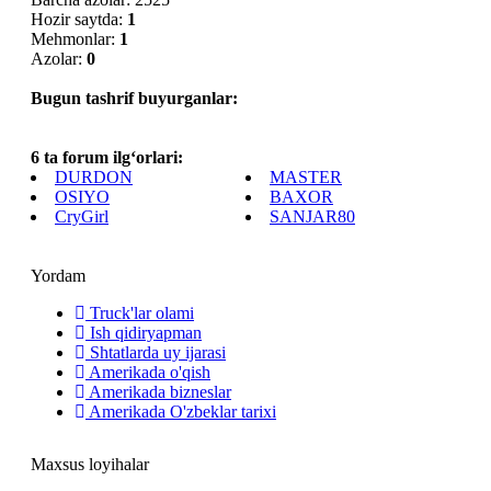
Hozir saytda:
1
Mehmonlar:
1
Azolar:
0
Bugun tashrif buyurganlar:
6 ta forum ilg‘orlari:
DURDON
MASTER
OSIYO
BAXOR
CryGirl
SANJAR80
Yordam
Truck'lar olami
Ish qidiryapman
Shtatlarda uy ijarasi
Amerikada o'qish
Amerikada bizneslar
Amerikada O'zbeklar tarixi
Maxsus loyihalar