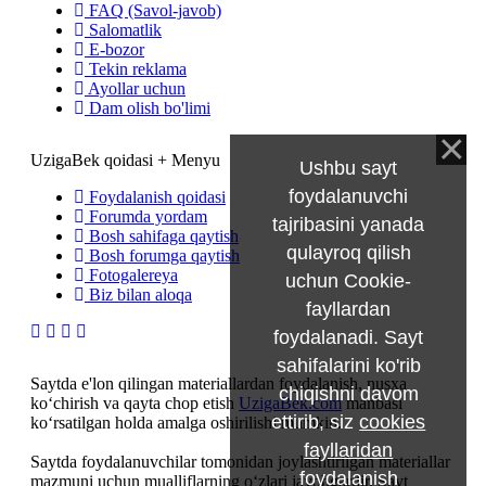
FAQ (Savol-javob)
Salomatlik
E-bozor
Tekin reklama
Ayollar uchun
Dam olish bo'limi
UzigaBek qoidasi + Menyu
Ushbu sayt
foydalanuvchi
Foydalanish qoidasi
Forumda yordam
tajribasini yanada
Bosh sahifaga qaytish
qulayroq qilish
Bosh forumga qaytish
Fotogalereya
uchun Cookie-
Biz bilan aloqa
fayllardan
foydalanadi. Sayt
sahifalarini ko'rib
Saytda e'lon qilingan materiallardan foydalanish, nusxa
chiqishni davom
ko‘chirish va qayta chop etish
UzigaBek.com
manbasi
ettirib, siz
cookies
ko‘rsatilgan holda amalga oshirilishi mumkin.
fayllaridan
Saytda foydalanuvchilar tomonidan joylashtirilgan materiallar
foydalanish
mazmuni uchun mualliflarning o‘zlari javobgardir. Sayt