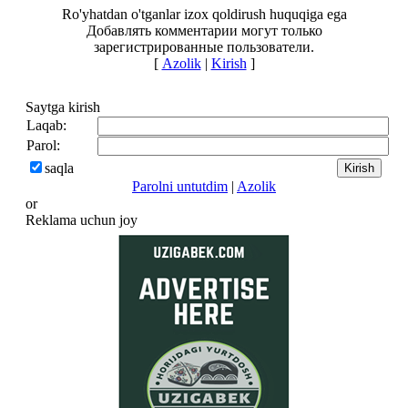
Ro'yhatdan o'tganlar izox qoldirush huquqiga ega
Добавлять комментарии могут только
зарегистрированные пользователи.
[
Azolik
|
Kirish
]
Saytga kirish
Laqab:
Parol:
saqla
Parolni untutdim
|
Azolik
or
Reklama uchun joy