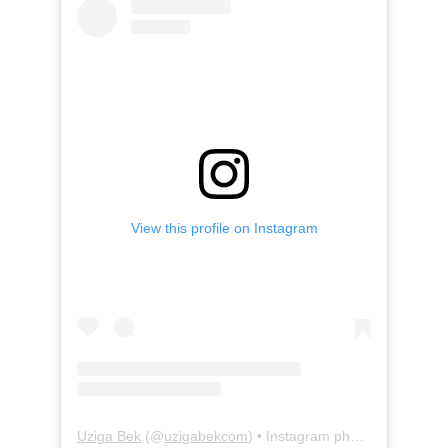
View this profile on Instagram
Uziga Bek
(@
uzigabekcom
) • Instagram photos and videos