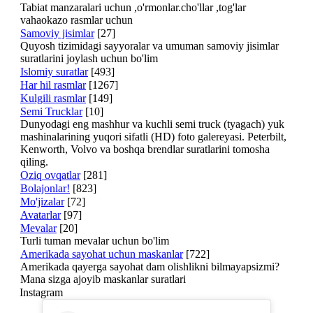
Tabiat manzaralari uchun ,o'rmonlar.cho'llar ,tog'lar
vahaokazo rasmlar uchun
Samoviy jisimlar
[27]
Quyosh tizimidagi sayyoralar va umuman samoviy jisimlar
suratlarini joylash uchun bo'lim
Islomiy suratlar
[493]
Har hil rasmlar
[1267]
Kulgili rasmlar
[149]
Semi Trucklar
[10]
Dunyodagi eng mashhur va kuchli semi truck (tyagach) yuk
mashinalarining yuqori sifatli (HD) foto galereyasi. Peterbilt,
Kenworth, Volvo va boshqa brendlar suratlarini tomosha
qiling.
Oziq ovqatlar
[281]
Bolajonlar!
[823]
Mo'jizalar
[72]
Avatarlar
[97]
Mevalar
[20]
Turli tuman mevalar uchun bo'lim
Amerikada sayohat uchun maskanlar
[722]
Amerikada qayerga sayohat dam olishlikni bilmayapsizmi?
Mana sizga ajoyib maskanlar suratlari
Instagram