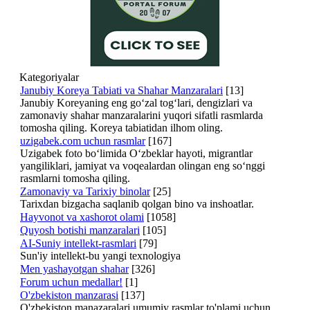
Kategoriyalar
Janubiy Koreya Tabiati va Shahar Manzaralari
[13]
Janubiy Koreyaning eng go‘zal tog‘lari, dengizlari va
zamonaviy shahar manzaralarini yuqori sifatli rasmlarda
tomosha qiling. Koreya tabiatidan ilhom oling.
uzigabek.com uchun rasmlar
[167]
Uzigabek foto bo‘limida O‘zbeklar hayoti, migrantlar
yangiliklari, jamiyat va voqealardan olingan eng so‘nggi
rasmlarni tomosha qiling.
Zamonaviy va Tarixiy binolar
[25]
Tarixdan bizgacha saqlanib qolgan bino va inshoatlar.
Hayvonot va xashorot olami
[1058]
Quyosh botishi manzaralari
[105]
AI-Suniy intellekt-rasmlari
[79]
Sun'iy intellekt-bu yangi texnologiya
Men yashayotgan shahar
[326]
Forum uchun medallar!
[1]
O'zbekiston manzarasi
[137]
O'zbekiston manazaralari umumiy rasmlar to'plami uchun.