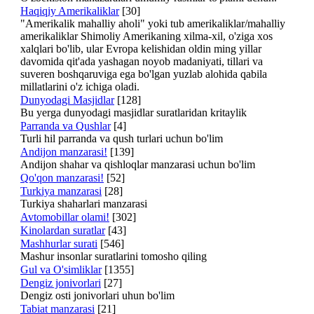
Haqiqiy Amerikaliklar
[30]
"Amerikalik mahalliy aholi" yoki tub amerikaliklar/mahalliy
amerikaliklar Shimoliy Amerikaning xilma-xil, o'ziga xos
xalqlari bo'lib, ular Evropa kelishidan oldin ming yillar
davomida qit'ada yashagan noyob madaniyati, tillari va
suveren boshqaruviga ega bo'lgan yuzlab alohida qabila
millatlarini o'z ichiga oladi.
Dunyodagi Masjidlar
[128]
Bu yerga dunyodagi masjidlar suratlaridan kritaylik
Parranda va Qushlar
[4]
Turli hil parranda va qush turlari uchun bo'lim
Andijon manzarasi!
[139]
Andijon shahar va qishloqlar manzarasi uchun bo'lim
Qo'qon manzarasi!
[52]
Turkiya manzarasi
[28]
Turkiya shaharlari manzarasi
Avtomobillar olami!
[302]
Kinolardan suratlar
[43]
Mashhurlar surati
[546]
Mashur insonlar suratlarini tomosho qiling
Gul va O'simliklar
[1355]
Dengiz jonivorlari
[27]
Dengiz osti jonivorlari uhun bo'lim
Tabiat manzarasi
[21]