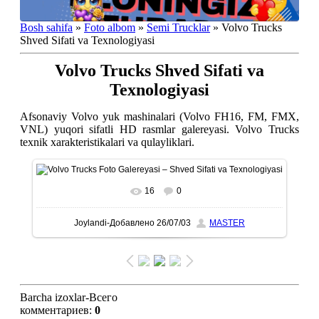
Bosh sahifa
»
Foto albom
»
Semi Trucklar
» Volvo Trucks
Shved Sifati va Texnologiyasi
Volvo Trucks Shved Sifati va
Texnologiyasi
Afsonaviy Volvo yuk mashinalari (Volvo FH16, FM, FMX,
VNL) yuqori sifatli HD rasmlar galereyasi. Volvo Trucks
texnik xarakteristikalari va qulayliklari.
16
0
To'liq ko'rish-В реальном размере
1080x1080
/ 184.2Kb
Joylandi-Добавлено
26/07/03
MASTER
Barcha izoxlar-Всего
комментариев
:
0