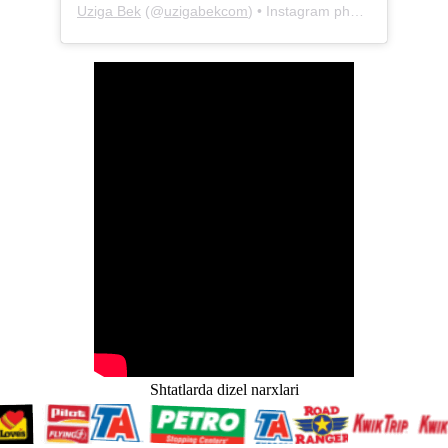
Uziga Bek
(@
uzigabekcom
) • Instagram photos and videos
Shtatlarda dizel narxlari