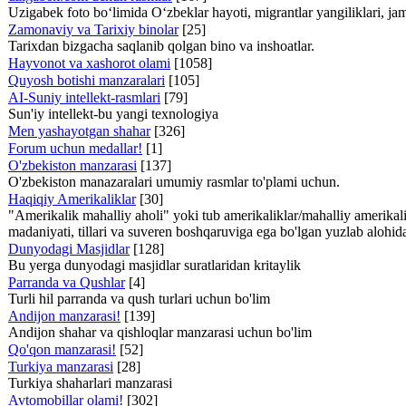
Uzigabek foto bo‘limida O‘zbeklar hayoti, migrantlar yangiliklari, ja
Zamonaviy va Tarixiy binolar
[25]
Tarixdan bizgacha saqlanib qolgan bino va inshoatlar.
Hayvonot va xashorot olami
[1058]
Quyosh botishi manzaralari
[105]
AI-Suniy intellekt-rasmlari
[79]
Sun'iy intellekt-bu yangi texnologiya
Men yashayotgan shahar
[326]
Forum uchun medallar!
[1]
O'zbekiston manzarasi
[137]
O'zbekiston manazaralari umumiy rasmlar to'plami uchun.
Haqiqiy Amerikaliklar
[30]
"Amerikalik mahalliy aholi" yoki tub amerikaliklar/mahalliy amerikali
madaniyati, tillari va suveren boshqaruviga ega bo'lgan yuzlab alohida q
Dunyodagi Masjidlar
[128]
Bu yerga dunyodagi masjidlar suratlaridan kritaylik
Parranda va Qushlar
[4]
Turli hil parranda va qush turlari uchun bo'lim
Andijon manzarasi!
[139]
Andijon shahar va qishloqlar manzarasi uchun bo'lim
Qo'qon manzarasi!
[52]
Turkiya manzarasi
[28]
Turkiya shaharlari manzarasi
Avtomobillar olami!
[302]