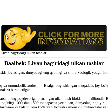
Livan bag‘ridagi ulkan toshlar
Baalbek: Livan bag‘ridagi ulkan toshlar
iroq va unumdorlik xudosi — Baalga bag‘ishlangan muqaddas joy bo‘l
alari) barpo etilgan.
sa uning poydevoriga o‘rnatilgan ulkan tosh bloklar — Trilitondir. Bu
a og‘irligi 1000 dan 1500 tonnagacha yetadigan, dunyodagi eng yirik i
, tashigani va balandlikka ko‘targani hozirgi zamonaviy muhandislar v