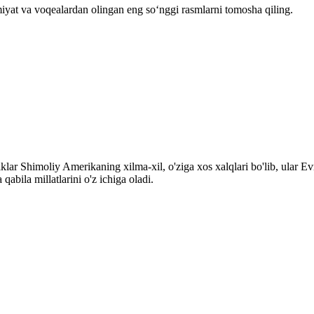
miyat va voqealardan olingan eng so‘nggi rasmlarni tomosha qiling.
klar Shimoliy Amerikaning xilma-xil, o'ziga xos xalqlari bo'lib, ular 
abila millatlarini o'z ichiga oladi.