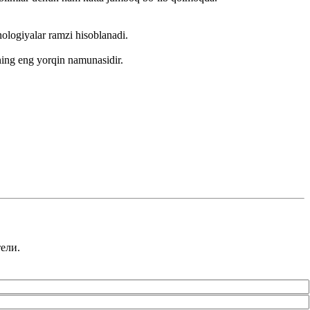
nologiyalar ramzi hisoblanadi.
ing eng yorqin namunasidir.
ели.