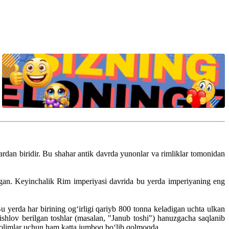
gan. Keyinchalik Rim imperiyasi davrida bu yerda imperiyaning eng
 yerda har birining og‘irligi qariyb 800 tonna keladigan uchta ulkan
shlov berilgan toshlar (masalan, "Janub toshi") hanuzgacha saqlanib
a olimlar uchun ham katta jumboq bo‘lib qolmoqda.