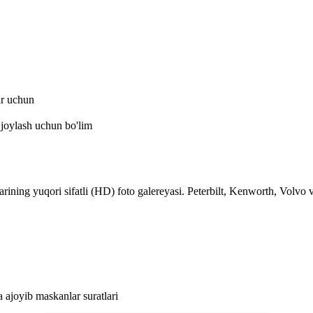
ar uchun
 joylash uchun bo'lim
ning yuqori sifatli (HD) foto galereyasi. Peterbilt, Kenworth, Volvo v
ajoyib maskanlar suratlari