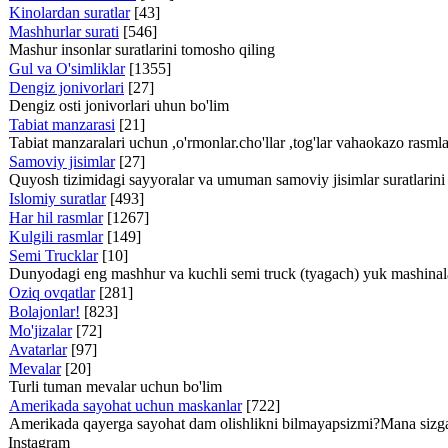
Kinolardan suratlar
[43]
Mashhurlar surati
[546]
Mashur insonlar suratlarini tomosho qiling
Gul va O'simliklar
[1355]
Dengiz jonivorlari
[27]
Dengiz osti jonivorlari uhun bo'lim
Tabiat manzarasi
[21]
Tabiat manzaralari uchun ,o'rmonlar.cho'llar ,tog'lar vahaokazo rasml
Samoviy jisimlar
[27]
Quyosh tizimidagi sayyoralar va umuman samoviy jisimlar suratlarini
Islomiy suratlar
[493]
Har hil rasmlar
[1267]
Kulgili rasmlar
[149]
Semi Trucklar
[10]
Dunyodagi eng mashhur va kuchli semi truck (tyagach) yuk mashinalari
Oziq ovqatlar
[281]
Bolajonlar!
[823]
Mo'jizalar
[72]
Avatarlar
[97]
Mevalar
[20]
Turli tuman mevalar uchun bo'lim
Amerikada sayohat uchun maskanlar
[722]
Amerikada qayerga sayohat dam olishlikni bilmayapsizmi?Mana sizga 
Instagram