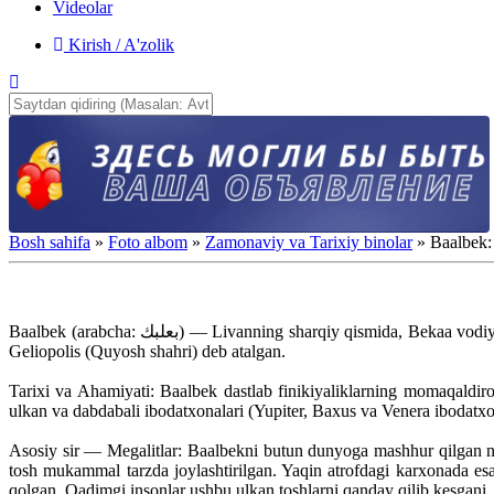
Videolar
Kirish / A'zolik
Bosh sahifa
»
Foto albom
»
Zamonaviy va Tarixiy binolar
» Baalbek: 
Baalbek (arabcha: بعلبك) — Livanning sharqiy qismida, Bekaa vodiysida joylashgan, dunyodagi eng qadimgi va sirli arxeologik yodgorliklardan biridir. Bu shahar antik davrda yunonlar va rimliklar tomonidan
Geliopolis (Quyosh shahri) deb atalgan.
Tarixi va Ahamiyati: Baalbek dastlab finikiyaliklarning momaqald
ulkan va dabdabali ibodatxonalari (Yupiter, Baxus va Venera ibodatxon
Asosiy sir — Megalitlar: Baalbekni butun dunyoga mashhur qilgan nar
tosh mukammal tarzda joylashtirilgan. Yaqin atrofdagi karxonada es
qolgan. Qadimgi insonlar ushbu ulkan toshlarni qanday qilib kesgani