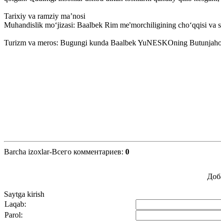
Tarixiy va ramziy ma’nosi
Muhandislik mo‘jizasi: Baalbek Rim me'morchiligining cho‘qqisi va shu 
Turizm va meros: Bugungi kunda Baalbek YuNESKOning Butunjahon mero
Barcha izoxlar-Всего комментариев
:
0
Доб
Saytga kirish
Laqab:
Parol: