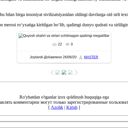
bilan birga insoniyat sivilizatsiyasidan oldingi davrlarga oid sirli tex
si ro‘yxatiga kiritilgan bo‘lib, qadimgi dunyo qudrati va sirliligin
22
0
To'liq ko'rish-В реальном размере
1024x559
/
Joylandi-Добавлено
26/06/20
MASTER
138.3Kb
Ro'yhatdan o'tganlar izox qoldirush huquqiga ega
авлять комментарии могут только зарегистрированные пользоват
[
Azolik
|
Kirish
]