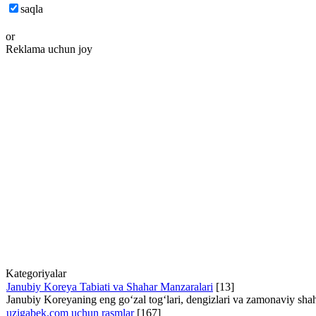
saqla
or
Reklama uchun joy
Kategoriyalar
Janubiy Koreya Tabiati va Shahar Manzaralari
[13]
Janubiy Koreyaning eng go‘zal tog‘lari, dengizlari va zamonaviy shaha
uzigabek.com uchun rasmlar
[167]