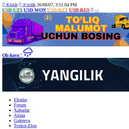
Kirish
A'zolik
26/08/07, 3:51:04 PM
USD-UZS
USD-WON
USD-KZT
USD-KGS
···
Ob-havo
°
Elonlar
Forum
Xabarlar
Aloqa
Galereya
Tezkor-Elon