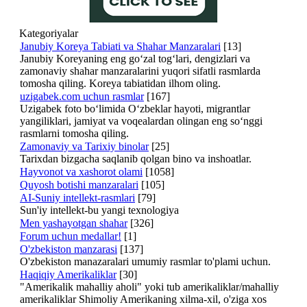
Kategoriyalar
Janubiy Koreya Tabiati va Shahar Manzaralari
[13]
Janubiy Koreyaning eng go‘zal tog‘lari, dengizlari va
zamonaviy shahar manzaralarini yuqori sifatli rasmlarda
tomosha qiling. Koreya tabiatidan ilhom oling.
uzigabek.com uchun rasmlar
[167]
Uzigabek foto bo‘limida O‘zbeklar hayoti, migrantlar
yangiliklari, jamiyat va voqealardan olingan eng so‘nggi
rasmlarni tomosha qiling.
Zamonaviy va Tarixiy binolar
[25]
Tarixdan bizgacha saqlanib qolgan bino va inshoatlar.
Hayvonot va xashorot olami
[1058]
Quyosh botishi manzaralari
[105]
AI-Suniy intellekt-rasmlari
[79]
Sun'iy intellekt-bu yangi texnologiya
Men yashayotgan shahar
[326]
Forum uchun medallar!
[1]
O'zbekiston manzarasi
[137]
O'zbekiston manazaralari umumiy rasmlar to'plami uchun.
Haqiqiy Amerikaliklar
[30]
"Amerikalik mahalliy aholi" yoki tub amerikaliklar/mahalliy
amerikaliklar Shimoliy Amerikaning xilma-xil, o'ziga xos