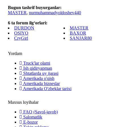
Bugun tashrif buyurganlar:
MASTER
,
nurmuhammadyoldoshev440
6 ta forum ilg‘orlari:
DURDON
MASTER
OSIYO
BAXOR
CryGirl
SANJAR80
Yordam
Truck'lar olami
Ish qidiryapman
Shtatlarda uy ijarasi
Amerikada o'qish
Amerikada bizneslar
Amerikada O'zbeklar tarixi
Maxsus loyihalar
FAQ (Savol-javob)
Salomatlik
E-bozor