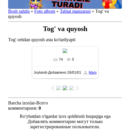
Bosh sahifa
»
Foto albom
»
Tabiat manzarasi
» Tog' va
quyosh
Tog' va quyosh
Tog' ortidan quyosh asta ko'tarilyapti
74
0
To'liq ko'rish-В реальном
Joylandi-Добавлено
26/01/01
Mars
размере
1080x1440
/ 85.2Kb
Barcha izoxlar-Всего
комментариев
:
0
Ro'yhatdan o'tganlar izox qoldirush huquqiga ega
Добавлять комментарии могут только
зарегистрированные пользователи.