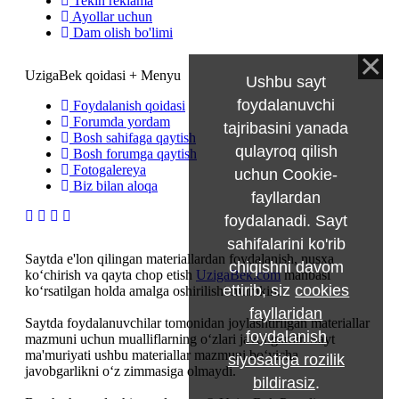
Tekin reklama
Ayollar uchun
Dam olish bo'limi
UzigaBek qoidasi + Menyu
Ushbu sayt
foydalanuvchi
Foydalanish qoidasi
Forumda yordam
tajribasini yanada
Bosh sahifaga qaytish
qulayroq qilish
Bosh forumga qaytish
Fotogalereya
uchun Cookie-
Biz bilan aloqa
fayllardan
foydalanadi. Sayt
sahifalarini ko'rib
Saytda e'lon qilingan materiallardan foydalanish, nusxa
chiqishni davom
ko‘chirish va qayta chop etish
UzigaBek.com
manbasi
ettirib, siz
cookies
ko‘rsatilgan holda amalga oshirilishi mumkin.
fayllaridan
Saytda foydalanuvchilar tomonidan joylashtirilgan materiallar
foydalanish
mazmuni uchun mualliflarning o‘zlari javobgardir. Sayt
ma'muriyati ushbu materiallar mazmuni bo‘yicha
siyosatiga rozilik
javobgarlikni o‘z zimmasiga olmaydi.
bildirasiz
.