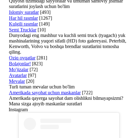
Quyosh tizimidagi sayyoralar va umuman samoviy jisimlar
suratlarini joylash uchun bo'lim
Islomiy suratlar
[493]
Har hil rasmlar
[1267]
Kulgili rasmlar
[149]
Semi Trucklar
[10]
Dunyodagi eng mashhur va kuchli semi truck (tyagach) yuk
mashinalarining yuqori sifatli (HD) foto galereyasi. Peterbilt,
Kenworth, Volvo va boshqa brendlar suratlarini tomosha
qiling.
Oziq ovqatlar
[281]
Bolajonlar!
[823]
Mo'jizalar
[72]
Avatarlar
[97]
Mevalar
[20]
Turli tuman mevalar uchun bo'lim
Amerikada sayohat uchun maskanlar
[722]
Amerikada qayerga sayohat dam olishlikni bilmayapsizmi?
Mana sizga ajoyib maskanlar suratlari
Instagram