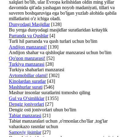
xalqlari bo'lib, ular Evropa kelishidan oldin ming yillar
davomida qit'ada yashagan noyob madaniyati, tillari va
suveren boshqaruviga ega bo'lgan yuzlab alohida qabila
millatlarini o'z ichiga oladi.
Dunyodagi Masjidlar
[128]
Bu yerga dunyodagi masjidlar suratlaridan kritaylik
Parranda va Qushlar
[4]
Turli hil parranda va qush turlari uchun bo'lim
Andijon manzarasi!
[139]
Andijon shahar va qishloqlar manzarasi uchun bo'lim
Qo'qon manzarasi!
[52]
Turkiya manzarasi
[28]
Turkiya shaharlari manzarasi
Avtomobillar olami!
[302]
Kinolardan suratlar
[43]
Mashhurlar surati
[546]
Mashur insonlar suratlarini tomosho qiling
Gul va O'simliklar
[1355]
Dengiz jonivorlari
[27]
Dengiz osti jonivorlari uhun bo'lim
Tabiat manzarasi
[21]
Tabiat manzaralari uchun ,o'rmonlar.cho'llar ,tog'lar
vahaokazo rasmlar uchun
Samoviy jisimlar
[27]