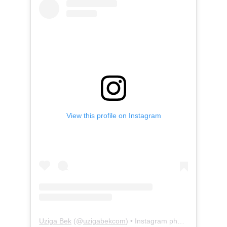
View this profile on Instagram
Uziga Bek
(@
uzigabekcom
) • Instagram photos and videos