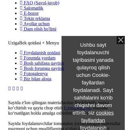
FAQ (Savol-javob)
Salomatlik
E-bozor
Tekin reklama
Ayollar uchun
Dam olish bo'limi
UzigaBek qoidasi + Menyu
Ushbu sayt
foydalanuvchi
Foydalanish qoidasi
Forumda yordam
tajribasini yanada
Bosh sahifaga qaytish
qulayroq qilish
Bosh forumga qaytish
Fotogalereya
uchun Cookie-
Biz bilan aloqa
fayllardan
foydalanadi. Sayt
sahifalarini ko'rib
Saytda e'lon qilingan materiallardan foydalanish, nusxa
chiqishni davom
ko‘chirish va qayta chop etish
UzigaBek.com
manbasi
ettirib, siz
cookies
ko‘rsatilgan holda amalga oshirilishi mumkin.
fayllaridan
Saytda foydalanuvchilar tomonidan joylashtirilgan materiallar
foydalanish
mazmuni uchun mualliflarning o‘zlari javobgardir. Sayt