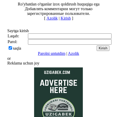
Ro'yhatdan o'tganlar izox qoldirush huquqiga ega
Добавлять комментарии могут только
зарегистрированные пользователи.
[
Azolik
|
Kirish
]
Saytga kirish
Laqab:
Parol:
saqla
Parolni untutdim
|
Azolik
or
Reklama uchun joy