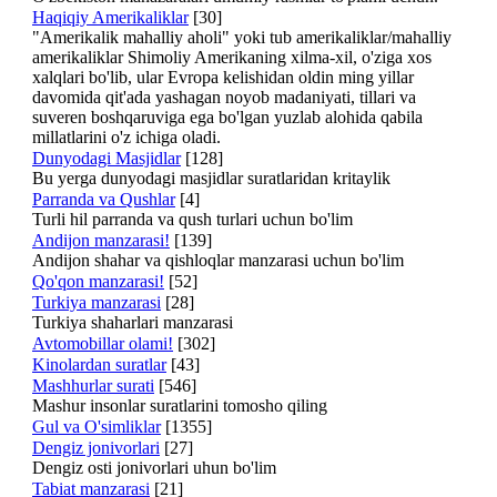
Haqiqiy Amerikaliklar
[30]
"Amerikalik mahalliy aholi" yoki tub amerikaliklar/mahalliy
amerikaliklar Shimoliy Amerikaning xilma-xil, o'ziga xos
xalqlari bo'lib, ular Evropa kelishidan oldin ming yillar
davomida qit'ada yashagan noyob madaniyati, tillari va
suveren boshqaruviga ega bo'lgan yuzlab alohida qabila
millatlarini o'z ichiga oladi.
Dunyodagi Masjidlar
[128]
Bu yerga dunyodagi masjidlar suratlaridan kritaylik
Parranda va Qushlar
[4]
Turli hil parranda va qush turlari uchun bo'lim
Andijon manzarasi!
[139]
Andijon shahar va qishloqlar manzarasi uchun bo'lim
Qo'qon manzarasi!
[52]
Turkiya manzarasi
[28]
Turkiya shaharlari manzarasi
Avtomobillar olami!
[302]
Kinolardan suratlar
[43]
Mashhurlar surati
[546]
Mashur insonlar suratlarini tomosho qiling
Gul va O'simliklar
[1355]
Dengiz jonivorlari
[27]
Dengiz osti jonivorlari uhun bo'lim
Tabiat manzarasi
[21]