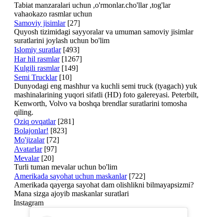
Tabiat manzaralari uchun ,o'rmonlar.cho'llar ,tog'lar
vahaokazo rasmlar uchun
Samoviy jisimlar
[27]
Quyosh tizimidagi sayyoralar va umuman samoviy jisimlar
suratlarini joylash uchun bo'lim
Islomiy suratlar
[493]
Har hil rasmlar
[1267]
Kulgili rasmlar
[149]
Semi Trucklar
[10]
Dunyodagi eng mashhur va kuchli semi truck (tyagach) yuk
mashinalarining yuqori sifatli (HD) foto galereyasi. Peterbilt,
Kenworth, Volvo va boshqa brendlar suratlarini tomosha
qiling.
Oziq ovqatlar
[281]
Bolajonlar!
[823]
Mo'jizalar
[72]
Avatarlar
[97]
Mevalar
[20]
Turli tuman mevalar uchun bo'lim
Amerikada sayohat uchun maskanlar
[722]
Amerikada qayerga sayohat dam olishlikni bilmayapsizmi?
Mana sizga ajoyib maskanlar suratlari
Instagram