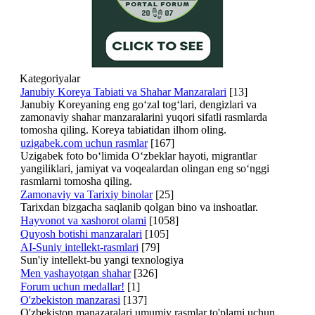
Kategoriyalar
Janubiy Koreya Tabiati va Shahar Manzaralari
[13]
Janubiy Koreyaning eng go‘zal tog‘lari, dengizlari va
zamonaviy shahar manzaralarini yuqori sifatli rasmlarda
tomosha qiling. Koreya tabiatidan ilhom oling.
uzigabek.com uchun rasmlar
[167]
Uzigabek foto bo‘limida O‘zbeklar hayoti, migrantlar
yangiliklari, jamiyat va voqealardan olingan eng so‘nggi
rasmlarni tomosha qiling.
Zamonaviy va Tarixiy binolar
[25]
Tarixdan bizgacha saqlanib qolgan bino va inshoatlar.
Hayvonot va xashorot olami
[1058]
Quyosh botishi manzaralari
[105]
AI-Suniy intellekt-rasmlari
[79]
Sun'iy intellekt-bu yangi texnologiya
Men yashayotgan shahar
[326]
Forum uchun medallar!
[1]
O'zbekiston manzarasi
[137]
O'zbekiston manazaralari umumiy rasmlar to'plami uchun.