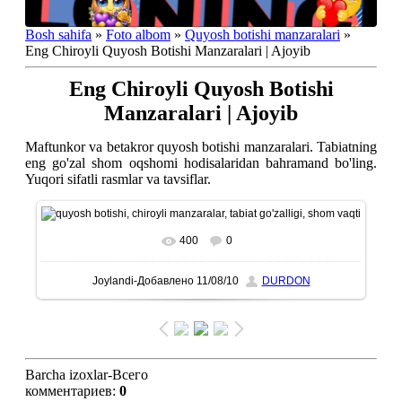
Bosh sahifa
»
Foto albom
»
Quyosh botishi manzaralari
»
Eng Chiroyli Quyosh Botishi Manzaralari | Ajoyib
Eng Chiroyli Quyosh Botishi
Manzaralari | Ajoyib
Maftunkor va betakror quyosh botishi manzaralari. Tabiatning
eng go'zal shom oqshomi hodisalaridan bahramand bo'ling.
Yuqori sifatli rasmlar va tavsiflar.
400
0
To'liq ko'rish-В реальном размере
600x400
/ 29.5Kb
Joylandi-Добавлено
11/08/10
DURDON
Barcha izoxlar-Всего
комментариев
:
0