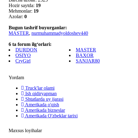
Hozir saytda:
19
Mehmonlar:
19
Azolar:
0
Bugun tashrif buyurganlar:
MASTER
,
nurmuhammadyoldoshev440
6 ta forum ilg‘orlari:
DURDON
MASTER
OSIYO
BAXOR
CryGirl
SANJAR80
Yordam
Truck'lar olami
Ish qidiryapman
Shtatlarda uy ijarasi
Amerikada o'qish
Amerikada bizneslar
Amerikada O'zbeklar tarixi
Maxsus loyihalar