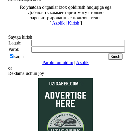
Ro'yhatdan o'tganlar izox qoldirush huquqiga ega
Добавлять комментарии могут только
зарегистрированные пользователи.
[
Azolik
|
Kirish
]
Saytga kirish
Laqab:
Parol:
saqla
Parolni untutdim
|
Azolik
or
Reklama uchun joy