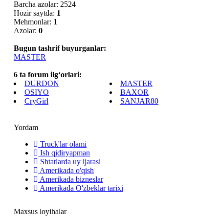
Barcha azolar: 2524
Hozir saytda:
1
Mehmonlar:
1
Azolar:
0
Bugun tashrif buyurganlar:
MASTER
6 ta forum ilg‘orlari:
DURDON
MASTER
OSIYO
BAXOR
CryGirl
SANJAR80
Yordam
Truck'lar olami
Ish qidiryapman
Shtatlarda uy ijarasi
Amerikada o'qish
Amerikada bizneslar
Amerikada O'zbeklar tarixi
Maxsus loyihalar