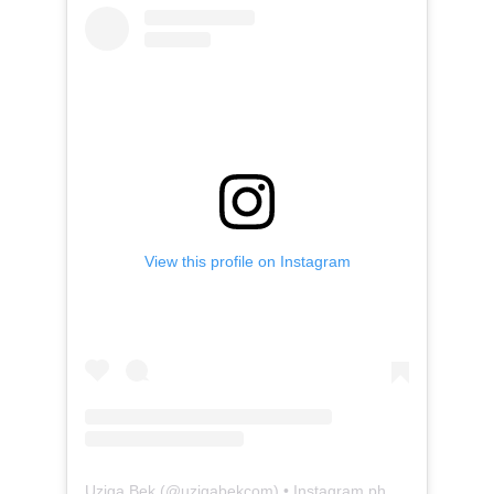
View this profile on Instagram
Uziga Bek
(@
uzigabekcom
) • Instagram photos and videos