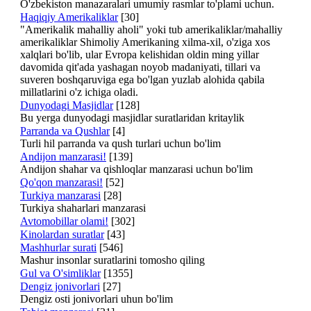
O'zbekiston manazaralari umumiy rasmlar to'plami uchun.
Haqiqiy Amerikaliklar
[30]
"Amerikalik mahalliy aholi" yoki tub amerikaliklar/mahalliy
amerikaliklar Shimoliy Amerikaning xilma-xil, o'ziga xos
xalqlari bo'lib, ular Evropa kelishidan oldin ming yillar
davomida qit'ada yashagan noyob madaniyati, tillari va
suveren boshqaruviga ega bo'lgan yuzlab alohida qabila
millatlarini o'z ichiga oladi.
Dunyodagi Masjidlar
[128]
Bu yerga dunyodagi masjidlar suratlaridan kritaylik
Parranda va Qushlar
[4]
Turli hil parranda va qush turlari uchun bo'lim
Andijon manzarasi!
[139]
Andijon shahar va qishloqlar manzarasi uchun bo'lim
Qo'qon manzarasi!
[52]
Turkiya manzarasi
[28]
Turkiya shaharlari manzarasi
Avtomobillar olami!
[302]
Kinolardan suratlar
[43]
Mashhurlar surati
[546]
Mashur insonlar suratlarini tomosho qiling
Gul va O'simliklar
[1355]
Dengiz jonivorlari
[27]
Dengiz osti jonivorlari uhun bo'lim