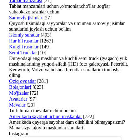
Tabiat manzarasi
[21]
Tabiat manzaralari uchun ,o'rmonlar.cho'llar ,tog'lar
vahaokazo rasmlar uchun
Samoviy jisimlar
[27]
Quyosh tizimidagi sayyoralar va umuman samoviy jisimlar
suratlarini joylash uchun bo'lim
Islomiy suratlar
[493]
Har hil rasmlar
[1267]
Kulgili rasmlar
[149]
Semi Trucklar
[10]
Dunyodagi eng mashhur va kuchli semi truck (tyagach) yuk
mashinalarining yuqori sifatli (HD) foto galereyasi. Peterbilt,
Kenworth, Volvo va boshqa brendlar suratlarini tomosha
qiling.
Oziq ovqatlar
[281]
Bolajonlar!
[823]
Mo'jizalar
[72]
Avatarlar
[97]
Mevalar
[20]
Turli tuman mevalar uchun bo'lim
Amerikada sayohat uchun maskanlar
[722]
Amerikada qayerga sayohat dam olishlikni bilmayapsizmi?
Mana sizga ajoyib maskanlar suratlari
Instagram