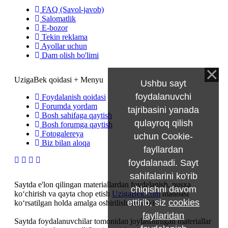
FAQ (Savol-javob)
Salomatlik
E-bozor
Tekin reklama
Ayollar uchun
Dam olish bo'limi
UzigaBek qoidasi + Menyu
Ushbu sayt
foydalanuvchi
Foydalanish qoidasi
Forumda yordam
tajribasini yanada
Bosh sahifaga qaytish
qulayroq qilish
Bosh forumga qaytish
Fotogalereya
uchun Cookie-
Biz bilan aloqa
fayllardan
foydalanadi. Sayt
sahifalarini ko'rib
Saytda e'lon qilingan materiallardan foydalanish, nusxa
chiqishni davom
ko‘chirish va qayta chop etish
UzigaBek.com
manbasi
ettirib, siz
cookies
ko‘rsatilgan holda amalga oshirilishi mumkin.
fayllaridan
Saytda foydalanuvchilar tomonidan joylashtirilgan materiallar