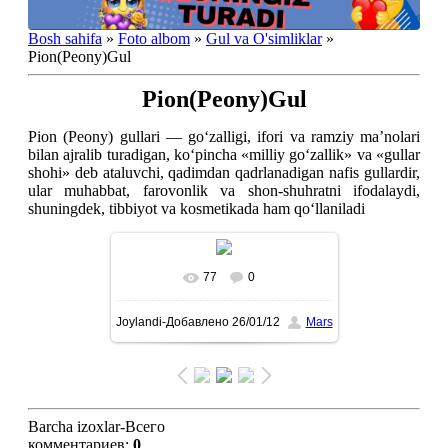
Bosh sahifa
»
Foto albom
»
Gul va O'simliklar
»
Pion(Peony)Gul
Pion(Peony)Gul
Pion (Peony) gullari — goʻzalligi, ifori va ramziy maʼnolari
bilan ajralib turadigan, koʻpincha «milliy goʻzallik» va «gullar
shohi» deb ataluvchi, qadimdan qadrlanadigan nafis gullardir,
ular muhabbat, farovonlik va shon-shuhratni ifodalaydi,
shuningdek, tibbiyot va kosmetikada ham qoʻllaniladi
77
0
To'liq ko'rish-В реальном
Joylandi-Добавлено
26/01/12
Mars
размере
1024x1365
/ 128.0Kb
Barcha izoxlar-Всего
комментариев
:
0