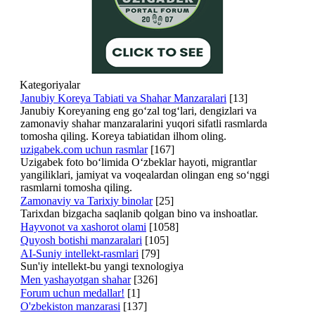
Kategoriyalar
Janubiy Koreya Tabiati va Shahar Manzaralari
[13]
Janubiy Koreyaning eng go‘zal tog‘lari, dengizlari va
zamonaviy shahar manzaralarini yuqori sifatli rasmlarda
tomosha qiling. Koreya tabiatidan ilhom oling.
uzigabek.com uchun rasmlar
[167]
Uzigabek foto bo‘limida O‘zbeklar hayoti, migrantlar
yangiliklari, jamiyat va voqealardan olingan eng so‘nggi
rasmlarni tomosha qiling.
Zamonaviy va Tarixiy binolar
[25]
Tarixdan bizgacha saqlanib qolgan bino va inshoatlar.
Hayvonot va xashorot olami
[1058]
Quyosh botishi manzaralari
[105]
AI-Suniy intellekt-rasmlari
[79]
Sun'iy intellekt-bu yangi texnologiya
Men yashayotgan shahar
[326]
Forum uchun medallar!
[1]
O'zbekiston manzarasi
[137]