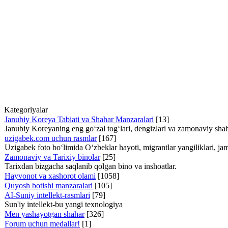
Kategoriyalar
Janubiy Koreya Tabiati va Shahar Manzaralari
[13]
Janubiy Koreyaning eng go‘zal tog‘lari, dengizlari va zamonaviy shaha
uzigabek.com uchun rasmlar
[167]
Uzigabek foto bo‘limida O‘zbeklar hayoti, migrantlar yangiliklari, ja
Zamonaviy va Tarixiy binolar
[25]
Tarixdan bizgacha saqlanib qolgan bino va inshoatlar.
Hayvonot va xashorot olami
[1058]
Quyosh botishi manzaralari
[105]
AI-Suniy intellekt-rasmlari
[79]
Sun'iy intellekt-bu yangi texnologiya
Men yashayotgan shahar
[326]
Forum uchun medallar!
[1]