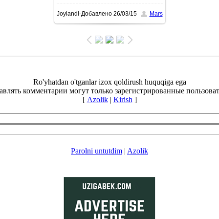
Joylandi-Добавлено
26/03/15
Mars
размере
897x1600
/ 641.0Kb
Ro'yhatdan o'tganlar izox qoldirush huquqiga ega
авлять комментарии могут только зарегистрированные пользоват
[
Azolik
|
Kirish
]
Parolni untutdim
|
Azolik