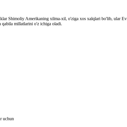
klar Shimoliy Amerikaning xilma-xil, o'ziga xos xalqlari bo'lib, ular 
abila millatlarini o'z ichiga oladi.
ar uchun