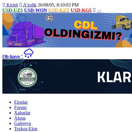
Kirish
A'zolik
26/08/05, 8:10:03 PM
USD-UZS
USD-WON
USD-KZT
USD-KGS
···
Ob-havo
°
Elonlar
Forum
Xabarlar
Aloqa
Galereya
Tezkor-Elon