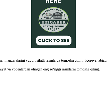
r manzaralarini yuqori sifatli rasmlarda tomosha qiling. Koreya tabiati
miyat va voqealardan olingan eng so‘nggi rasmlarni tomosha qiling.