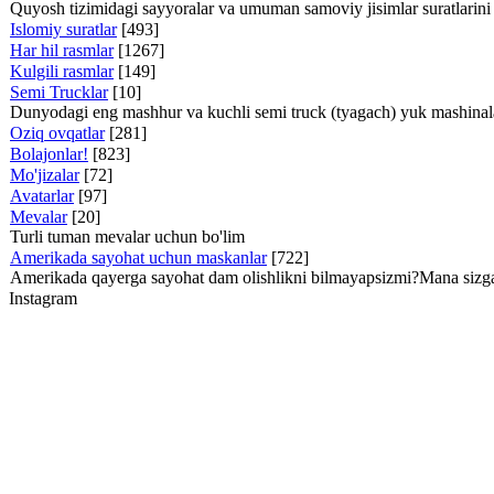
Quyosh tizimidagi sayyoralar va umuman samoviy jisimlar suratlarini
Islomiy suratlar
[493]
Har hil rasmlar
[1267]
Kulgili rasmlar
[149]
Semi Trucklar
[10]
Dunyodagi eng mashhur va kuchli semi truck (tyagach) yuk mashinalari
Oziq ovqatlar
[281]
Bolajonlar!
[823]
Mo'jizalar
[72]
Avatarlar
[97]
Mevalar
[20]
Turli tuman mevalar uchun bo'lim
Amerikada sayohat uchun maskanlar
[722]
Amerikada qayerga sayohat dam olishlikni bilmayapsizmi?Mana sizga 
Instagram