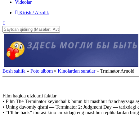
Videolar
Kirish / A'zolik
Bosh sahifa
»
Foto albom
»
Kinolardan suratlar
» Trminator Arnold
Film haqida qiziqarli faktlar
• Film The Terminator keyinchalik butun bir mashhur franchayzaga a
• Uning davomiy qismi — Terminator 2: Judgment Day — tarixdagi eng 
• “I’ll be back” iborasi kino tarixidagi eng mashhur replikalardan biri