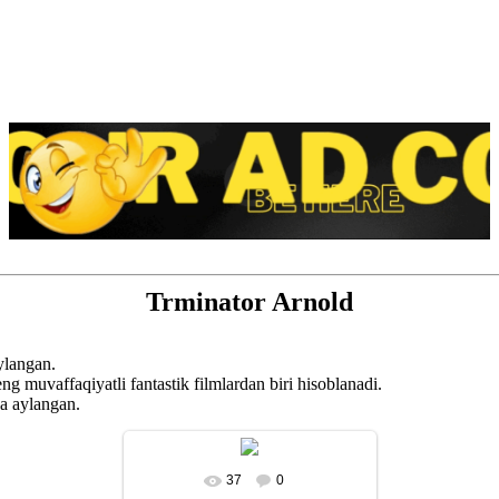
Trminator Arnold
ylangan.
muvaffaqiyatli fantastik filmlardan biri hisoblanadi.
ga aylangan.
37
0
To'liq ko'rish-В реальном