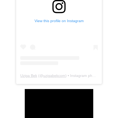
View this profile on Instagram
Uziga Bek
(@
uzigabekcom
) • Instagram photos and videos