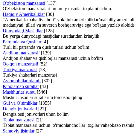
O'zbekiston manzarasi
[137]
O'zbekiston manazaralari umumiy rasmlar to'plami uchun.
Haqiqiy Amerikaliklar
[30]
"Amerikalik mahalliy aholi" yoki tub amerikaliklar/mahalliy amerikali
madaniyati, tillari va suveren boshqaruviga ega bo'lgan yuzlab alohida q
Dunyodagi Masjidlar
[128]
Bu yerga dunyodagi masjidlar suratlaridan kritaylik
Parranda va Qushlar
[4]
Turli hil parranda va qush turlari uchun bo'lim
Andijon manzarasi!
[139]
Andijon shahar va qishloqlar manzarasi uchun bo'lim
Qo'qon manzarasi!
[52]
Turkiya manzarasi
[28]
Turkiya shaharlari manzarasi
Avtomobillar olami!
[302]
Kinolardan suratlar
[43]
Mashhurlar surati
[546]
Mashur insonlar suratlarini tomosho qiling
Gul va O'simliklar
[1355]
Dengiz jonivorlari
[27]
Dengiz osti jonivorlari uhun bo'lim
Tabiat manzarasi
[21]
Tabiat manzaralari uchun ,o'rmonlar.cho'llar ,tog'lar vahaokazo rasml
Samoviy jisimlar
[27]