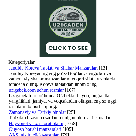
Kategoriyalar
Janubiy Koreya Tabiati va Shahar Manzaralari
[13]
Janubiy Koreyaning eng go‘zal tog‘lari, dengizlari va
zamonaviy shahar manzaralarini yuqori sifatli rasmlarda
tomosha qiling. Koreya tabiatidan ilhom oling.
uzigabek.com uchun rasmlar
[167]
Uzigabek foto bo‘limida O‘zbeklar hayoti, migrantlar
yangiliklari, jamiyat va voqealardan olingan eng so‘nggi
rasmlarni tomosha qiling.
Zamonaviy va Tarixiy binolar
[25]
Tarixdan bizgacha saqlanib qolgan bino va inshoatlar.
Hayvonot va xashorot olami
[1058]
Quyosh botishi manzaralari
[105]
AI-Suniy intellekt-rasmlari
[79]