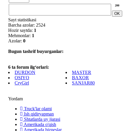
200
Sayt statistikasi
Barcha azolar: 2524
Hozir saytda:
1
Mehmonlar:
1
Azolar:
0
Bugun tashrif buyurganlar:
6 ta forum ilg‘orlari:
DURDON
MASTER
OSIYO
BAXOR
CryGirl
SANJAR80
Yordam
Truck'lar olami
Ish qidiryapman
Shtatlarda uy ijarasi
Amerikada o'qish
Amerikada bizneslar