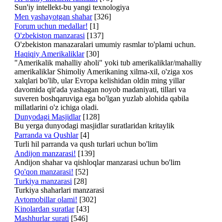
Sun'iy intellekt-bu yangi texnologiya
Men yashayotgan shahar
[326]
Forum uchun medallar!
[1]
O'zbekiston manzarasi
[137]
O'zbekiston manazaralari umumiy rasmlar to'plami uchun.
Haqiqiy Amerikaliklar
[30]
"Amerikalik mahalliy aholi" yoki tub amerikaliklar/mahalliy
amerikaliklar Shimoliy Amerikaning xilma-xil, o'ziga xos
xalqlari bo'lib, ular Evropa kelishidan oldin ming yillar
davomida qit'ada yashagan noyob madaniyati, tillari va
suveren boshqaruviga ega bo'lgan yuzlab alohida qabila
millatlarini o'z ichiga oladi.
Dunyodagi Masjidlar
[128]
Bu yerga dunyodagi masjidlar suratlaridan kritaylik
Parranda va Qushlar
[4]
Turli hil parranda va qush turlari uchun bo'lim
Andijon manzarasi!
[139]
Andijon shahar va qishloqlar manzarasi uchun bo'lim
Qo'qon manzarasi!
[52]
Turkiya manzarasi
[28]
Turkiya shaharlari manzarasi
Avtomobillar olami!
[302]
Kinolardan suratlar
[43]
Mashhurlar surati
[546]