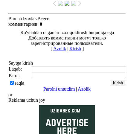
Barcha izoxlar-Всего
комментариев
:
0
Ro'yhatdan o'tganlar izox qoldirush huquqiga ega
Добавлять комментарии могут только
зарегистрированные пользователи.
[
Azolik
|
Kirish
]
Saytga kirish
Laqab:
Parol:
saqla
Parolni untutdim
|
Azolik
or
Reklama uchun joy