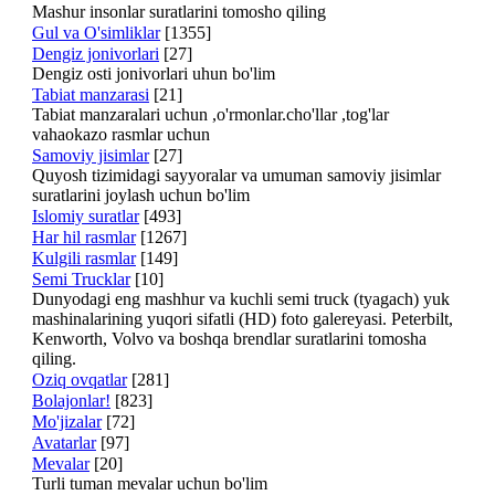
Mashur insonlar suratlarini tomosho qiling
Gul va O'simliklar
[1355]
Dengiz jonivorlari
[27]
Dengiz osti jonivorlari uhun bo'lim
Tabiat manzarasi
[21]
Tabiat manzaralari uchun ,o'rmonlar.cho'llar ,tog'lar
vahaokazo rasmlar uchun
Samoviy jisimlar
[27]
Quyosh tizimidagi sayyoralar va umuman samoviy jisimlar
suratlarini joylash uchun bo'lim
Islomiy suratlar
[493]
Har hil rasmlar
[1267]
Kulgili rasmlar
[149]
Semi Trucklar
[10]
Dunyodagi eng mashhur va kuchli semi truck (tyagach) yuk
mashinalarining yuqori sifatli (HD) foto galereyasi. Peterbilt,
Kenworth, Volvo va boshqa brendlar suratlarini tomosha
qiling.
Oziq ovqatlar
[281]
Bolajonlar!
[823]
Mo'jizalar
[72]
Avatarlar
[97]
Mevalar
[20]
Turli tuman mevalar uchun bo'lim