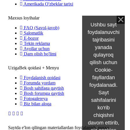
Amerikada O'zbeklar tarixi
Maxsus loyihalar
Ushbu sayt
FAQ (Savol-javob)
foydalanuvchi
Salomatlik
E-bozor
tajribasini
Tekin reklama
yanada
Ayollar uchun
Dam olish bo'limi
qulayroq
qilish uchun
UzigaBek qoidasi + Menyu
Cookie-
fayllardan
Foydalanish qoidasi
Forumda yordam
foydalanadi.
Bosh sahifaga qaytish
Sayt
Bosh forumga qaytish
Fotogalereya
sahifalarini
Biz bilan aloqa
ko'rib
chiqishni
davom ettirib,
Saytda e'lon qilingan materiallardan foydalanish, nusxa