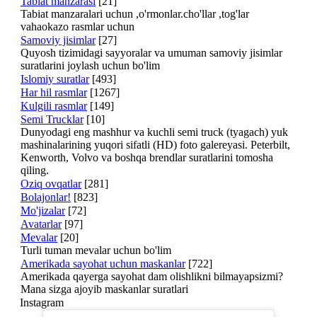
Tabiat manzarasi
[21]
Tabiat manzaralari uchun ,o'rmonlar.cho'llar ,tog'lar
vahaokazo rasmlar uchun
Samoviy jisimlar
[27]
Quyosh tizimidagi sayyoralar va umuman samoviy jisimlar
suratlarini joylash uchun bo'lim
Islomiy suratlar
[493]
Har hil rasmlar
[1267]
Kulgili rasmlar
[149]
Semi Trucklar
[10]
Dunyodagi eng mashhur va kuchli semi truck (tyagach) yuk
mashinalarining yuqori sifatli (HD) foto galereyasi. Peterbilt,
Kenworth, Volvo va boshqa brendlar suratlarini tomosha
qiling.
Oziq ovqatlar
[281]
Bolajonlar!
[823]
Mo'jizalar
[72]
Avatarlar
[97]
Mevalar
[20]
Turli tuman mevalar uchun bo'lim
Amerikada sayohat uchun maskanlar
[722]
Amerikada qayerga sayohat dam olishlikni bilmayapsizmi?
Mana sizga ajoyib maskanlar suratlari
Instagram