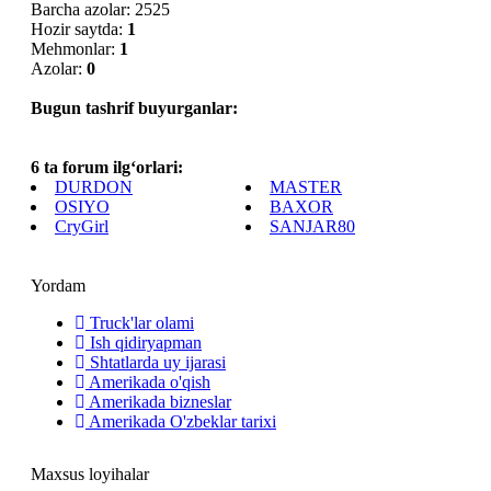
Barcha azolar: 2525
Hozir saytda:
1
Mehmonlar:
1
Azolar:
0
Bugun tashrif buyurganlar:
6 ta forum ilg‘orlari:
DURDON
MASTER
OSIYO
BAXOR
CryGirl
SANJAR80
Yordam
Truck'lar olami
Ish qidiryapman
Shtatlarda uy ijarasi
Amerikada o'qish
Amerikada bizneslar
Amerikada O'zbeklar tarixi
Maxsus loyihalar