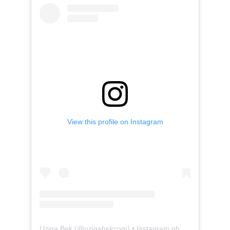
View this profile on Instagram
Uziga Bek
(@
uzigabekcom
) • Instagram photos and videos