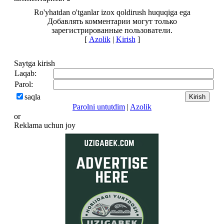
Ro'yhatdan o'tganlar izox qoldirush huquqiga ega
Добавлять комментарии могут только
зарегистрированные пользователи.
[
Azolik
|
Kirish
]
Saytga kirish
Laqab:
Parol:
saqla
Parolni untutdim
|
Azolik
or
Reklama uchun joy