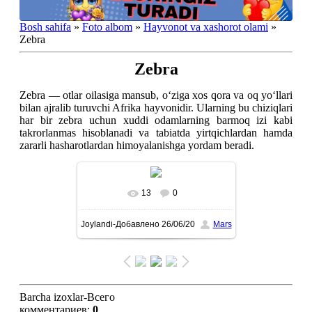
Bosh sahifa
»
Foto albom
»
Hayvonot va xashorot olami
»
Zebra
Zebra
Zebra — otlar oilasiga mansub, o‘ziga xos qora va oq yo‘llari
bilan ajralib turuvchi Afrika hayvonidir. Ularning bu chiziqlari
har bir zebra uchun xuddi odamlarning barmoq izi kabi
takrorlanmas hisoblanadi va tabiatda yirtqichlardan hamda
zararli hasharotlardan himoyalanishga yordam beradi.
13
0
To'liq ko'rish-В реальном
Joylandi-Добавлено
26/06/20
Mars
размере
893x1600
/ 371.5Kb
Barcha izoxlar-Всего
комментариев
:
0