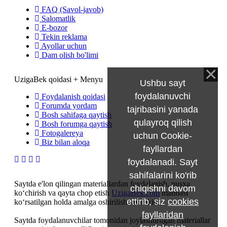
FAQ (Savol-javob)
Salomatlik
E-bozor
Tekin reklama
Ayollar uchun
Dam olish bo'limi
UzigaBek qoidasi + Menyu
Ushbu sayt
foydalanuvchi
Foydalanish qoidasi
Forumda yordam
tajribasini yanada
Bosh sahifaga qaytish
qulayroq qilish
Bosh forumga qaytish
Fotogalereya
uchun Cookie-
Biz bilan aloqa
fayllardan
foydalanadi. Sayt
sahifalarini ko'rib
Saytda e'lon qilingan materiallardan foydalanish, nusxa
chiqishni davom
ko‘chirish va qayta chop etish
UzigaBek.com
manbasi
ettirib, siz
cookies
ko‘rsatilgan holda amalga oshirilishi mumkin.
fayllaridan
Saytda foydalanuvchilar tomonidan joylashtirilgan materiallar