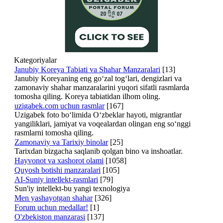
Kategoriyalar
Janubiy Koreya Tabiati va Shahar Manzaralari
[13]
Janubiy Koreyaning eng go‘zal tog‘lari, dengizlari va
zamonaviy shahar manzaralarini yuqori sifatli rasmlarda
tomosha qiling. Koreya tabiatidan ilhom oling.
uzigabek.com uchun rasmlar
[167]
Uzigabek foto bo‘limida O‘zbeklar hayoti, migrantlar
yangiliklari, jamiyat va voqealardan olingan eng so‘nggi
rasmlarni tomosha qiling.
Zamonaviy va Tarixiy binolar
[25]
Tarixdan bizgacha saqlanib qolgan bino va inshoatlar.
Hayvonot va xashorot olami
[1058]
Quyosh botishi manzaralari
[105]
AI-Suniy intellekt-rasmlari
[79]
Sun'iy intellekt-bu yangi texnologiya
Men yashayotgan shahar
[326]
Forum uchun medallar!
[1]
O'zbekiston manzarasi
[137]