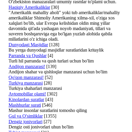
O'zbekiston manazaralari umumiy rasmlar to'plami uchun.
Haqiqiy Amerikaliklar
[30]
"Amerikalik mahalliy aholi" yoki tub amerikaliklar/mahalliy
amerikaliklar Shimoliy Amerikaning xilma-xil, o'ziga xos
xalqlari bo'lib, ular Evropa kelishidan oldin ming yillar
davomida qit'ada yashagan noyob madaniyati, tillari va
suveren boshqaruviga ega bo'lgan yuzlab alohida qabila
millatlarini o'z ichiga oladi.
Dunyodagi Masjidlar
[128]
Bu yerga dunyodagi masjidlar suratlaridan kritaylik
Parranda va Qushlar
[4]
Turli hil parranda va qush turlari uchun bo'lim
Andijon manzarasi!
[139]
Andijon shahar va qishloqlar manzarasi uchun bo'lim
Qo'qon manzarasi!
[52]
Turkiya manzarasi
[28]
Turkiya shaharlari manzarasi
Avtomobillar olami!
[302]
Kinolardan suratlar
[43]
Mashhurlar surati
[546]
Mashur insonlar suratlarini tomosho qiling
Gul va O'simliklar
[1355]
Dengiz jonivorlari
[27]
Dengiz osti jonivorlari uhun bo'lim