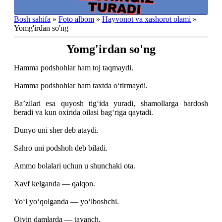
Bosh sahifa
»
Foto albom
»
Hayvonot va xashorot olami
»
Yomg'irdan so'ng
Yomg'irdan so'ng
Hamma podshohlar ham toj taqmaydi.
Hamma podshohlar ham taxtda o‘tirmaydi.
Ba’zilari esa quyosh tig‘ida yuradi, shamollarga bardosh
beradi va kun oxirida oilasi bag‘riga qaytadi.
Dunyo uni sher deb ataydi.
Sahro uni podshoh deb biladi.
Ammo bolalari uchun u shunchaki ota.
Xavf kelganda — qalqon.
Yo‘l yo‘qolganda — yo‘lboshchi.
Qiyin damlarda — tayanch.