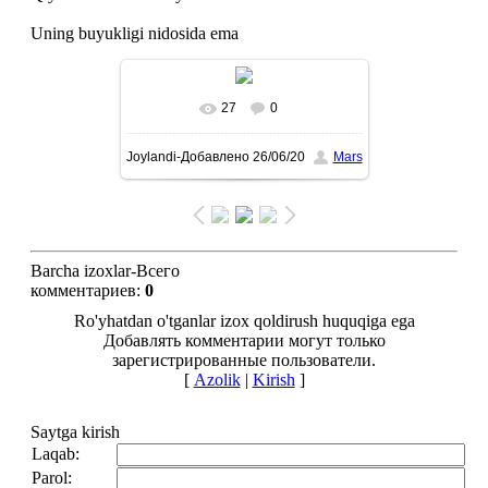
Uning buyukligi nidosida ema
27
0
To'liq ko'rish-В реальном
Joylandi-Добавлено
26/06/20
Mars
размере
893x1600
/ 224.4Kb
Barcha izoxlar-Всего
комментариев
:
0
Ro'yhatdan o'tganlar izox qoldirush huquqiga ega
Добавлять комментарии могут только
зарегистрированные пользователи.
[
Azolik
|
Kirish
]
Saytga kirish
Laqab:
Parol: