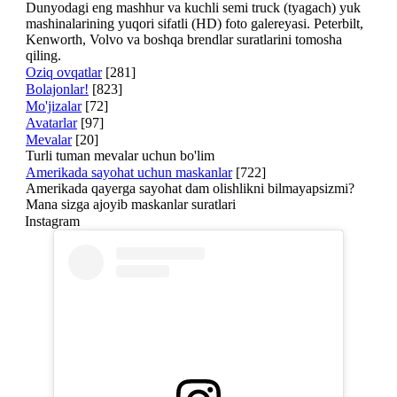
Dunyodagi eng mashhur va kuchli semi truck (tyagach) yuk
mashinalarining yuqori sifatli (HD) foto galereyasi. Peterbilt,
Kenworth, Volvo va boshqa brendlar suratlarini tomosha
qiling.
Oziq ovqatlar
[281]
Bolajonlar!
[823]
Mo'jizalar
[72]
Avatarlar
[97]
Mevalar
[20]
Turli tuman mevalar uchun bo'lim
Amerikada sayohat uchun maskanlar
[722]
Amerikada qayerga sayohat dam olishlikni bilmayapsizmi?
Mana sizga ajoyib maskanlar suratlari
Instagram