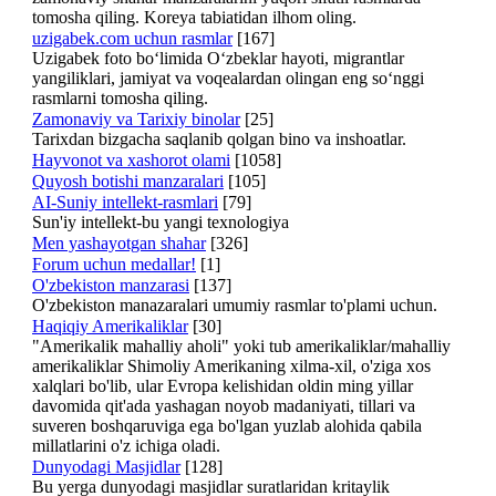
tomosha qiling. Koreya tabiatidan ilhom oling.
uzigabek.com uchun rasmlar
[167]
Uzigabek foto bo‘limida O‘zbeklar hayoti, migrantlar
yangiliklari, jamiyat va voqealardan olingan eng so‘nggi
rasmlarni tomosha qiling.
Zamonaviy va Tarixiy binolar
[25]
Tarixdan bizgacha saqlanib qolgan bino va inshoatlar.
Hayvonot va xashorot olami
[1058]
Quyosh botishi manzaralari
[105]
AI-Suniy intellekt-rasmlari
[79]
Sun'iy intellekt-bu yangi texnologiya
Men yashayotgan shahar
[326]
Forum uchun medallar!
[1]
O'zbekiston manzarasi
[137]
O'zbekiston manazaralari umumiy rasmlar to'plami uchun.
Haqiqiy Amerikaliklar
[30]
"Amerikalik mahalliy aholi" yoki tub amerikaliklar/mahalliy
amerikaliklar Shimoliy Amerikaning xilma-xil, o'ziga xos
xalqlari bo'lib, ular Evropa kelishidan oldin ming yillar
davomida qit'ada yashagan noyob madaniyati, tillari va
suveren boshqaruviga ega bo'lgan yuzlab alohida qabila
millatlarini o'z ichiga oladi.
Dunyodagi Masjidlar
[128]
Bu yerga dunyodagi masjidlar suratlaridan kritaylik