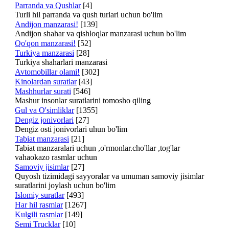
Parranda va Qushlar
[4]
Turli hil parranda va qush turlari uchun bo'lim
Andijon manzarasi!
[139]
Andijon shahar va qishloqlar manzarasi uchun bo'lim
Qo'qon manzarasi!
[52]
Turkiya manzarasi
[28]
Turkiya shaharlari manzarasi
Avtomobillar olami!
[302]
Kinolardan suratlar
[43]
Mashhurlar surati
[546]
Mashur insonlar suratlarini tomosho qiling
Gul va O'simliklar
[1355]
Dengiz jonivorlari
[27]
Dengiz osti jonivorlari uhun bo'lim
Tabiat manzarasi
[21]
Tabiat manzaralari uchun ,o'rmonlar.cho'llar ,tog'lar
vahaokazo rasmlar uchun
Samoviy jisimlar
[27]
Quyosh tizimidagi sayyoralar va umuman samoviy jisimlar
suratlarini joylash uchun bo'lim
Islomiy suratlar
[493]
Har hil rasmlar
[1267]
Kulgili rasmlar
[149]
Semi Trucklar
[10]