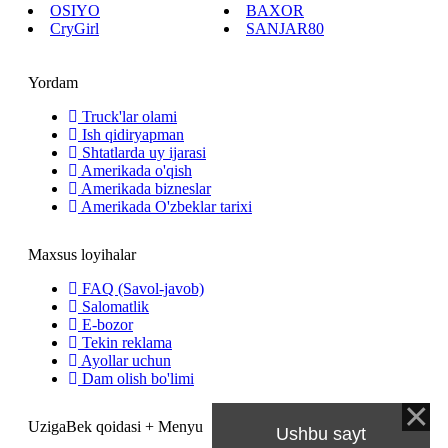
OSIYO
BAXOR
CryGirl
SANJAR80
Yordam
Truck'lar olami
Ish qidiryapman
Shtatlarda uy ijarasi
Amerikada o'qish
Amerikada bizneslar
Amerikada O'zbeklar tarixi
Maxsus loyihalar
FAQ (Savol-javob)
Salomatlik
E-bozor
Tekin reklama
Ayollar uchun
Dam olish bo'limi
UzigaBek qoidasi + Menyu
Ushbu sayt