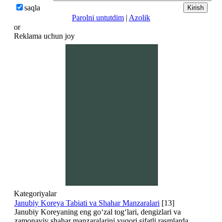
saqla
Parolni untutdim
|
Azolik
or
Reklama uchun joy
Kategoriyalar
Janubiy Koreya Tabiati va Shahar Manzaralari
[13]
Janubiy Koreyaning eng go‘zal tog‘lari, dengizlari va
zamonaviy shahar manzaralarini yuqori sifatli rasmlarda