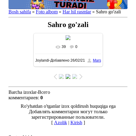
Bosh sahifa
»
Foto albom
»
Har hil rasmlar
» Sahro go'zali
Sahro go'zali
39
0
To'liq ko'rish-В реальном
Joylandi-Добавлено
26/02/21
Mars
размере
1080x1440
/ 201.0Kb
Barcha izoxlar-Всего
комментариев
:
0
Ro'yhatdan o'tganlar izox qoldirush huquqiga ega
Добавлять комментарии могут только
зарегистрированные пользователи.
[
Azolik
|
Kirish
]