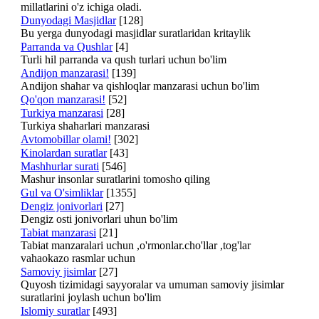
millatlarini o'z ichiga oladi.
Dunyodagi Masjidlar
[128]
Bu yerga dunyodagi masjidlar suratlaridan kritaylik
Parranda va Qushlar
[4]
Turli hil parranda va qush turlari uchun bo'lim
Andijon manzarasi!
[139]
Andijon shahar va qishloqlar manzarasi uchun bo'lim
Qo'qon manzarasi!
[52]
Turkiya manzarasi
[28]
Turkiya shaharlari manzarasi
Avtomobillar olami!
[302]
Kinolardan suratlar
[43]
Mashhurlar surati
[546]
Mashur insonlar suratlarini tomosho qiling
Gul va O'simliklar
[1355]
Dengiz jonivorlari
[27]
Dengiz osti jonivorlari uhun bo'lim
Tabiat manzarasi
[21]
Tabiat manzaralari uchun ,o'rmonlar.cho'llar ,tog'lar
vahaokazo rasmlar uchun
Samoviy jisimlar
[27]
Quyosh tizimidagi sayyoralar va umuman samoviy jisimlar
suratlarini joylash uchun bo'lim
Islomiy suratlar
[493]