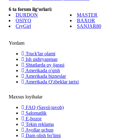
6 ta forum ilg‘orlari:
DURDON
MASTER
OSIYO
BAXOR
CryGirl
SANJAR80
Yordam
Truck'lar olami
Ish qidiryapman
Shtatlarda uy ijarasi
Amerikada o'qish
Amerikada bizneslar
Amerikada O'zbeklar tarixi
Maxsus loyihalar
FAQ (Savol-javob)
Salomatlik
E-bozor
Tekin reklama
Ayollar uchun
Dam olish bo'limi