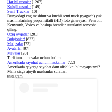
Har hil rasmlar
[1267]
Kulgili rasmlar
[149]
Semi Trucklar
[10]
Dunyodagi eng mashhur va kuchli semi truck (tyagach) yuk
mashinalarining yuqori sifatli (HD) foto galereyasi. Peterbilt,
Kenworth, Volvo va boshqa brendlar suratlarini tomosha
qiling.
Oziq ovqatlar
[281]
Bolajonlar!
[823]
Mo'jizalar
[72]
Avatarlar
[97]
Mevalar
[20]
Turli tuman mevalar uchun bo'lim
Amerikada sayohat uchun maskanlar
[722]
Amerikada qayerga sayohat dam olishlikni bilmayapsizmi?
Mana sizga ajoyib maskanlar suratlari
Instagram