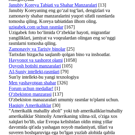
Janubiy Koreya Tabiati va Shahar Manzaralari
[13]
Janubiy Koreyaning eng go‘zal tog‘lari, dengizlari va
zamonaviy shahar manzaralarini yuqori sifatli rasmlarda
tomosha qiling. Koreya tabiatidan ilhom oling.
uzigabek.com uchun rasmlar
[167]
Uzigabek foto bo‘limida O‘zbeklar hayoti, migrantlar
yangiliklari, jamiyat va voqealardan olingan eng so‘nggi
rasmlarni tomosha qiling.
Zamonaviy va Tarixiy binolar
[25]
Tarixdan bizgacha saqlanib qolgan bino va inshoatlar.
Hayvonot va xashorot olami
[1058]
Quyosh botishi manzaralari
[105]
AI-Suniy intellekt-rasmlari
[79]
Sun'iy intellekt-bu yangi texnologiya
Men yashayotgan shahar
[326]
Forum uchun medallar!
[1]
O'zbekiston manzarasi
[137]
O'zbekiston manazaralari umumiy rasmlar to'plami uchun.
Haqiqiy Amerikaliklar
[30]
"Amerikalik mahalliy aholi" yoki tub amerikaliklar/mahalliy
amerikaliklar Shimoliy Amerikaning xilma-xil, o'ziga xos
xalqlari bo'lib, ular Evropa kelishidan oldin ming yillar
davomida qit'ada yashagan noyob madaniyati, tillari va
suveren boshqaruviga ega bo'lgan yuzlab alohida qabila