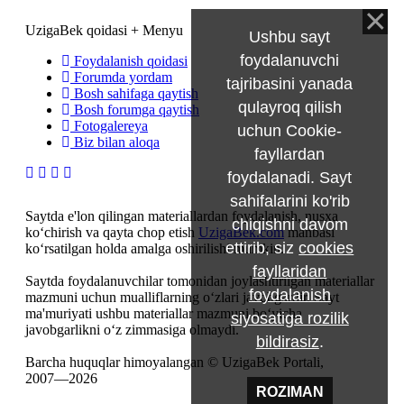
UzigaBek qoidasi + Menyu
Ushbu sayt
foydalanuvchi
Foydalanish qoidasi
Forumda yordam
tajribasini yanada
Bosh sahifaga qaytish
qulayroq qilish
Bosh forumga qaytish
Fotogalereya
uchun Cookie-
Biz bilan aloqa
fayllardan
foydalanadi. Sayt
sahifalarini ko'rib
Saytda e'lon qilingan materiallardan foydalanish, nusxa
chiqishni davom
ko‘chirish va qayta chop etish
UzigaBek.com
manbasi
ettirib, siz
cookies
ko‘rsatilgan holda amalga oshirilishi mumkin.
fayllaridan
Saytda foydalanuvchilar tomonidan joylashtirilgan materiallar
foydalanish
mazmuni uchun mualliflarning o‘zlari javobgardir. Sayt
ma'muriyati ushbu materiallar mazmuni bo‘yicha
siyosatiga rozilik
javobgarlikni o‘z zimmasiga olmaydi.
bildirasiz
.
Barcha huquqlar himoyalangan © UzigaBek Portali,
2007—2026
ROZIMAN