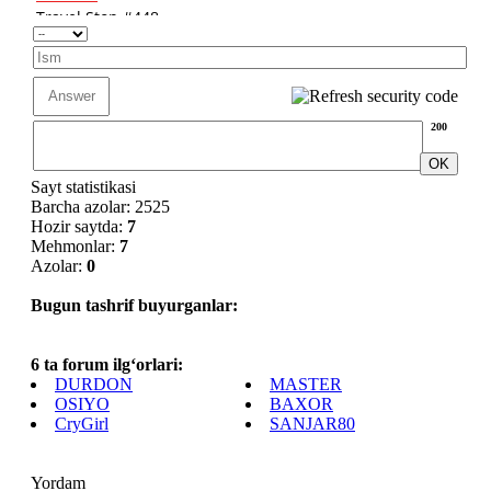
200
Sayt statistikasi
Barcha azolar: 2525
Hozir saytda:
7
Mehmonlar:
7
Azolar:
0
Bugun tashrif buyurganlar:
6 ta forum ilg‘orlari:
DURDON
MASTER
OSIYO
BAXOR
CryGirl
SANJAR80
Yordam