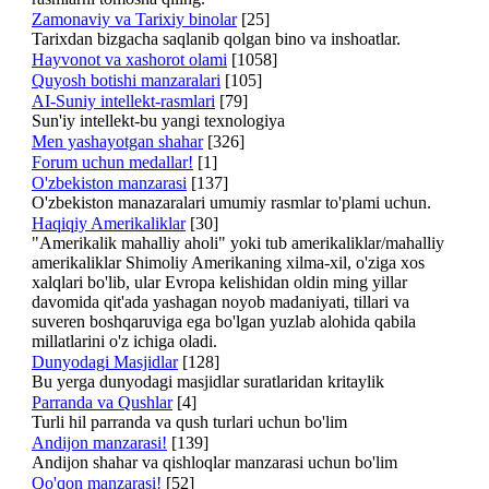
Zamonaviy va Tarixiy binolar
[25]
Tarixdan bizgacha saqlanib qolgan bino va inshoatlar.
Hayvonot va xashorot olami
[1058]
Quyosh botishi manzaralari
[105]
AI-Suniy intellekt-rasmlari
[79]
Sun'iy intellekt-bu yangi texnologiya
Men yashayotgan shahar
[326]
Forum uchun medallar!
[1]
O'zbekiston manzarasi
[137]
O'zbekiston manazaralari umumiy rasmlar to'plami uchun.
Haqiqiy Amerikaliklar
[30]
"Amerikalik mahalliy aholi" yoki tub amerikaliklar/mahalliy
amerikaliklar Shimoliy Amerikaning xilma-xil, o'ziga xos
xalqlari bo'lib, ular Evropa kelishidan oldin ming yillar
davomida qit'ada yashagan noyob madaniyati, tillari va
suveren boshqaruviga ega bo'lgan yuzlab alohida qabila
millatlarini o'z ichiga oladi.
Dunyodagi Masjidlar
[128]
Bu yerga dunyodagi masjidlar suratlaridan kritaylik
Parranda va Qushlar
[4]
Turli hil parranda va qush turlari uchun bo'lim
Andijon manzarasi!
[139]
Andijon shahar va qishloqlar manzarasi uchun bo'lim
Qo'qon manzarasi!
[52]