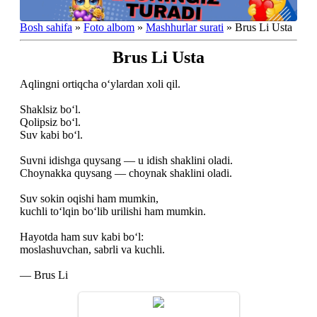
Bosh sahifa
»
Foto albom
»
Mashhurlar surati
» Brus Li Usta
Brus Li Usta
Aqlingni ortiqcha o‘ylardan xoli qil.
Shaklsiz bo‘l.
Qolipsiz bo‘l.
Suv kabi bo‘l.
Suvni idishga quysang — u idish shaklini oladi.
Choynakka quysang — choynak shaklini oladi.
Suv sokin oqishi ham mumkin,
kuchli to‘lqin bo‘lib urilishi ham mumkin.
Hayotda ham suv kabi bo‘l:
moslashuvchan, sabrli va kuchli.
— Brus Li