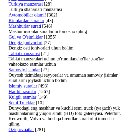
Turkiya manzarasi
[28]
Turkiya shaharlari manzarasi
Avtomobillar olami!
[302]
Kinolardan suratlar
[43]
Mashhurlar surati
[546]
Mashur insonlar suratlarini tomosho qiling
Gul va O'simliklar
[1355]
Dengiz jonivorlari
[27]
Dengiz osti jonivorlari uhun bo'lim
Tabiat manzarasi
[21]
Tabiat manzaralari uchun ,o'rmonlar.cho'llar ,tog'lar
vahaokazo rasmlar uchun
Samoviy jisimlar
[27]
Quyosh tizimidagi sayyoralar va umuman samoviy jisimlar
suratlarini joylash uchun bo'lim
Islomiy suratlar
[493]
Har hil rasmlar
[1267]
Kulgili rasmlar
[149]
Semi Trucklar
[10]
Dunyodagi eng mashhur va kuchli semi truck (tyagach) yuk
mashinalarining yuqori sifatli (HD) foto galereyasi. Peterbilt,
Kenworth, Volvo va boshqa brendlar suratlarini tomosha
qiling.
Oziq ovqatlar
[281]