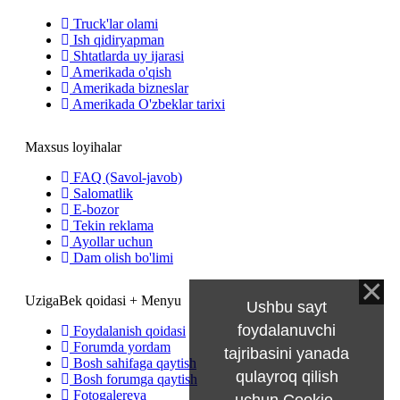
Truck'lar olami
Ish qidiryapman
Shtatlarda uy ijarasi
Amerikada o'qish
Amerikada bizneslar
Amerikada O'zbeklar tarixi
Maxsus loyihalar
FAQ (Savol-javob)
Salomatlik
E-bozor
Tekin reklama
Ayollar uchun
Dam olish bo'limi
UzigaBek qoidasi + Menyu
Ushbu sayt
foydalanuvchi
Foydalanish qoidasi
Forumda yordam
tajribasini yanada
Bosh sahifaga qaytish
qulayroq qilish
Bosh forumga qaytish
Fotogalereya
uchun Cookie-