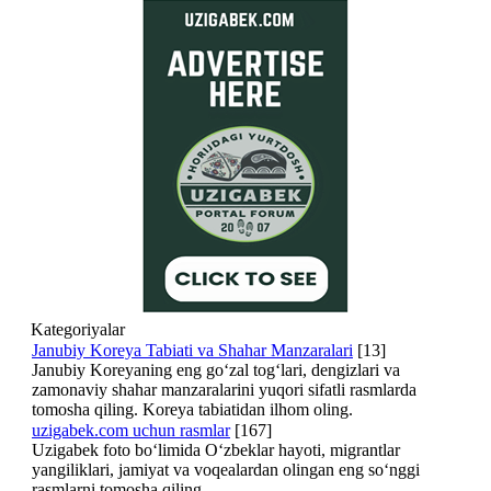
Kategoriyalar
Janubiy Koreya Tabiati va Shahar Manzaralari
[13]
Janubiy Koreyaning eng go‘zal tog‘lari, dengizlari va
zamonaviy shahar manzaralarini yuqori sifatli rasmlarda
tomosha qiling. Koreya tabiatidan ilhom oling.
uzigabek.com uchun rasmlar
[167]
Uzigabek foto bo‘limida O‘zbeklar hayoti, migrantlar
yangiliklari, jamiyat va voqealardan olingan eng so‘nggi
rasmlarni tomosha qiling.