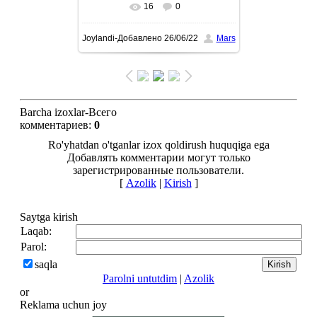
16
0
To'liq ko'rish-В реальном
Joylandi-Добавлено
26/06/22
Mars
размере
1080x1350
/ 151.5Kb
Barcha izoxlar-Всего
комментариев
:
0
Ro'yhatdan o'tganlar izox qoldirush huquqiga ega
Добавлять комментарии могут только
зарегистрированные пользователи.
[
Azolik
|
Kirish
]
Saytga kirish
Laqab:
Parol:
saqla
Parolni untutdim
|
Azolik
or
Reklama uchun joy