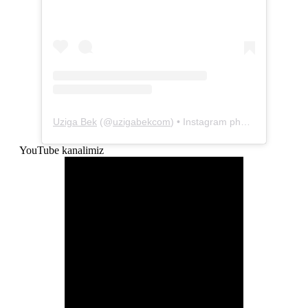
Uziga Bek
(@
uzigabekcom
) • Instagram photos and videos
YouTube kanalimiz