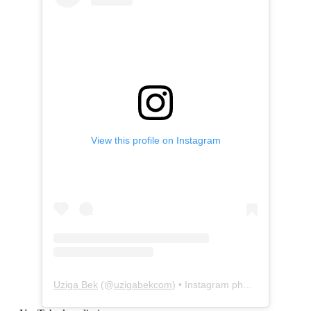
View this profile on Instagram
Uziga Bek
(@
uzigabekcom
) • Instagram photos and videos