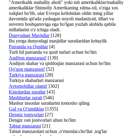
"Amerikalik mahalliy aholi" yoki tub amerikaliklar/mahalliy
amerikaliklar Shimoliy Amerikaning xilma-xil, o'ziga xos
xalqlari bo'lib, ular Evropa kelishidan oldin ming yillar
davomida qit'ada yashagan noyob madaniyati, tillari va
suveren boshqaruviga ega bo'lgan yuzlab alohida qabila
millatlarini o'z ichiga oladi.
Dunyodagi Masjidlar
[128]
Bu yerga dunyodagi masjidlar suratlaridan kritaylik
Parranda va Qushlar
[4]
Turli hil parranda va qush turlari uchun bo'lim
Andijon manzarasi!
[139]
Andijon shahar va qishloqlar manzarasi uchun bo'lim
Qo'qon manzarasi!
[52]
Turkiya manzarasi
[28]
Turkiya shaharlari manzarasi
Avtomobillar olami!
[302]
Kinolardan suratlar
[43]
Mashhurlar surati
[546]
Mashur insonlar suratlarini tomosho qiling
Gul va O'simliklar
[1355]
Dengiz jonivorlari
[27]
Dengiz osti jonivorlari uhun bo'lim
Tabiat manzarasi
[21]
Tabiat manzaralari uchun ,o'rmonlar.cho'llar ,tog'lar