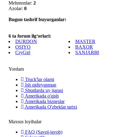
Mehmonlar:
2
Azolar:
0
Bugun tashrif buyurganlar:
6 ta forum ilg‘orlari:
DURDON
MASTER
OSIYO
BAXOR
CryGirl
SANJAR80
Yordam
Truck'lar olami
Ish qidiryapman
Shtatlarda uy ijarasi
Amerikada o'qish
Amerikada bizneslar
Amerikada O'zbeklar tarixi
Maxsus loyihalar
FAQ (Savol-javob)