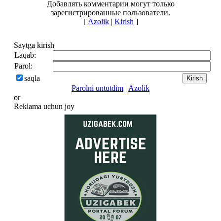
Добавлять комментарии могут только
зарегистрированные пользователи.
[
Azolik
|
Kirish
]
Saytga kirish
Laqab:
Parol:
saqla
Parolni untutdim
|
Azolik
or
Reklama uchun joy