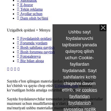
Salomatlik
E-bozor
Tekin reklama
Ayollar uchun
Dam olish bo'limi
UzigaBek qoidasi + Menyu
Ushbu sayt
foydalanuvchi
Foydalanish qoidasi
Forumda yordam
tajribasini yanada
Bosh sahifaga qaytish
qulayroq qilish
Bosh forumga qaytish
Fotogalereya
uchun Cookie-
Biz bilan aloqa
fayllardan
foydalanadi. Sayt
sahifalarini ko'rib
Saytda e'lon qilingan materiallardan foydalanish, nusxa
chiqishni davom
ko‘chirish va qayta chop etish
UzigaBek.com
manbasi
ettirib, siz
cookies
ko‘rsatilgan holda amalga oshirilishi mumkin.
fayllaridan
Saytda foydalanuvchilar tomonidan joylashtirilgan materiallar
foydalanish
mazmuni uchun mualliflarning o‘zlari javobgardir. Sayt
ma'muriyati ushbu materiallar mazmuni bo‘yicha
siyosatiga rozilik