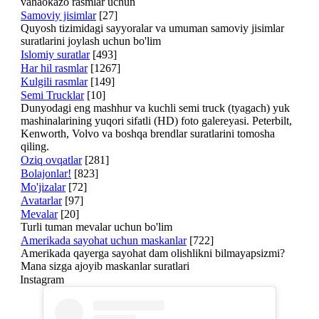
vahaokazo rasmlar uchun
Samoviy jisimlar
[27]
Quyosh tizimidagi sayyoralar va umuman samoviy jisimlar
suratlarini joylash uchun bo'lim
Islomiy suratlar
[493]
Har hil rasmlar
[1267]
Kulgili rasmlar
[149]
Semi Trucklar
[10]
Dunyodagi eng mashhur va kuchli semi truck (tyagach) yuk
mashinalarining yuqori sifatli (HD) foto galereyasi. Peterbilt,
Kenworth, Volvo va boshqa brendlar suratlarini tomosha
qiling.
Oziq ovqatlar
[281]
Bolajonlar!
[823]
Mo'jizalar
[72]
Avatarlar
[97]
Mevalar
[20]
Turli tuman mevalar uchun bo'lim
Amerikada sayohat uchun maskanlar
[722]
Amerikada qayerga sayohat dam olishlikni bilmayapsizmi?
Mana sizga ajoyib maskanlar suratlari
Instagram