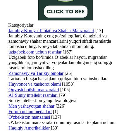
Kategoriyalar
Janubiy Koreya Tabiati va Shahar Manzaralari
[13]
Janubiy Koreyaning eng go‘zal tog‘lari, dengizlari va
zamonaviy shahar manzaralarini yuqori sifatli rasmlarda
tomosha qiling. Koreya tabiatidan ilhom oling.
uzigabek.com uchun rasmlar
[167]
Uzigabek foto bo‘limida O‘zbeklar hayoti, migrantlar
yangiliklari, jamiyat va voqealardan olingan eng so‘nggi
rasmlarni tomosha qiling.
Zamonaviy va Tarixiy binolar
[25]
Tarixdan bizgacha saqlanib qolgan bino va inshoatlar.
Hayvonot va xashorot olami
[1058]
Quyosh botishi manzaralari
[105]
AI-Suniy intellekt-rasmlari
[79]
Sun'iy intellekt-bu yangi texnologiya
Men yashayotgan shahar
[326]
Forum uchun medallar!
[1]
O'zbekiston manzarasi
[137]
O'zbekiston manazaralari umumiy rasmlar to'plami uchun.
Haqiqiy Amerikaliklar
[30]