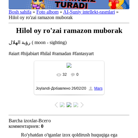
Bosh sahifa
»
Foto albom
»
AI-Suniy intellekt-rasmlari
»
Hilol oy ro'zai ramazon muborak
Hilol oy ro'zai ramazon muborak
رؤية الهلال ( moon - sighting)
#aiart #hijabiart #hilal #ramadan #fantasyart
32
0
To'liq ko'rish-В реальном
Joylandi-Добавлено
26/02/20
Mars
размере
1080x1439
/ 127.2Kb
Barcha izoxlar-Всего
комментариев
:
0
Ro'yhatdan o'tganlar izox qoldirush huquqiga ega