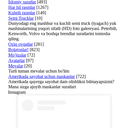
Islomiy suratlar
[493]
Har hil rasmlar
[1267]
Kulgili rasmlar
[149]
Semi Trucklar
[10]
Dunyodagi eng mashhur va kuchli semi truck (tyagach) yuk
mashinalarining yuqori sifatli (HD) foto galereyasi. Peterbilt,
Kenworth, Volvo va boshqa brendlar suratlarini tomosha
qiling.
Oziq ovqatlar
[281]
Bolajonlar!
[823]
Mo'jizalar
[72]
Avatarlar
[97]
Mevalar
[20]
Turli tuman mevalar uchun bo'lim
Amerikada sayohat uchun maskanlar
[722]
Amerikada qayerga sayohat dam olishlikni bilmayapsizmi?
Mana sizga ajoyib maskanlar suratlari
Instagram