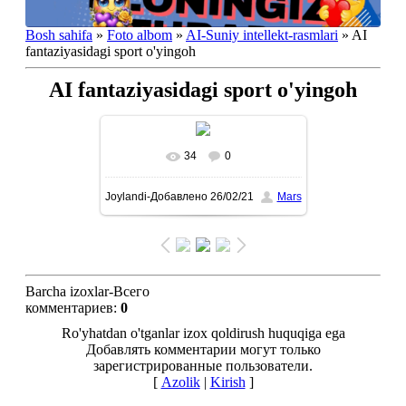
Bosh sahifa
»
Foto albom
»
AI-Suniy intellekt-rasmlari
» AI
fantaziyasidagi sport o'yingoh
AI fantaziyasidagi sport o'yingoh
34
0
To'liq ko'rish-В реальном
Joylandi-Добавлено
26/02/21
Mars
размере
1080x1434
/ 348.7Kb
Barcha izoxlar-Всего
комментариев
:
0
Ro'yhatdan o'tganlar izox qoldirush huquqiga ega
Добавлять комментарии могут только
зарегистрированные пользователи.
[
Azolik
|
Kirish
]