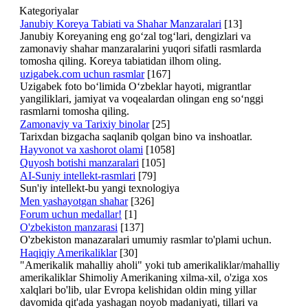
Kategoriyalar
Janubiy Koreya Tabiati va Shahar Manzaralari
[13]
Janubiy Koreyaning eng go‘zal tog‘lari, dengizlari va
zamonaviy shahar manzaralarini yuqori sifatli rasmlarda
tomosha qiling. Koreya tabiatidan ilhom oling.
uzigabek.com uchun rasmlar
[167]
Uzigabek foto bo‘limida O‘zbeklar hayoti, migrantlar
yangiliklari, jamiyat va voqealardan olingan eng so‘nggi
rasmlarni tomosha qiling.
Zamonaviy va Tarixiy binolar
[25]
Tarixdan bizgacha saqlanib qolgan bino va inshoatlar.
Hayvonot va xashorot olami
[1058]
Quyosh botishi manzaralari
[105]
AI-Suniy intellekt-rasmlari
[79]
Sun'iy intellekt-bu yangi texnologiya
Men yashayotgan shahar
[326]
Forum uchun medallar!
[1]
O'zbekiston manzarasi
[137]
O'zbekiston manazaralari umumiy rasmlar to'plami uchun.
Haqiqiy Amerikaliklar
[30]
"Amerikalik mahalliy aholi" yoki tub amerikaliklar/mahalliy
amerikaliklar Shimoliy Amerikaning xilma-xil, o'ziga xos
xalqlari bo'lib, ular Evropa kelishidan oldin ming yillar
davomida qit'ada yashagan noyob madaniyati, tillari va