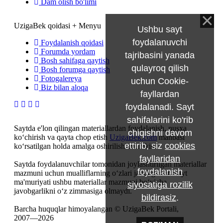
Dam olish bo'limi
UzigaBek qoidasi + Menyu
Ushbu sayt
foydalanuvchi
Foydalanish qoidasi
Forumda yordam
tajribasini yanada
Bosh sahifaga qaytish
qulayroq qilish
Bosh forumga qaytish
Fotogalereya
uchun Cookie-
Biz bilan aloqa
fayllardan
foydalanadi. Sayt
sahifalarini ko'rib
Saytda e'lon qilingan materiallardan foydalanish, nusxa
chiqishni davom
ko‘chirish va qayta chop etish
UzigaBek.com
manbasi
ettirib, siz
cookies
ko‘rsatilgan holda amalga oshirilishi mumkin.
fayllaridan
Saytda foydalanuvchilar tomonidan joylashtirilgan materiallar
foydalanish
mazmuni uchun mualliflarning o‘zlari javobgardir. Sayt
ma'muriyati ushbu materiallar mazmuni bo‘yicha
siyosatiga rozilik
javobgarlikni o‘z zimmasiga olmaydi.
bildirasiz
.
Barcha huquqlar himoyalangan © UzigaBek Portali,
2007—2026