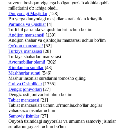
suveren boshqaruviga ega bo'lgan yuzlab alohida qabila
millatlarini o'z ichiga oladi.
Dunyodagi Masjidlar
[128]
Bu yerga dunyodagi masjidlar suratlaridan kritaylik
Parranda va Qushlar
[4]
Turli hil parranda va qush turlari uchun bo'lim
Andijon manzarasi!
[139]
Andijon shahar va qishloqlar manzarasi uchun bo'lim
Qo'qon manzarasi!
[52]
Turkiya manzarasi
[28]
Turkiya shaharlari manzarasi
Avtomobillar olami!
[302]
Kinolardan suratlar
[43]
Mashhurlar surati
[546]
Mashur insonlar suratlarini tomosho qiling
Gul va O'simliklar
[1355]
Dengiz jonivorlari
[27]
Dengiz osti jonivorlari uhun bo'lim
Tabiat manzarasi
[21]
Tabiat manzaralari uchun ,o'rmonlar.cho'llar ,tog'lar
vahaokazo rasmlar uchun
Samoviy jisimlar
[27]
Quyosh tizimidagi sayyoralar va umuman samoviy jisimlar
suratlarini joylash uchun bo'lim