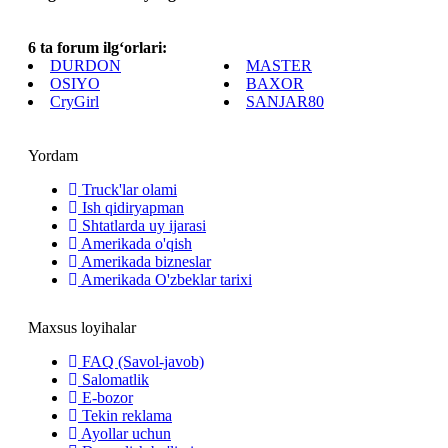
6 ta forum ilg‘orlari:
DURDON
MASTER
OSIYO
BAXOR
CryGirl
SANJAR80
Yordam
Truck'lar olami
Ish qidiryapman
Shtatlarda uy ijarasi
Amerikada o'qish
Amerikada bizneslar
Amerikada O'zbeklar tarixi
Maxsus loyihalar
FAQ (Savol-javob)
Salomatlik
E-bozor
Tekin reklama
Ayollar uchun