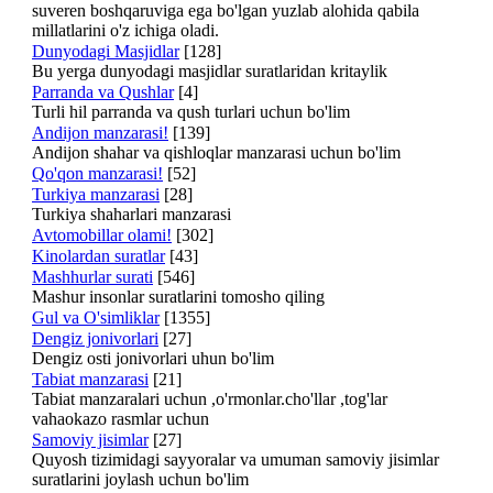
suveren boshqaruviga ega bo'lgan yuzlab alohida qabila
millatlarini o'z ichiga oladi.
Dunyodagi Masjidlar
[128]
Bu yerga dunyodagi masjidlar suratlaridan kritaylik
Parranda va Qushlar
[4]
Turli hil parranda va qush turlari uchun bo'lim
Andijon manzarasi!
[139]
Andijon shahar va qishloqlar manzarasi uchun bo'lim
Qo'qon manzarasi!
[52]
Turkiya manzarasi
[28]
Turkiya shaharlari manzarasi
Avtomobillar olami!
[302]
Kinolardan suratlar
[43]
Mashhurlar surati
[546]
Mashur insonlar suratlarini tomosho qiling
Gul va O'simliklar
[1355]
Dengiz jonivorlari
[27]
Dengiz osti jonivorlari uhun bo'lim
Tabiat manzarasi
[21]
Tabiat manzaralari uchun ,o'rmonlar.cho'llar ,tog'lar
vahaokazo rasmlar uchun
Samoviy jisimlar
[27]
Quyosh tizimidagi sayyoralar va umuman samoviy jisimlar
suratlarini joylash uchun bo'lim