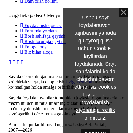
Dam olish bo'limi
UzigaBek qoidasi + Menyu
Ushbu sayt
foydalanuvchi
Foydalanish qoidasi
Forumda yordam
tajribasini yanada
Bosh sahifaga qaytish
qulayroq qilish
Bosh forumga qaytish
Fotogalereya
uchun Cookie-
Biz bilan aloqa
fayllardan
foydalanadi. Sayt
sahifalarini ko'rib
Saytda e'lon qilingan materiallardan foydalanish, nusxa
chiqishni davom
ko‘chirish va qayta chop etish
UzigaBek.com
manbasi
ettirib, siz
cookies
ko‘rsatilgan holda amalga oshirilishi mumkin.
fayllaridan
Saytda foydalanuvchilar tomonidan joylashtirilgan materiallar
foydalanish
mazmuni uchun mualliflarning o‘zlari javobgardir. Sayt
ma'muriyati ushbu materiallar mazmuni bo‘yicha
siyosatiga rozilik
javobgarlikni o‘z zimmasiga olmaydi.
bildirasiz
.
Barcha huquqlar himoyalangan © UzigaBek Portali,
2007—2026