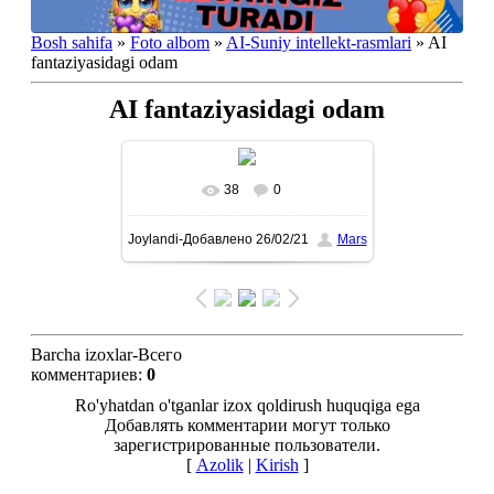
Bosh sahifa
»
Foto albom
»
AI-Suniy intellekt-rasmlari
» AI
fantaziyasidagi odam
AI fantaziyasidagi odam
38
0
To'liq ko'rish-В реальном
Joylandi-Добавлено
26/02/21
Mars
размере
1080x1434
/ 276.2Kb
Barcha izoxlar-Всего
комментариев
:
0
Ro'yhatdan o'tganlar izox qoldirush huquqiga ega
Добавлять комментарии могут только
зарегистрированные пользователи.
[
Azolik
|
Kirish
]