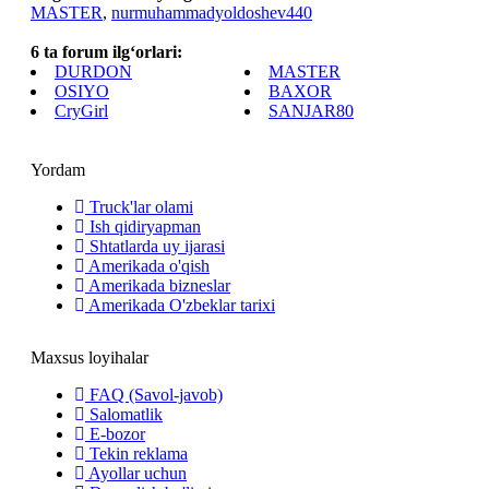
MASTER
,
nurmuhammadyoldoshev440
6 ta forum ilg‘orlari:
DURDON
MASTER
OSIYO
BAXOR
CryGirl
SANJAR80
Yordam
Truck'lar olami
Ish qidiryapman
Shtatlarda uy ijarasi
Amerikada o'qish
Amerikada bizneslar
Amerikada O'zbeklar tarixi
Maxsus loyihalar
FAQ (Savol-javob)
Salomatlik
E-bozor
Tekin reklama
Ayollar uchun