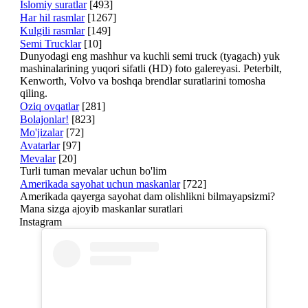
Islomiy suratlar
[493]
Har hil rasmlar
[1267]
Kulgili rasmlar
[149]
Semi Trucklar
[10]
Dunyodagi eng mashhur va kuchli semi truck (tyagach) yuk
mashinalarining yuqori sifatli (HD) foto galereyasi. Peterbilt,
Kenworth, Volvo va boshqa brendlar suratlarini tomosha
qiling.
Oziq ovqatlar
[281]
Bolajonlar!
[823]
Mo'jizalar
[72]
Avatarlar
[97]
Mevalar
[20]
Turli tuman mevalar uchun bo'lim
Amerikada sayohat uchun maskanlar
[722]
Amerikada qayerga sayohat dam olishlikni bilmayapsizmi?
Mana sizga ajoyib maskanlar suratlari
Instagram