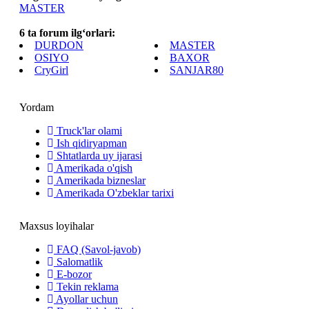
MASTER
6 ta forum ilg‘orlari:
DURDON
MASTER
OSIYO
BAXOR
CryGirl
SANJAR80
Yordam
Truck'lar olami
Ish qidiryapman
Shtatlarda uy ijarasi
Amerikada o'qish
Amerikada bizneslar
Amerikada O'zbeklar tarixi
Maxsus loyihalar
FAQ (Savol-javob)
Salomatlik
E-bozor
Tekin reklama
Ayollar uchun