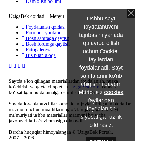
Dam olish bo'limi
UzigaBek qoidasi + Menyu
Ushbu sayt
foydalanuvchi
Foydalanish qoidasi
Forumda yordam
tajribasini yanada
Bosh sahifaga qaytish
qulayroq qilish
Bosh forumga qaytish
Fotogalereya
uchun Cookie-
Biz bilan aloqa
fayllardan
foydalanadi. Sayt
sahifalarini ko'rib
Saytda e'lon qilingan materiallardan foydalanish, nusxa
chiqishni davom
ko‘chirish va qayta chop etish
UzigaBek.com
manbasi
ettirib, siz
cookies
ko‘rsatilgan holda amalga oshirilishi mumkin.
fayllaridan
Saytda foydalanuvchilar tomonidan joylashtirilgan materiallar
foydalanish
mazmuni uchun mualliflarning o‘zlari javobgardir. Sayt
ma'muriyati ushbu materiallar mazmuni bo‘yicha
siyosatiga rozilik
javobgarlikni o‘z zimmasiga olmaydi.
bildirasiz
.
Barcha huquqlar himoyalangan © UzigaBek Portali,
2007—2026