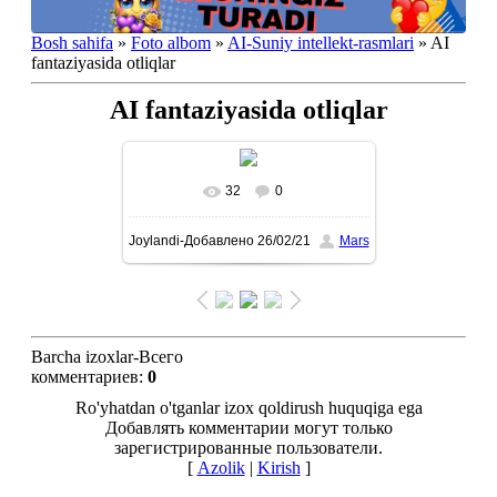
Bosh sahifa
»
Foto albom
»
AI-Suniy intellekt-rasmlari
» AI
fantaziyasida otliqlar
AI fantaziyasida otliqlar
32
0
To'liq ko'rish-В реальном
Joylandi-Добавлено
26/02/21
Mars
размере
1080x1434
/ 286.9Kb
Barcha izoxlar-Всего
комментариев
:
0
Ro'yhatdan o'tganlar izox qoldirush huquqiga ega
Добавлять комментарии могут только
зарегистрированные пользователи.
[
Azolik
|
Kirish
]