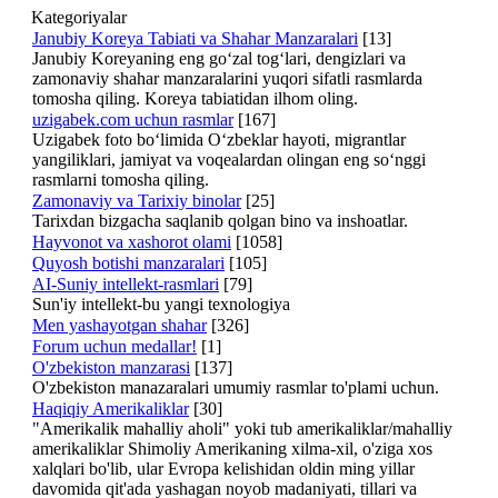
Kategoriyalar
Janubiy Koreya Tabiati va Shahar Manzaralari
[13]
Janubiy Koreyaning eng go‘zal tog‘lari, dengizlari va
zamonaviy shahar manzaralarini yuqori sifatli rasmlarda
tomosha qiling. Koreya tabiatidan ilhom oling.
uzigabek.com uchun rasmlar
[167]
Uzigabek foto bo‘limida O‘zbeklar hayoti, migrantlar
yangiliklari, jamiyat va voqealardan olingan eng so‘nggi
rasmlarni tomosha qiling.
Zamonaviy va Tarixiy binolar
[25]
Tarixdan bizgacha saqlanib qolgan bino va inshoatlar.
Hayvonot va xashorot olami
[1058]
Quyosh botishi manzaralari
[105]
AI-Suniy intellekt-rasmlari
[79]
Sun'iy intellekt-bu yangi texnologiya
Men yashayotgan shahar
[326]
Forum uchun medallar!
[1]
O'zbekiston manzarasi
[137]
O'zbekiston manazaralari umumiy rasmlar to'plami uchun.
Haqiqiy Amerikaliklar
[30]
"Amerikalik mahalliy aholi" yoki tub amerikaliklar/mahalliy
amerikaliklar Shimoliy Amerikaning xilma-xil, o'ziga xos
xalqlari bo'lib, ular Evropa kelishidan oldin ming yillar
davomida qit'ada yashagan noyob madaniyati, tillari va