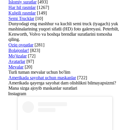
Islomiy suratlar
[493]
Har hil rasmlar
[1267]
Kulgili rasmlar
[149]
Semi Trucklar
[10]
Dunyodagi eng mashhur va kuchli semi truck (tyagach) yuk
mashinalarining yuqori sifatli (HD) foto galereyasi. Peterbilt,
Kenworth, Volvo va boshqa brendlar suratlarini tomosha
qiling.
Oziq ovqatlar
[281]
Bolajonlar!
[823]
Mo'jizalar
[72]
Avatarlar
[97]
Mevalar
[20]
Turli tuman mevalar uchun bo'lim
Amerikada sayohat uchun maskanlar
[722]
Amerikada qayerga sayohat dam olishlikni bilmayapsizmi?
Mana sizga ajoyib maskanlar suratlari
Instagram