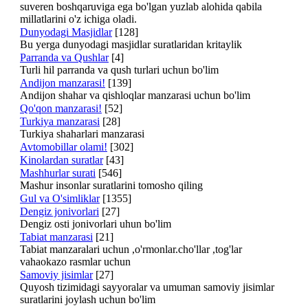
suveren boshqaruviga ega bo'lgan yuzlab alohida qabila
millatlarini o'z ichiga oladi.
Dunyodagi Masjidlar
[128]
Bu yerga dunyodagi masjidlar suratlaridan kritaylik
Parranda va Qushlar
[4]
Turli hil parranda va qush turlari uchun bo'lim
Andijon manzarasi!
[139]
Andijon shahar va qishloqlar manzarasi uchun bo'lim
Qo'qon manzarasi!
[52]
Turkiya manzarasi
[28]
Turkiya shaharlari manzarasi
Avtomobillar olami!
[302]
Kinolardan suratlar
[43]
Mashhurlar surati
[546]
Mashur insonlar suratlarini tomosho qiling
Gul va O'simliklar
[1355]
Dengiz jonivorlari
[27]
Dengiz osti jonivorlari uhun bo'lim
Tabiat manzarasi
[21]
Tabiat manzaralari uchun ,o'rmonlar.cho'llar ,tog'lar
vahaokazo rasmlar uchun
Samoviy jisimlar
[27]
Quyosh tizimidagi sayyoralar va umuman samoviy jisimlar
suratlarini joylash uchun bo'lim