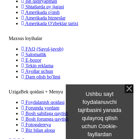
Ish qidiryapman
Shtatlarda uy ijarasi
Amerikada o'qish
Amerikada bizneslar
Amerikada O'zbeklar tarixi
Maxsus loyihalar
FAQ (Savol-javob)
Salomatlik
E-bozor
Tekin reklama
Ayollar uchun
Dam olish bo'limi
UzigaBek qoidasi + Menyu
Ushbu sayt
foydalanuvchi
Foydalanish qoidasi
Forumda yordam
tajribasini yanada
Bosh sahifaga qaytish
qulayroq qilish
Bosh forumga qaytish
Fotogalereya
uchun Cookie-
Biz bilan aloqa
fayllardan