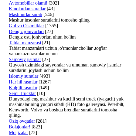
Avtomobillar olami!
[302]
Kinolardan suratlar
[43]
Mashhurlar surati
[546]
Mashur insonlar suratlarini tomosho qiling
Gul va O'simliklar
[1355]
Dengiz jonivorlari
[27]
Dengiz osti jonivorlari uhun bo'lim
Tabiat manzarasi
[21]
Tabiat manzaralari uchun ,o'rmonlar.cho'llar ,tog'lar
vahaokazo rasmlar uchun
Samoviy jisimlar
[27]
Quyosh tizimidagi sayyoralar va umuman samoviy jisimlar
suratlarini joylash uchun bo'lim
Islomiy suratlar
[493]
Har hil rasmlar
[1267]
Kulgili rasmlar
[149]
Semi Trucklar
[10]
Dunyodagi eng mashhur va kuchli semi truck (tyagach) yuk
mashinalarining yuqori sifatli (HD) foto galereyasi. Peterbilt,
Kenworth, Volvo va boshqa brendlar suratlarini tomosha
qiling.
Oziq ovqatlar
[281]
Bolajonlar!
[823]
Mo'jizalar
[72]