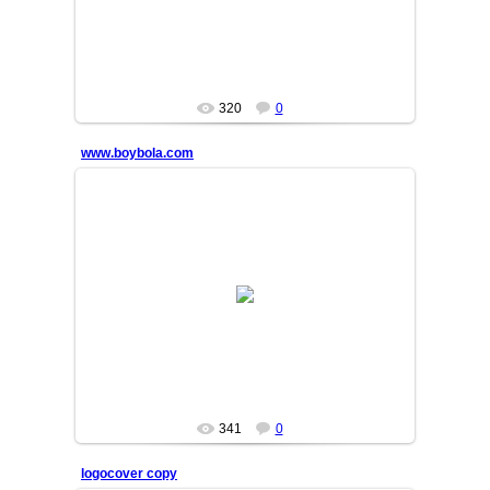
320
0
www.boybola.com
13/10/09
MASTER
341
0
logocover copy