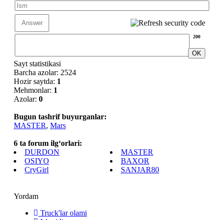
200
Sayt statistikasi
Barcha azolar: 2524
Hozir saytda:
1
Mehmonlar:
1
Azolar:
0
Bugun tashrif buyurganlar:
MASTER
,
Mars
6 ta forum ilg‘orlari:
DURDON
MASTER
OSIYO
BAXOR
CryGirl
SANJAR80
Yordam
Truck'lar olami