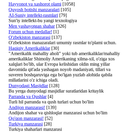
Hayvonot va xashorot olami
[1058]
Quyosh botishi manzaralari
[105]
AI-Suniy intellekt-rasmlari
[79]
Sun'iy intellekt-bu yangi texnologiya
Men yashayotgan shahar
[326]
Forum uchun medallar!
[1]
O'zbekiston manzarasi
[137]
O'zbekiston manazaralari umumiy rasmlar to'plami uchun.
Haqiqiy Amerikaliklar
[30]
"Amerikalik mahalliy aholi" yoki tub amerikaliklar/mahalliy
amerikaliklar Shimoliy Amerikaning xilma-xil, o'ziga xos
xalqlari bo'lib, ular Evropa kelishidan oldin ming yillar
davomida qit'ada yashagan noyob madaniyati, tillari va
suveren boshqaruviga ega bo'lgan yuzlab alohida qabila
millatlarini o'z ichiga oladi.
Dunyodagi Masjidlar
[128]
Bu yerga dunyodagi masjidlar suratlaridan kritaylik
Parranda va Qushlar
[4]
Turli hil parranda va qush turlari uchun bo'lim
Andijon manzarasi!
[139]
Andijon shahar va qishloqlar manzarasi uchun bo'lim
Qo'qon manzarasi!
[52]
Turkiya manzarasi
[28]
Turkiya shaharlari manzarasi