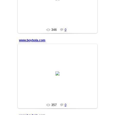
MASTER
346
0
www.boybola.com
13/10/09
MASTER
357
0