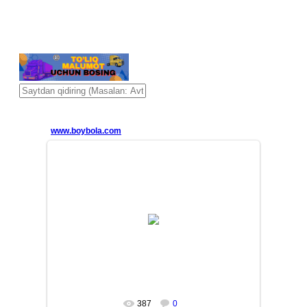
www.boybola.com
13/10/09
MASTER
387
0