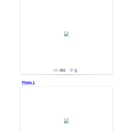
13/10/09
MASTER
302
0
Photo 1
13/10/06
DURDON