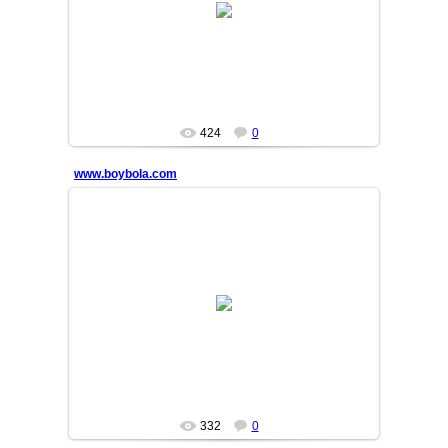
MASTER
424
0
www.boybola.com
13/10/09
MASTER
332
0