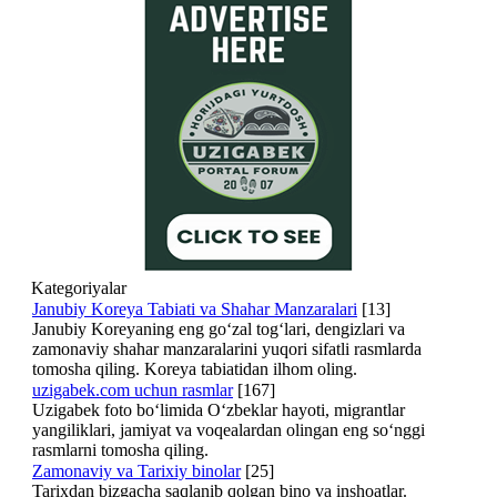
Kategoriyalar
Janubiy Koreya Tabiati va Shahar Manzaralari
[13]
Janubiy Koreyaning eng go‘zal tog‘lari, dengizlari va
zamonaviy shahar manzaralarini yuqori sifatli rasmlarda
tomosha qiling. Koreya tabiatidan ilhom oling.
uzigabek.com uchun rasmlar
[167]
Uzigabek foto bo‘limida O‘zbeklar hayoti, migrantlar
yangiliklari, jamiyat va voqealardan olingan eng so‘nggi
rasmlarni tomosha qiling.
Zamonaviy va Tarixiy binolar
[25]
Tarixdan bizgacha saqlanib qolgan bino va inshoatlar.