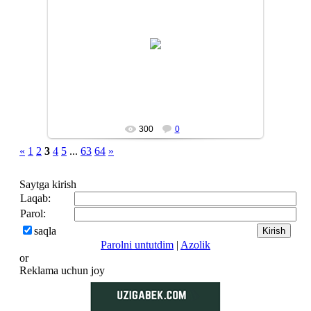
13/08/25
ilyosbek
300
0
«
1
2
3
4
5
...
63
64
»
Saytga kirish
Laqab:
Parol:
saqla
Parolni untutdim
|
Azolik
or
Reklama uchun joy