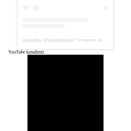
Uziga Bek
(@
uzigabekcom
) • Instagram photos and videos
YouTube kanalimiz