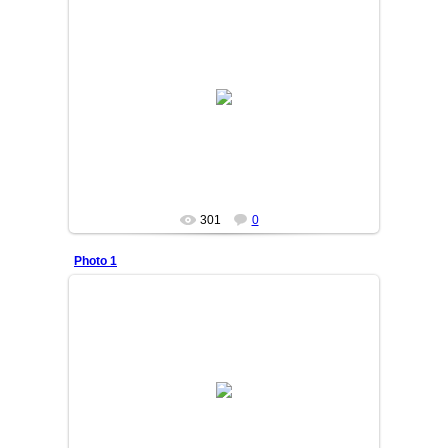
13/10/06
DURDON
301
0
Photo 1
13/09/18
DURDON