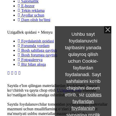
Salomatlik
E-bozor
Tekin reklama
Ayollar uchun
Dam olish bo'limi
UzigaBek qoidasi + Menyu
Ushbu sayt
foydalanuvchi
Foydalanish qoidasi
Forumda yordam
tajribasini yanada
Bosh sahifaga qaytish
qulayroq qilish
Bosh forumga qaytish
Fotogalereya
uchun Cookie-
Biz bilan aloqa
fayllardan
foydalanadi. Sayt
sahifalarini ko'rib
Saytda e'lon qilingan materiallardan foydalanish, nusxa
chiqishni davom
ko‘chirish va qayta chop etish
UzigaBek.com
manbasi
ettirib, siz
cookies
ko‘rsatilgan holda amalga oshirilishi mumkin.
fayllaridan
Saytda foydalanuvchilar tomonidan joylashtirilgan materiallar
foydalanish
mazmuni uchun mualliflarning o‘zlari javobgardir. Sayt
ma'muriyati ushbu materiallar mazmuni bo‘yicha
siyosatiga rozilik