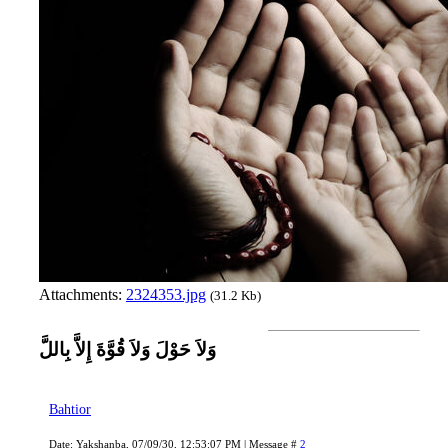
Attachments:
2324353.jpg
(31.2 Kb)
وَلاَ حَوْلَ وَلاَ قُوَّةَ إِلاَّ بِاللَّ
Bahtior
Date: Yakshanba, 07/09/30, 12:53:07 PM | Message #
2