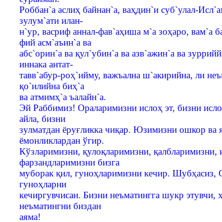
Роббан`а аслиҳ байнан`а, ваҳдин`и суб`улал-Исл`
зулум`ати илан-
н`ур, васриф аннал-фав`аҳиша м`а зоҳаро, вам`а ба
фий асм`аъин`а ва
абс`орин`а ва қул`убин`а ва азв`ажин`а ва зуррийй
иннака антат-
тавв`абур-роҳ`ийму, важъална ш`акирийна, ли неъ
қо`илийна биҳ`а
ва атмимҳ`а ъалайн`а.
Эй Раббимиз! Ораларимизни ислоҳ эт, бизни исл
айла, бизни
зулматдан ёруғликка чиқар. Юзимизни ошкор ва 
ёмонликлардан ўгир.
Кўзларимизни, қулоқларимизни, қалбларимизни,
фарзандларимизни бизга
муборак қил, гуноҳларимизни кечир. Шубҳасиз, С
гуноҳларни
кечиргувчисан. Бизни неъматингга шукр этувчи, ҳ
неъматингни биздан
аяма!