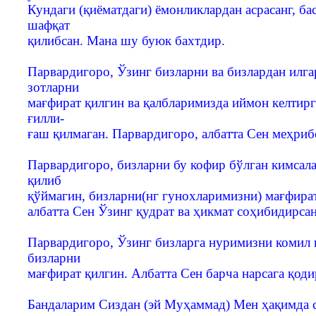
Кундаги (қиёматдаги) ёмонликлардан асрасанг, ба
шафқат
қилибсан. Мана шу буюк бахтдир.
Парвардигоро, Ўзинг бизларни ва бизлардан илга
зотларни
мағфират қилгин ва қалбларимизда иймон келтирг
ғилли-
ғаш қилмаган. Парвардигоро, албатта Сен меҳриб
Парвардигоро, бизларни бу кофир бўлган кимсал
қилиб
қўймагин, бизларни(нг гунохларимизни) мағфира
албатта Сен Ўзинг қудрат ва ҳикмат соҳибидирсан
Парвардигоро, Ўзинг бизларга нуримизни комил 
бизларни
мағфират қилгин. Албатта Сен барча нарсага қод
Бандаларим Сиздан (эй Муҳаммад) Мен ҳақимда с