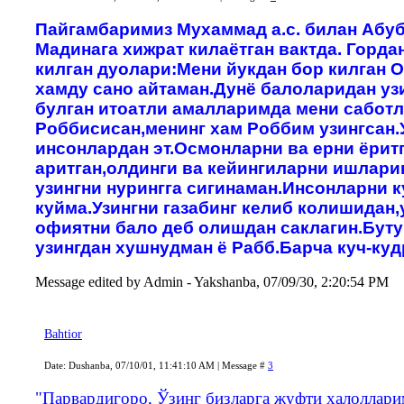
Пайгамбаримиз Мухаммад а.с. билан Абуб
Мадинага хижрат килаётган вактда. Горда
килган дуолари:Мени йукдан бор килган 
хамду сано айтаман.Дунё балоларидан узи
булган итоатли амалларимда мени саботл
Роббисисан,менинг хам Роббим узингсан.
инсонлардан эт.Осмонларни ва ерни ёрит
аритган,олдинги ва кейингиларни ишларин
узингни нурингга сигинаман.Инсонларни 
куйма.Узингни газабинг келиб колишидан,
офиятни бало деб олишдан саклагин.Буту
узингдан хушнудман ё Рабб.Барча куч-куд
Message edited by
Admin
-
Yakshanba, 07/09/30, 2:20:54 PM
Bahtior
Date: Dushanba, 07/10/01, 11:41:10 AM | Message #
3
"Парвардигоро, Ўзинг бизларга жуфти ҳалоллари