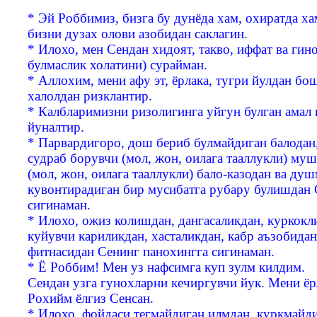
* Эй Роббимиз, бизга бу дунёда хам, охиратда х
бизни дузах олови азобидан саклагин.
* Илохо, мен Сендан хидоят, такво, иффат ва гин
булмаслик холатини) сурайман.
* Аллохим, мени афу эт, ёрлака, тугри йулдан бош
халолдан ризклантир.
* Калбларимизни ризолигинга уйгун булган амал 
йуналтир.
* Парвардигоро, дош бериб булмайдиган балодан
судраб борувчи (мол, жон, оилага тааллукли) му
(мол, жон, оилага тааллукли) бало-казодан ва ду
кувонтирадиган бир мусибатга рубару булишдан 
сигинаман.
* Илохо, ожиз колишдан, дангасаликдан, куркокл
куйувчи кариликдан, хасталикдан, кабр аъзобидан
фитнасидан Сенинг панохингга сигинаман.
* Ё Роббим! Мен уз нафсимга куп зулм килдим.
Сендан узга гунохларни кечиргувчи йук. Мени ёрл
Рохийм ёлгиз Сенсан.
* Илохо, фойдаси тегмайдиган илмдан, куркмайди