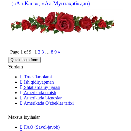
(«Ал-Канз», «Ал-Мунтаҳаб»дан)
Page
1
of
9
1
2
3
…
8
9
»
Yordam
Truck'lar olami
Ish qidiryapman
Shtatlarda uy ijarasi
Amerikada o'qish
Amerikada bizneslar
Amerikada O'zbeklar tarixi
Maxsus loyihalar
FAQ (Savol-javob)