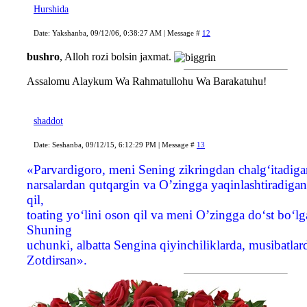
Hurshida
Date: Yakshanba, 09/12/06, 0:38:27 AM | Message #
12
bushro
, Alloh rozi bolsin jaxmat.
Assalomu Alaykum Wa Rahmatullohu Wa Barakatuhu!
shaddot
Date: Seshanba, 09/12/15, 6:12:29 PM | Message #
13
«Parvardigoro, meni Sening zikringdan chalg‘itadiga
narsalardan qutqargin va O’zingga yaqinlashtiradig
qil,
toating yo‘lini oson qil va meni O’zingga do‘st bo‘lg
Shuning
uchunki, albatta Sengina qiyinchiliklarda, musibatla
Zotdirsan».