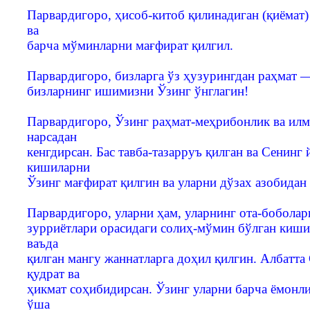
Парвардигоро, ҳисоб-китоб қилинадиган (қиёмат)
ва
барча мўминларни мағфират қилгил.
Парвардигоро, бизларга ўз ҳузурингдан раҳмат —
бизларнинг ишимизни Ўзинг ўнглагин!
Парвардигоро, Ўзинг раҳмат-меҳрибонлик ва илм
нарсадан
кенгдирсан. Бас тавба-тазарруъ қилган ва Сенинг
кишиларни
Ўзинг мағфират қилгин ва уларни дўзах азобидан 
Парвардигоро, уларни ҳам, уларнинг ота-боболар
зурриётлари орасидаги солиҳ-мўмин бўлган киши
ваъда
қилган мангу жаннатларга доҳил қилгин. Албатта
қудрат ва
ҳикмат соҳибидирсан. Ўзинг уларни барча ёмонл
ўша