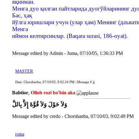
яқинман.
Менга дуо қилган пайтларида дуогўйларининг ду
Бас, ҳақ
йўлга юришлари учун (улар ҳам) Менинг (даъвати
Менга
иймон келтирсинлар. (Baqara surasi, 186-oyat).
Message edited by
Admin
-
Juma, 07/10/05, 1:36:33 PM
MASTER
Date: Chorshanba, 07/10/03, 9:02:24 PM | Message #
4
Bahtior
,
Olloh rozi bo'lsin aka
وَلاَ حَوْلَ وَلاَ قُوَّةَ إِلاَّ بِاللَّ
Message edited by
credo
-
Chorshanba, 07/10/03, 9:02:49 PM
roma