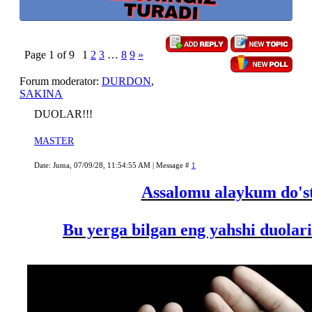
Page
1
of
9
1
2
3
…
8
9
»
Forum moderator:
DURDON
,
SAKINA
DUOLAR!!!
MASTER
Date: Juma, 07/09/28, 11:54:55 AM | Message #
1
Assalomu alaykum do'st
Bu yerga bilgan eng yahshi duolar