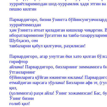
зурриётларимиздан шод-хуррамлик ҳадя этгин ва
пешво килгин
Парвардигоро, бизни ўзингга бўйинсунгувчилард
зурриётимиздан
ҳам ўзингга итоат қиладиган кишилар чиқаргин. В
иборатларимизни ўргатгин ва тавба-тазарруларими
Шубҳасиз, сен
тавбаларни қабул қилгувчи, раҳмлисан!
Парвардигоро, агар унутган ёки хато қилган бўлс
гирифтор
айлама! Парвардигоро, бизларнинг зиммамизга б
ўтганларнинг
бўйинларига қўйган юкингни юклама! Парвардиго
етмайдиган нарсага зўрлама! Бизларни афв эт, (г
қил,
(ҳолимизга) раҳм айла! Ўзинг хожамизсан! Бас, б
Ўзинг бизни
ғолиб қил!