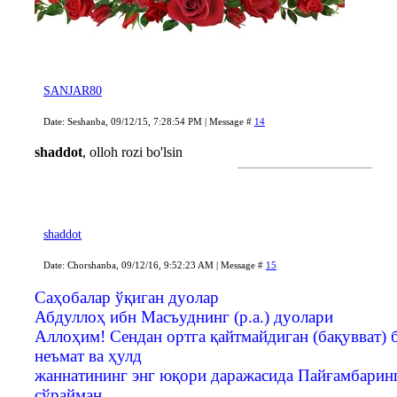
SANJAR80
Date: Seshanba, 09/12/15, 7:28:54 PM | Message #
14
shaddot
, olloh rozi bo'lsin
shaddot
Date: Chorshanba, 09/12/16, 9:52:23 AM | Message #
15
Саҳобалар ўқиган дуолар
Абдуллоҳ ибн Масъуднинг (р.а.) дуолари
Аллоҳим! Сендан ортга қайтмайдиган (бақувват) 
неъмат ва ҳулд
жаннатининг энг юқори даражасида Пайғамбарин
сўрайман.