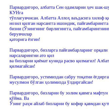
Парвардигоро, албатта Сен одамларни ҳеч шак-ш
КУНга
тўплагувчисан. Албатта Аллоҳ ваъдасига хилоф 
нозил қилган нарсангга ишондик, пайғамбарингга
бизни (Ўзингнинг бирлигингга, пайғамбарингнинг
берувчилар
қаторига ёзгин!
Парвардигоро, бизларга пайғамбарларинг орқали 
нарсаларингни ато қил
ва бизларни қиёмат кунида расво қилмагил! Албат
қилмагайсан!
Парвардигоро, устимиздан сабру тоқатни ёғдирга
мусулмон бўлган ҳолимизда ўлдиргайсан!
Парвардигоро, бизларни бу золим қавмга мафтун
қўйма. Ва
Ўзинг раҳм айлаб бизларни бу кофир қавмдан қут