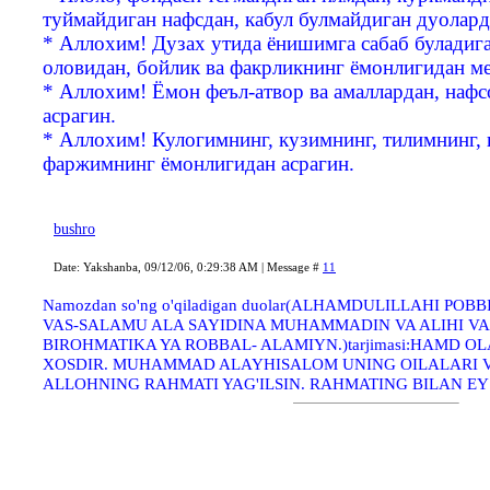
туймайдиган нафсдан, кабул булмайдиган дуолард
* Аллохим! Дузах утида ёнишимга сабаб буладига
оловидан, бойлик ва факрликнинг ёмонлигидан ме
* Аллохим! Ёмон феъл-атвор ва амаллардан, наф
асрагин.
* Аллохим! Кулогимнинг, кузимнинг, тилимнинг, 
фаржимнинг ёмонлигидан асрагин.
bushro
Date: Yakshanba, 09/12/06, 0:29:38 AM | Message #
11
Namozdan so'ng o'qiladigan duolar(ALHAMDULILLAHI POB
VAS-SALAMU ALA SAYIDINA MUHAMMADIN VA ALIHI VA 
BIROHMATIKA YA ROBBAL- ALAMIYN.)tarjimasi:HAMD 
XOSDIR. MUHAMMAD ALAYHISALOM UNING OILALARI 
ALLOHNING RAHMATI YAG'ILSIN. RAHMATING BILAN EY