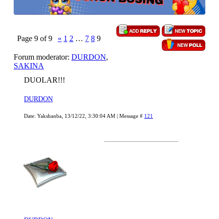
Page
9
of
9
«
1
2
…
7
8
9
Forum moderator:
DURDON
,
SAKINA
DUOLAR!!!
DURDON
Date: Yakshanba, 13/12/22, 3:30:04 AM | Message #
121