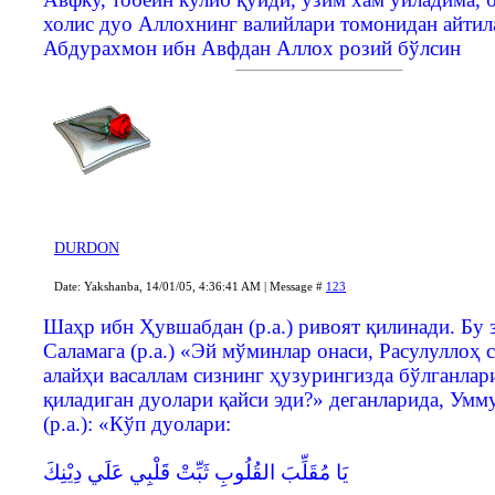
холис дуо Аллохнинг валийлари томонидан айтила
Абдурахмон ибн Авфдан Аллох розий бўлсин
DURDON
Date: Yakshanba, 14/01/05, 4:36:41 AM | Message #
123
Шаҳр ибн Ҳувшабдан (р.а.) ривоят қилинади. Бу 
Саламага (р.а.) «Эй мўминлар онаси, Расулуллоҳ 
алайҳи васаллам сизнинг ҳузурингизда бўлганлар
қиладиган дуолари қайси эди?» деганларида, Умм
(р.а.): «Кўп дуолари:
يَا مُقَلِّبَ القُلُوبِ ثَبِّتْ قَلْبِي عَلَي دِيْنِكَ