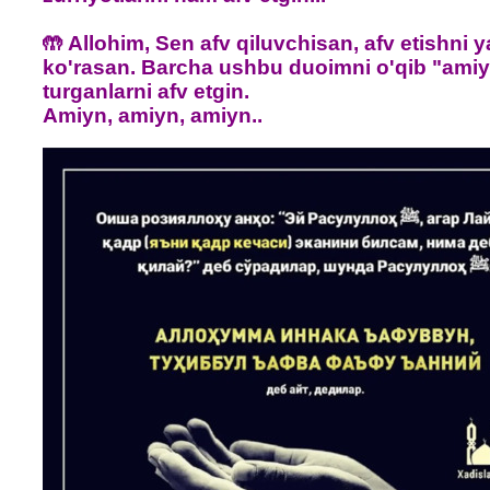
🤲 Allohim, Sen afv qiluvchisan, afv etishni 
ko'rasan. Barcha ushbu duoimni o'qib "ami
turganlarni afv etgin.
Amiyn, amiyn, amiyn..