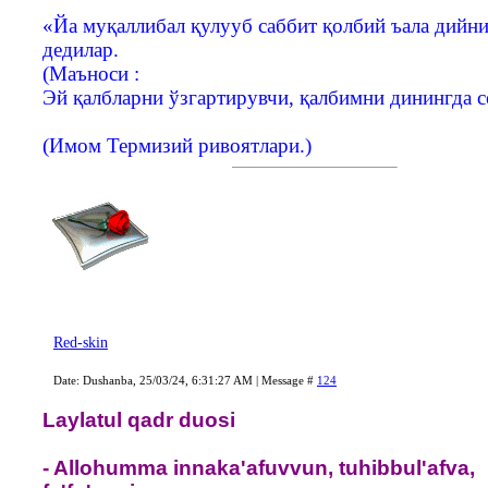
«Йа муқаллибал қулууб саббит қолбий ъала дийни
дедилар.
(Маъноси :
Эй қалбларни ўзгартирувчи, қалбимни динингда с
(Имом Термизий ривоятлари.)
Red-skin
Date: Dushanba, 25/03/24, 6:31:27 AM | Message #
124
Laylatul qadr duosi
- Allohumma innaka'afuvvun, tuhibbul'afva,