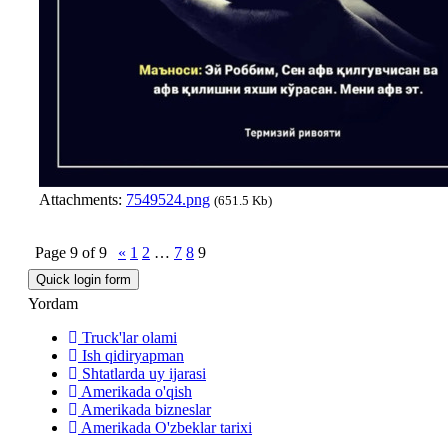
Attachments:
7549524.png
(651.5 Kb)
Page
9
of
9
«
1
2
…
7
8
9
Yordam
Truck'lar olami
Ish qidiryapman
Shtatlarda uy ijarasi
Amerikada o'qish
Amerikada bizneslar
Amerikada O'zbeklar tarixi