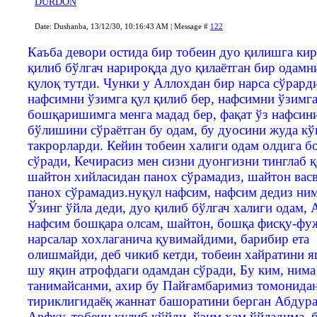
DURDON
Date: Dushanba, 13/12/30, 10:16:43 AM | Message #
122
Каъба девори остида бир тобеин дуо қилишга ки
қилиб бўлгач нарироқда дуо қилаётган бир одамн
қулоқ тутди. Чунки у Аллохдан бир нарса сўрард
нафсимни ўзимга қул қилиб бер, нафсимни ўзимг
бошқаришимга менга мадад бер, фақат ўз нафсин
бўлишини сўраётган бу одам, бу дуосини жуда кў
такрорларди. Кейин тобеин халиги одам олдига б
сўради, Кечирасиз мен сизни дуонгизни тинглаб қ
шайтон хийласидан панох сўрамадиз, шайтон вас
панох сўрамадиз.нуқул нафсим, нафсим дедиз ним
Ўзинг ўйла деди, дуо қилиб бўлгач халиги одам, 
нафсим бошқара олсам, шайтон, бошқа фисқу-фу
нарсалар хохлаганича қувимайдими, барибир ета
олишмайди, деб чикиб кетди, тобеин хайратини 
шу яқин атрофдаги одамдан сўради, Бу ким, нима
танимайсанми, ахир бу Пайғамбаримиз томонида
тириклигидаёқ жаннат башоратини берган Абдур
Авфку, тобеин кулиб қўйди, ўзим хам ўйладима, 