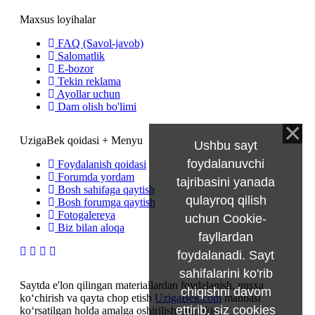
Maxsus loyihalar
FAQ (Savol-javob)
Salomatlik
E-bozor
Tekin reklama
Ayollar uchun
Dam olish bo'limi
UzigaBek qoidasi + Menyu
Ushbu sayt
foydalanuvchi
Foydalanish qoidasi
Forumda yordam
tajribasini yanada
Bosh sahifaga qaytish
qulayroq qilish
Bosh forumga qaytish
Fotogalereya
uchun Cookie-
Biz bilan aloqa
fayllardan
foydalanadi. Sayt
sahifalarini ko'rib
Saytda e'lon qilingan materiallardan foydalanish, nusxa
chiqishni davom
ko‘chirish va qayta chop etish
UzigaBek.com
manbasi
ettirib, siz
cookies
ko‘rsatilgan holda amalga oshirilishi mumkin.