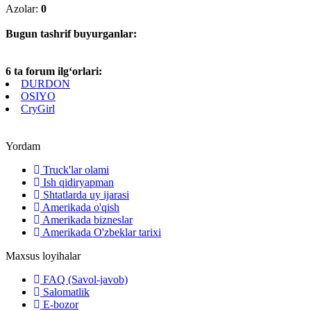
Azolar:
0
Bugun tashrif buyurganlar:
6 ta forum ilg‘orlari:
DURDON
OSIYO
CryGirl
Yordam
Truck'lar olami
Ish qidiryapman
Shtatlarda uy ijarasi
Amerikada o'qish
Amerikada bizneslar
Amerikada O'zbeklar tarixi
Maxsus loyihalar
FAQ (Savol-javob)
Salomatlik
E-bozor