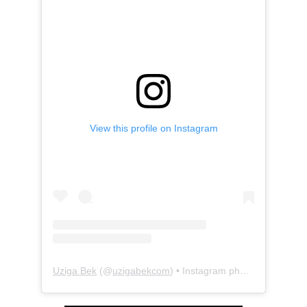
View this profile on Instagram
Uziga Bek
(@
uzigabekcom
) • Instagram photos and videos