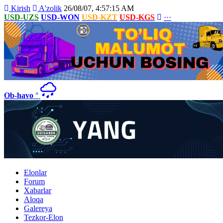
Kirish
A'zolik
26/08/07, 4:57:15 AM
USD-UZS
USD-WON
USD-KZT
USD-KGS
···
Ob-havo
°
Elonlar
Forum
Xabarlar
Aloqa
Galereya
Tezkor-Elon