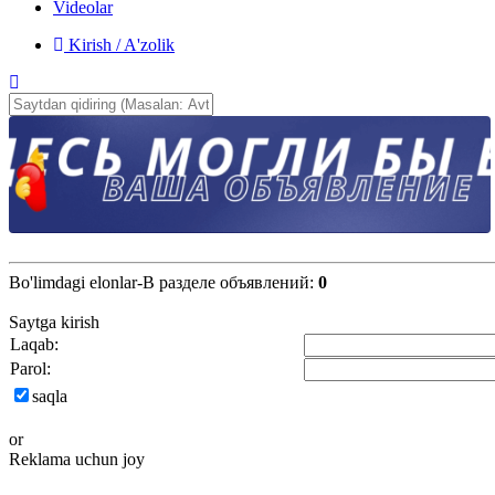
Videolar
Kirish / A'zolik
Bo'limdagi elonlar-В разделе объявлений
:
0
Saytga kirish
Laqab:
Parol:
saqla
or
Reklama uchun joy