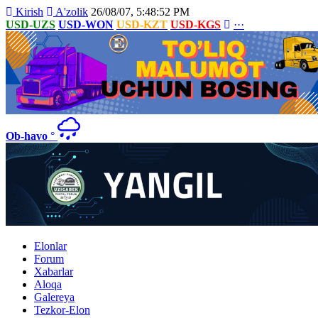
Kirish
A'zolik
26/08/07, 5:48:52 PM
USD-UZS
USD-WON
USD-KZT
USD-KGS
···
Ob-havo
°
Elonlar
Forum
Xabarlar
Aloqa
Galereya
Tezkor-Elon