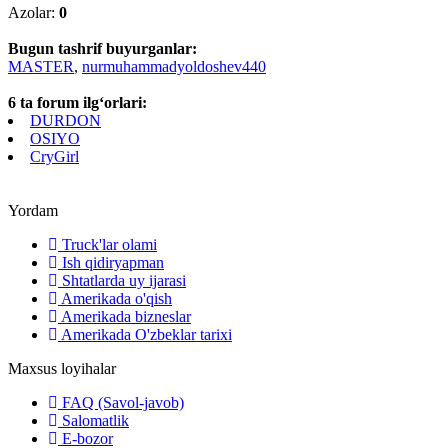
Azolar:
0
Bugun tashrif buyurganlar:
MASTER
,
nurmuhammadyoldoshev440
6 ta forum ilg‘orlari:
DURDON
OSIYO
CryGirl
Yordam
Truck'lar olami
Ish qidiryapman
Shtatlarda uy ijarasi
Amerikada o'qish
Amerikada bizneslar
Amerikada O'zbeklar tarixi
Maxsus loyihalar
FAQ (Savol-javob)
Salomatlik
E-bozor