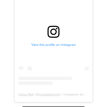
View this profile on Instagram
Uziga Bek
(@
uzigabekcom
) • Instagram photos and videos