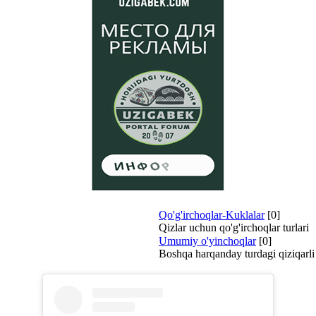
Qo'g'irchoqlar-Kuklalar
[0]
Qizlar uchun qo'g'irchoqlar turlari
Umumiy o'yinchoqlar
[0]
Boshqa harqanday turdagi qiziqarli