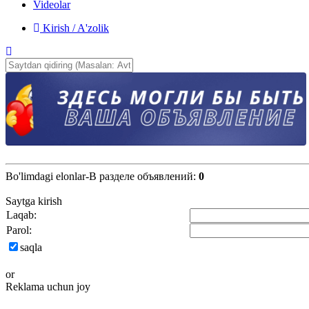
Videolar
Kirish / A'zolik
Bo'limdagi elonlar-В разделе объявлений
:
0
Saytga kirish
Laqab:
Parol:
saqla
or
Reklama uchun joy