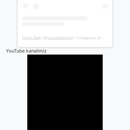
Uziga Bek
(@
uzigabekcom
) • Instagram photos and videos
YouTube kanalimiz