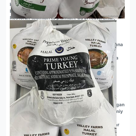
kurkasini yangi va muzlatilgan mahsulotlar
bo'limlarida sotadilar.
Restoran taomlari to'plamlari: ba'zi restoranlar,
shuningdek, Nirvana restorani kabi tayyor halol
kurka taomlarini taklif qiladi.
Nimani bilishingiz kerakAsosiy chakana
sotuvchilar: Costco va Walmart kabi yirik chakana
sotuvchilarni tekshiring, ular ba'zan Crescent
Foods kabi brendlarning halol kurkasini yangi va
muzlatilgan mahsulotlar bo'limlarida sotadilar.
Restoran taomlari to'plamlari: ba'zi restoranlar,
shuningdek, Nirvana restorani kabi tayyor halol
kurka taomlarini taklif qiladi.
Nimani bilishingiz kerak
Halol pishirish: halol degani, kurka an'anaviy
usullardan ko'ra insonparvarroq deb hisoblaydigan
so'yish qoidalarini o'z ichiga olgan maxsus Islomiy
parhez qonunlariga muvofiq qayta ishlanadi.
Sifat va boshqa afzalliklar: ko'plab halol kurkalar
tabiiy ravishda sotiladi va gormonlar yoki