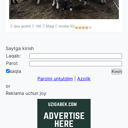
Qoy goshti
150
Magi
Izoxlar (0)
Saytga kirish
Laqab:
Parol:
saqla
Parolni untutdim
|
Azolik
or
Reklama uchun joy