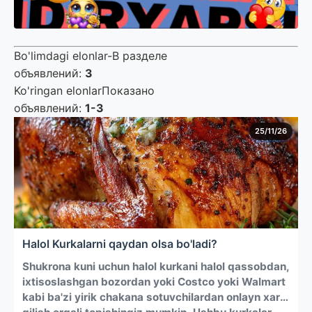
Bo'limdagi elonlar-В разделе
объявлений
:
3
Ko'ringan elonlarПоказано
объявлений
:
1-3
25/11/26
Halol Kurkalarni qaydan olsa bo'ladi?
Shukrona kuni uchun halol kurkani halol qassobdan,
ixtisoslashgan bozordan yoki Costco yoki Walmart
kabi ba'zi yirik chakana sotuvchilardan onlayn xarid