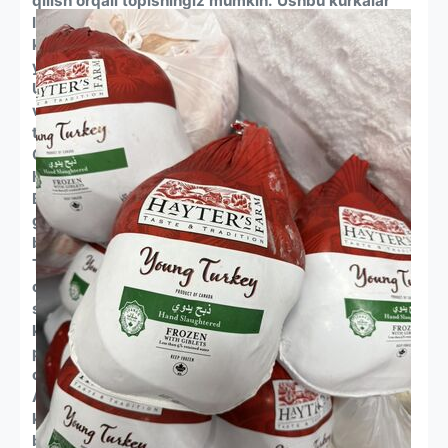
qilish orqali topishingiz mumkin. Ushbu kurkalar
Islomiy parhez qonunlariga muvofiq o'stiriladi,
ko'pincha antibiotiklar va gormonlarsiz va yangi
yoki muzlatilgan holda etkazib berilishi mumkin.
Ularni Crescent Foods, Midamar Halal, Boxed Halal
va HalalWorldDepot kabi ko'plab kompaniyalar
taklif qilishadi.
Qayerdan sotib olish mumkin
Halol onlayn qassob do'konlari: Midamar Halal,
Boxed Halal va HalalWorldDepot kabi saytlar halol
go'shtlarga ixtisoslashgan va butun kurka va
boshqa etkazib berish variantlarini taklif qiladi.
Tovar va mahalliy bozorlar: ko'plab mahalliy va
oilaviy halol bozorlarda kurka dam olish uchun
sotiladi va siz tez-tez San-Xose va Texasdagi
kafedagi mahalliy bozordan ushbu Facebook
postlarida ko'rsatilganidek, uni olish uchun
oldindan buyurtma berishingiz mumkin.
Asosiy chakana sotuvchilar: Costco va Walmart
kabi yirik chakana sotuvchilarni tekshiring, ular
ba'zan Crescent Foods kabi brendlarning halol