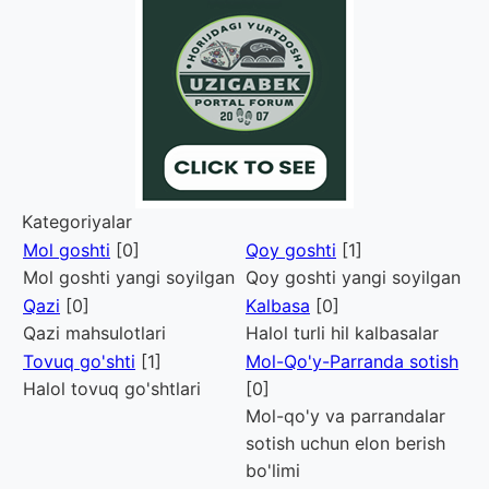
Kategoriyalar
Mol goshti
[0]
Qoy goshti
[1]
Mol goshti yangi soyilgan
Qoy goshti yangi soyilgan
Qazi
[0]
Kalbasa
[0]
Qazi mahsulotlari
Halol turli hil kalbasalar
Tovuq go'shti
[1]
Mol-Qo'y-Parranda sotish
Halol tovuq go'shtlari
[0]
Mol-qo'y va parrandalar
sotish uchun elon berish
bo'limi