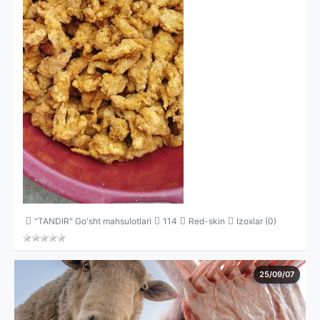
"TANDIR" Go'sht mahsulotlari
114
Red-skin
Izoxlar (0)
25/09/07