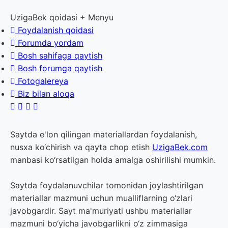
UzigaBek qoidasi + Menyu
Foydalanish qoidasi
Forumda yordam
Bosh sahifaga qaytish
Bosh forumga qaytish
Fotogalereya
Biz bilan aloqa
Saytda e'lon qilingan materiallardan foydalanish,
nusxa ko‘chirish va qayta chop etish
UzigaBek.com
manbasi ko‘rsatilgan holda amalga oshirilishi mumkin.
Saytda foydalanuvchilar tomonidan joylashtirilgan
materiallar mazmuni uchun mualliflarning o‘zlari
javobgardir. Sayt ma'muriyati ushbu materiallar
mazmuni bo‘yicha javobgarlikni o‘z zimmasiga