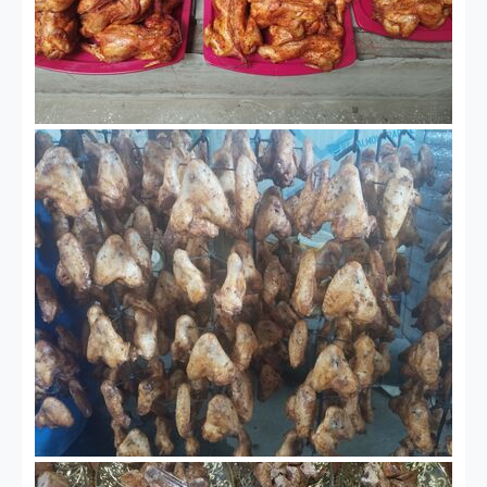
Халяльное приготовление: Халяль означает, что
индейка обрабатывается в соответствии с
особыми исламскими диетическими законами,
которые включают правила забоя, которые
некоторые считают более гуманными, чем
традиционные методы.
Качество и другие преимущества: Многие
халяльные индейки также продаются как
полностью натуральные и выращенные без
добавления гормонов или антибиотиков.
Доступность: Они могут быть популярным
продуктом, поэтому лучше всего заказывать их
заблаговременно до Дня благодарения, чтобы
обеспечить наличие и доставку до праздника,
как отмечают такие источники, как move halal и
MEAT+POULTRY.