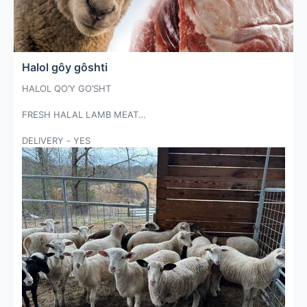
Halol gôy gôshti
HALOL QO’Y GO’SHT
FRESH HALAL LAMB MEAT
DELIVERY - YES
CINCINNATI OH. September 4-5
CHICAGO IL.
September 5-6
347-631-0040