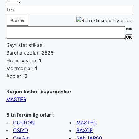
200
Sayt statistikasi
Barcha azolar: 2525
Hozir saytda:
1
Mehmonlar:
1
Azolar:
0
Bugun tashrif buyurganlar:
MASTER
6 ta forum ilg‘orlari:
DURDON
MASTER
OSIYO
BAXOR
CryGirl
SANJAR80