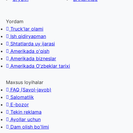
Yordam
Truck'lar olami
Ish qidiryapman
Shtatlarda uy ijarasi
Amerikada o'qish
Amerikada bizneslar
Amerikada O'zbeklar tarixi
Maxsus loyihalar
FAQ (Savol-javob)
Salomatlik
E-bozor
Tekin reklama
Ayollar uchun
Dam olish bo'limi