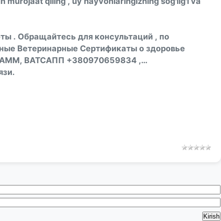
murojaat qiling , uy hayvonlaringizning sog'lig'i va
ы . Обращайтесь для консультаций , по
ные Ветеринарные Сертификаты о здоровье
ЕГРАММ, ВАТСАПП +380970659834 ,
язи.