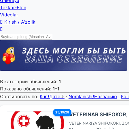
Galereya
Tezkor-Elon
Videolar
Kirish / A'zolik
В категории объявлений
:
1
Показано объявлений
:
1-1
Сортировать по
:
Kun
/
Дате
·
Nomlanishi
/
Названию
·
Ko'
25/10/28
VETERINAR SHIFOKOR, 
VETERINARIYA SHIFOKORI, ZO