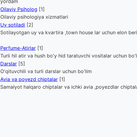
yordam
Oilaviy Psiholog
[1]
Oilaviy psihologiya xizmatlari
Uy sotiladi
[2]
Sotilayotgan uy va kvartira ,town house lar uchun elon ber
Perfume-Atirlar
[1]
Turli hil atir va hush bo'y hid taratuvchi vositalar uchun bo'
Darslar
[5]
O'qituvchili va turli darslar uchun bo'lim
Avia va poyezd chiptalar
[1]
Samalyot halqaro chiptalar va ichki avia ,poyezdlar chiptalar