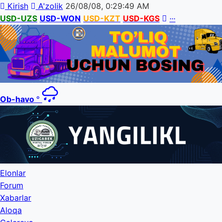
Kirish
A'zolik
26/08/08, 0:29:49 AM
USD-UZS
USD-WON
USD-KZT
USD-KGS
···
Ob-havo
°
Elonlar
Forum
Xabarlar
Aloqa