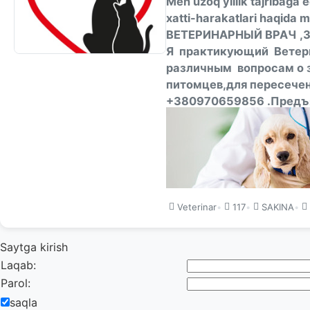
Men uzoq yillik tajribaga 
xatti-harakatlari haqida
ВЕТЕРИНАРНЫЙ ВРАЧ ,
Я практикующий Ветерин
различным вопросам о 
питомцев,для пересече
+380970659856 .Предъя
СОХРАНЯЙТЕ КОНТАКТЫ 
#Ветврач #Ветеринар #
Veterinar
•
117
•
SAKINA
•
Saytga kirish
Laqab:
Parol:
saqla