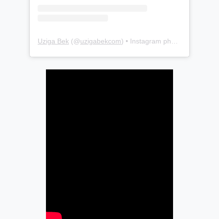
Uziga Bek
(@
uzigabekcom
) • Instagram photos and videos