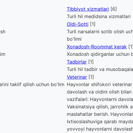
Tibbiyot xizmatlari
[6]
Turli hil medidsina xizmatlari
Oldi-Sotti
[1]
ish
Turli narsalarni sotib olish u
bo'limi
Xonadosh-Roommat kerak
[1
lim
Xonadosh qidirganlar uchun b
Tadbirlar
[1]
Turli hil tadbir va musobaqal
Veterinar
[1]
ini taklif qilish uchun bo'lim
Hayvonlar shifokori veterinar 
davolash va oldini olish bilan
vazifalari: Hayvonlarni davolas
Vaksinatsiya qilish, jarrohlik
maslahatlar berish. Hayvonlar
Ixtisoslashuviga qarab mayda 
yovvoyi hayvonlarni davolas