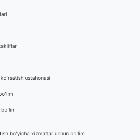
lari
akliflar
 ko'rsatish ustahonasi
bo'lim
 bo'lim
tish bo'yicha xizmatlar uchun bo'lim