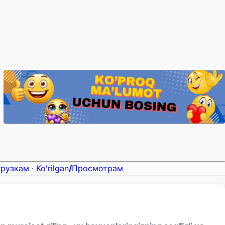
грузкам
·
Ko'rilgan
/
Просмотрам