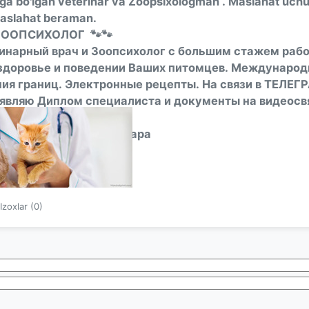
ega bo'lgan veterinar va Zoopsixologman . Maslahat uchun 
 maslahat beraman.
ЗООПСИХОЛОГ 🐾🐾
арный врач и Зоопсихолог с большим стажем работ
здоровье и поведении Ваших питомцев. Международ
ния границ. Электронные рецепты. На связи в ТЕЛ
вляю Диплом специалиста и документы на видеосв
!🐾
Консультации Ветеринара
Izoxlar (0)