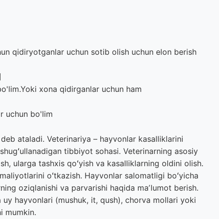
chun qidiryotganlar uchun sotib olish uchun elon berish
]
o'lim.Yoki xona qidirganlar uchun ham
ar uchun bo'lim
deb ataladi. Veterinariya – hayvonlar kasalliklarini
 shugʻullanadigan tibbiyot sohasi. Veterinarning asosiy
h, ularga tashxis qoʻyish va kasalliklarning oldini olish.
 amaliyotlarini oʻtkazish. Hayvonlar salomatligi boʻyicha
ning oziqlanishi va parvarishi haqida maʼlumot berish.
uy hayvonlari (mushuk, it, qush), chorva mollari yoki
hi mumkin.