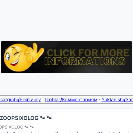
rsatgichi
/
Рейтингу
·
Izohlar
/
Комментариям
·
Yuklanishi
/
За
ZOOPSIXOLOG 🐾 🐾
OPSIXOLOG 🐾 🐾