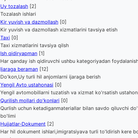
Uy tozalash
[2]
Tozalash ishlari
Kir yuvish va dazmollash
[0]
Kir yuvish va dazmollash xizmatlarini tavsiya etish
Taxi
[0]
Taxi xizmatlarini tavsiya qilsh
Ish qidiryapman
[1]
Har qanday ish qidiruvchi ushbu kategoriyadan foydalanis
Ijaraga beraman
[12]
Do'kon,Uy turli hil anjomlarni ijaraga berish
Yengil Avto ustahonasi
[0]
Yengil avtomobillarni tuzatish va xizmat ko'rsatish ustahon
Qurilish mollari do'konlari
[0]
Qurlish uchun ketadiganmateriallar bilan savdo qiluvchi do
bo'limi
Hujjatlar-Dokument
[2]
Har hil dokument ishlari,imigratsiyava turli to'ldirish kere b