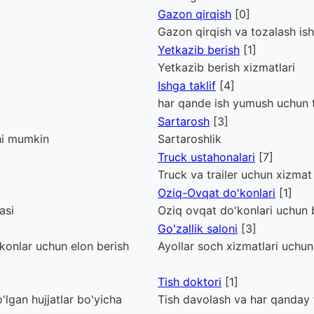
Gazon qirqish
[0]
Gazon qirqish va tozalash ish
Yetkazib berish
[1]
Yetkazib berish xizmatlari
Ishga taklif
[4]
har qande ish yumush uchun t
Sartarosh
[3]
hi mumkin
Sartaroshlik
Truck ustahonalari
[7]
Truck va trailer uchun xizmat
Oziq-Ovqat do'konlari
[1]
asi
Oziq ovqat do'konlari uchun 
Go'zallik saloni
[3]
'konlar uchun elon berish
Ayollar soch xizmatlari uchun
Tish doktori
[1]
o'lgan hujjatlar bo'yicha
Tish davolash va har qanday 