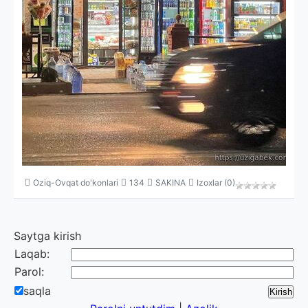
Oziq-Ovqat do'konlari
134
SAKINA
Izoxlar (0)
Saytga kirish
Laqab:
Parol:
saqla