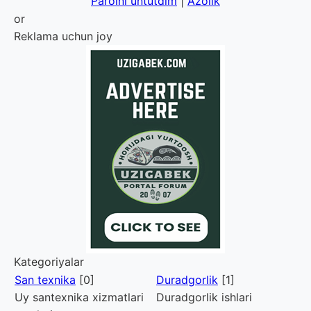
Parolni untutdim
|
Azolik
or
Reklama uchun joy
Kategoriyalar
San texnika
[0]
Duradgorlik
[1]
Uy santexnika xizmatlari
Duradgorlik ishlari