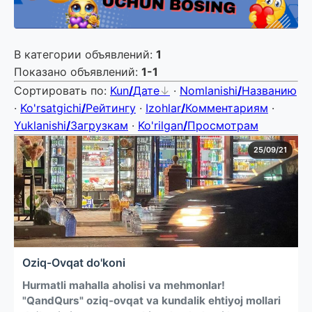
В категории объявлений
:
1
Показано объявлений
:
1-1
Сортировать по
:
Kun
/
Дате
·
Nomlanishi
/
Названию
·
Ko'rsatgichi
/
Рейтингу
·
Izohlar
/
Комментариям
·
Yuklanishi
/
Загрузкам
·
Ko'rilgan
/
Просмотрам
25/09/21
Oziq-Ovqat do'koni
Hurmatli mahalla aholisi va mehmonlar!
"QandQurs" oziq-ovqat va kundalik ehtiyoj mollari