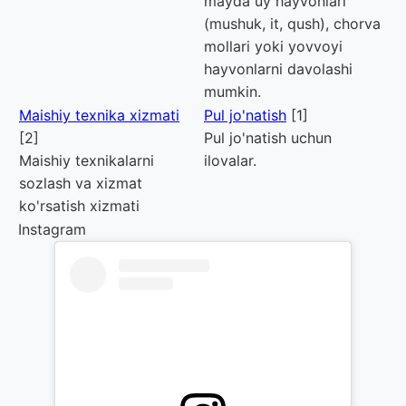
mayda uy hayvonlari
(mushuk, it, qush), chorva
mollari yoki yovvoyi
hayvonlarni davolashi
mumkin.
Maishiy texnika xizmati
Pul jo'natish
[1]
[2]
Pul jo'natish uchun
Maishiy texnikalarni
ilovalar.
sozlash va xizmat
ko'rsatish xizmati
Instagram