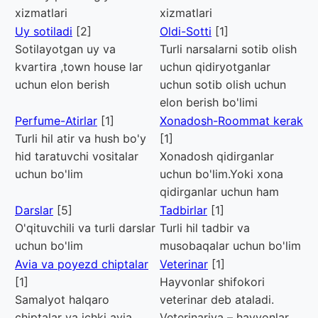
xizmatlari
xizmatlari
Uy sotiladi
[2]
Oldi-Sotti
[1]
Sotilayotgan uy va
Turli narsalarni sotib olish
kvartira ,town house lar
uchun qidiryotganlar
uchun elon berish
uchun sotib olish uchun
elon berish bo'limi
Perfume-Atirlar
[1]
Xonadosh-Roommat kerak
Turli hil atir va hush bo'y
[1]
hid taratuvchi vositalar
Xonadosh qidirganlar
uchun bo'lim
uchun bo'lim.Yoki xona
qidirganlar uchun ham
Darslar
[5]
Tadbirlar
[1]
O'qituvchili va turli darslar
Turli hil tadbir va
uchun bo'lim
musobaqalar uchun bo'lim
Avia va poyezd chiptalar
Veterinar
[1]
[1]
Hayvonlar shifokori
Samalyot halqaro
veterinar deb ataladi.
chiptalar va ichki avia
Veterinariya – hayvonlar