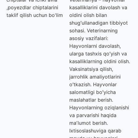
,poyezdlar chiptalarini
kasalliklarini davolash va
taklif qilish uchun bo'lim
oldini olish bilan
shugʻullanadigan tibbiyot
sohasi. Veterinarning
asosiy vazifalari:
Hayvonlarni davolash,
ularga tashxis qoʻyish va
kasalliklarning oldini olish.
Vaksinatsiya qilish,
jarrohlik amaliyotlarini
oʻtkazish. Hayvonlar
salomatligi boʻyicha
maslahatlar berish.
Hayvonlarning oziqlanishi
va parvarishi haqida
maʼlumot berish.
Ixtisoslashuviga qarab