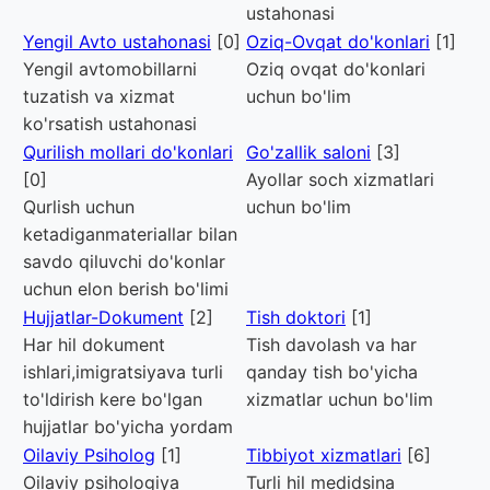
ustahonasi
Yengil Avto ustahonasi
[0]
Oziq-Ovqat do'konlari
[1]
Yengil avtomobillarni
Oziq ovqat do'konlari
tuzatish va xizmat
uchun bo'lim
ko'rsatish ustahonasi
Qurilish mollari do'konlari
Go'zallik saloni
[3]
[0]
Ayollar soch xizmatlari
Qurlish uchun
uchun bo'lim
ketadiganmateriallar bilan
savdo qiluvchi do'konlar
uchun elon berish bo'limi
Hujjatlar-Dokument
[2]
Tish doktori
[1]
Har hil dokument
Tish davolash va har
ishlari,imigratsiyava turli
qanday tish bo'yicha
to'ldirish kere bo'lgan
xizmatlar uchun bo'lim
hujjatlar bo'yicha yordam
Oilaviy Psiholog
[1]
Tibbiyot xizmatlari
[6]
Oilaviy psihologiya
Turli hil medidsina