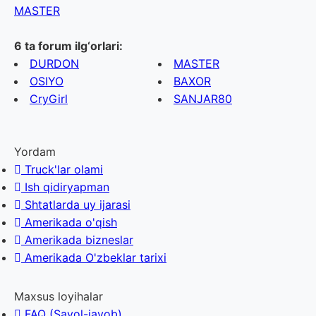
MASTER
6 ta forum ilg‘orlari:
DURDON
MASTER
OSIYO
BAXOR
CryGirl
SANJAR80
Yordam
Truck'lar olami
Ish qidiryapman
Shtatlarda uy ijarasi
Amerikada o'qish
Amerikada bizneslar
Amerikada O'zbeklar tarixi
Maxsus loyihalar
FAQ (Savol-javob)