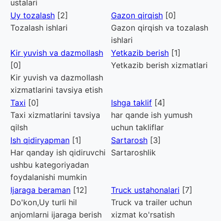
ustalari
Uy tozalash
[2]
Gazon qirqish
[0]
Tozalash ishlari
Gazon qirqish va tozalash
ishlari
Kir yuvish va dazmollash
Yetkazib berish
[1]
[0]
Yetkazib berish xizmatlari
Kir yuvish va dazmollash
xizmatlarini tavsiya etish
Taxi
[0]
Ishga taklif
[4]
Taxi xizmatlarini tavsiya
har qande ish yumush
qilsh
uchun takliflar
Ish qidiryapman
[1]
Sartarosh
[3]
Har qanday ish qidiruvchi
Sartaroshlik
ushbu kategoriyadan
foydalanishi mumkin
Ijaraga beraman
[12]
Truck ustahonalari
[7]
Do'kon,Uy turli hil
Truck va trailer uchun
anjomlarni ijaraga berish
xizmat ko'rsatish