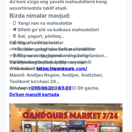
doʻkoni sizga eng yaxshi mahsulotlarni keng
assortimentda taklif etadi.
Bizda nimalar mavjud:
· 🍞 Yangi non va mahsulotlar
· 🥩 Sifatli goʻsht va kolbasa mahsulotlari
· 🥛 Sut, yogurt, pishloq
· 🍎 Meva va sabzavotlar
Bizning afzalliklarimiz:
· 🍬 Bolalar va kattalar uchun shirinliklar
✅ Har doim yangi va sifatli mahsulotlar
· 🧴 Parvarish va gigiena mahsulotlari
✅ Milliy va xorijiy brendlarning keng tanlovi
· 🧽 Uy-roʻzgʻor buyumlari
✅ Hamisha arzon va bojilar narxlari
Biz bilan xarid qilish qulay va yoqimli!
✅ Mehribon va tezkor xizmat
Web manzil:
https://qandqurs.com/
Manzil: Andijan Region, Andijan, Andizhan,
Toshkent ko'chasi 26
Telefon:
Ish vaqti: Har kuni 8:00 dan 12:00 gacha.
+998 90 220 83 83
Do'kon manzili kartada