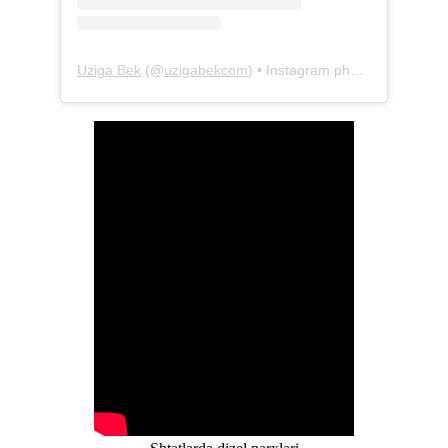
Uziga Bek
(@
uzigabekcom
) • Instagram photos and videos