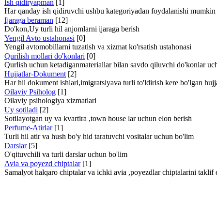
Ish qidiryapman
[1]
Har qanday ish qidiruvchi ushbu kategoriyadan foydalanishi mumkin
Ijaraga beraman
[12]
Do'kon,Uy turli hil anjomlarni ijaraga berish
Yengil Avto ustahonasi
[0]
Yengil avtomobillarni tuzatish va xizmat ko'rsatish ustahonasi
Qurilish mollari do'konlari
[0]
Qurlish uchun ketadiganmateriallar bilan savdo qiluvchi do'konlar uch
Hujjatlar-Dokument
[2]
Har hil dokument ishlari,imigratsiyava turli to'ldirish kere bo'lgan huj
Oilaviy Psiholog
[1]
Oilaviy psihologiya xizmatlari
Uy sotiladi
[2]
Sotilayotgan uy va kvartira ,town house lar uchun elon berish
Perfume-Atirlar
[1]
Turli hil atir va hush bo'y hid taratuvchi vositalar uchun bo'lim
Darslar
[5]
O'qituvchili va turli darslar uchun bo'lim
Avia va poyezd chiptalar
[1]
Samalyot halqaro chiptalar va ichki avia ,poyezdlar chiptalarini taklif