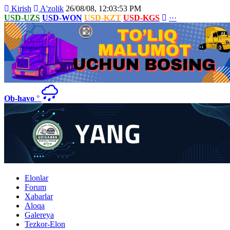
Kirish
A'zolik
26/08/08, 12:03:53 PM
USD-UZS
USD-WON
USD-KZT
USD-KGS
···
Ob-havo
°
Elonlar
Forum
Xabarlar
Aloqa
Galereya
Tezkor-Elon