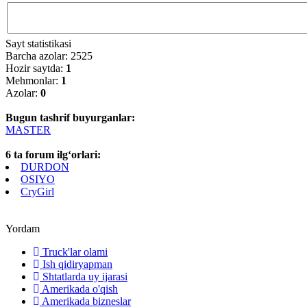
Sayt statistikasi
Barcha azolar: 2525
Hozir saytda:
1
Mehmonlar:
1
Azolar:
0
Bugun tashrif buyurganlar:
MASTER
6 ta forum ilg‘orlari:
DURDON
OSIYO
CryGirl
Yordam
Truck'lar olami
Ish qidiryapman
Shtatlarda uy ijarasi
Amerikada o'qish
Amerikada bizneslar