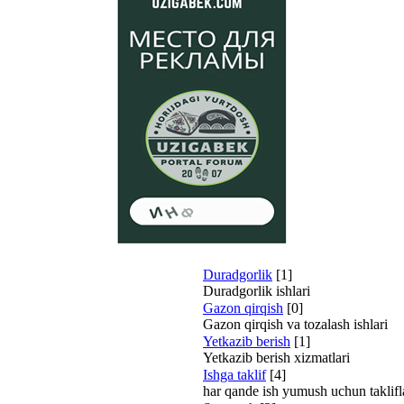
Duradgorlik
[1]
Duradgorlik ishlari
Gazon qirqish
[0]
Gazon qirqish va tozalash ishlari
Yetkazib berish
[1]
Yetkazib berish xizmatlari
Ishga taklif
[4]
har qande ish yumush uchun taklifl