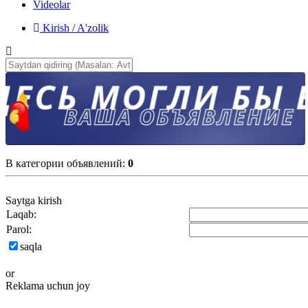
Videolar
Kirish / A'zolik
В категории объявлений
:
0
Saytga kirish
Laqab:
Parol:
saqla
or
Reklama uchun joy