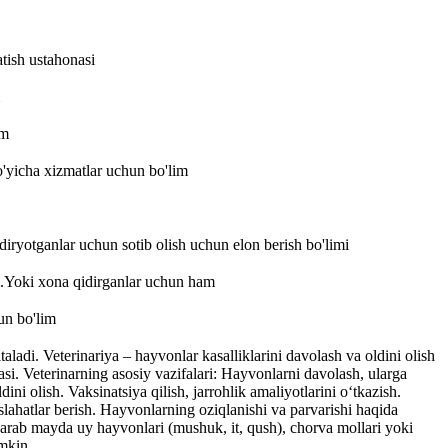
atish ustahonasi
im
o'yicha xizmatlar uchun bo'lim
idiryotganlar uchun sotib olish uchun elon berish bo'limi
.Yoki xona qidirganlar uchun ham
un bo'lim
aladi. Veterinariya – hayvonlar kasalliklarini davolash va oldini olish
asi. Veterinarning asosiy vazifalari: Hayvonlarni davolash, ularga
dini olish. Vaksinatsiya qilish, jarrohlik amaliyotlarini oʻtkazish.
lahatlar berish. Hayvonlarning oziqlanishi va parvarishi haqida
qarab mayda uy hayvonlari (mushuk, it, qush), chorva mollari yoki
mkin.