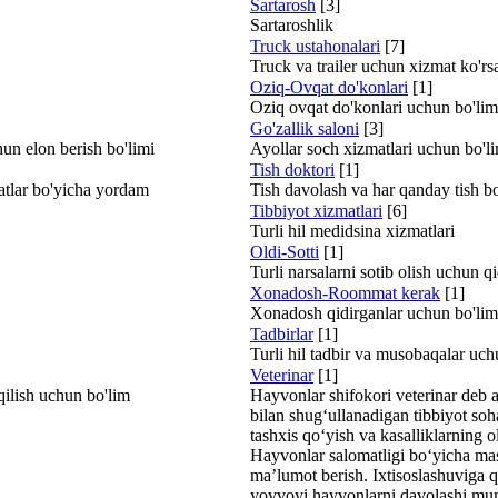
Sartarosh
[3]
Sartaroshlik
Truck ustahonalari
[7]
Truck va trailer uchun xizmat ko'rs
Oziq-Ovqat do'konlari
[1]
Oziq ovqat do'konlari uchun bo'lim
Go'zallik saloni
[3]
un elon berish bo'limi
Ayollar soch xizmatlari uchun bo'l
Tish doktori
[1]
jatlar bo'yicha yordam
Tish davolash va har qanday tish b
Tibbiyot xizmatlari
[6]
Turli hil medidsina xizmatlari
Oldi-Sotti
[1]
Turli narsalarni sotib olish uchun q
Xonadosh-Roommat kerak
[1]
Xonadosh qidirganlar uchun bo'lim
Tadbirlar
[1]
Turli hil tadbir va musobaqalar uch
Veterinar
[1]
 qilish uchun bo'lim
Hayvonlar shifokori veterinar deb at
bilan shugʻullanadigan tibbiyot soh
tashxis qoʻyish va kasalliklarning ol
Hayvonlar salomatligi boʻyicha mas
maʼlumot berish. Ixtisoslashuviga 
yovvoyi hayvonlarni davolashi mu