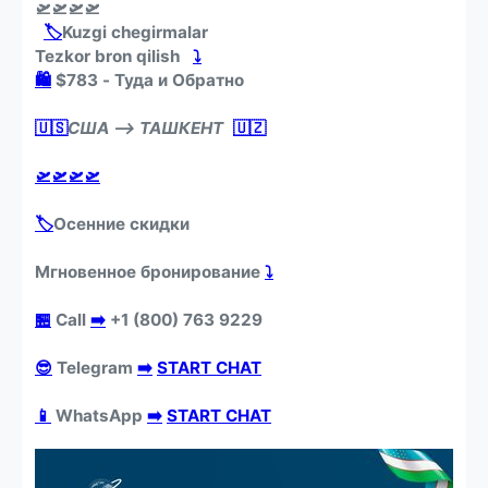
🛫🛫🛫🛫
️ ️
🏷️
Kuzgi chegirmalar
Tezkor bron qilish ️ ️
⤵️
🛍
$783
- Туда и Обратно
🇺🇸
США —> ТАШКЕНТ
🇺🇿
🛫
🛫
🛫
🛫
🏷️
Осенние скидки
Мгновенное бронирование
⤵️
🏪
Call
➡️
+1 (800) 763 9229
😎
Telegram
➡️
START CHAT
📱
WhatsApp
➡️
START CHAT