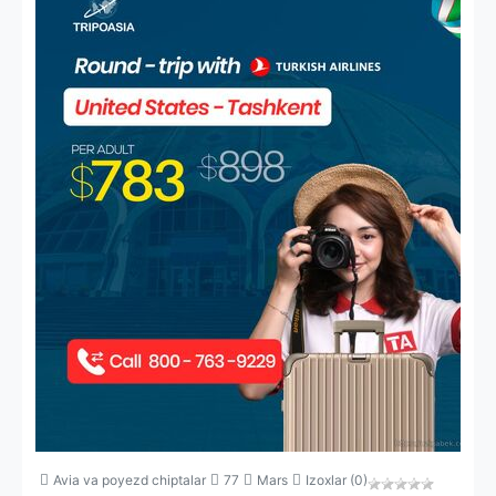
Avia va poyezd chiptalar
77
Mars
Izoxlar (0)