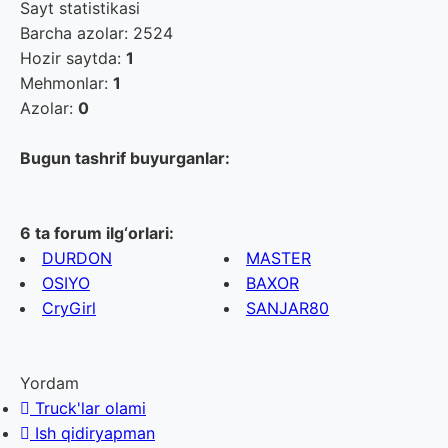
Sayt statistikasi
Barcha azolar: 2524
Hozir saytda:
1
Mehmonlar:
1
Azolar:
0
Bugun tashrif buyurganlar:
6 ta forum ilg‘orlari:
DURDON
MASTER
OSIYO
BAXOR
CryGirl
SANJAR80
Yordam
Truck'lar olami
Ish qidiryapman