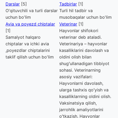
Darslar
[5]
Tadbirlar
[1]
O'qituvchili va turli darslar
Turli hil tadbir va
uchun bo'lim
musobaqalar uchun bo'lim
Avia va poyezd chiptalar
Veterinar
[1]
[1]
Hayvonlar shifokori
Samalyot halqaro
veterinar deb ataladi.
chiptalar va ichki avia
Veterinariya – hayvonlar
,poyezdlar chiptalarini
kasalliklarini davolash va
taklif qilish uchun bo'lim
oldini olish bilan
shugʻullanadigan tibbiyot
sohasi. Veterinarning
asosiy vazifalari:
Hayvonlarni davolash,
ularga tashxis qoʻyish va
kasalliklarning oldini olish.
Vaksinatsiya qilish,
jarrohlik amaliyotlarini
oʻtkazish. Hayvonlar