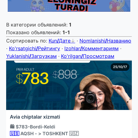
В категории объявлений
:
1
Показано объявлений
:
1-1
Сортировать по
:
Kun
/
Дате
·
Nomlanishi
/
Названию
·
Ko'rsatgichi
/
Рейтингу
·
Izohlar
/
Комментариям
·
Yuklanishi
/
Загрузкам
·
Ko'rilgan
/
Просмотрам
25/10/17
Avia chiptalar xizmati
🛍 $783-Bordi-Keldi
🇺🇸
AQSH - > TOSHKENT 🇺🇿