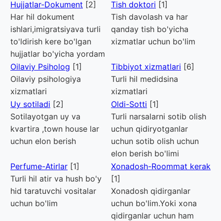
Hujjatlar-Dokument
[2]
Tish doktori
[1]
Har hil dokument
Tish davolash va har
ishlari,imigratsiyava turli
qanday tish bo'yicha
to'ldirish kere bo'lgan
xizmatlar uchun bo'lim
hujjatlar bo'yicha yordam
Oilaviy Psiholog
[1]
Tibbiyot xizmatlari
[6]
Oilaviy psihologiya
Turli hil medidsina
xizmatlari
xizmatlari
Uy sotiladi
[2]
Oldi-Sotti
[1]
Sotilayotgan uy va
Turli narsalarni sotib olish
kvartira ,town house lar
uchun qidiryotganlar
uchun elon berish
uchun sotib olish uchun
elon berish bo'limi
Perfume-Atirlar
[1]
Xonadosh-Roommat kerak
Turli hil atir va hush bo'y
[1]
hid taratuvchi vositalar
Xonadosh qidirganlar
uchun bo'lim
uchun bo'lim.Yoki xona
qidirganlar uchun ham