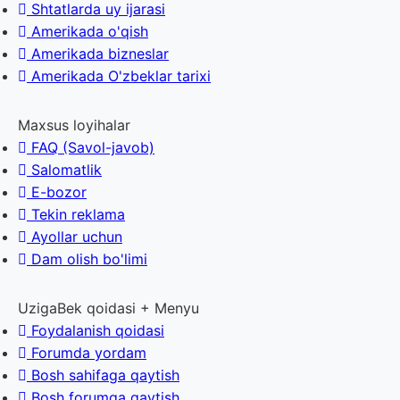
Shtatlarda uy ijarasi
Amerikada o'qish
Amerikada bizneslar
Amerikada O'zbeklar tarixi
Maxsus loyihalar
FAQ (Savol-javob)
Salomatlik
E-bozor
Tekin reklama
Ayollar uchun
Dam olish bo'limi
UzigaBek qoidasi + Menyu
Foydalanish qoidasi
Forumda yordam
Bosh sahifaga qaytish
Bosh forumga qaytish