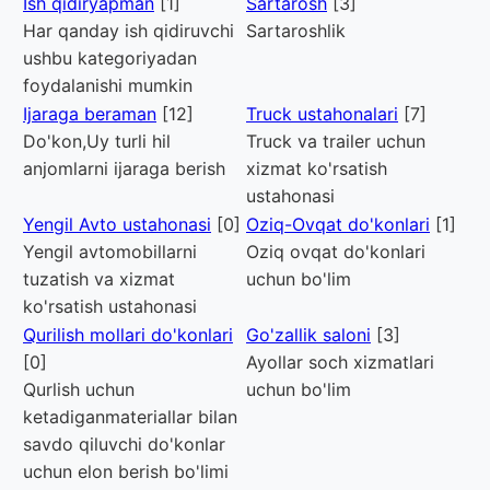
Ish qidiryapman
[1]
Sartarosh
[3]
Har qanday ish qidiruvchi
Sartaroshlik
ushbu kategoriyadan
foydalanishi mumkin
Ijaraga beraman
[12]
Truck ustahonalari
[7]
Do'kon,Uy turli hil
Truck va trailer uchun
anjomlarni ijaraga berish
xizmat ko'rsatish
ustahonasi
Yengil Avto ustahonasi
[0]
Oziq-Ovqat do'konlari
[1]
Yengil avtomobillarni
Oziq ovqat do'konlari
tuzatish va xizmat
uchun bo'lim
ko'rsatish ustahonasi
Qurilish mollari do'konlari
Go'zallik saloni
[3]
[0]
Ayollar soch xizmatlari
Qurlish uchun
uchun bo'lim
ketadiganmateriallar bilan
savdo qiluvchi do'konlar
uchun elon berish bo'limi