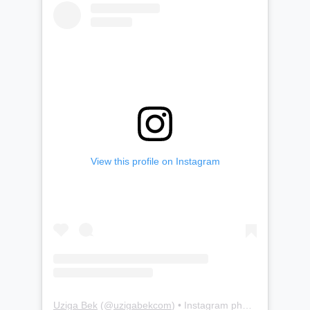
View this profile on Instagram
Uziga Bek
(@
uzigabekcom
) • Instagram photos and videos