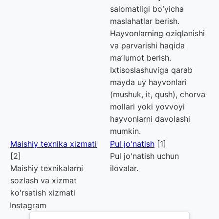
salomatligi boʻyicha
maslahatlar berish.
Hayvonlarning oziqlanishi
va parvarishi haqida
maʼlumot berish.
Ixtisoslashuviga qarab
mayda uy hayvonlari
(mushuk, it, qush), chorva
mollari yoki yovvoyi
hayvonlarni davolashi
mumkin.
Maishiy texnika xizmati
Pul jo'natish
[1]
[2]
Pul jo'natish uchun
Maishiy texnikalarni
ilovalar.
sozlash va xizmat
ko'rsatish xizmati
Instagram