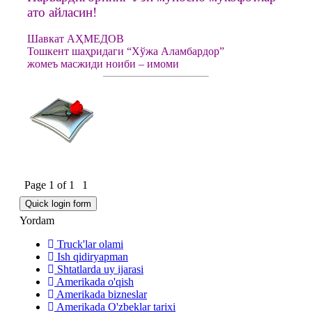
ато айласин!
Шавкат АҲМЕДОВ
Тошкент шаҳридаги “Хўжа Аламбардор”
жомеъ масжиди ноиби – имоми
Page
1
of
1
1
Yordam
Truck'lar olami
Ish qidiryapman
Shtatlarda uy ijarasi
Amerikada o'qish
Amerikada bizneslar
Amerikada O'zbeklar tarixi