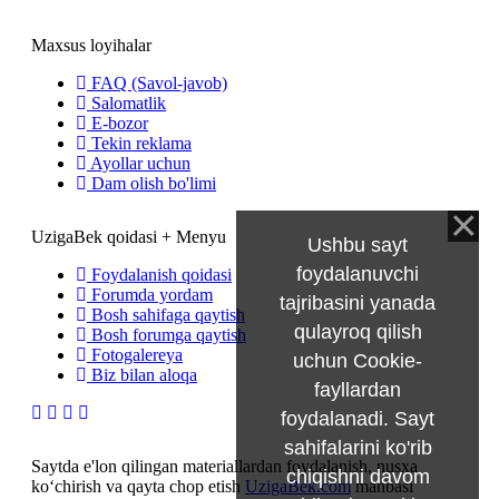
Maxsus loyihalar
FAQ (Savol-javob)
Salomatlik
E-bozor
Tekin reklama
Ayollar uchun
Dam olish bo'limi
UzigaBek qoidasi + Menyu
Ushbu sayt
foydalanuvchi
Foydalanish qoidasi
Forumda yordam
tajribasini yanada
Bosh sahifaga qaytish
qulayroq qilish
Bosh forumga qaytish
Fotogalereya
uchun Cookie-
Biz bilan aloqa
fayllardan
foydalanadi. Sayt
sahifalarini ko'rib
Saytda e'lon qilingan materiallardan foydalanish, nusxa
chiqishni davom
ko‘chirish va qayta chop etish
UzigaBek.com
manbasi