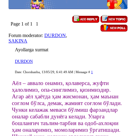
Page
1
of
1
1
Forum moderator:
DURDON
,
SAKINA
Ayollarga xurmat
DURDON
Date: Chorshanba, 13/05/29, 6:41:49 AM | Message #
1
Аёл – аввало онамиз, қолаверса, жуфти
ҳалолимиз, опа-синглимиз, қизимиздир.
Агар аёл ҳаётда ҳам жисмонан, ҳам маънан
соғлом бўлса, демак, жамият соғлом бўлади.
Чунки келажак меваси бўлмиш фарзандлар
оналар сабабли дунёга келади. Уларга
бошланғич таълим-тарбия ва одоб-ахлоқни
ҳам оналаримиз, момоларимиз ўргатишади.