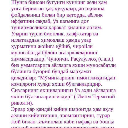
Шунга биноан бугунги куннинг аёли ҳам
унга берилган ҳақ-ҳуқуқлардан оқилона
фойдаланиш билан бир қаторда, аёллик
иффатини сақлаб, ўз шаънига доғ
туширмасликка ҳаракат қилиши лозим.
Уларни турли ёмонлик, хавф-хатар ва
иллатлардан ҳимоялаш ҳамда улар
ҳурматини жойига қўйиб, чиройли
муносабатда бўлиш эса эркакларнинг
зиммасидадир. Чунончи, Расулуллоҳ (с.а.в.)
биз умматларига аёлларга яхши муносабатли
бўлишга буюриб бундай марҳамат
қиладилар: “Мўминларнинг имон жиҳатидан
комилроғи хулқи яхши бўлганларидир.
Сизларнинг яхшиларингиз ўз аҳли аёлларига
яхши бўлганларингиздир” ( Имом Термизий
ривояти).
Эрлар ҳар қандай қийин шароитда ҳам аҳлу
аёлини кийинтириш, таомлантириш, турар
жой билан таъминлаш каби нафақа ва бошқа
моддий эҳтиёжларини қондиришлари лозим.