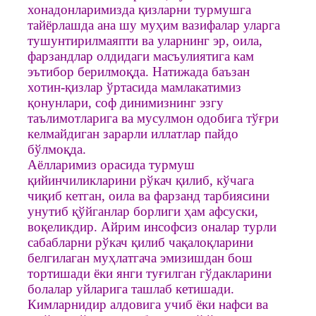
хонадонларимизда қизларни турмушга
тайёрлашда ана шу муҳим вазифалар уларга
тушунтирилмаяпти ва уларнинг эр, оила,
фарзандлар олдидаги масъулиятига кам
эътибор берилмоқда. Натижада баъзан
хотин-қизлар ўртасида мамлакатимиз
қонунлари, соф динимизнинг эзгу
таълимотларига ва мусулмон одобига тўғри
келмайдиган зарарли иллатлар пайдо
бўлмоқда.
Аёлларимиз орасида турмуш
қийинчиликларини рўкач қилиб, кўчага
чиқиб кетган, оила ва фарзанд тарбиясини
унутиб қўйганлар борлиги ҳам афсуски,
воқеликдир. Айрим инсофсиз оналар турли
сабабларни рўкач қилиб чақалоқларини
белгилаган муҳлатгача эмизишдан бош
тортишади ёки янги туғилган гўдакларини
болалар уйларига ташлаб кетишади.
Кимларнидир алдовига учиб ёки нафси ва