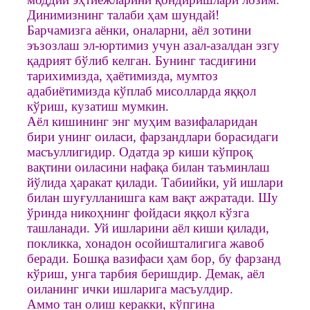
Динимизнинг талаби ҳам шундай!
Барчамизга аёнки, оналарни, аёл зотини
эъзозлаш эл-юртимиз учун азал-азалдан эзгу
қадрият бўлиб келган. Бунинг тасдиғини
тарихимизда, ҳаётимизда, мумтоз
адабиётимизда кўплаб мисолларда яққол
кўриш, кузатиш мумкин.
Аёл кишининг энг муҳим вазифаларидан
бири унинг оиласи, фарзандлари борасидаги
масъуллигидир. Одатда эр киши кўпроқ
вақтини оиласини нафақа билан таъминлаш
йўлида ҳаракат қилади. Табиийки, уй ишлари
билан шуғулланишга кам вақт ажратади. Шу
ўринда никоҳнинг фойдаси яққол кўзга
ташланади. Уй ишларини аёл киши қилади,
покликка, хонадон осойишталигига жавоб
беради. Бошқа вазифаси ҳам бор, бу фарзанд
кўриш, унга тарбия беришдир. Демак, аёл
оиланинг ички ишларига масъулдир.
Аммо тан олиш керакки, кўпгина