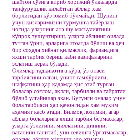
шайтон сўзига кириб хорижий ўлкаларда
танфурушлик қилаётган аёллар ҳам
борлигидан кўз юмиб бўлмайди. Шунинг
учун қизларимизни турмушга тайёрлаш
чоғида уларнинг ана шу масъулиятини
кўпроқ тушунтириш, уларга аёлнинг оилада
тутган ўрни, эрларига итоатда бўлиш ва ҳеч
бир соҳада хиёнат қилмаслик, фарзандига
яхши тарбия бериш каби вазифаларини
эслатиш керак бўлади.
Олимлар тадқиқотига кўра, ўз онаси
тарбиясини олган, унинг ғамхўрлиги,
шафқатини ҳар қадамда ҳис этиб турган
болалар соғлом, ақлли, тарбияли ва ғайратли
бўлиб улғайишар экан. Бугунги оналар учун
бола тарбияси ҳар қачонгидан ҳам муҳим
аҳамият касб этади. Билмоқ лозимки, агар
аёллар болаларига яхши тарбия бермасалар,
уларга ўзлигини, миллатини, динини,
ватанини танитиб, уни севишга ўргатмасалар,
оналик, аёллик ҳаққини адо этмаган