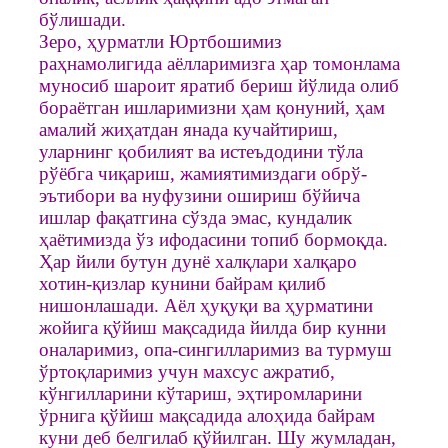
бўлишади.
Зеро, ҳурматли Юртбошимиз
раҳнамолигида аёлларимизга ҳар томонлама
муносиб шароит яратиб бериш йўлида олиб
бораётган ишларимизни ҳам қонуний, ҳам
амалий жиҳатдан янада кучайтириш,
уларнинг қобилият ва истеъдодини тўла
рўёбга чиқариш, жамиятимиздаги обрў-
эътибори ва нуфузини ошириш бўйича
ишлар фақатгина сўзда эмас, кундалик
ҳаётимизда ўз ифодасини топиб бормоқда.
Ҳар йили бутун дунё халқлари халқаро
хотин-қизлар кунини байрам қилиб
нишонлашади. Аёл ҳуқуқи ва ҳурматини
жойига қўйиш мақсадида йилда бир кунни
оналаримиз, опа-сингилларимиз ва турмуш
ўртоқларимиз учун махсус ажратиб,
кўнгилларини кўтариш, эҳтиромларини
ўрнига қўйиш мақсадида алоҳида байрам
куни деб белгилаб қўйилган. Шу жумладан,