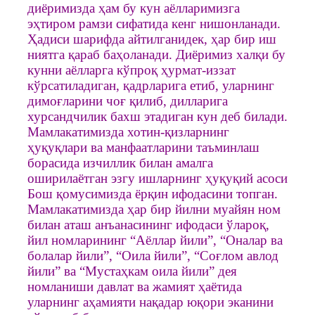
диёримизда ҳам бу кун аёлларимизга
эҳтиром рамзи сифатида кенг нишонланади.
Ҳадиси шарифда айтилганидек, ҳар бир иш
ниятга қараб баҳоланади. Диёримиз халқи бу
кунни аёлларга кўпроқ ҳурмат-иззат
кўрсатиладиган, қадрларига етиб, уларнинг
димоғларини чоғ қилиб, дилларига
хурсандчилик бахш этадиган кун деб билади.
Мамлакатимизда хотин-қизларнинг
ҳуқуқлари ва манфаатларини таъминлаш
борасида изчиллик билан амалга
оширилаётган эзгу ишларнинг ҳуқуқий асоси
Бош қомусимизда ёрқин ифодасини топган.
Мамлакатимизда ҳар бир йилни муайян ном
билан аташ анъанасининг ифодаси ўлароқ,
йил номларининг “Аёллар йили”, “Оналар ва
болалар йили”, “Оила йили”, “Соғлом авлод
йили” ва “Мустаҳкам оила йили” дея
номланиши давлат ва жамият ҳаётида
уларнинг аҳамияти нақадар юқори эканини