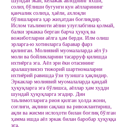
Шундай экан, келажак авлоднинг яхши,
солиҳ бўлиши бугунги кун аёлларининг
қанчалик солиҳа, ҳаёли, ахлоқли
бўлишларига ҳар жиҳатдан боғлиқдир.
Ислом таълимоти аёлни улуғлабгина қолмай,
балки эркакка берган барча ҳуқуқ ва
вожиботларни аёлга ҳам берди. Илм олиш
эрларга-ю хотинларга баравар фарз
қилинган. Молиявий муомалаларда аёл ўз
моли ва бойликларини тасарруф қилишда
ихтиёрга эга. Аёл эри ёки отасининг
аралашувисиз тижорий шартномаларни
ихтиёрий равишда ўзи тузишга ҳақлидир.
Эркаклар молиявий муомалаларда қандай
ҳуқуқларга эга бўлишса, аёллар ҳам худди
шундай ҳуқуқларга эгадир. Дин
таълимотларига риоя қилган ҳолда жони,
соғлиғи, ақлини сақлаш ва ривожлантириш,
ақли ва жисми ислоҳоти билан боғлиқ бўлган
ҳамма ишда аёл эркак билан баробар ҳуқуққа
эга.