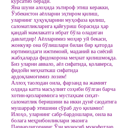
кўрсатиб беради.
Яна шуни алоҳида эътироф этиш керакки,
Ўзбекистон аёлларни эҳтиром қилиш,
уларнинг ҳуқуқларини муҳофаза қилиш,
саломатликларига қайғуриш борасида ҳар
қандай мамлакатга ибрат бўла оладиган
давлатдир! Аёлларимиз моҳир уй бекаси,
жонкуяр она бўлишлари билан бир қаторда
юртимиздаги ижтимоий, маданий ва сиёсий
жабҳаларда фидокорона меҳнат қилишмоқда.
Биз уларни аввало, аёл сифатида, қолаверса,
фидойи меҳнаткаш сифатида
ардоқламоғимиз лозим!
Аллоҳ таолодан оила, фарзанд ва жамият
олдида катта масъулият соҳиби бўлган барча
хотин-қизларимизга мустаҳкам сиҳат-
саломатлик беришини ва икки дунё саодатига
мушарраф этишини сўраб дуо қиламиз!
Илоҳо, уларнинг сабр-бардошлари, оила ва
болага меҳрибонликлари эвазига
Парвардигорнинг Ўзи муносиб мукофотлар