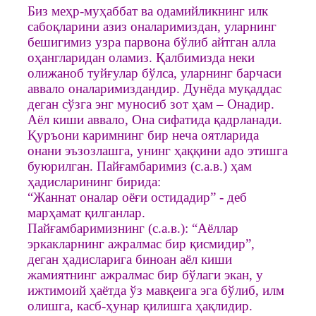
Биз меҳр-муҳаббат ва одамийликнинг илк
сабоқларини азиз оналаримиздан, уларнинг
бешигимиз узра парвона бўлиб айтган алла
оҳангларидан оламиз. Қалбимизда неки
олижаноб туйғулар бўлса, уларнинг барчаси
аввало оналаримиздандир. Дунёда муқаддас
деган сўзга энг муносиб зот ҳам – Онадир.
Аёл киши аввало, Она сифатида қадрланади.
Қуръони каримнинг бир неча оятларида
онани эъзозлашга, унинг ҳаққини адо этишга
буюрилган. Пайғамбаримиз (с.а.в.) ҳам
ҳадисларининг бирида:
“Жаннат оналар оёғи остидадир” - деб
марҳамат қилганлар.
Пайғамбаримизнинг (с.а.в.): “Аёллар
эркакларнинг ажралмас бир қисмидир”,
деган ҳадисларига биноан аёл киши
жамиятнинг ажралмас бир бўлаги экан, у
ижтимоий ҳаётда ўз мавқеига эга бўлиб, илм
олишга, касб-ҳунар қилишга ҳақлидир.