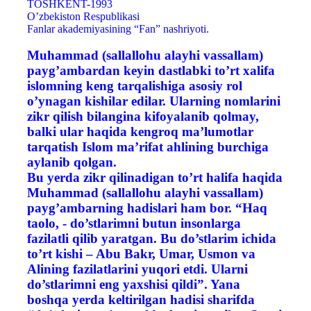
TOSHKENT-1993
O’zbekiston Respublikasi
Fanlar akademiyasining “Fan” nashriyoti.
Muhammad (sallallohu alayhi vassallam)
payg’ambardan keyin dastlabki to’rt xalifa
islomning keng tarqalishiga asosiy rol
o’ynagan kishilar edilar. Ularning nomlarini
zikr qilish bilangina kifoyalanib qolmay,
balki ular haqida kengroq ma’lumotlar
tarqatish Islom ma’rifat ahlining burchiga
aylanib qolgan.
Bu yerda zikr qilinadigan to’rt halifa haqida
Muhammad (sallallohu alayhi vassallam)
payg’ambarning hadislari ham bor. “Haq
taolo, - do’stlarimni butun insonlarga
fazilatli qilib yaratgan. Bu do’stlarim ichida
to’rt kishi – Abu Bakr, Umar, Usmon va
Alining fazilatlarini yuqori etdi. Ularni
do’stlarimni eng yaxshisi qildi”. Yana
boshqa yerda keltirilgan hadisi sharifda