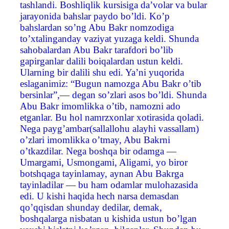
tashlandi. Boshliqlik kursisiga da’volar va bular
jarayonida bahslar paydo bo’ldi. Ko’p
bahslardan so’ng Abu Bakr nomzodiga
to’xtalinganday vaziyat yuzaga keldi. Shunda
sahobalardan Abu Bakr tarafdori bo’lib
gapirganlar dalili boiqalardan ustun keldi.
Ularning bir dalili shu edi. Ya’ni yuqorida
eslaganimiz: “Bugun namozga Abu Bakr o’tib
bersinlar”,— degan so’zlari asos bo’ldi. Shunda
Abu Bakr imomlikka o’tib, namozni ado
etganlar. Bu hol namrzxonlar xotirasida qoladi.
Nega payg’ambar(sallallohu alayhi vassallam)
o’zlari imomlikka o’tmay, Abu Bakrni
o’tkazdilar. Nega boshqa bir odamga —
Umargami, Usmongami, Aligami, yo biror
botshqaga tayinlamay, aynan Abu Bakrga
tayinladilar — bu ham odamlar mulohazasida
edi. U kishi haqida hech narsa demasdan
qo’qqisdan shunday dedilar, demak,
boshqalarga nisbatan u kishida ustun bo’lgan