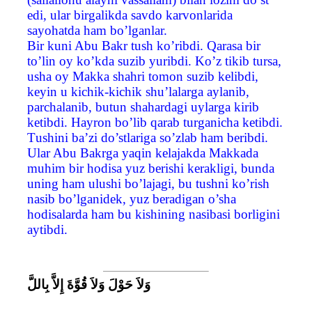
edi, ular birgalikda savdo karvonlarida
sayohatda ham bo’lganlar.
Bir kuni Abu Bakr tush ko’ribdi. Qarasa bir
to’lin oy ko’kda suzib yuribdi. Ko’z tikib tursa,
usha oy Makka shahri tomon suzib kelibdi,
keyin u kichik-kichik shu’lalarga aylanib,
parchalanib, butun shahardagi uylarga kirib
ketibdi. Hayron bo’lib qarab turganicha ketibdi.
Тushini ba’zi do’stlariga so’zlab ham beribdi.
Ular Abu Bakrga yaqin kelajakda Makkada
muhim bir hodisa yuz berishi kerakligi, bunda
uning ham ulushi bo’lajagi, bu tushni ko’rish
nasib bo’lganidek, yuz beradigan o’sha
hodisalarda ham bu kishining nasibasi borligini
aytibdi.
وَلاَ حَوْلَ وَلاَ قُوَّةَ إِلاَّ بِاللَّ