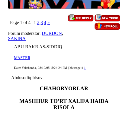
Page
1
of
4
1
2
3
4
»
Forum moderator:
DURDON
,
SAKINA
ABU BAKR AS-SIDDIQ
MASTER
Date: Yakshanba, 08/10/05, 5:24:24 PM | Message #
1
Abdusodiq Irisov
CHAHORYORLAR
MASHHUR TO’RT XALIFA HAIDA
RISOLA