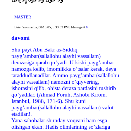
MASTER
Date: Yakshanba, 08/10/05, 5:33:03 PM | Message #
6
davomi
Shu payt Abu Bakr as-Siddiq
payg’ambar(sallallohu alayhi vassallam)
derazasiga qarab qo’yadi. U kishi payg’ambar
namozga kelib, imomlikka o’tsalar kerak, deya
taraddudlanadilar. Ammo payg’ambar(sallallohu
alayhi vassallam) namozni o’qiyvering,
ishorasini qilib, ohista deraza pardasini tushirib
qo’yadilar. (Ahmad Foruh, Ashobi Kirom.
Istanbul, 1988, 171-6). Shu kuni
payg’ambar(sallallohu alayhi vassallam) vafot
etadilar3.
Yana sahobalar shunday voqeani ham esga
olishgan ekan. Hadis olimlarining so’zlariga