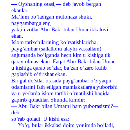
— Oyshaning otasi,— deb javob bergan
ekanlar.
Ma’lum bo’ladigan mulohaza shuki,
paygambarga eng
yak,in zotlar Abu Bakr bilan Umar ikkalovi
ekan.
Islom tarixchilarining ko’rsatishlaricha,
payg’ambar (sallallohu alayhi vassallam)
anjumanda bo’lganda hech kim u kishiga tik
qaray olmas ekan. Faqat Abu Bakr bilan Umar
u kishiga qarab so’zlar, ba’zan o’zaro kulib
gaplashib o’tirishar ekan.
Bir gal do’stlar orasida payg’ambar o’z yaqin
odamlarini fath etilgan mamlakatlarga yuborishi
va u yerlarda islom tartibi o’rnatilishi haqida
gapirib qoladilar. Shunda kimdir:
— Abu Bakr bilan Umarni ham yuborasizmi?—
deb
so’rab qoladi. U kishi esa:
— Yo’q, bular ikkalasi doim yonimda bo’ladi,