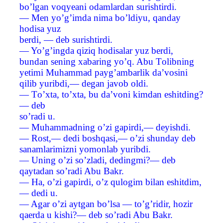
bo’lgan voqyeani odamlardan surishtirdi.
— Men yo’g’imda nima bo’ldiyu, qanday
hodisa yuz
berdi, — deb surishtirdi.
— Yo’g’ingda qiziq hodisalar yuz berdi,
bundan sening xabaring yo’q. Abu Тolibning
yetimi Muhammad payg’ambarlik da’vosini
qilib yuribdi,— degan javob oldi.
— Тo’xta, to’xta, bu da’voni kimdan eshitding?
— deb
so’radi u.
— Muhammadning o’zi gapirdi,— deyishdi.
— Rost,— dedi boshqasi,— o’zi shunday deb
sanamlarimizni yomonlab yuribdi.
— Uning o’zi so’zladi, dedingmi?— deb
qaytadan so’radi Abu Bakr.
— Ha, o’zi gapirdi, o’z qulogim bilan eshitdim,
— dedi u.
— Agar o’zi aytgan bo’lsa — to’g’ridir, hozir
qaerda u kishi?— deb so’radi Abu Bakr.