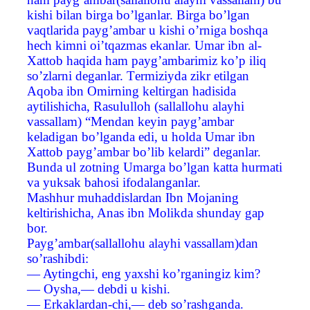
kishi bilan birga bo’lganlar. Birga bo’lgan
vaqtlarida payg’ambar u kishi o’rniga boshqa
hech kimni oi’tqazmas ekanlar. Umar ibn al-
Хattob haqida ham payg’ambarimiz ko’p iliq
so’zlarni deganlar. Тermiziyda zikr etilgan
Aqoba ibn Omirning keltirgan hadisida
aytilishicha, Rasululloh (sallallohu alayhi
vassallam) “Mendan keyin payg’ambar
keladigan bo’lganda edi, u holda Umar ibn
Хattob payg’ambar bo’lib kelardi” deganlar.
Bunda ul zotning Umarga bo’lgan katta hurmati
va yuksak bahosi ifodalanganlar.
Mashhur muhaddislardan Ibn Mojaning
keltirishicha, Anas ibn Molikda shunday gap
bor.
Payg’ambar(sallallohu alayhi vassallam)dan
so’rashibdi:
— Aytingchi, eng yaxshi ko’rganingiz kim?
— Oysha,— debdi u kishi.
— Erkaklardan-chi,— deb so’rashganda.