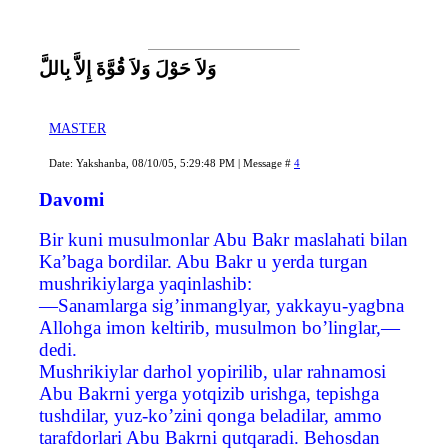
وَلاَ حَوْلَ وَلاَ قُوَّةَ إِلاَّ بِاللَّ
MASTER
Date: Yakshanba, 08/10/05, 5:29:48 PM | Message #
4
Davomi
Bir kuni musulmonlar Abu Bakr maslahati bilan
Ka’baga bordilar. Abu Bakr u yerda turgan
mushrikiylarga yaqinlashib:
—Sanamlarga sig’inmanglyar, yakkayu-yagbna
Allohga imon keltirib, musulmon bo’linglar,—
dedi.
Mushrikiylar darhol yopirilib, ular rahnamosi
Abu Bakrni yerga yotqizib urishga, tepishga
tushdilar, yuz-ko’zini qonga beladilar, ammo
tarafdorlari Abu Bakrni qutqaradi. Behosdan