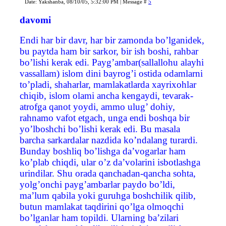
Date: Yakshanba, 08/10/05, 5:32:00 PM | Message #
5
davomi
Endi har bir davr, har bir zamonda bo’lganidek,
bu paytda ham bir sarkor, bir ish boshi, rahbar
bo’lishi kerak edi. Payg’ambar(sallallohu alayhi
vassallam) islom dini bayrog’i ostida odamlarni
to’pladi, shaharlar, mamlakatlarda xayrixohlar
chiqib, islom olami ancha kengaydi, tevarak-
atrofga qanot yoydi, ammo ulug’ dohiy,
rahnamo vafot etgach, unga endi boshqa bir
yo’lboshchi bo’lishi kerak edi. Bu masala
barcha sarkardalar nazdida ko’ndalang turardi.
Bunday boshliq bo’lishga da’vogarlar ham
ko’plab chiqdi, ular o’z da’volarini isbotlashga
urindilar. Shu orada qanchadan-qancha sohta,
yolg’onchi payg’ambarlar paydo bo’ldi,
ma’lum qabila yoki guruhga boshchilik qilib,
butun mamlakat taqdirini qo’lga olmoqchi
bo’lganlar ham topildi. Ularning ba’zilari