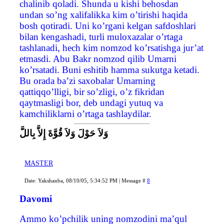
chalinib qoladi. Shunda u kishi behosdan
undan so’ng xalifalikka kim o’tirishi haqida
bosh qotiradi. Uni ko’rgani kelgan safdoshlari
bilan kengashadi, turli muloxazalar o’rtaga
tashlanadi, hech kim nomzod ko’rsatishga jur’at
etmasdi. Abu Bakr nomzod qilib Umarni
ko’rsatadi. Buni eshitib hamma sukutga ketadi.
Bu orada ba’zi saxobalar Umarning
qattiqqo’lligi, bir so’zligi, o’z fikridan
qaytmasligi bor, deb undagi yutuq va
kamchiliklarni o’rtaga tashlaydilar.
وَلاَ حَوْلَ وَلاَ قُوَّةَ إِلاَّ بِاللَّ
MASTER
Date: Yakshanba, 08/10/05, 5:34:52 PM | Message #
8
Davomi
Ammo ko’pchilik uning nomzodini ma’qul