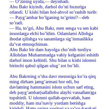
— O’zining uyida,— deyishadi.
Abu Bakr kiyinib, darhol do’sti huzuriga
otlandi. U kishi bilan hol-ahvol so’rashib turib:
— Payg’ambar bo’lganing to’grimi?—deb
so’radi.
— Ha, to’gri, Abu Bakr, men senga va sen kabi
insonlarga elchi bo’ldim. Odamlarni Allohga
ibodat qilishga va sanamlarga sig’inmaslikka
da’vat etmoqchiman.
Abu Bakr bir dam hayolga cho’mib turdiyu
Allohdan Muhammadga vahiy kelganini eshitib
darhol imon keltirdi. Shu bilan u kishi islomni
birinchi qabul qilgan ulug’ zot bo’ldi.
Abu Bakrning o’sha davr mezoniga ko’ra qirq
ming dirham jamg’armasi bor edi, bu
davlatning hammasini islom uchun sarf eting,
deb payg’ambar(sallallohu alayhi vassallam)ga
topshirdi. U islomni qullab-quvvatlab, ham
moddiy, ham ma’naviy yordam berishga
kirishdi. Hatto uning vositasi va sa’yu-harakati