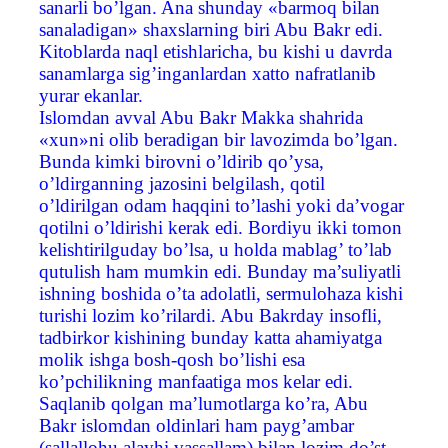
sanarli bo’lgan. Ana shunday «barmoq bilan
sanaladigan» shaxslarning biri Abu Bakr edi.
Kitoblarda naql etishlaricha, bu kishi u davrda
sanamlarga sig’inganlardan xatto nafratlanib
yurar ekanlar.
Islomdan avval Abu Bakr Makka shahrida
«xun»ni olib beradigan bir lavozimda bo’lgan.
Bunda kimki birovni o’ldirib qo’ysa,
o’ldirganning jazosini belgilash, qotil
o’ldirilgan odam haqqini to’lashi yoki da’vogar
qotilni o’ldirishi kerak edi. Bordiyu ikki tomon
kelishtirilguday bo’lsa, u holda mablag’ to’lab
qutulish ham mumkin edi. Bunday ma’suliyatli
ishning boshida o’ta adolatli, sermulohaza kishi
turishi lozim ko’rilardi. Abu Bakrday insofli,
tadbirkor kishining bunday katta ahamiyatga
molik ishga bosh-qosh bo’lishi esa
ko’pchilikning manfaatiga mos kelar edi.
Saqlanib qolgan ma’lumotlarga ko’ra, Abu
Bakr islomdan oldinlari ham payg’ambar
(sallallohu alayhi vassallam) bilan lozim do’st