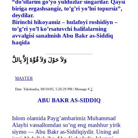
“do’stlarim go’yo yulduzlar singarilar. Qaysi
biriga ergashsangiz, to’g’ri yo’lni topursiz”,
deydilar.
Birinchi hikoyamiz – hulafoyi roshidiyn –
to’g’ri yo’l ko’rsatuvchi halifalarning
avvalgisi sanalmish Abu Bakr as-Siddiq
haqida
وَلاَ حَوْلَ وَلاَ قُوَّةَ إِلاَّ بِاللَّ
MASTER
Date: Yakshanba, 08/10/05, 5:26:29 PM | Message #
2
ABU BAKR AS-SIDDIQ
Islom olamida Payg’ambarimiz Muhammad
Alayhi vassallomdan so’ng eng mashhur yirik
siymo — Abu Bakr as-Siddiqiydir. Uning asl