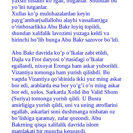
yaxshi hislatni ko’rgan, bilganlar. Shundan bu
yo’lni tutganlar.
Хullas ko’p mulohazalardan keyin
payg’ambar(sallallohu alayhi vassallam)ga
o’rinbosarlikka Abu Bakr loyiq topildi,
shundan xalifalik lavozimi yuzaga keldi va
birinchi bo’lib bunga Abu Bakr sazovor bo’ldi.
Abu Bakr davrida ko’p o’lkalar zabt etildi,
Dajla va Frot daryosi o’rtasidagi o’lkalar
egallandi, nixoyat Eronga ham askar yuborildi.
Vizantiya tomonga ham yurish qilishdi. Bu
vaqtda Vizantiya qo’shinida ikki yuz ming askar
bor edi, arablarda esa bor yo’g’i o’n ming askar
bor edi, xolos. Sarkarda Хolid ibn Valid Shom
(Suriya) tomonga yurish qildi. U Busra
amirligiga yurish qildi, uni va uning atroflarini
egallab, askarlari soni dushmanga nisbatan oz
bo’lishiga qaramay, zafar qozondi. Abu
Bakrning qisqa xalifalik davrida islom
mamlakati bir muncha kengaydi.