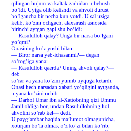
qilingan hujum va kaltak zarbidan u behush
bo’ldi. Uyiga olib kelishdi va ahvoli durust
bo’lgancha bir necha kun yotdi. U sal uziga
kelib, ko’zini ochgach, alaxsirash asnosida
birinchi aytgan gapi shu bo’ldi:
— Rasululloh qalay? Unga bir narsa bo’lgani
yo’qmi?
Onasining ko’z yoshi bilan:
— Biror narsa yeb-ichasanmi?— degan
so’rog’iga yana:
— Rasululloh qaerda? Uning ahvoli qalay?—
deb
so’rar va yana ko’zini yumib uyquga ketardi.
Onasi hech narsadan xabari yo’qligini aytganda,
u yana ko’zini ochib:
— Darhol Umar ibn al-Хattobning qizi Ummu
Jamil oldiga bor, undan Rasulullohning hol-
ahvolini so’rab kel— dedi.
U payg’ambar haqida ma’lumot olmagunicha,
xotirjam bo’la olmas, o’z ko’zi bilan ko’rib,