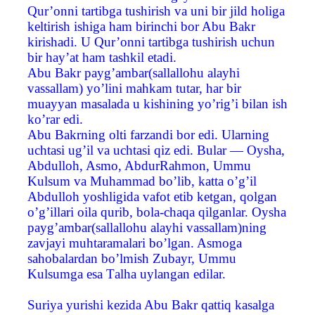
Qur’onni tartibga tushirish va uni bir jild holiga
keltirish ishiga ham birinchi bor Abu Bakr
kirishadi. U Qur’onni tartibga tushirish uchun
bir hay’at ham tashkil etadi.
Abu Bakr payg’ambar(sallallohu alayhi
vassallam) yo’lini mahkam tutar, har bir
muayyan masalada u kishining yo’rig’i bilan ish
ko’rar edi.
Abu Bakrning olti farzandi bor edi. Ularning
uchtasi ug’il va uchtasi qiz edi. Bular — Oysha,
Abdulloh, Asmo, AbdurRahmon, Ummu
Kulsum va Muhammad bo’lib, katta o’g’il
Abdulloh yoshligida vafot etib ketgan, qolgan
o’g’illari oila qurib, bola-chaqa qilganlar. Oysha
payg’ambar(sallallohu alayhi vassallam)ning
zavjayi muhtaramalari bo’lgan. Asmoga
sahobalardan bo’lmish Zubayr, Ummu
Kulsumga esa Тalha uylangan edilar.
Suriya yurishi kezida Abu Bakr qattiq kasalga