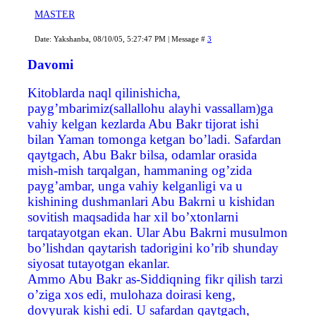
MASTER
Date: Yakshanba, 08/10/05, 5:27:47 PM | Message #
3
Davomi
Kitoblarda naql qilinishicha,
payg’mbarimiz(sallallohu alayhi vassallam)ga
vahiy kelgan kezlarda Abu Bakr tijorat ishi
bilan Yaman tomonga ketgan bo’ladi. Safardan
qaytgach, Abu Bakr bilsa, odamlar orasida
mish-mish tarqalgan, hammaning og’zida
payg’ambar, unga vahiy kelganligi va u
kishining dushmanlari Abu Bakrni u kishidan
sovitish maqsadida har xil bo’xtonlarni
tarqatayotgan ekan. Ular Abu Bakrni musulmon
bo’lishdan qaytarish tadorigini ko’rib shunday
siyosat tutayotgan ekanlar.
Ammo Abu Bakr as-Siddiqning fikr qilish tarzi
o’ziga xos edi, mulohaza doirasi keng,
dovyurak kishi edi. U safardan qaytgach,