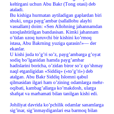
keltirgani uchun Abu Bakr (Тong otasi) deb
ataladi.
Bu kishiga hurmatan aytiladigan gaplardan biri
shuki, unga payg’ambar (sallallohu alayhi
vassallam) doim: «Sen Allohning jahannamdan
uzoqlashtirilgan bandasisan. Kimki jahannam
o’tidan uzoq turuvchi bir kishini ko’rmoq
istasa, Abu Bakrning yuziga qarasin!»— der
ekanlar.
U kishi juda to’g’ri so’z, payg’ambarga g’oyat
sodiq bo’lganidan hamda payg’ambar
hadislarini boricha, o’zidan biror so’z qo’shmay
naql etganligidan «Siddiq» («to’g’ri») deb
atalgan. Abu Bakr Siddiq Islomni qabul
qilmasidan ilgari ham o’zining odamlarga mehr-
oqibati, kambag’allarga ko’makdosh, ularga
shafqat va marhamati bilan tanilgan kishi edi.
Johiliyat davrida ko’pchilik odamlar sanamlarga
sig’inar, sig’inmaydiganlari esa barmoq bilan