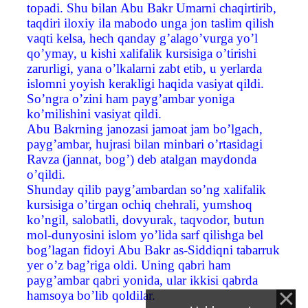
topadi. Shu bilan Abu Bakr Umarni chaqirtirib,
taqdiri iloxiy ila mabodo unga jon taslim qilish
vaqti kelsa, hech qanday g’alago’vurga yo’l
qo’ymay, u kishi xalifalik kursisiga o’tirishi
zarurligi, yana o’lkalarni zabt etib, u yerlarda
islomni yoyish kerakligi haqida vasiyat qildi.
So’ngra o’zini ham payg’ambar yoniga
ko’milishini vasiyat qildi.
Abu Bakrning janozasi jamoat jam bo’lgach,
payg’ambar, hujrasi bilan minbari o’rtasidagi
Ravza (jannat, bog’) deb atalgan maydonda
o’qildi.
Shunday qilib payg’ambardan so’ng xalifalik
kursisiga o’tirgan ochiq chehrali, yumshoq
ko’ngil, salobatli, dovyurak, taqvodor, butun
mol-dunyosini islom yo’lida sarf qilishga bel
bog’lagan fidoyi Abu Bakr as-Siddiqni tabarruk
yer o’z bag’riga oldi. Uning qabri ham
payg’ambar qabri yonida, ular ikkisi qabrda
hamsoya bo’lib qoldilar.