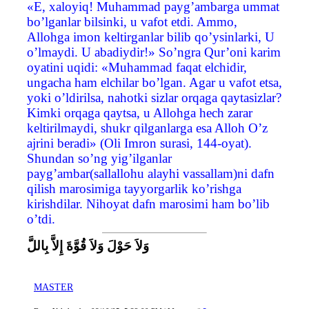
«E, xaloyiq! Muhammad payg’ambarga ummat
bo’lganlar bilsinki, u vafot etdi. Ammo,
Allohga imon keltirganlar bilib qo’ysinlarki, U
o’lmaydi. U abadiydir!» So’ngra Qur’oni karim
oyatini uqidi: «Muhammad faqat elchidir,
ungacha ham elchilar bo’lgan. Agar u vafot etsa,
yoki o’ldirilsa, nahotki sizlar orqaga qaytasizlar?
Kimki orqaga qaytsa, u Allohga hech zarar
keltirilmaydi, shukr qilganlarga esa Alloh O’z
ajrini beradi» (Oli Imron surasi, 144-oyat).
Shundan so’ng yig’ilganlar
payg’ambar(sallallohu alayhi vassallam)ni dafn
qilish marosimiga tayyorgarlik ko’rishga
kirishdilar. Nihoyat dafn marosimi ham bo’lib
o’tdi.
وَلاَ حَوْلَ وَلاَ قُوَّةَ إِلاَّ بِاللَّ
MASTER