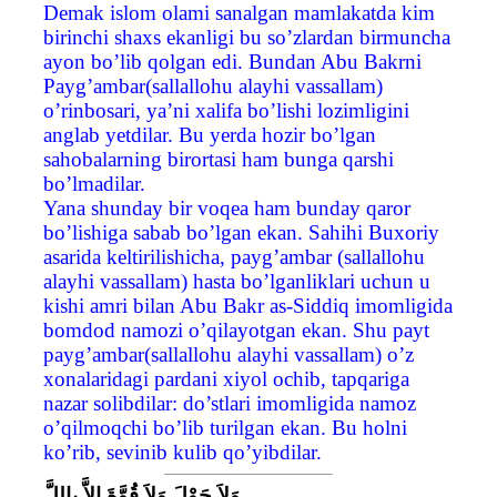
Demak islom olami sanalgan mamlakatda kim
birinchi shaxs ekanligi bu so’zlardan birmuncha
ayon bo’lib qolgan edi. Bundan Abu Bakrni
Payg’ambar(sallallohu alayhi vassallam)
o’rinbosari, ya’ni xalifa bo’lishi lozimligini
anglab yetdilar. Bu yerda hozir bo’lgan
sahobalarning birortasi ham bunga qarshi
bo’lmadilar.
Yana shunday bir voqea ham bunday qaror
bo’lishiga sabab bo’lgan ekan. Sahihi Buxoriy
asarida keltirilishicha, payg’ambar (sallallohu
alayhi vassallam) hasta bo’lganliklari uchun u
kishi amri bilan Abu Bakr as-Siddiq imomligida
bomdod namozi o’qilayotgan ekan. Shu payt
payg’ambar(sallallohu alayhi vassallam) o’z
xonalaridagi pardani xiyol ochib, tapqariga
nazar solibdilar: do’stlari imomligida namoz
o’qilmoqchi bo’lib turilgan ekan. Bu holni
ko’rib, sevinib kulib qo’yibdilar.
وَلاَ حَوْلَ وَلاَ قُوَّةَ إِلاَّ بِاللَّ