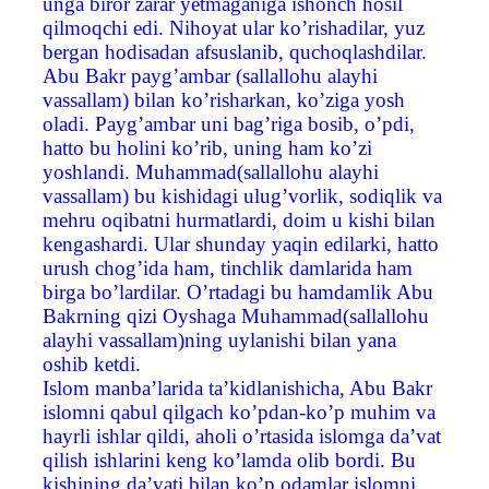
unga biror zarar yetmaganiga ishonch hosil
qilmoqchi edi. Nihoyat ular ko’rishadilar, yuz
bergan hodisadan afsuslanib, quchoqlashdilar.
Abu Bakr payg’ambar (sallallohu alayhi
vassallam) bilan ko’risharkan, ko’ziga yosh
oladi. Payg’ambar uni bag’riga bosib, o’pdi,
hatto bu holini ko’rib, uning ham ko’zi
yoshlandi. Muhammad(sallallohu alayhi
vassallam) bu kishidagi ulug’vorlik, sodiqlik va
mehru oqibatni hurmatlardi, doim u kishi bilan
kengashardi. Ular shunday yaqin edilarki, hatto
urush chog’ida ham, tinchlik damlarida ham
birga bo’lardilar. O’rtadagi bu hamdamlik Abu
Bakrning qizi Oyshaga Muhammad(sallallohu
alayhi vassallam)ning uylanishi bilan yana
oshib ketdi.
Islom manba’larida ta’kidlanishicha, Abu Bakr
islomni qabul qilgach ko’pdan-ko’p muhim va
hayrli ishlar qildi, aholi o’rtasida islomga da’vat
qilish ishlarini keng ko’lamda olib bordi. Bu
kishining da’vati bilan ko’p odamlar islomni