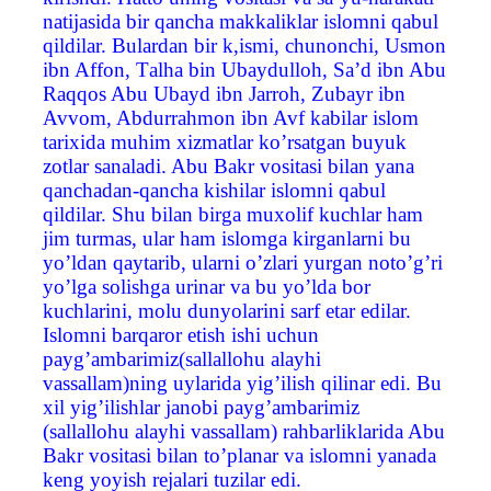
natijasida bir qancha makkaliklar islomni qabul
qildilar. Bulardan bir k,ismi, chunonchi, Usmon
ibn Affon, Тalha bin Ubaydulloh, Sa’d ibn Abu
Raqqos Abu Ubayd ibn Jarroh, Zubayr ibn
Avvom, Abdurrahmon ibn Avf kabilar islom
tarixida muhim xizmatlar ko’rsatgan buyuk
zotlar sanaladi. Abu Bakr vositasi bilan yana
qanchadan-qancha kishilar islomni qabul
qildilar. Shu bilan birga muxolif kuchlar ham
jim turmas, ular ham islomga kirganlarni bu
yo’ldan qaytarib, ularni o’zlari yurgan noto’g’ri
yo’lga solishga urinar va bu yo’lda bor
kuchlarini, molu dunyolarini sarf etar edilar.
Islomni barqaror etish ishi uchun
payg’ambarimiz(sallallohu alayhi
vassallam)ning uylarida yig’ilish qilinar edi. Bu
xil yig’ilishlar janobi payg’ambarimiz
(sallallohu alayhi vassallam) rahbarliklarida Abu
Bakr vositasi bilan to’planar va islomni yanada
keng yoyish rejalari tuzilar edi.