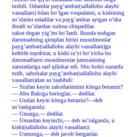
tushdi. Odamlar payg’ambar(sallallohu alayhi
vassallam) bilan bo’lgan voqealarni, u kishining
so’zlarini esladilar va payg’ambar aytgan o’sha
ibratli so’zlardan xulosa chiqardilar.
zakot degan yig’im bo’lardi. Bunda tushgan
daromadning qiriqdan birini musulmonlar
payg’ambar(sallallohu alayhi vassallam)ga
keltirib topshirar, u kishi ra’yi bo’yicha bu
daromadlarni musulmonlar jamoasining
zaruratlariga sarf qilishar edi. Shu holni nazarda
tutib, sahobalar payg’ambar(sallallohu alayhi
vassallam)dan so’rashibdi:
— Sizdan keyin zakotlarimizni kimga beramiz?
— Abu Bakrga beringlar,— dedilar.
— Undan keyin kimga beramiz?—deb
so’rashganida:
— Umarga,— dedilar.
— Umardan keyinchi,— deb so’ralganda, u
kishi(sallallohu alayhi vassallam):
— Usmonga,— deb javob berganlar.