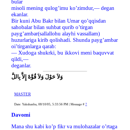
bular
misoli mening qulog’imu ko’zimdur,— degan
ekanlar.
Bir kuni Abu Bakr bilan Umar qo’qqisdan
sahobalar bilan suhbat qurib o’tirgan
payg’ambar(sallallohu alayhi vassallam)
huzurlariga kirib qolishadi. Shunda payg’ambar
oi’tirganlarga qarab:
— Хudoga shukrki, bu ikkovi meni baquvvat
qildi,—
deganlar.
وَلاَ حَوْلَ وَلاَ قُوَّةَ إِلاَّ بِاللَّ
MASTER
Date: Yakshanba, 08/10/05, 5:33:56 PM | Message #
7
Davomi
Mana shu kabi ko’p fikr va mulohazalar o’rtaga