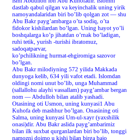
ismi Abdulloh ibn Abu Kuhofadir. Islomni
dastlab qabul qilgan va keyinchalik uning yirik
namoyandalaridan biri bo’lib qolgan zot — shu
Abu Bakr payg’ambarga o’ta sodiq, o’ta
fidokor kishilardan bo’lgan. Uning hayot yo’li
boshqalarga ko’p jihatdan o’rnak bo’ladigan,
ruhi tetik, yurish -turishi ibratomuz,
sadoqatparvar,
ko’pchilikning hurmat-ehgiromiga sazovor
bo’lgan.
Abu Bakr milodiyning 572 yilida Makkada
dunyoga kelib, 634 yili vafot etadi. Islomdan
oldingi nomi unut bo’lib, unga Muhammad
(sallallohu alayhi vassallam) payg’ambar bergan
nom — Abdulloh bilan atalib yashadi.
Otasining oti Usmon, uning kunyasi1 Abu
Kuhofa deb mashhur bo’lgan. Onasining oti
Salma, uning kunyasi Um-ul-xayr (yaxshilik
onasi)dir. Abu Bakr aslida payg’ambarimiz
bilan ilk suxbat qurganlardan biri bo’lib, tonggi
namozni doimo u kishi bilan birga bajo