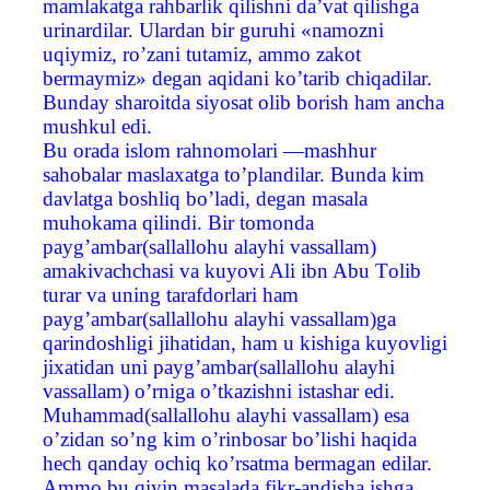
mamlakatga rahbarlik qilishni da’vat qilishga
urinardilar. Ulardan bir guruhi «namozni
uqiymiz, ro’zani tutamiz, ammo zakot
bermaymiz» degan aqidani ko’tarib chiqadilar.
Bunday sharoitda siyosat olib borish ham ancha
mushkul edi.
Bu orada islom rahnomolari —mashhur
sahobalar maslaxatga to’plandilar. Bunda kim
davlatga boshliq bo’ladi, degan masala
muhokama qilindi. Bir tomonda
payg’ambar(sallallohu alayhi vassallam)
amakivachchasi va kuyovi Ali ibn Abu Тolib
turar va uning tarafdorlari ham
payg’ambar(sallallohu alayhi vassallam)ga
qarindoshligi jihatidan, ham u kishiga kuyovligi
jixatidan uni payg’ambar(sallallohu alayhi
vassallam) o’rniga o’tkazishni istashar edi.
Muhammad(sallallohu alayhi vassallam) esa
o’zidan so’ng kim o’rinbosar bo’lishi haqida
hech qanday ochiq ko’rsatma bermagan edilar.
Ammo bu qiyin masalada fikr-andisha ishga