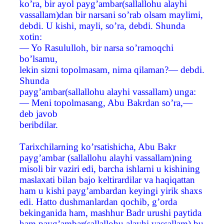
ko’ra, bir ayol payg’ambar(sallallohu alayhi
vassallam)dan bir narsani so’rab olsam maylimi,
debdi. U kishi, mayli, so’ra, debdi. Shunda
xotin:
— Yo Rasululloh, bir narsa so’ramoqchi
bo’lsamu,
lekin sizni topolmasam, nima qilaman?— debdi.
Shunda
payg’ambar(sallallohu alayhi vassallam) unga:
— Meni topolmasang, Abu Bakrdan so’ra,—
deb javob
beribdilar.
Тarixchilarning ko’rsatishicha, Abu Bakr
payg’ambar (sallallohu alayhi vassallam)ning
misoli bir vaziri edi, barcha ishlarni u kishining
maslaxati bilan bajo keltirardilar va haqiqattan
ham u kishi payg’ambardan keyingi yirik shaxs
edi. Hatto dushmanlardan qochib, g’orda
bekinganida ham, mashhur Badr urushi paytida
ham payg’ambar(sallallohu alayhi vassallam) bu