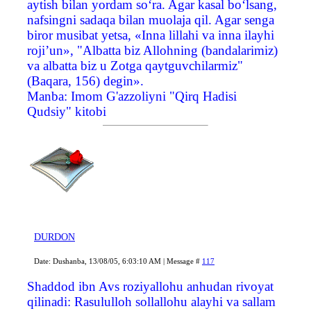
aytish bilan yordam so‘ra. Agar kasal bo‘lsang,
nafsingni sadaqa bilan muolaja qil. Agar senga
biror musibat yetsa, «Inna lillahi va inna ilayhi
roji’un», "Albatta biz Allohning (bandalarimiz)
va albatta biz u Zotga qaytguvchilarmiz"
(Baqara, 156) degin».
Manba: Imom G'azzoliyni "Qirq Hadisi
Qudsiy" kitobi
DURDON
Date: Dushanba, 13/08/05, 6:03:10 AM | Message #
117
Shaddod ibn Avs roziyallohu anhudan rivoyat
qilinadi: Rasululloh sollallohu alayhi va sallam