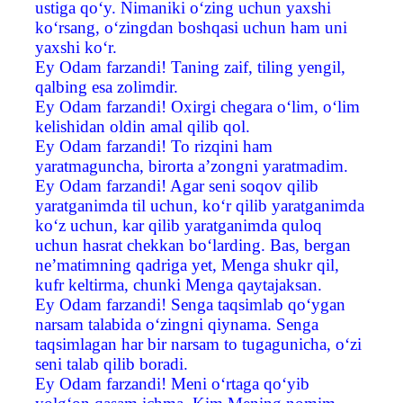
ustiga qo‘y. Nimaniki o‘zing uchun yaxshi
ko‘rsang, o‘zingdan boshqasi uchun ham uni
yaxshi ko‘r.
Ey Odam farzandi! Taning zaif, tiling yengil,
qalbing esa zolimdir.
Ey Odam farzandi! Oxirgi chegara o‘lim, o‘lim
kelishidan oldin amal qilib qol.
Ey Odam farzandi! To rizqini ham
yaratmaguncha, birorta a’zongni yaratmadim.
Ey Odam farzandi! Agar seni soqov qilib
yaratganimda til uchun, ko‘r qilib yaratganimda
ko‘z uchun, kar qilib yaratganimda quloq
uchun hasrat chekkan bo‘larding. Bas, bergan
ne’matimning qadriga yet, Menga shukr qil,
kufr keltirma, chunki Menga qaytajaksan.
Ey Odam farzandi! Senga taqsimlab qo‘ygan
narsam talabida o‘zingni qiynama. Senga
taqsimlagan har bir narsam to tugagunicha, o‘zi
seni talab qilib boradi.
Ey Odam farzandi! Meni o‘rtaga qo‘yib