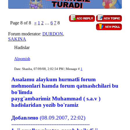
Page
8
of
8
«
1
2
…
6
7
8
Forum moderator:
DURDON
,
SAKINA
Hadislar
Alpomish
Date: Shanba, 07/09/08, 2:02:54 PM | Message #
1
Assalamu alaykum hurmatli forum
mehmonlari hamda forum qatnashchilari bu
bo'limda
payg'ambarimiz Muhammad ( s.a.v )
hadislaridan yozib bo'ramiz
Добавлено
(08.09.2007, 22:02)
---------------------------------------------