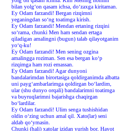
yolg‘on qasam ichma. Kim Mening nomim
bilan yolg‘on qasam ichsa, do‘zaxga kiritaman.
Ey Odam farzandi! Bergan rizqimni
yeganingdan so‘ng toatimga kirish.
Ey Odam farzandi! Mendan ertaning rizqini
so‘rama, chunki Men ham sendan ertaga
qiladigan amalingni (bugun) talab qilayotganim
yo‘q-ku!
Ey Odam farzandi! Men sening ozgina
amalingga roziman. Sen esa bergan ko‘p
rizqimga ham rozi emassan.
Ey Odam farzandi! Agar dunyoni
bandalarimdan birortasiga qoldirganimda albatta
uni payg‘ambarlarimga qoldirgan bo‘lardim,
ular (shu dunyo orqali) bandalarimni toatimga
va buyruqlarimni bajarishga chaqirgan
bo‘lardilar.
Ey Odam farzandi! Ulim senga tushishidan
oldin o‘zing uchun amal qil. Xato(lar) seni
aldab qo‘ymasin.
Chunki (hali) xatolar izidan yurish bor. Hayot