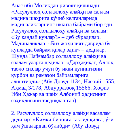
Анас ибн Моликдан ривоят қилинади:
«Расулуллоҳ соллаллоҳу алайҳи ва саллам
мадина шаҳрига кўчиб келганларида
мадиналикларнинг иккита байрами бор эди.
Расулуллоҳ соллаллоҳу алайҳи ва саллам:
«Бу қандай кунлар?» – деб сўрадилар.
Мадиналиклар: «Биз жоҳилият даврида бу
кунларда байрам қилар эдик» – дедилар.
Шунда Пайғамбар соллаллоҳу алайҳи ва
саллам уларга дедилар: «Дарҳақиқат, Аллоҳ
таоло сизлар учун бу икки кунингизни
қурбон ва рамазон байрамларига
алиштирди» (Абу Довуд 1134, Насоий 1555,
Аҳмад 3/178, Абдурраззоқ 15566. Ҳофиз
Ибн Ҳажар ва шайх Албоний ҳадиснинг
саҳиҳлигини тасдиқлашган).
2. Расулуллоҳ соллаллоҳу алайҳи васаллам
дедилар: «Кимки бировга тақлид қилса, ўзи
ҳам ўшалардан бўлибди» (Абу Довуд