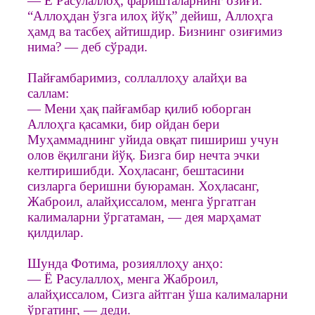
— Ё Расулаллоҳ, фаришталарнинг озиғи:
“Аллоҳдан ўзга илоҳ йўқ” дейиш, Аллоҳга
ҳамд ва тасбеҳ айтишдир. Бизнинг озиғимиз
нима? — деб сўради.
Пайғамбаримиз, соллаллоҳу алайҳи ва
саллам:
— Мени ҳақ пайғамбар қилиб юборган
Аллоҳга қасамки, бир ойдан бери
Муҳаммаднинг уйида овқат пишириш учун
олов ёқилгани йўқ. Бизга бир нечта эчки
келтиришибди. Хоҳласанг, бештасини
сизларга беришни буюраман. Хоҳласанг,
Жаброил, алайҳиссалом, менга ўргатган
калималарни ўргатаман, — дея марҳамат
қилдилар.
Шунда Фотима, розияллоҳу анҳо:
— Ё Расулаллоҳ, менга Жаброил,
алайҳиссалом, Сизга айтган ўша калималарни
ўргатинг, — деди.