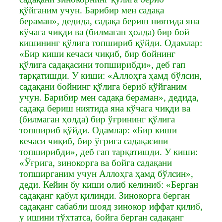
қўйганим учун. Барибир мен садақа
бераман», дедида, садақа бериш ниятида яна
кўчага чиқди ва (билмаган ҳолда) бир бой
кишининг қўлига топшириб қўйди. Одамлар:
«Бир киши кечаси чиқиб, бир бойнинг
қўлига садақасини топширибди», деб гап
тарқатишди. У киши: «Аллоҳга ҳамд бўлсин,
садақани бойнинг қўлига бериб қўйганим
учун. Барибир мен садақа бераман», дедида,
садақа бериш ниятида яна кўчага чиқди ва
(билмаган ҳолда) бир ўғрининг қўлига
топшириб қўйди. Одамлар: «Бир киши
кечаси чиқиб, бир ўғрига садақасини
топширибди», деб гап тарқатишди. У киши:
«Ўғрига, зинокорга ва бойга садақани
топширганим учун Аллоҳга ҳамд бўлсин»,
деди. Кейин бу киши олиб келиниб: «Берган
садақанг қабул қилинди. Зинокорга берган
садақанг сабабли шояд зинокор иффат қилиб,
у ишини тўхтатса, бойга берган садақанг