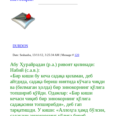
DURDON
Date: Seshanba, 13/11/12, 3:25:34 AM | Message #
120
Абу Ҳурайрадан (р.а.) ривоят қилинади:
Набий (с.а.в.):
«Бир киши бу кеча садақа қиламан, деб
айтдида, садақа бериш ниятида кўчага чиқди
ва (билмаган ҳолда) бир зинокорнинг қўлига
топшириб қўйди. Одамлар: «Бир киши
кечаси чиқиб бир зинокорнинг қўлига
садақасини топширибди», деб гап
тарқатишди. У киши: «Аллоҳга ҳамд бўлсин,
садақани зинокорнинг қўлига бериб