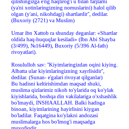
qilishingizga e'ng haqlirog'i u bilan farjlarni
(ya'ni xotinlaringizning nomuslarini) halol qilib
olgan (y'ani, nikohdagi) shartlardir'', dedilar.
(Buxoriy (2721) va Muslim)
Umar ibn Xattob ra shunday deganlar: «Shartlar
oldida haq-huquqlar kesiladi» (Ibn Abi Shayba
(3/499), №16449), Buxoriy (5/396 Al-fath)
rivoyatlari).
Rosululloh sav: ''Kiyimlaringizdan oqini kiying.
Albatta ular kiyimlaringizning xayrlisidir'',
dedilar. (Sunan- e'galari rivoyat qilganlar)
Bu hadisni keltirishimdan maqsad shuki,
muslima qizlarimiz nikoh to'ylarida oq ko'ylak
kiyishlarida, boshqa din vakilalariga o'xshashlik
bo'lmaydi, INSHAALLAH. Balki hadisga
binoan, kiyimlarining hayirlisini kiygan
bo'ladilar. Faqatgina ko'ylakni andozasi
muslimalarga hos bo'lmog'i maqsadga
muvofiqdir.