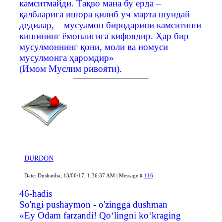
камситмайди. Тақво мана бу ерда –
қалбларига ишора қилиб уч марта шундай
дедилар, – мусулмон биродарини камситиши
кишининг ёмонлигига кифоядир. Ҳар бир
мусулмоннинг қони, моли ва номуси
мусулмонга ҳаромдир»
(Имом Муслим ривояти).
DURDON
Date: Dushanba, 13/06/17, 1:36:37 AM | Message #
116
46-hadis
So'ngi pushaymon - o'zingga dushman
«Ey Odam farzandi! Qo‘lingni ko‘kraging