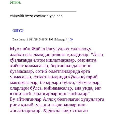
этгин.
chiroylik imzo coyaman yaqinda
OSIYO
Date: Juma, 11/11/18, 5:46:54 PM | Message #
109
Муоз ибн Жабал Расулуллоҳ саллалоҳу
алайҳи васалламдан ривоят қиладилар: “Агар
сўзлаганда ёлғон ишлатмасалар, омонатга
хиёнат қилмасалар, берган ваъдаларини
бузмасалар, сотиб олаётганларида ерга
урмасалар, сотаётганларида кўкка кўтариб
мақтамасалар, берарлари бўлса, чўзмасалар,
оларлари бўлса, қийнамасалар, ана унда, энг
яхши касб савдогарларнинг касбидир”.
Бу айтилганлар Аллоҳ белгилаган ҳудудларга
риоя қилиб, уларни сақловчиларнинг
хислатларидир. Ҳадисда зикр этилган