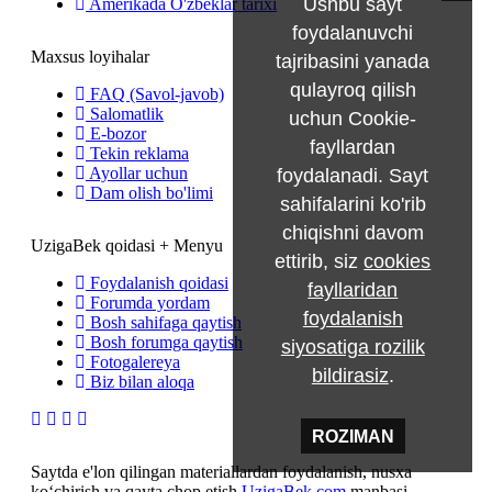
Ushbu sayt
Amerikada O'zbeklar tarixi
foydalanuvchi
Maxsus loyihalar
tajribasini yanada
qulayroq qilish
FAQ (Savol-javob)
Salomatlik
uchun Cookie-
E-bozor
fayllardan
Tekin reklama
Ayollar uchun
foydalanadi. Sayt
Dam olish bo'limi
sahifalarini ko'rib
chiqishni davom
UzigaBek qoidasi + Menyu
ettirib, siz
cookies
Foydalanish qoidasi
fayllaridan
Forumda yordam
foydalanish
Bosh sahifaga qaytish
Bosh forumga qaytish
siyosatiga rozilik
Fotogalereya
bildirasiz
.
Biz bilan aloqa
ROZIMAN
Saytda e'lon qilingan materiallardan foydalanish, nusxa
ko‘chirish va qayta chop etish
UzigaBek.com
manbasi