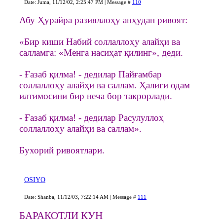
Date: Juma, 11/12/02, 2:25:47 PM | Message #
110
Абу Ҳурайра разияллоҳу анҳудан ривоят:
«Бир киши Набий соллаллоҳу алайҳи ва
салламга: «Менга насиҳат қилинг», деди.
- Ғазаб қилма! - дедилар Пайғамбар
соллаллоҳу алайҳи ва саллам. Ҳалиги одам
илтимосини бир неча бор такрорлади.
- Ғазаб қилма! - дедилар Расулуллоҳ
соллаллоҳу алайҳи ва саллам».
Бухорий ривоятлари.
OSIYO
Date: Shanba, 11/12/03, 7:22:14 AM | Message #
111
БАРАКОТЛИ КУН