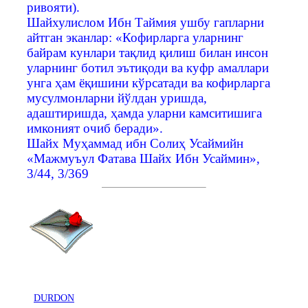
ривояти).
Шайхулислом Ибн Таймия ушбу гапларни
айтган эканлар: «Кофирларга уларнинг
байрам кунлари тақлид қилиш билан инсон
уларнинг ботил эътиқоди ва куфр амаллари
унга ҳам ёқишини кўрсатади ва кофирларга
мусулмонларни йўлдан уришда,
адаштиришда, ҳамда уларни камситишига
имконият очиб беради».
Шайх Муҳаммад ибн Солиҳ Усаймийн
«Мажмуъул Фатава Шайх Ибн Усаймин»,
3/44, 3/369
DURDON