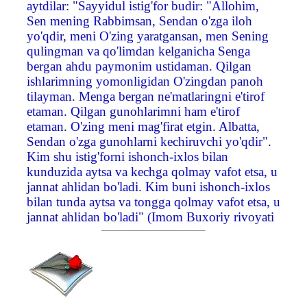
aytdilar: "Sayyidul istig'for budir: "Allohim,
Sen mening Rabbimsan, Sendan o'zga iloh
yo'qdir, meni O'zing yaratgansan, men Sening
qulingman va qo'limdan kelganicha Senga
bergan ahdu paymonim ustidaman. Qilgan
ishlarimning yomonligidan O'zingdan panoh
tilayman. Menga bergan ne'matlaringni e'tirof
etaman. Qilgan gunohlarimni ham e'tirof
etaman. O'zing meni mag'firat etgin. Albatta,
Sendan o'zga gunohlarni kechiruvchi yo'qdir".
Kim shu istig'forni ishonch-ixlos bilan
kunduzida aytsa va kechga qolmay vafot etsa, u
jannat ahlidan bo'ladi. Kim buni ishonch-ixlos
bilan tunda aytsa va tongga qolmay vafot etsa, u
jannat ahlidan bo'ladi" (Imom Buxoriy rivoyati