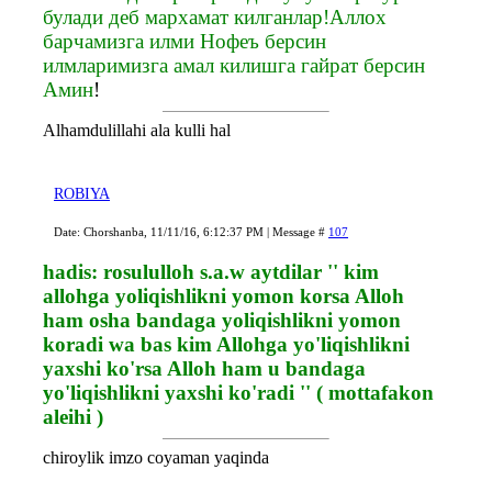
булади деб мархамат килганлар!Аллох
барчамизга илми Нофеъ берсин
илмларимизга амал килишга гайрат берсин
Амин
!
Alhamdulillahi ala kulli hal
ROBIYA
Date: Chorshanba, 11/11/16, 6:12:37 PM | Message #
107
hadis: rosululloh s.a.w aytdilar '' kim
allohga yoliqishlikni yomon korsa Alloh
ham osha bandaga yoliqishlikni yomon
koradi wa bas kim Allohga yo'liqishlikni
yaxshi ko'rsa Alloh ham u bandaga
yo'liqishlikni yaxshi ko'radi '' ( mottafakon
aleihi )
chiroylik imzo coyaman yaqinda