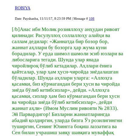
ROBIYA
Date: Payshanba, 11/11/17, 8:23:59 PM | Message #
108
[/b]Анас ибн Молик розияллоҳу анҳудан ривоят
қилинади: Расулуллоҳ соллаллоҳу алайҳи ва
саллам дедилар: «Жаннатда бир бозор бор,
жаннат аҳллари бу бозорга ҳар жума куни
борадилар. У ерда шимол шамоли эсиб юзлари ва
либосларига тегади. Шунда улар янада
чиройлироқ бўлиб кетадилар. Аҳллари ёнига
қайтсалар, улар ҳам ҳусн-чиройда зиёдалашган
бўладилар. Шунда аҳллари уларга: «Аллоҳга
қасамки, биз кўрмагандан бери ҳусн ва чиройда
зиёда бўлиб кетибсизлар», дейди. «Аллоҳга
қасамки, сизлар ҳам биз кўрмагандан бери ҳусн
ва чиройда зиёда бўлиб кетибсизлар», дейди
жаннат аҳли» (Имом Муслим ривояти № 2833).
Эй Парвардигор! Бизларни жаннатларингда
абадий қолдиргин, уларда бизга Ўз розилигингни
туширгин, Сенинг Юзингга боқиш лаззатига ва
Сен билан учрашиш завқу шавқига муваффақ