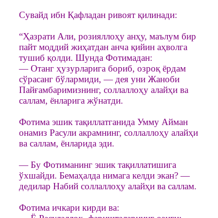
Сувайд ибн Қафладан ривоят қилинади:
“Ҳазрати Али, розияллоҳу анҳу, маълум бир
пайт моддий жиҳатдан анча қийин аҳволга
тушиб қолди. Шунда Фотимадан:
— Отанг ҳузурларига бориб, озроқ ёрдам
сўрасанг бўлармиди, — дея уни Жаноби
Пайғамбаримизнинг, соллаллоҳу алайҳи ва
саллам, ёнларига жўнатди.
Фотима эшик тақиллатганида Умму Айман
онамиз Расули акрамнинг, соллаллоҳу алайҳи
ва саллам, ёнларида эди.
— Бу Фотиманинг эшик тақиллатишига
ўхшайди. Бемаҳалда нимага келди экан? —
дедилар Набий соллаллоҳу алайҳи ва саллам.
Фотима ичкари кирди ва: