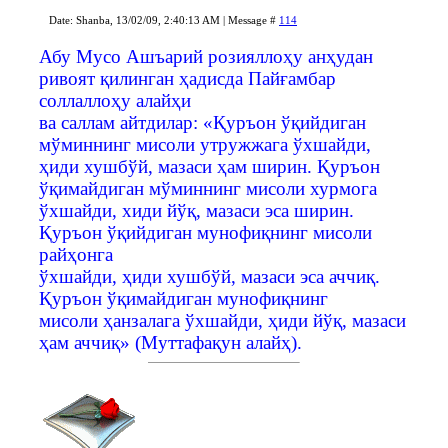
Date: Shanba, 13/02/09, 2:40:13 AM | Message #
114
Абу Мусо Ашъарий розияллоҳу анҳудан
ривоят қилинган ҳадисда Пайғамбар
соллаллоҳу алайҳи
ва саллам айтдилар: «Қуръон ўқийдиган
мўминнинг мисоли утружжага ўхшайди,
ҳиди хушбўй, мазаси ҳам ширин. Қуръон
ўқимайдиган мўминнинг мисоли хурмога
ўхшайди, хиди йўқ, мазаси эса ширин.
Қуръон ўқийдиган мунофиқнинг мисоли
райҳонга
ўхшайди, ҳиди хушбўй, мазаси эса аччиқ.
Қуръон ўқимайдиган мунофиқнинг
мисоли ҳанзалага ўхшайди, ҳиди йўқ, мазаси
ҳам аччиқ» (Муттафақун алайҳ).