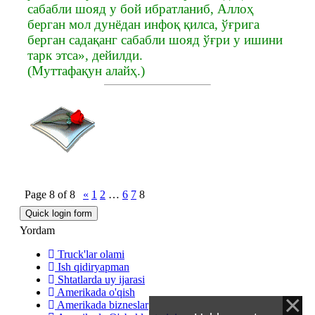
сабабли шояд у бой ибратланиб, Аллоҳ
берган мол дунёдан инфоқ қилса, ўғрига
берган садақанг сабабли шояд ўғри у ишини
тарк этса», дейилди.
(Муттафақун алайҳ.)
Page
8
of
8
«
1
2
…
6
7
8
Yordam
Truck'lar olami
Ish qidiryapman
Shtatlarda uy ijarasi
Amerikada o'qish
Amerikada bizneslar