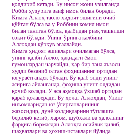
қолдириб кетади. Бу инсон жони узилганда
Робби ҳузурига заиф имон билан боради.
Кимга Аллоҳ таоло ҳидоят эшигини очиб
қўйган бўлса ва у Роббини комил имон
билан таниган бўлса, қалбидан ризқ ташвиши
соқит бўлади. Унинг ўрнига қалбини
Аллоҳдан қўрқув эгаллайди.
Кимга ҳидоят эшиклари очилмаган бўлса,
унинг қалби Аллоҳ ҳақидаги ёмон
гумонлардан чарчайди, ҳар бир тана аъзоси
худди безаниб олган фоҳишанинг ортидан
югураётгандек бўлади. Бу қалб энди унинг
асирига айланганда, фоҳиша унинг олдидан
қочиб қолади. У эса аҳмоққа ўхшаб ортидан
қараб қолаверади. Бу ҳолат Аллоҳдан, Унинг
инъомларидан юз ўгирганларининг
жазосидир, дунё қолдиқларини тўплашга
берилиб кетиб, ҳаром, шубҳали ва ҳалолнинг
фарқига бормасдан Аллоҳга осийлик қилиб,
шаҳватлари ва ҳохиш-истаклари йўлида