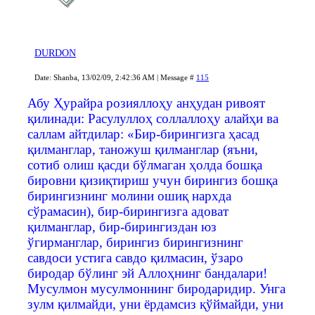
DURDON
Date: Shanba, 13/02/09, 2:42:36 AM | Message #
115
Абу Ҳурайра розияллоҳу анҳудан ривоят
қилинади: Расулуллоҳ соллаллоҳу алайҳи ва
саллам айтдилар: «Бир-бирингизга ҳасад
қилманглар, таножуш қилманглар (яъни,
сотиб олиш қасди бўлмаган ҳолда бошқа
бировни қизиқтириш учун бирингиз бошқа
бирингизнинг молини ошиқ нархда
сўрамасин), бир-бирингизга адоват
қилманглар, бир-бирингиздан юз
ўгирманглар, бирингиз бирингизнинг
савдоси устига савдо қилмасин, ўзаро
биродар бўлинг эй Аллоҳнинг бандалари!
Мусулмон мусулмоннинг биродаридир. Унга
зулм қилмайди, уни ёрдамсиз қўймайди, уни