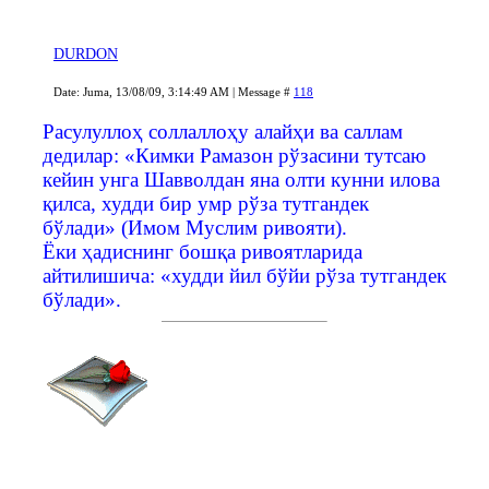
DURDON
Date: Juma, 13/08/09, 3:14:49 AM | Message #
118
Расулуллоҳ соллаллоҳу алайҳи ва саллам
дедилар: «Кимки Рамазон рўзасини тутсаю
кейин унга Шавволдан яна олти кунни илова
қилса, худди бир умр рўза тутгандек
бўлади» (Имом Муслим ривояти).
Ёки ҳадиснинг бошқа ривоятларида
айтилишича: «худди йил бўйи рўза тутгандек
бўлади».