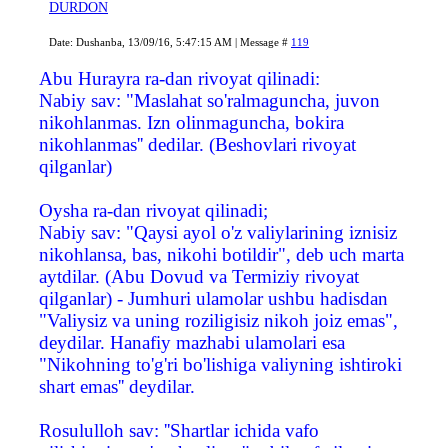
DURDON
Date: Dushanba, 13/09/16, 5:47:15 AM | Message #
119
Abu Hurayra ra-dan rivoyat qilinadi:
Nabiy sav: "Maslahat so'ralmaguncha, juvon
nikohlanmas. Izn olinmaguncha, bokira
nikohlanmas'' dedilar. (Beshovlari rivoyat
qilganlar)
Oysha ra-dan rivoyat qilinadi;
Nabiy sav: "Qaysi ayol o'z valiylarining iznisiz
nikohlansa, bas, nikohi botildir", deb uch marta
aytdilar. (Abu Dovud va Termiziy rivoyat
qilganlar) - Jumhuri ulamolar ushbu hadisdan
"Valiysiz va uning roziligisiz nikoh joiz emas",
deydilar. Hanafiy mazhabi ulamolari esa
"Nikohning to'g'ri bo'lishiga valiyning ishtiroki
shart emas'' deydilar.
Rosululloh sav: ''Shartlar ichida vafo