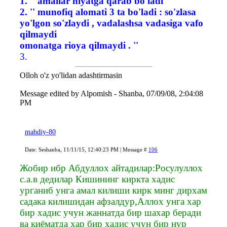
1. '' amallar niyatga qarab bo'ladi ''
2. '' munofiq alomati 3 ta bo'ladi : so'zlasa
yo'lgon so'zlaydi , vadalashsa vadasiga vafo
qilmaydi
omonatga rioya qilmaydi . ''
3.
Olloh o'z yo'lidan adashtirmasin
Message edited by
Alpomish
-
Shanba, 07/09/08, 2:04:08
PM
mahdiy-80
Date: Seshanba, 11/11/15, 12:40:23 PM | Message #
106
Жобир ибр Абдуллох айтадилар:Росулуллох
с.а.в дедилар Кишининг киркта хадис
урганиб унга амал килиши кирк минг дирхам
садака килишидан афзалдур,Аллох унга хар
бир хадис учун жаннатда бир шахар беради
ва киёматда хар бир хадис учун бир нур