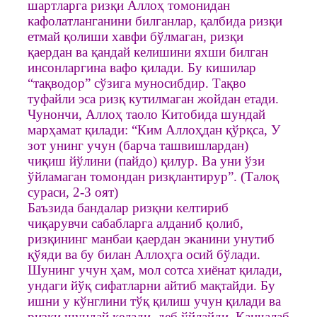
шартларга ризқи Аллоҳ томонидан
кафолатланганини билганлар, қалбида ризқи
етмай қолиши хавфи бўлмаган, ризқи
қаердан ва қандай келишини яхши билган
инсонларгина вафо қилади. Бу кишилар
“тақводор” сўзига муносибдир. Тақво
туфайли эса ризқ кутилмаган жойдан етади.
Чунончи, Аллоҳ таоло Китобида шундай
марҳамат қилади: “Ким Аллоҳдан қўрқса, У
зот унинг учун (барча ташвишлардан)
чиқиш йўлини (пайдо) қилур. Ва уни ўзи
ўйламаган томондан ризқлантирур”. (Талоқ
сураси, 2-3 оят)
Баъзида бандалар ризқни келтириб
чиқарувчи сабабларга алданиб қолиб,
ризқининг манбаи қаердан эканини унутиб
қўяди ва бу билан Аллоҳга осий бўлади.
Шунинг учун ҳам, мол сотса хиёнат қилади,
ундаги йўқ сифатларни айтиб мақтайди. Бу
ишни у кўнглини тўқ қилиш учун қилади ва
ризқи шундай келади, деб ўйлайди. Қанчалаб