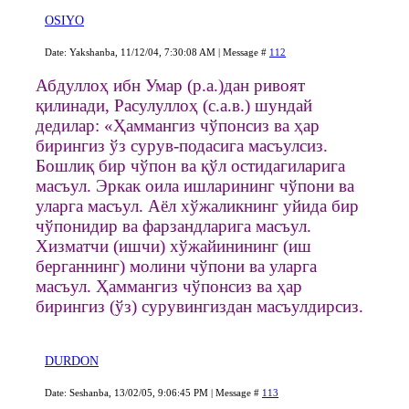
OSIYO
Date: Yakshanba, 11/12/04, 7:30:08 AM | Message #
112
Абдуллоҳ ибн Умар (р.а.)дан ривоят
қилинади, Расулуллоҳ (с.а.в.) шундай
дедилар: «Ҳаммангиз чўпонсиз ва ҳар
бирингиз ўз сурув-подасига масъулсиз.
Бошлиқ бир чўпон ва қўл остидагиларига
масъул. Эркак оила ишларининг чўпони ва
уларга масъул. Аёл хўжаликнинг уйида бир
чўпонидир ва фарзандларига масъул.
Хизматчи (ишчи) хўжайинининг (иш
берганнинг) молини чўпони ва уларга
масъул. Ҳаммангиз чўпонсиз ва ҳар
бирингиз (ўз) сурувингиздан масъулдирсиз.
DURDON
Date: Seshanba, 13/02/05, 9:06:45 PM | Message #
113