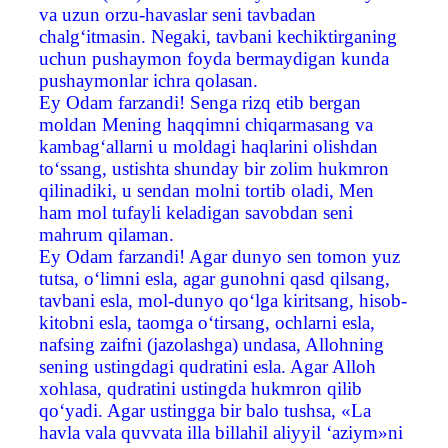
va uzun orzu-havaslar seni tavbadan
chalg‘itmasin. Negaki, tavbani kechiktirganing
uchun pushaymon foyda bermaydigan kunda
pushaymonlar ichra qolasan.
Ey Odam farzandi! Senga rizq etib bergan
moldan Mening haqqimni chiqarmasang va
kambag‘allarni u moldagi haqlarini olishdan
to‘ssang, ustishta shunday bir zolim hukmron
qilinadiki, u sendan molni tortib oladi, Men
ham mol tufayli keladigan savobdan seni
mahrum qilaman.
Ey Odam farzandi! Agar dunyo sen tomon yuz
tutsa, o‘limni esla, agar gunohni qasd qilsang,
tavbani esla, mol-dunyo qo‘lga kiritsang, hisob-
kitobni esla, taomga o‘tirsang, ochlarni esla,
nafsing zaifni (jazolashga) undasa, Allohning
sening ustingdagi qudratini esla. Agar Alloh
xohlasa, qudratini ustingda hukmron qilib
qo‘yadi. Agar ustingga bir balo tushsa, «La
havla vala quvvata illa billahil aliyyil ‘aziym»ni