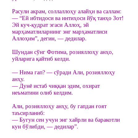
Расули акрам, соллаллоҳу алайҳи ва саллам:
— “Ей ибтидоси ва интиҳоси йўқ танҳо Зот!
Эй куч-қудрат эгаси Аллоҳ, эй
марҳаматлиларнинг энг марҳаматлиси
Аллоҳим”, дегин, — дедилар.
Шундан сўнг Фотима, розияллоҳу анҳо,
уйларига қайтиб келди.
— Нима гап? — сўради Али, розияллоҳу
анҳу.
— Дунё истаб чиққан эдим, охират
неъматини олиб келдим.
Али, розияллоҳу анҳу, бу гапдан ғоят
таъсирланиб:
— Бугун сен учун энг хайрли ва баракотли
кун бўлибди, — дедилар”.