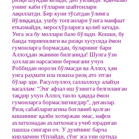
унинг каби гўлларни шайтонлари
лақиллатди. Бир куни тўсатдан ўлимга
йўлиққанда, ушбу топганлари ўзига манфаат
етказмайди, меросхўрларига қолиб кетади.
Унга эса бу моллари бало бўлади. Кошки, бу
банда тирикчилиги ва ризқи хусусида ёмон
гумонларга бормасдан, буларнинг бари
Аллоҳдан эканини билганида! Шунга ўзи
ҳохлаган нарсасини бермагани учун
Роббидан норози бўлмасди ва Аллоҳ ҳам
унга раҳмати ила покиза ризқ ато этган
бўлар эди. Расуллуллоҳ саллаллоҳу алайҳи
васаллам: “Энг афзал иш ўзингга белгиланган
тақдир учун Аллоҳ таоло ҳақида ёмон
гумонларга бормаслигингдир”, деганлар.
Ризқ сабабларигагина боғланиб қолган
кишининг қалби хотиржам эмас, нафси
ахлатхонадан ахлатхонага учиб юрадиган
пашша сингари оч. У дунёнинг барча
кирларини тўплайди, сўнг эса уни ортида