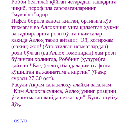
Робби белгилаб қўйган чегарадан ташқарига
чиқиб, исроф ила сарфлаганларнинг
“мукофот”идир.
Нафси борига қаноат қилган, ортиғига кўз
тикмаган ва Аллоҳнинг унга қилаётган ҳукми
ва тадбирларига рози бўлган кимсалар
ҳақида Аллоҳ таоло айтади: “Эй, хотиржам
(сокин) жон! (Ато этилган неъматлардан)
рози бўлган (ва Аллоҳ томонидан) ҳам рози
бўлинган ҳолингда, Роббинг (ҳузури)га
қайтгин! Бас, (солиҳ) бандаларим (сафи)га
қўшилган ва жаннатимга киргин” (Фажр
сураси 27-30 оят).
Расули Акрам саллаллоҳу алайҳи васаллам:
“Ким Аллоҳга суянса, Аллоҳ унинг ризқини
ўзи кутмаган жойдан етказади”. Бунга шубҳа
йўқ.
OSIYO