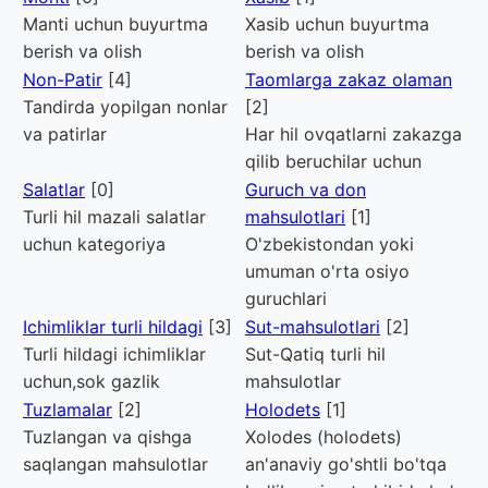
Manti uchun buyurtma
Xasib uchun buyurtma
berish va olish
berish va olish
Non-Patir
[4]
Taomlarga zakaz olaman
Tandirda yopilgan nonlar
[2]
va patirlar
Har hil ovqatlarni zakazga
qilib beruchilar uchun
Salatlar
[0]
Guruch va don
Turli hil mazali salatlar
mahsulotlari
[1]
uchun kategoriya
O'zbekistondan yoki
umuman o'rta osiyo
guruchlari
Ichimliklar turli hildagi
[3]
Sut-mahsulotlari
[2]
Turli hildagi ichimliklar
Sut-Qatiq turli hil
uchun,sok gazlik
mahsulotlar
Tuzlamalar
[2]
Holodets
[1]
Tuzlangan va qishga
Xolodes (holodets)
saqlangan mahsulotlar
an'anaviy go'shtli bo'tqa