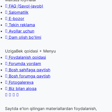
FAQ (Savol-javob)
Salomatlik
E-bozor
Tekin reklama
Ayollar uchun
Dam olish bo'limi
UzigaBek qoidasi + Menyu
Foydalanish qoidasi
Forumda yordam
Bosh sahifaga qaytish
Bosh forumga qaytish
Fotogalereya
Biz bilan aloqa
Saytda e'lon qilingan materiallardan foydalanish,