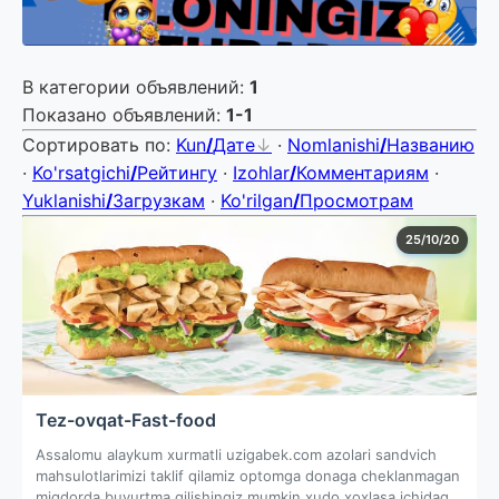
В категории объявлений
:
1
Показано объявлений
:
1-1
Сортировать по
:
Kun
/
Дате
·
Nomlanishi
/
Названию
·
Ko'rsatgichi
/
Рейтингу
·
Izohlar
/
Комментариям
·
Yuklanishi
/
Загрузкам
·
Ko'rilgan
/
Просмотрам
25/10/20
Tez-ovqat-Fast-food
Assalomu alaykum xurmatli uzigabek.com azolari sandvich
mahsulotlarimizi taklif qilamiz optomga donaga cheklanmagan
miqdorda buyurtma qilishingiz mumkin xudo xoxlasa ichidagi