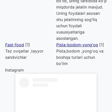
bo'lib, uning tarkibida ko'p
miqdorda jelatin mavjud.
Uning foydalari asosan
shu jelatinning sog'liq
uchun foydali
xususiyatlariga
asoslangan.
Fast-food
[1]
Pista-bodom-yong'oq
[1]
Tez ovqatlar ,tayyor
Pista,bodom ,yong'oq va
sandvichlar
boshqa turlari uchun
bo'lim
Instagram