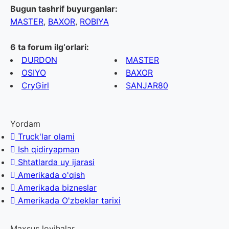
Bugun tashrif buyurganlar:
MASTER
,
BAXOR
,
ROBIYA
6 ta forum ilg‘orlari:
DURDON
MASTER
OSIYO
BAXOR
CryGirl
SANJAR80
Yordam
Truck'lar olami
Ish qidiryapman
Shtatlarda uy ijarasi
Amerikada o'qish
Amerikada bizneslar
Amerikada O'zbeklar tarixi
Maxsus loyihalar