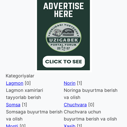
Kategoriyalar
Lagmon
[0]
Norin
[1]
Lagmon xamirlari
Noringa buyurtma berish
tayyorlab berish
va olish
Somsa
[1]
Chuchvara
[0]
Somsaga buyurtma berish
Chuchvara uchun
va olish
buyurtma berish va olish
Monti
[0]
Xasib
[1]