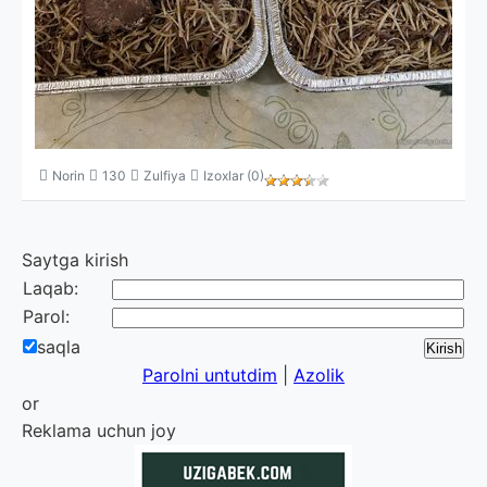
Norin
130
Zulfiya
Izoxlar (0)
Saytga kirish
Laqab:
Parol:
saqla
Parolni untutdim
|
Azolik
or
Reklama uchun joy