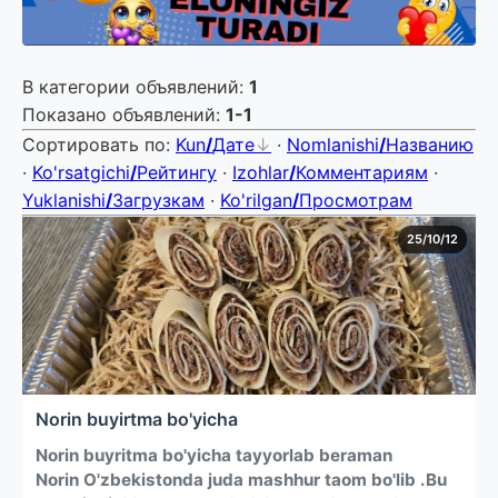
В категории объявлений
:
1
Показано объявлений
:
1-1
Сортировать по
:
Kun
/
Дате
·
Nomlanishi
/
Названию
·
Ko'rsatgichi
/
Рейтингу
·
Izohlar
/
Комментариям
·
Yuklanishi
/
Загрузкам
·
Ko'rilgan
/
Просмотрам
25/10/12
Norin buyirtma bo'yicha
Norin buyritma bo'yicha tayyorlab beraman
Norin O'zbekistonda juda mashhur taom bo'lib .Bu