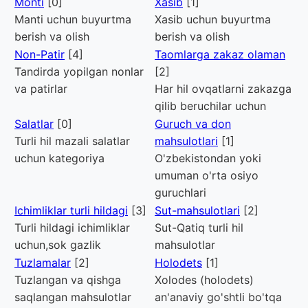
Monti
[0]
Xasib
[1]
Manti uchun buyurtma
Xasib uchun buyurtma
berish va olish
berish va olish
Non-Patir
[4]
Taomlarga zakaz olaman
Tandirda yopilgan nonlar
[2]
va patirlar
Har hil ovqatlarni zakazga
qilib beruchilar uchun
Salatlar
[0]
Guruch va don
Turli hil mazali salatlar
mahsulotlari
[1]
uchun kategoriya
O'zbekistondan yoki
umuman o'rta osiyo
guruchlari
Ichimliklar turli hildagi
[3]
Sut-mahsulotlari
[2]
Turli hildagi ichimliklar
Sut-Qatiq turli hil
uchun,sok gazlik
mahsulotlar
Tuzlamalar
[2]
Holodets
[1]
Tuzlangan va qishga
Xolodes (holodets)
saqlangan mahsulotlar
an'anaviy go'shtli bo'tqa