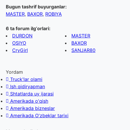
Bugun tashrif buyurganlar:
MASTER
,
BAXOR
,
ROBIYA
6 ta forum ilg‘orlari:
DURDON
MASTER
OSIYO
BAXOR
CryGirl
SANJAR80
Yordam
Truck'lar olami
Ish qidiryapman
Shtatlarda uy ijarasi
Amerikada o'qish
Amerikada bizneslar
Amerikada O'zbeklar tarixi