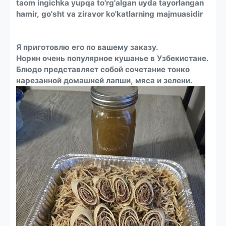
taom ingichka yupqa to'rg'algan uyda tayorlangan
hamir, go'sht va ziravor ko'katlarning majmuasidir
Я приготовлю его по вашему заказу.
Норин очень популярное кушанье в Узбекистане.
Блюдо представляет собой сочетание тонко
нарезанной домашней лапши, мяса и зелени.