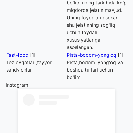
bo'lib, uning tarkibida ko'p
miqdorda jelatin mavjud.
Uning foydalari asosan
shu jelatinning sog'liq
uchun foydali
xususiyatlariga
asoslangan.
Fast-food
[1]
Pista-bodom-yong'oq
[1]
Tez ovqatlar ,tayyor
Pista,bodom ,yong'oq va
sandvichlar
boshqa turlari uchun
bo'lim
Instagram