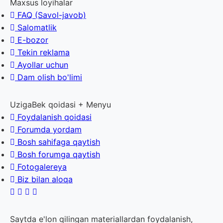
Maxsus loyihalar
FAQ (Savol-javob)
Salomatlik
E-bozor
Tekin reklama
Ayollar uchun
Dam olish bo'limi
UzigaBek qoidasi + Menyu
Foydalanish qoidasi
Forumda yordam
Bosh sahifaga qaytish
Bosh forumga qaytish
Fotogalereya
Biz bilan aloqa
Saytda e'lon qilingan materiallardan foydalanish,