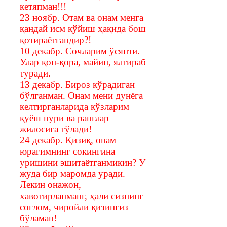
кетяпман!!!
23 ноябр. Отам ва онам менга
қандай исм қўйиш ҳақида бош
қотираётгандир?!
10 декабр. Сочларим ўсяпти.
Улар қоп-қора, майин, ялтираб
туради.
13 декабр. Бироз кўрадиган
бўлганман. Онам мени дунёга
келтирганларида кўзларим
қуёш нури ва ранглар
жилосига тўлади!
24 декабр. Қизиқ, онам
юрагимнинг сокингина
уришини эшитаётганмикин? У
жуда бир маромда уради.
Лекин онажон,
хавотирланманг, ҳали сизнинг
соғлом, чиройли қизингиз
бўламан!