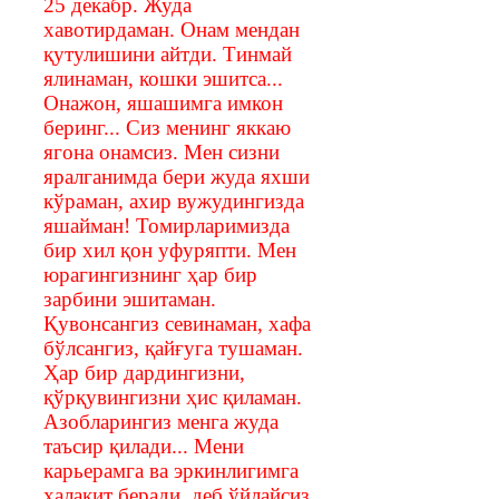
25 декабр. Жуда
хавотирдаман. Онам мендан
қутулишини айтди. Тинмай
ялинаман, кошки эшитса...
Онажон, яшашимга имкон
беринг... Сиз менинг яккаю
ягона онамсиз. Мен сизни
яралганимда бери жуда яхши
кўраман, ахир вужудингизда
яшайман! Томирларимизда
бир хил қон уфуряпти. Мен
юрагингизнинг ҳар бир
зарбини эшитаман.
Қувонсангиз севинаман, хафа
бўлсангиз, қайғуга тушаман.
Ҳар бир дардингизни,
қўрқувингизни ҳис қиламан.
Азобларингиз менга жуда
таъсир қилади... Мени
карьерамга ва эркинлигимга
халақит беради, деб ўйлайсиз