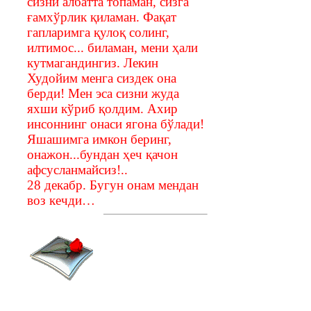
сизни албатта топаман, сизга
ғамхўрлик қиламан. Фақат
гапларимга қулоқ солинг,
илтимос... биламан, мени ҳали
кутмагандингиз. Лекин
Худойим менга сиздек она
берди! Мен эса сизни жуда
яхши кўриб қолдим. Ахир
инсоннинг онаси ягона бўлади!
Яшашимга имкон беринг,
онажон...бундан ҳеч қачон
афсусланмайсиз!..
28 декабр. Бугун онам мендан
воз кечди…