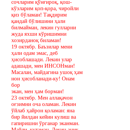
сочларим қўнғироқ, қош-
кўзларим қоп-қора, чиройли
қиз бўламан! Тақдирим
қандай бўлишини ҳали
билмайман, лекин гулларни
жуда яхши кўришимни
хозирданоқ биламан!
19 октябр. Баъзилар мени
ҳали одам эмас, деб
ҳисоблашади. Лекин улар
адашади, мен ИНСОНман!
Масалан, майдагина ушоқ ҳам
нон ҳисобланади-ку! Онам
бор
экан, мен ҳам борман!
23 октябр. Мен аллақачон
оғзимни оча оламан. Лекин
ўйлаб ҳайрон қоламан: яна
бир йилдан кейин кулиш ва
гапиришни ўрганар эканман.
Майли, кутаман. Лекин аниқ