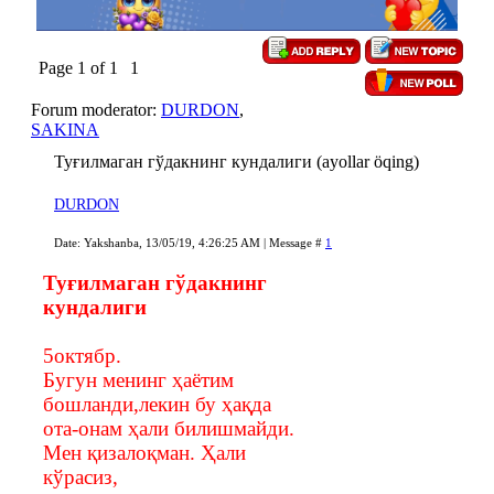
Page
1
of
1
1
Forum moderator:
DURDON
,
SAKINA
Туғилмаган гўдакнинг кундалиги (ayollar öqing)
DURDON
Date: Yakshanba, 13/05/19, 4:26:25 AM | Message #
1
Туғилмаган гўдакнинг
кундалиги
5октябр.
Бугун менинг ҳаётим
бошланди,лекин бу ҳақда
ота-онам ҳали билишмайди.
Мен қизалоқман. Ҳали
кўрасиз,