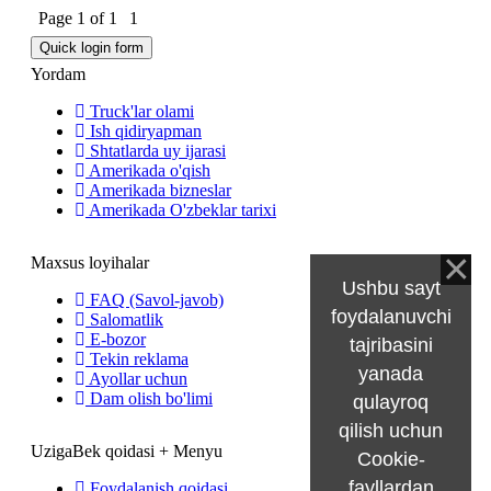
Page
1
of
1
1
Yordam
Truck'lar olami
Ish qidiryapman
Shtatlarda uy ijarasi
Amerikada o'qish
Amerikada bizneslar
Amerikada O'zbeklar tarixi
Maxsus loyihalar
Ushbu sayt
FAQ (Savol-javob)
foydalanuvchi
Salomatlik
E-bozor
tajribasini
Tekin reklama
yanada
Ayollar uchun
Dam olish bo'limi
qulayroq
qilish uchun
UzigaBek qoidasi + Menyu
Cookie-
fayllardan
Foydalanish qoidasi