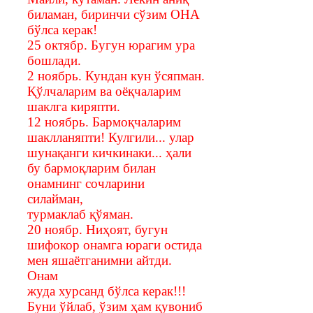
биламан, биринчи сўзим ОНА
бўлса керак!
25 октябр. Бугун юрагим ура
бошлади.
2 ноябрь. Кундан кун ўсяпман.
Қўлчаларим ва оёқчаларим
шаклга киряпти.
12 ноябрь. Бармоқчаларим
шаклланяпти! Кулгили... улар
шунақанги кичкинаки... ҳали
бу бармоқларим билан
онамнинг сочларини
силайман,
турмаклаб қўяман.
20 ноябр. Ниҳоят, бугун
шифокор онамга юраги остида
мен яшаётганимни айтди.
Онам
жуда хурсанд бўлса керак!!!
Буни ўйлаб, ўзим ҳам қувониб