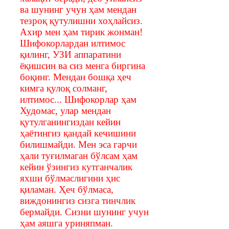
ва шунинг учун ҳам мендан
тезроқ қутулишни хоҳлайсиз.
Ахир мен ҳам тирик жонман!
Шифокорлардан илтимос
қилинг, УЗИ аппаратини
ёқишсин ва сиз менга биргина
боқинг. Мендан бошқа ҳеч
кимга қулоқ солманг,
илтимос... Шифокорлар ҳам
Худомас, улар мендан
қутулганингиздан кейин
ҳаётингиз қандай кечишини
билишмайди. Мен эса гарчи
ҳали туғилмаган бўлсам ҳам
кейин ўзингиз кутганчалик
яхши бўлмаслигини ҳис
қиламан. Ҳеч бўлмаса,
виждонингиз сизга тинчлик
бермайди. Сизни шунинг учун
ҳам аяшга уриняпман.