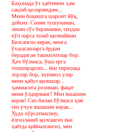
Баҳонада ўз ҳаётимни ҳам
сақлаб қолармидим...
Мени боқишга шароит йўқ,
дейсиз. Сизни тушунаман,
лекин сўз бераманки, сиздан
кўп нарса талаб қилмайман.
Билсангиз керак, менга
ўхшаганларга ёрдам
берадиган ташкилотлар бор.
Ҳеч бўлмаса, ўша ерга
топширарсиз... ёки тирноққа
зорлар бор, эҳтимол улар
мени қабул қилишар...
ҳаммасига розиман, фақат
мени ўлдирманг! Мен яшашим
керак! Сиз билан бўлмаса ҳам
сиз учун яшашим керак...
Худо кўрсатмасину,
ёлғизланиб қолсангиз ёки
ҳаётда қийналсангиз, мен